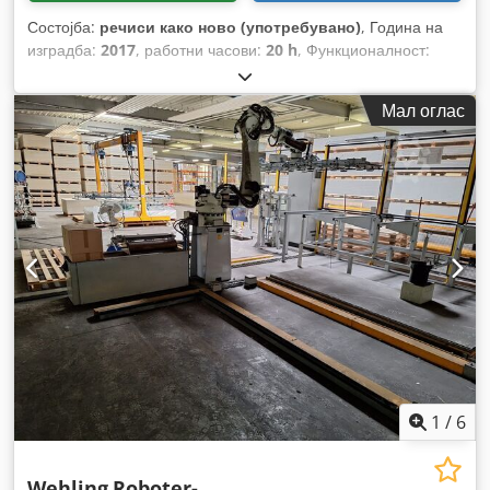
Состојба:
речиси како ново (употребувано)
, Година на
изградба:
2017
, работни часови:
20 h
, Функционалност:
целосно функционален
, број на машина/возило:
1750851
,
носење капацитет:
100 кг
,
Мал оглас
1
/
6
Wehling
Roboter-