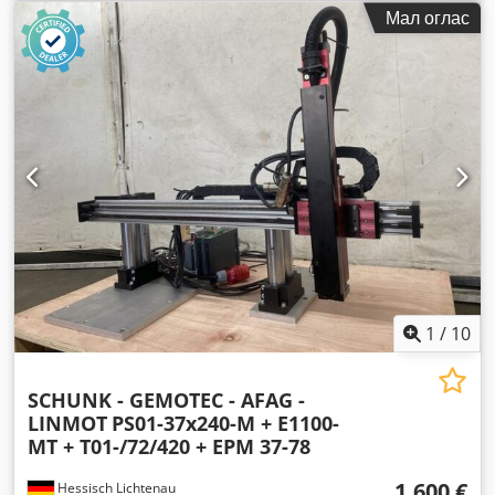
Мал оглас
1
/
10
SCHUNK - GEMOTEC - AFAG -
LINMOT
PS01-37x240-M + E1100-
MT + T01-/72/420 + EPM 37-78
1.600 €
Hessisch Lichtenau