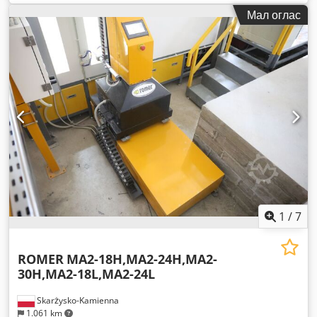
Мал оглас
1
/
7
ROMER
MA2-18H,MA2-24H,MA2-
30H,MA2-18L,MA2-24L
Skarżysko-Kamienna
1.061 km