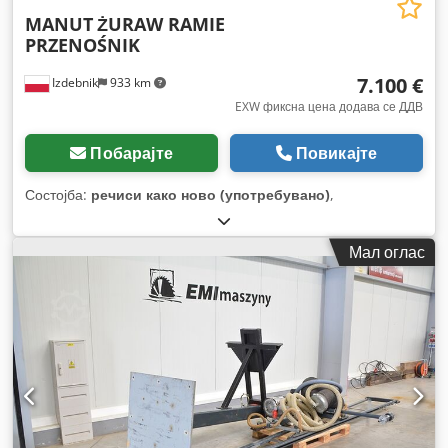
MANUT
ŻURAW RAMIE
PRZENOŚNIK
7.100 €
Izdebnik
933 km
EXW фиксна цена додава се ДДВ
Побарајте
Повикајте
Состојба:
речиси како ново (употребувано)
,
Мал оглас