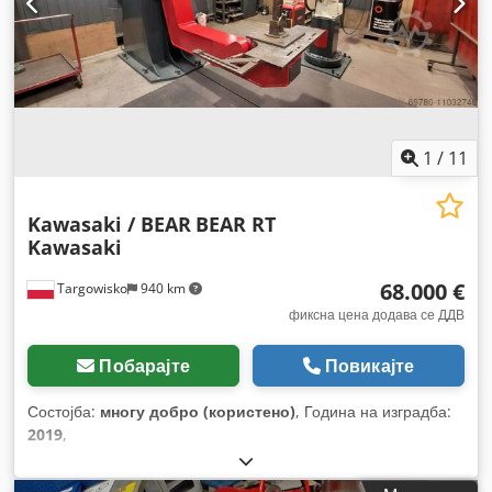
1
/
11
Kawasaki / BEAR
BEAR RT
Kawasaki
68.000 €
Targowisko
940 km
фиксна цена додава се ДДВ
Побарајте
Повикајте
Состојба:
многу добро (користено)
, Година на изградба:
2019
,