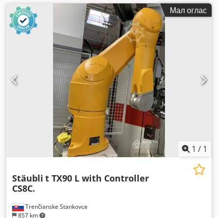
Мал оглас
1
/
1
Stäubli
t TX90 L with Controller
CS8C.
Trenčianske Stankovce
857 km