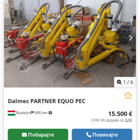
1
/
6
Dalmec
PARTNER EQUO PEC
15.500 €
Budaörs
690 km
EXW VB додава се ДДВ
Побарајте
Повикајте