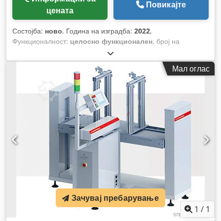
Повикајте
цената
Состојба:
ново
, Година на изградба:
2022
,
Функционалност:
целосно функционален
, број на
машина/возило:
21_0346
,
Мал оглас
Зачувај пребарување
1
/
1