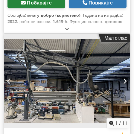
Побарајте
Повикајте
Состојба:
многу добро (користено)
, Година на изградба:
2022
, работни часови:
1.619 h
, Функционалност:
целосно
функционален
, број на машина/возило:
PEC 50 2158273
,
вкупна висина:
3.000 мм
, вкупна ширина:
1.000 мм
, вкупна
Мал оглас
должина:
1.000 мм
, тип на влезен струја:
трифазен
, влезен
напон:
400 V
,
1
/
11