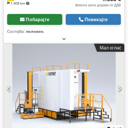
1.408 km
фиксна цена додава се ДДВ
Побарајте
Повикајте
Состојба:
половен
,
Мал оглас