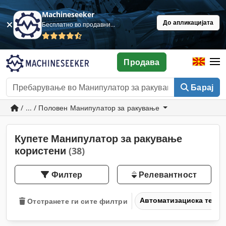
Machineseeker
До апликацијата
Бесплатно во продавница
Продава
Барај
/ ... / Половен Манипулатор за ракување
Купете Манипулатор за ракување
користени
(38)
Филтер
Релевантност
Автоматизациска техн
Отстранете ги сите филтри