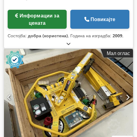
Информации за
Повикајте
цената
Состојба:
добра (користена)
, Година на изградба:
2009
,
Мал оглас