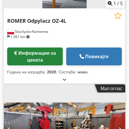
1
/
5
ROMER
Odpylacz OZ-4L
Skarżysko-Kamienna
1.061 km
Информации за
Повикајте
цената
Година на изградба:
2020
, Состојба:
ново
,
Мал оглас