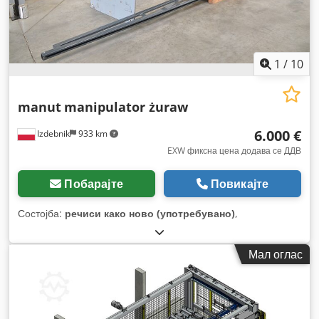
1
/
10
manut
manipulator żuraw
6.000 €
Izdebnik
933 km
EXW фиксна цена додава се ДДВ
Побарајте
Повикајте
Состојба:
речиси како ново (употребувано)
,
Мал оглас