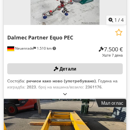
1
/
4
Dalmec
Partner Equo PEC
7.500 €
Neuenrade
1.510 km
Уште 7 дена
Детали
Состојба:
речиси како ново (употребувано)
, Година на
изградба:
2023
, број на машина/возило:
2361176
,
Мал оглас