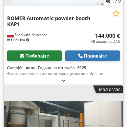
1
/
9
ROMER
Automatic powder booth
KAP1
144.000 €
Skarżysko-Kamienna
1.061 km
VB додава се ДДВ
Побарајте
Повикајте
Состојба:
ново
, Година на изградба:
2025
,
Функционалност:
целосно функционален
, број на
машина/возило:
KAP1
, потрошувачка на воздух:
16.000 m³/
ч
, моќ:
36 kW (48,95 коњски сили)
, вшмукувачки
Мал оглас
капацитет:
16.000 m³/ч
, Опрема:
кабина
,