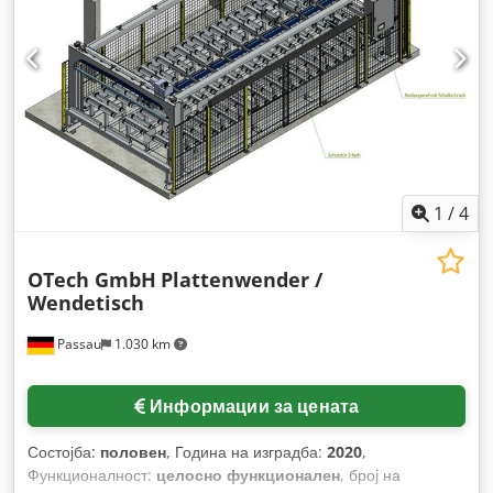
1
/
4
OTech GmbH
Plattenwender /
Wendetisch
Passau
1.030 km
Информации за цената
Состојба:
половен
, Година на изградба:
2020
,
Функционалност:
целосно функционален
, број на