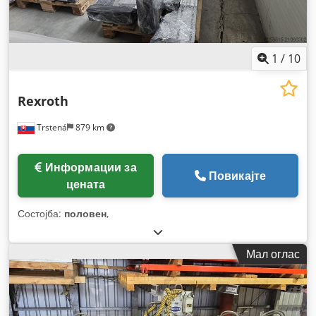
1
/
10
Rexroth
Trstená
879 km
Информации за
Повикајте
цената
Состојба:
половен
,
Мал оглас