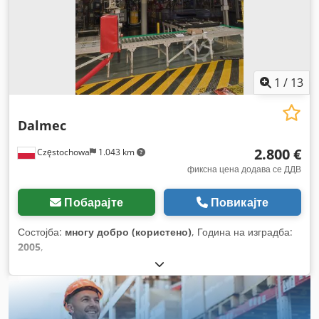
1
/
13
Dalmec
2.800 €
Częstochowa
1.043 km
фиксна цена додава се ДДВ
Побарајте
Повикајте
Состојба:
многу добро (користено)
, Година на изградба:
2005
,