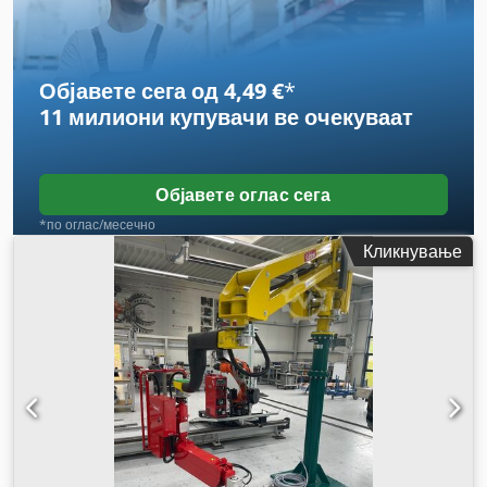
Објавете сега од 4,49 €
*
11 милиони купувачи
ве очекуваат
Објавете оглас сега
*по оглас/месечно
Кликнување