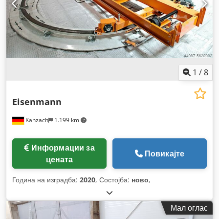
1
/
8
Eisenmann
Kanzach
1.199 km
Информации за
Повикајте
цената
Година на изградба:
2020
, Состојба:
ново
,
Мал оглас