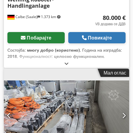
Handlinganlage
80.000 €
Calbe (Saale)
1.373 km
VB додава се ДДВ
Побарајте
Повикајте
Состојба:
многу добро (користено)
, Година на изградба:
2018
, Функционалност:
целосно функционален
,
Мал оглас