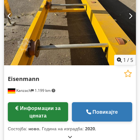
1
/
5
Eisenmann
Kanzach
1.199 km
Информации за
Повикајте
цената
Состојба:
ново
, Година на изградба:
2020
,