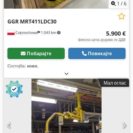
1
/
6
GGR
MRT411LDC30
5.900 €
Częstochowa
1.043 km
фиксна цена додава се ДДВ
Побарајте
Повикајте
Состојба:
ново
,
Мал оглас