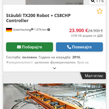
1
/
6
Stäubli
TX200 Robot + CS8CHP
Controller
23.900 €
Unterhaching
1.074 km
24.900 €
EXW VB додава се ДДВ
Побарајте
Повикајте
Состојба:
половен
, Година на изградба:
2016
,
Функционалност:
целосно функционален
, број на
машина/возило:
F16/56XTA1/A/01
, вкупна тежина:
1.120 кг
,
носење капацитет:
100 кг
, влезен напон:
400 V
, тип на
Мал оглас
влезен струја:
трифазен
,