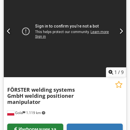
1
/
9
FÖRSTER welding systems
GmbH
welding positioner
manipulator
Gola
1.119 km
Информации за