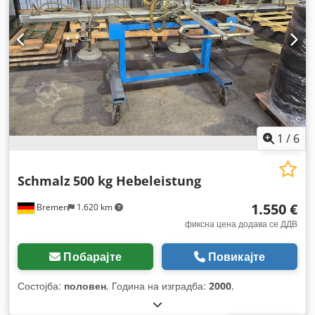
1
/
6
Schmalz
500 kg Hebeleistung
1.550 €
Bremen
1.620 km
фиксна цена додава се ДДВ
Побарајте
Повикајте
Состојба:
половен
, Година на изградба:
2000
,