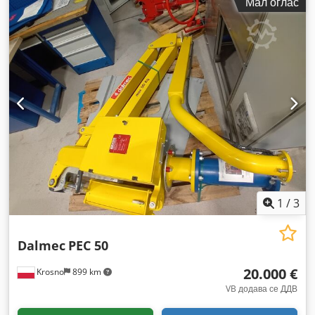
Мал оглас
1
/
3
Dalmec
PEC 50
20.000 €
Krosno
899 km
VB додава се ДДВ