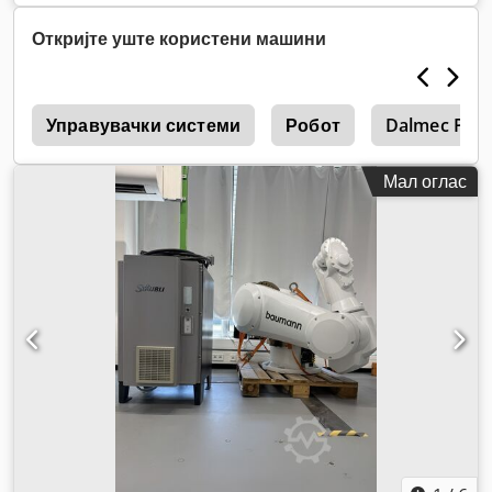
Откријте уште користени машини
g
Управувачки системи
Робот
Dalmec Prc
Мал оглас