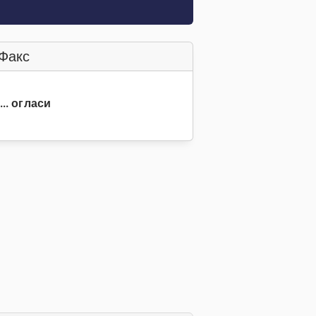
Факс
... огласи