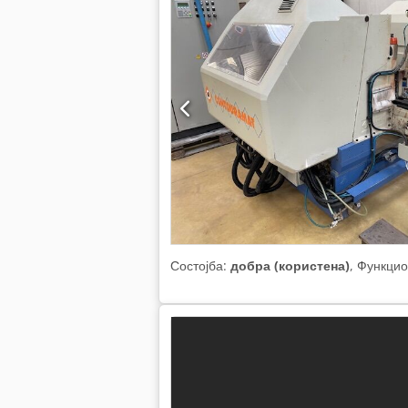
Состојба:
добра (користена)
, Функци