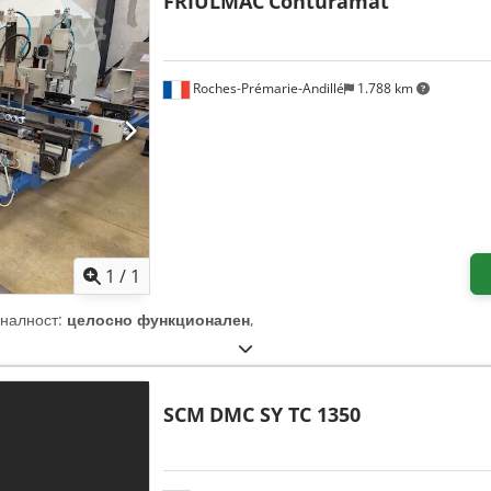
FRIULMAC
Conturamat
Roches-Prémarie-Andillé
1.788 km
Побарајте повеќе слики
1
/
1
оналност:
целосно функционален
,
SCM
DMC SY TC 1350