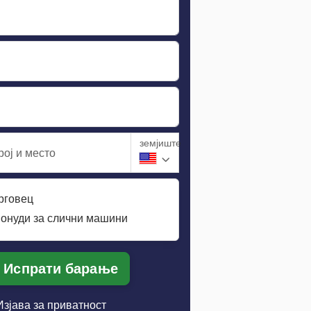
земјиште
ој и место
трговец
понуди за слични машини
Испрати барање
Изјава за приватност