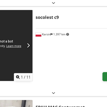
socolest
c9
Karsin
1.397 km
1
/
11