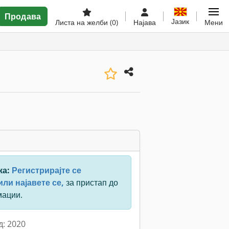
Продава
Јазик
Листа на желби
(0)
Најава
Мени
ка:
Регистрирајте се
ли најавете се,
за пристап до
мации.
д: 2020