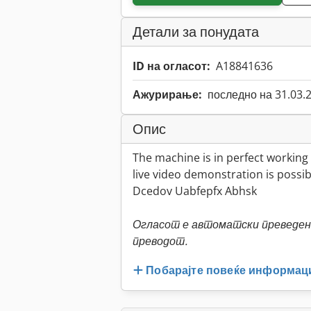
Детали за понудата
ID на огласот:
A18841636
Ажурирање:
последно на 31.03.
Опис
The machine is in perfect working
live video demonstration is possib
Dcedov Uabfepfx Abhsk
Огласот е автоматски преведен.
преводот.
Побарајте повеќе информац