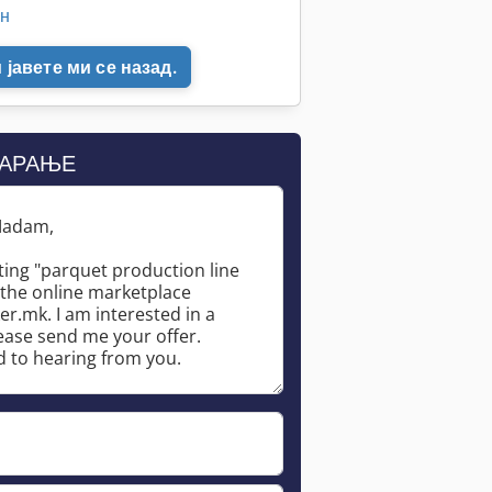
јн
јавете ми се назад.
БАРАЊЕ