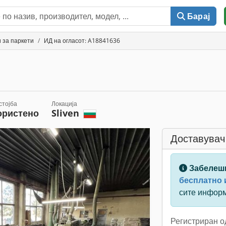
Барај
 за паркети
ИД на огласот: A18841636
стојба
Локација
ористено
Sliven
Доставувач
Забелеш
бесплатно и
сите инфор
Регистриран о