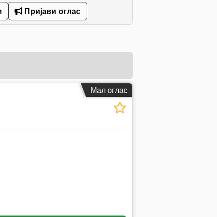
и
Пријави оглас
Мал оглас