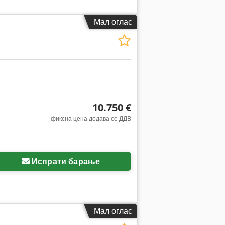
Мал оглас
10.750 €
фиксна цена додава се ДДВ
Испрати барање
Мал оглас