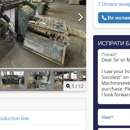
7 Огласи онла
Ве молам 
ИСПРАТИ 
Порака*
1
/
12
Име*
oduction line