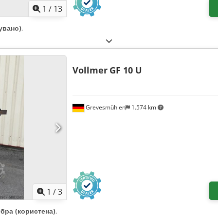
1
/
13
увано)
,
Vollmer
GF 10 U
Grevesmühlen
1.574 km
1
/
3
бра (користена)
,