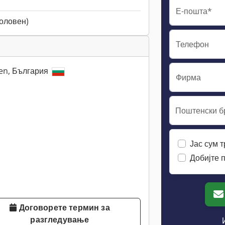
Е-пошта*
половен)
Телефон
iven, България
Фирма
Поштенски бр
Јас сум 
Добијте 
Договорете термин за
разгледување