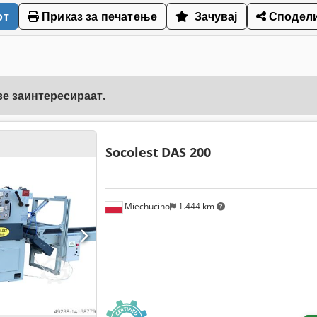
от
Приказ за печатење
Зачувај
Сподел
ве заинтересираат.
Socolest
DAS 200
Miechucino
1.444 km