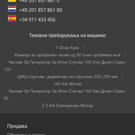
+49 201 857 861 0
+49 201 857 861 80
+34 911 433 456
Тековни пребарувања на машини:
1 Оска Кука
Ножици за профилен челик од 80 тони пробивна моќ
Часови За Генератор За Итни Случаи 100 Kva Дизел Само
120
ЦНЦ стругови, дијаметар на стругање 250–299 мм
160 Kw Мотор
Часови За Генератор За Итни Случаи 160 Ква Дизел Само
85
2 2 Kw Електричен Мотор
Продава
Објавување огласи