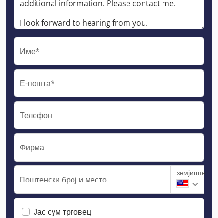
Име*
Е-пошта*
Телефон
Фирма
земјиште
Поштенски број и место
Јас сум трговец