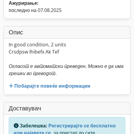
Ажурирање:
последно на 07.08.2025
Опис
In good condition, 2 units
Crsdpsw Ihibefx Ak Tef
Огласот е автоматски преведен. Можно е да има
грешки во преводот.
Побарајте повеќе информации
Доставувач
Забелешка:
Регистрирајте се бесплатно
или најавете се,
за пристап до сите