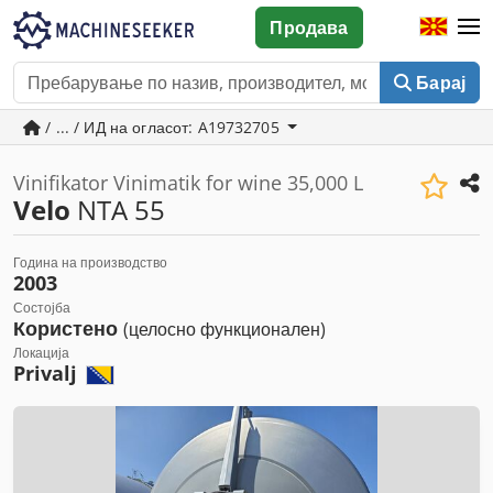
Продава
Барај
/ ... / ИД на огласот: A19732705
Vinifikator Vinimatik for wine 35,000 L
Velo
NTA 55
Година на производство
2003
Состојба
Користено
(целосно функционален)
Локација
Privalj