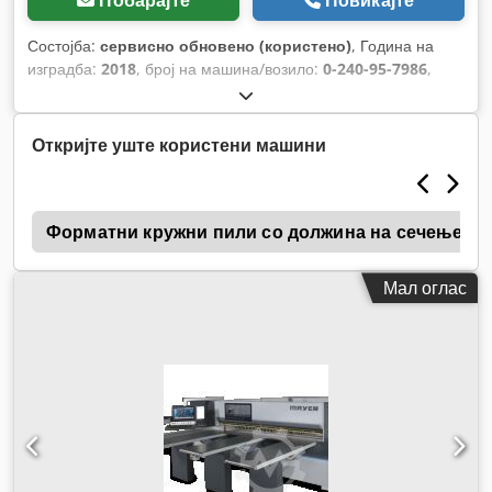
Побарајте
Повикајте
Состојба:
сервисно обновено (користено)
, Година на
изградба:
2018
, број на машина/возило:
0-240-95-7986
,
Откријте уште користени машини
и
Форматни кружни пили со должина на сечење 2
Мал оглас