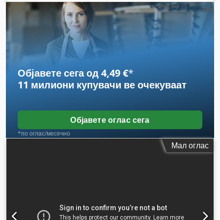
Објавете сега од 4,49 €
*
11 милиони купувачи
ве очекуваат
Објавете оглас сега
*по оглас/месечно
Мал оглас