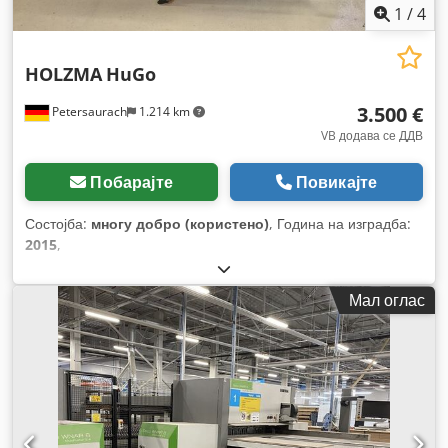
1
/
4
HOLZMA
HuGo
3.500 €
Petersaurach
1.214 km
VB додава се ДДВ
Побарајте
Повикајте
Состојба:
многу добро (користено)
, Година на изградба:
2015
,
Мал оглас