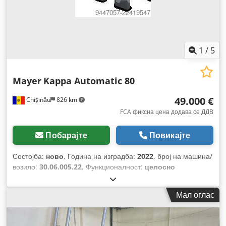
1
/
5
Mayer
Kappa Automatic 80
49.000 €
Chișinău
826 km
FCA фиксна цена додава се ДДВ
Побарајте
Повикајте
Состојба:
ново
, Година на изградба:
2022
, број на машина/
возило:
30.06.005.22
, Функционалност:
целосно
функционален
, моќ:
19 kW (25,83 коњски сили)
, влезен
напон:
400 V
, максимална ширина на сечење:
4.300 мм
,
Мал оглас
дијаметар на сечилото на пила:
320 мм
, Опрема:
Ознака
CE, брзина на вртење со бесконечно варирање,
дозатор, документација / прирачник, заштитен штит за