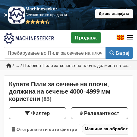
Machineseeker
До апликацијата
Бесплатно во продавница
Продава
Барај
/ ... / Половен Пили за сечење на плочи, должина на сече
Купете Пили за сечење на плочи,
должина на сечење 4000–4999 мм
користени
(83)
Филтер
Релевантност
Машини за обработка н
Отстранете ги сите филтри