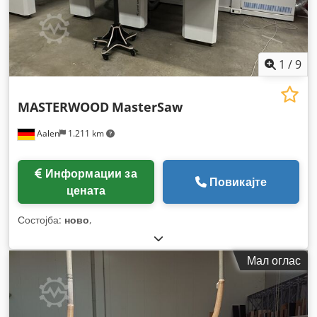
1
/
9
MASTERWOOD
MasterSaw
Aalen
1.211 km
Информации за
Повикајте
цената
Состојба:
ново
,
Мал оглас