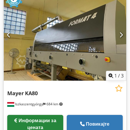
документација / прирачник
,
1
/
3
Mayer
KA80
Iszkaszentgyörgy
684 km
Информации за
Повикајте
цената