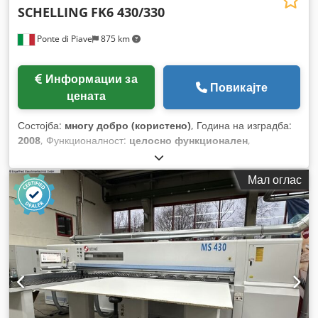
SCHELLING
FK6 430/330
Ponte di Piave
875 km
Информации за
Повикајте
цената
Состојба:
многу добро (користено)
, Година на изградба:
2008
, Функционалност:
целосно функционален
,
Мал оглас