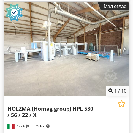
ширина на масата:
2.200 мм
,
Мал оглас
1
/
10
HOLZMA (Homag group)
HPL 530
/ 56 / 22 / X
Roreto
1.179 km