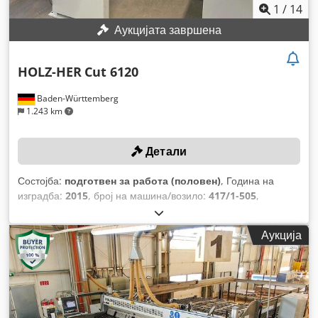
1
/
14
Аукцијата завршена
HOLZ-HER
Cut 6120
Baden-Württemberg
1.243 km
Детали
Состојба:
подготвен за работа (половен)
, Година на
изградба:
2015
, број на машина/возило:
417/1-505
,
Функционалност:
целосно функционален
, работни
часови:
29.856 h
, максимална висина на сечење:
80 мм
,
Аукција
максимална ширина на сечење:
3.100 мм
, дијаметар на
сечилото на пила:
350 мм
, максимална должина на
сечење:
4.200 мм
, Опрема:
дозатор
,