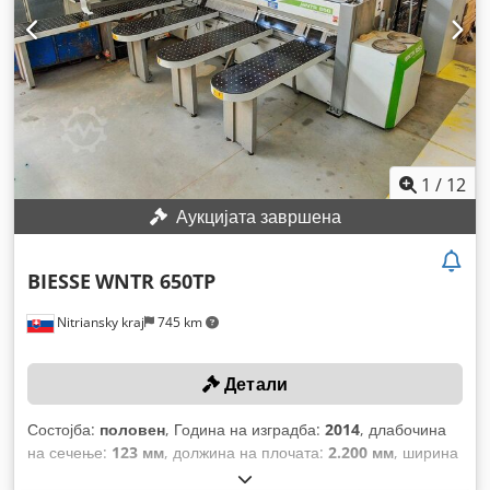
1
/
12
Аукцијата завршена
BIESSE
WNTR 650TP
Nitriansky kraj
745 km
Детали
Состојба:
половен
, Година на изградба:
2014
, длабочина
на сечење:
123 мм
, должина на плочата:
2.200 мм
, ширина
на плочата:
4.500 мм
, должина на масата:
4.500 мм
,