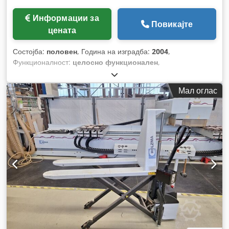
Информации за
Повикајте
цената
Состојба:
половен
, Година на изградба:
2004
,
Функционалност:
целосно функционален
,
Мал оглас