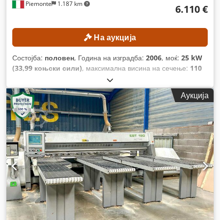
Piemonte
1.187 km
6.110 €
На аукција
Состојба:
половен
, Година на изградба:
2006
, моќ:
25 kW
(33,99 коњски сили)
, максимална висина на сечење:
110
мм
, максимална ширина на сечење:
4.300 мм
, максимална
должина на сечење:
4.300 мм
,
Аукција