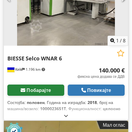
1
/
8
BIESSE
Selco WNAR 6
140.000 €
Київ
1.196 km
фиксна цена додава се ДДВ
Побарајте
Повикајте
Состојба:
половен
, Година на изградба:
2018
, број на
машина/возило:
1000023651T
, Функционалност:
целосно
функционален
, моќ:
50 kW (67,98 коњски сили)
, влезна
фреквенција:
50 Hz
, максимална висина на сечење:
95 мм
,
Мал оглас
максимална ширина на сечење:
3.200 мм
, Опрема: