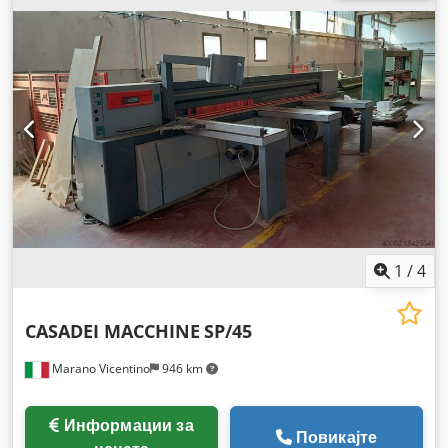
1
/
4
CASADEI MACCHINE
SP/45
Marano Vicentino
946 km
Информации за
Повикајте