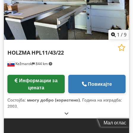
1
/
9
HOLZMA
HPL11/43/22
Kežmarok
844 km
Информации за
Повикајте
цената
Состојба:
многу добро (користено)
, Година на изградба:
2003
,
Мал оглас