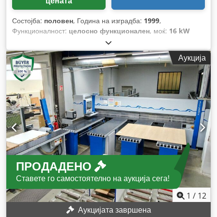
цената
Состојба:
половен
, Година на изградба:
1999
,
Функционалност:
целосно функционален
, моќ:
16 kW
(21,75 коњски сили)
, максимална висина на сечење:
90
мм
, максимална ширина на сечење:
4.500 мм
, дијаметар
Аукција
на сечилото на пила:
30 мм
, максимална должина на
сечење:
4.500 мм
,
ПРОДАДЕНО
Ставете го самостоятелно на аукција сега!
1
/
12
Аукцијата завршена