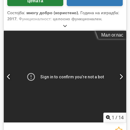
цената
Состојба:
многу добро (користено)
, Година на изградба:
2017
, Функционалност:
целосно функционален
,
Мал оглас
1
/
14