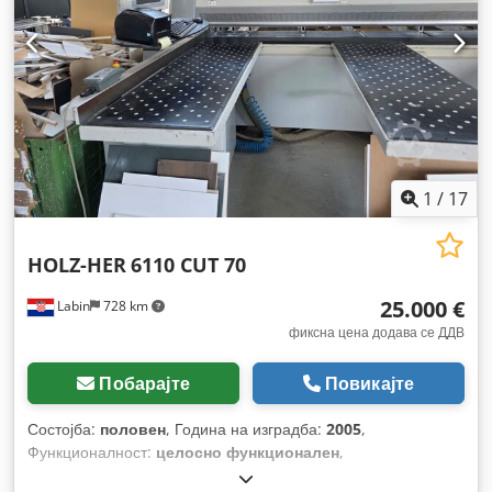
1
/
17
HOLZ-HER
6110 CUT 70
25.000 €
Labin
728 km
фиксна цена додава се ДДВ
Побарајте
Повикајте
Состојба:
половен
, Година на изградба:
2005
,
Функционалност:
целосно функционален
,