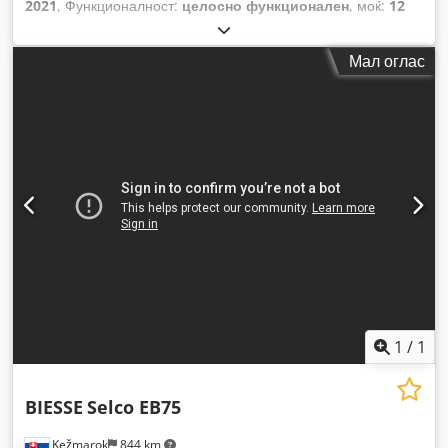
2021
, Функционалност:
целосно функционален
, моќ:
12
kW (16,32 коњски сили)
, максимална ширина на сечење:
4.200 мм
,
Мал оглас
1
/
1
BIESSE
Selco EB75
Kežmarok
844 km