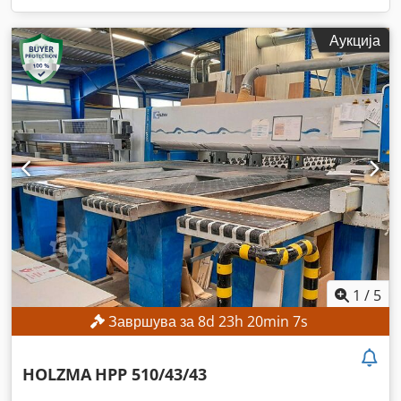
Аукција
1
/
5
Завршува за
8
d
23
h
20
min
5
s
HOLZMA
HPP 510/43/43