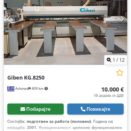
1
/
12
Giben
KG.8250
10.000 €
Avlonas
409 km
VB додава се ДДВ
Побарајте
Повикајте
Состојба:
подготвен за работа (половен)
, Година на
изградба:
2001
, Функционалност:
целосно функционален
,