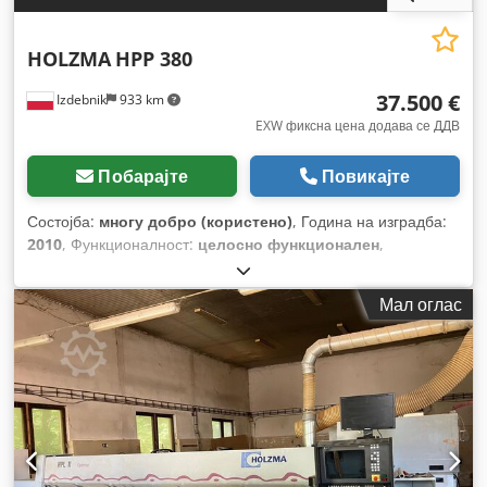
HOLZMA
HPP 380
37.500 €
Izdebnik
933 km
EXW фиксна цена додава се ДДВ
Побарајте
Повикајте
Состојба:
многу добро (користено)
, Година на изградба:
2010
, Функционалност:
целосно функционален
,
Мал оглас