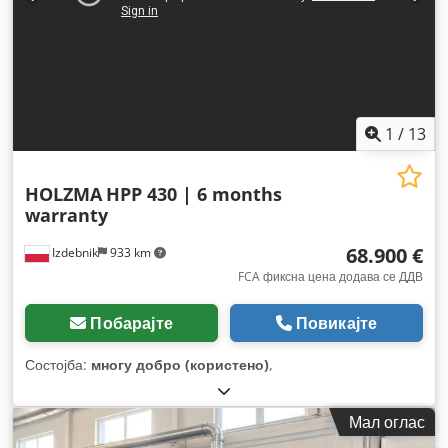
1
/
13
HOLZMA
HPP 430 | 6 months
warranty
68.900 €
Izdebnik
933 km
FCA фиксна цена додава се ДДВ
Побарајте
Повикајте
Состојба:
многу добро (користено)
,
Мал оглас