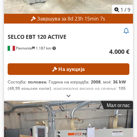
1
/
9
Завршува за
8
d
23
h
15
min
5
s
SELCO
EBT 120 ACTIVE
Piemonte
1.187 km
4.000 €
На аукција
Состојба:
половен
, Година на изградба:
2008
, моќ:
36 kW
(48,95 коњски сили)
, максимална висина на сечење:
105
мм
, максимална ширина на сечење:
4.400 мм
, максимална
должина на сечење:
2.200 мм
, Опрема:
дозатор
,
Мал оглас