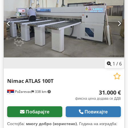
пила
,
1
/
6
Nimac
ATLAS 100T
31.000 €
Požarevac
338 km
фиксна цена додава се ДДВ
Побарајте
Повикајте
Состојба:
многу добро (користено)
, Година на изградба: