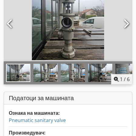
1
/
6
Податоци за машината
Ознака на машината:
Pneumatic sanitary valve
Произведувач: