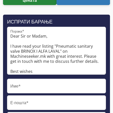
цената
ИСПРАТИ БАРАЊЕ
Порака*
Име*
Е-пошта*