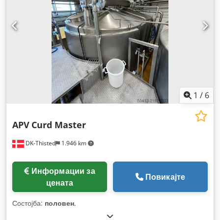
1
/
6
APV
Curd Master
DK-Thisted
1.946 km
Информации за
Повикајте
цената
Состојба:
половен
,