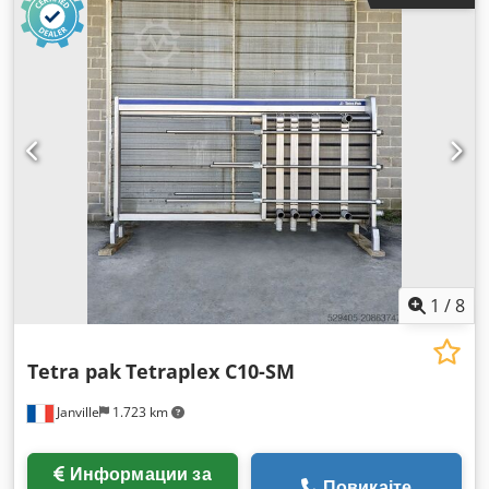
1
/
8
Tetra pak
Tetraplex C10-SM
Janville
1.723 km
Информации за
Повикајте