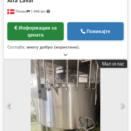
Alfa Laval
Thisted
1.946 km
Информации за
Повикајте
цената
Состојба:
многу добро (користено)
,
Мал оглас