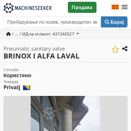
Продава
Барај
/ ... / ИД на огласот: A21242627
Pneumatic sanitary valve
BRINOX I ALFA LAVAL
Состојба
Користено
Локација
Privalj