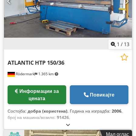
1
/
13
ATLANTIC
HTP 150/36
Rödermark
1.365 km
Информации за
Повикајте
цената
Состојба:
добра (користена)
, Година на изградба:
2006
,
број на машина/возило:
91426
,
Мал оглас