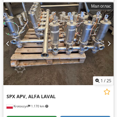
Мал оглас
1
/
25
SPX APV, ALFA LAVAL
Krotoszyn
1.170 km