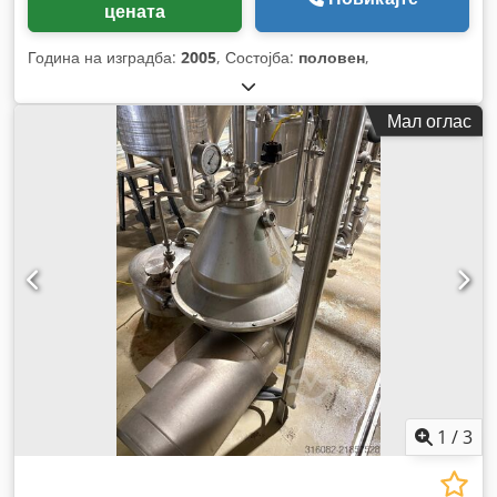
цената
Година на изградба:
2005
, Состојба:
половен
,
Мал оглас
1
/
3