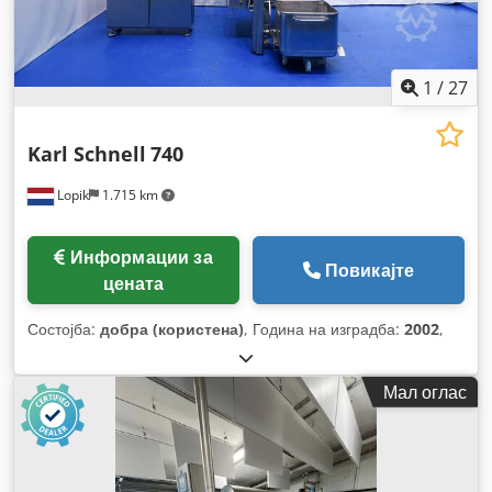
1
/
27
Karl Schnell
740
Lopik
1.715 km
Информации за
Повикајте
цената
Состојба:
добра (користена)
, Година на изградба:
2002
,
Мал оглас