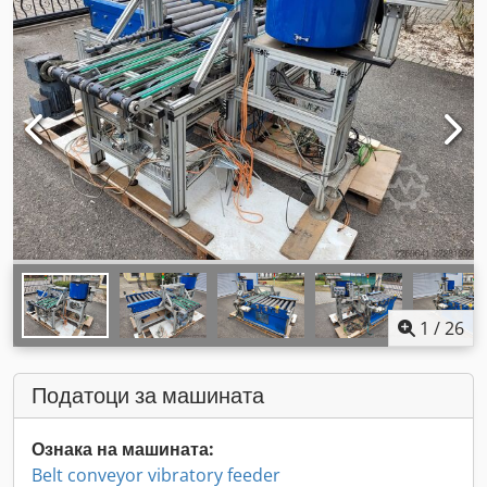
1
/
26
Податоци за машината
Ознака на машината:
Belt conveyor vibratory feeder