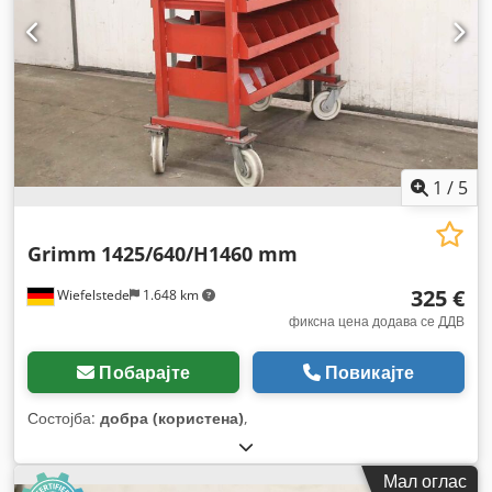
1
/
5
Grimm
1425/640/H1460 mm
325 €
Wiefelstede
1.648 km
фиксна цена додава се ДДВ
Побарајте
Повикајте
Состојба:
добра (користена)
,
Мал оглас