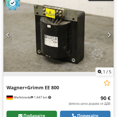
1
/
5
Wagner+Grimm
EE 800
90 €
Wiefelstede
1.647 km
фиксна цена додава се ДДВ
Побарајте
Повикајте