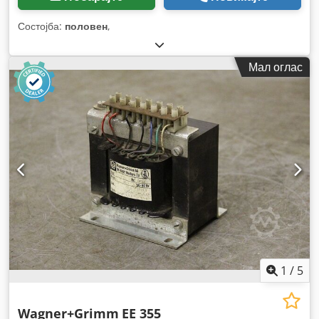
Состојба:
половен
,
Мал оглас
1
/
5
Wagner+Grimm
EE 355