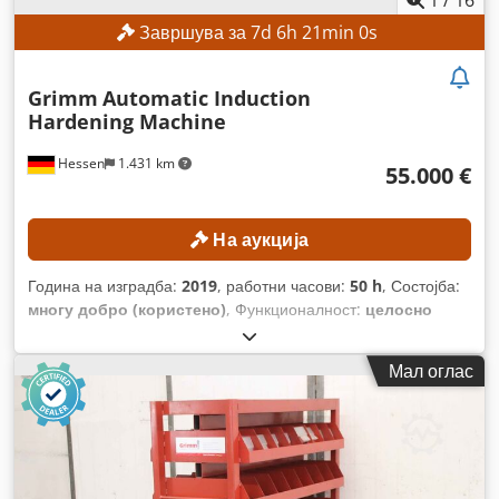
1
/
16
Завршува за
7
d
6
h
20
min
59
s
Grimm
Automatic Induction
Hardening Machine
Hessen
1.431 km
55.000 €
На аукција
Година на изградба:
2019
, работни часови:
50 h
, Состојба:
многу добро (користено)
, Функционалност:
целосно
функционален
,
Мал оглас