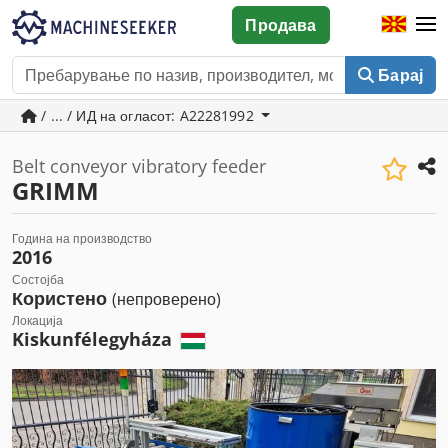
Продава
Барај
/ ... / ИД на огласот: A22281992
Belt conveyor vibratory feeder
GRIMM
Година на производство
2016
Состојба
Користено
(непроверено)
Локација
Kiskunfélegyháza