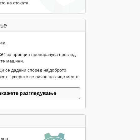
то на стоката.
ње
лед
er во принцип препорачува преглед
ите машини.
ци се дадени според најдоброто
ест – уверете се лично на лице место.
акажете разгледување
ален