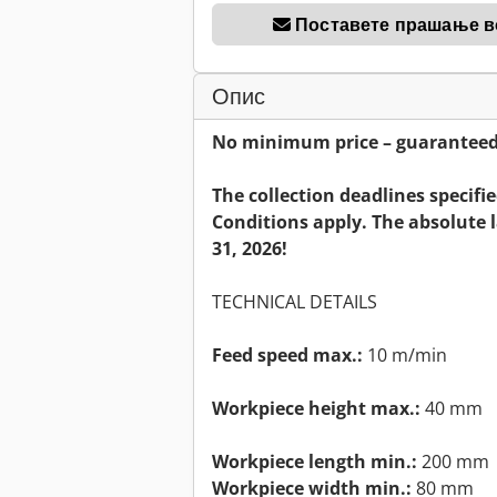
Поставете прашање в
Опис
No minimum price – guaranteed s
The collection deadlines specifi
Conditions apply. The absolute l
31, 2026!
TECHNICAL DETAILS
Feed speed max.:
10 m/min
Workpiece height max.:
40 mm
Workpiece length min.:
200 mm
Workpiece width min.:
80 mm