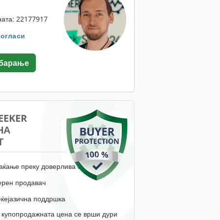
ата: 22177917
. огласи
 барање
EEKER
НА
Т
аќање преку доверлива сметка
ерен продавач
еќејазична поддршка
 купопродажната цена се врши дури