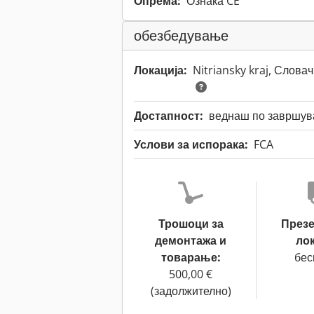
Опрема:
Ознака CE
обезбедување
Локација:
Nitriansky kraj, Слова
Достапност:
веднаш по завршува
Услови за испорака:
FCA
Трошоци за
През
демонтажа и
лок
товарање:
бес
500,00 €
(задолжително)