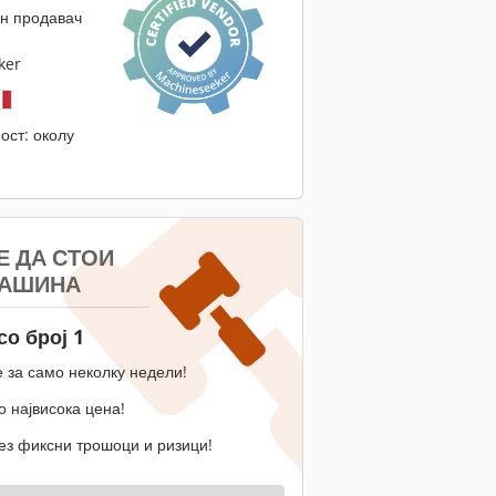
н продавач
ker
ост: околу
Е ДА СТОИ
МАШИНА
со број 1
 за само неколку недели!
 највисока цена!
ез фиксни трошоци и ризици!