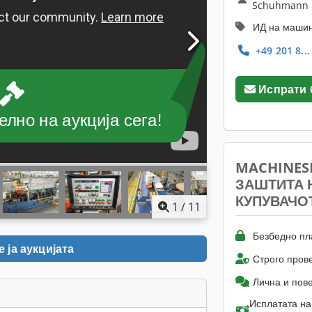
Schuhmann
ИД на машин
+49 201 8..
Испрати
лно на аукција сега!
MACHINES
ЗАШТИТА 
КУПУВАЧО
1
/
11
Безбедно пл
 ја аукцијата
Строго пров
Лична и пов
Исплатата на