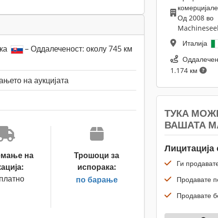
комерцијале
Од 2008 во
Machinesee
Италија
чка
– Оддалеченост: околу 745 км
Оддалечен
1.174 км
њето на аукцијата
ТУКА МОЖ
ВАШАТА 
Лицитација 
емање на
Трошоци за
Ги продавате
ација:
испорака:
платно
по барање
Продавате по
Продавате б