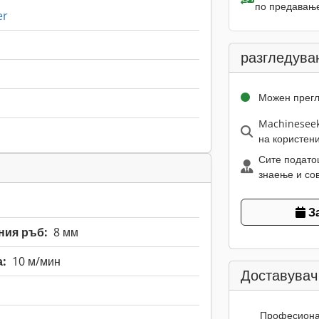
по предавање
er
разгледува
Можен прег
Machineseek
на користен
Сите подато
знаење и сов
З
ния ръб:
8 мм
а:
10 м/мин
Доставувач
Професион