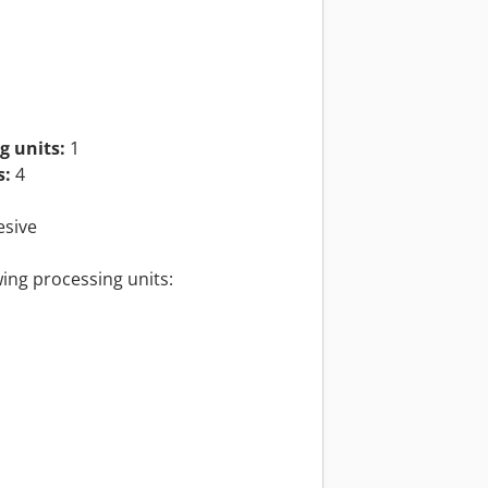
g units:
1
s:
4
esive
wing processing units: