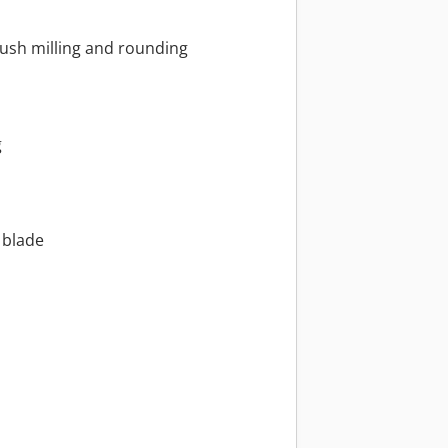
flush milling and rounding
g
 blade