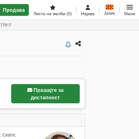
Продава
Јазик
Листа на желби
(0)
Најава
Мени
177917
Прашајте за
достапност
: Cedric