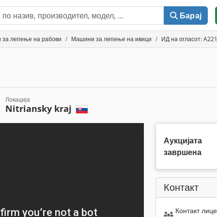
Барај
 за лепење на рабови
Машини за лепење на ивици
ИД на огласот: A22
Локација
Nitriansky kraj
Аукцијата
завршена
Контакт
Контакт лице