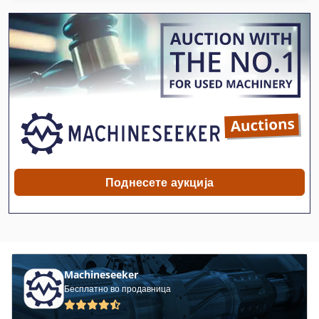
Ahlmann As 90
Ahlmann Az 10
Ahlmann Az 14
Ahlmann Az 150
Ammann
Kramer
Поднесете аукција
Kramer 112
Kramer 1150
Kramer 2506
Machineseeker
Kramer 280
Бесплатно во продавница