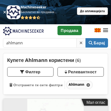
Machineseeker
До апликацијата
Бесплатно во продавница
Продава
Барај
Купете Ahlmann користени
(6)
Филтер
Релевантност
Ahlmann
Отстранете ги сите филтри
Мал оглас