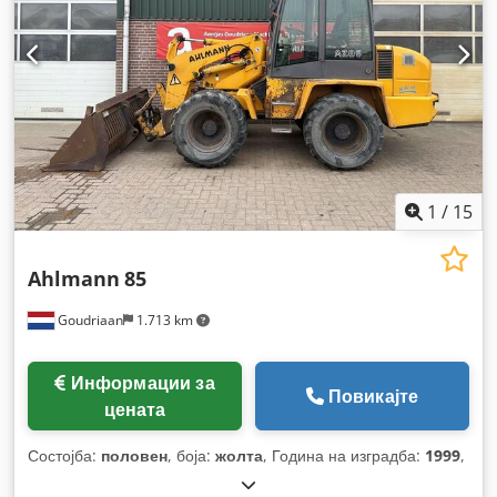
1
/
15
Ahlmann
85
Goudriaan
1.713 km
Информации за
Повикајте
цената
Состојба:
половен
, боја:
жолта
, Година на изградба:
1999
,