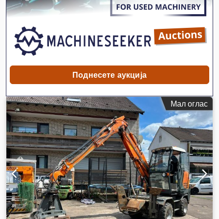
Поднесете аукција
Мал оглас