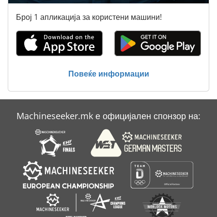
Kramer 312
Број 1 апликација за користени машини!
Kramer 318
Kramer 346
Kramer 580
Повеќе информации
Kramer 880
Mecalac
Machineseeker.mk е официјален спонзор на:
Rauch Alpha 1141
Schaeff