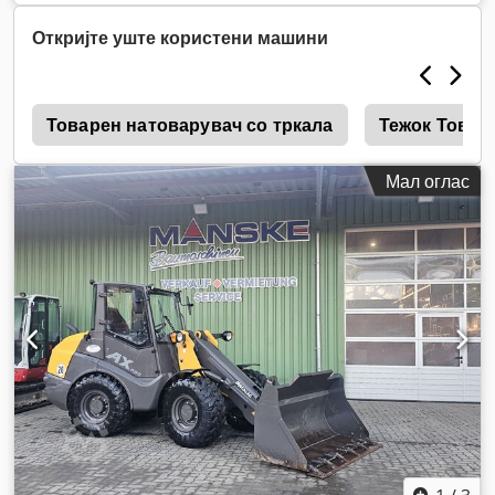
Откријте уште користени машини
е
Товарен натоварувач со тркала
Тежок Товар
Мал оглас