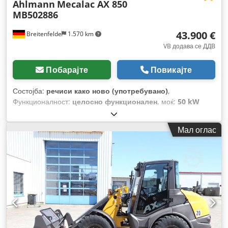
Ahlmann
Mecalac AX 850
MB502886
43.900 €
Breitenfelde
1.570 km
VB додава се ДДВ
Побарајте
Повикајте
Состојба:
речиси како ново (употребувано)
,
Функционалност:
целосно функционален
, моќ:
50 kW
(67,98 коњски сили)
, тип на гориво:
дизел
, работна
тежина:
5.050 кг
, големина на гумата:
405/70 R 18
, Година
Мал оглас
на изградба:
2023
, работни часови:
150 h
, Опрема:
UVV
безбедносна проверка, дополнителни фарови, заден
подигнувач, кабина, палетни виљушки, стандардна
лопата, хидраулични системи
,