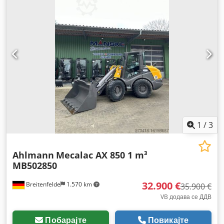
1
/
3
Ahlmann
Mecalac AX 850 1 m³
MB502850
32.900 €
Breitenfelde
1.570 km
35.900 €
VB додава се ДДВ
Побарајте
Повикајте