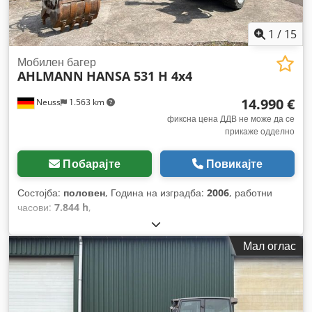
1
/
15
Мобилен багер
AHLMANN
HANSA 531 H 4x4
14.990 €
Neuss
1.563 km
фиксна цена ДДВ не може да се
прикаже одделно
Побарајте
Повикајте
Состојба:
половен
, Година на изградба:
2006
, работни
часови:
7.844 h
,
Мал оглас