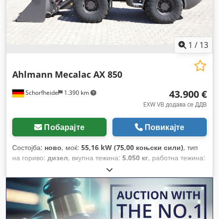
1
/
13
Ahlmann
Mecalac AX 850
43.900 €
Schorfheide
1.390 km
EXW VB додава се ДДВ
Побарајте
Повикајте
Состојба:
ново
, моќ:
55,16 kW (75,00 коњски сили)
, тип
на гориво:
дизел
, вкупна тежина:
5.050 кг
, работна тежина:
5.050 кг
, Година на изградба:
2023
, работни часови:
1 h
,
број на машина/возило:
685239865
, Опрема:
4-во-1
лопата, UVV безбедносна проверка, кабина, палетни
виљушки, погон на сите тркала, стандардна лопата
,