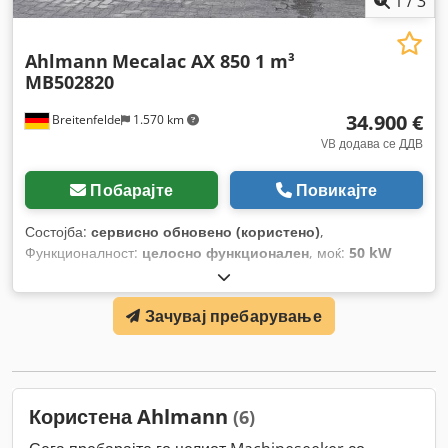
1
/
3
Ahlmann
Mecalac AX 850 1 m³
MB502820
34.900 €
Breitenfelde
1.570 km
VB додава се ДДВ
Побарајте
Повикајте
Состојба:
сервисно обновено (користено)
,
Функционалност:
целосно функционален
, моќ:
50 kW
(67,98 коњски сили)
, тип на гориво:
дизел
, работна
тежина:
5.050 кг
, големина на гумата:
405/70 R 18
,
Зачувај пребарување
запремнина на кофата:
1 m³
, Година на изградба:
2023
,
работни часови:
570 h
, Опрема:
UVV безбедносна
проверка, дополнителни фарови, заден подигнувач,
кабина, палетни виљушки, стандардна лопата,
хидраулични системи
,
Користена Ahlmann
(6)