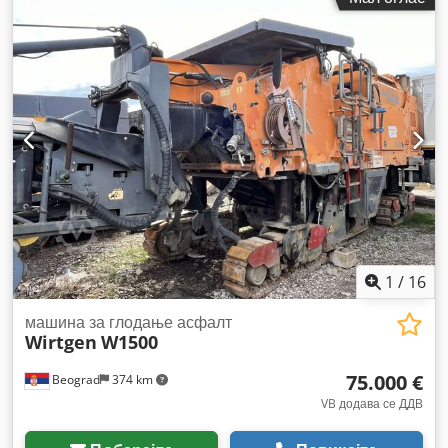
1
/
16
машина за глодање асфалт
Wirtgen
W1500
75.000 €
Beograd
374 km
VB додава се ДДВ