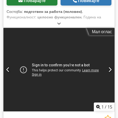
Побарајте
Повикајте
Состојба:
подготвен за работа (половен)
,
Функционалност:
целосно функционален
, Година на
изградба:
2008
, број на машина/возило:
0820.0545
,
CELOSNO FUNKCIONALNA Dodpfx Aasyl In Ssmock
Мал оглас
1
/
15