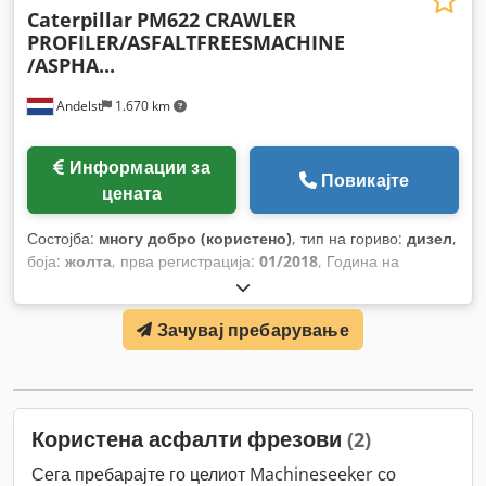
Caterpillar
PM622 CRAWLER
PROFILER/ASFALTFREESMACHINE
/ASPHA...
Andelst
1.670 km
Информации за
Повикајте
цената
Состојба:
многу добро (користено)
, тип на гориво:
дизел
,
боја:
жолта
, прва регистрација:
01/2018
, Година на
изградба:
2018
,
Зачувај пребарување
Користена асфалти фрезови
(2)
Сега пребарајте го целиот Machineseeker со