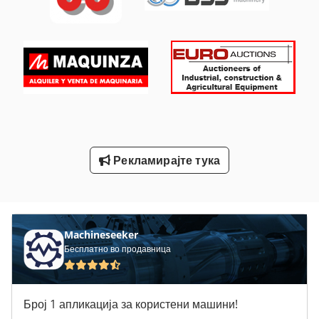
Висока Фреквентна Вретена
Висока Фреквенција
Вклучување Господар Профит 2
Северна Клима Сала За Греење
Статистика На Ent
Рекламирајте тука
Тк Градите
Фреза Во Швајцарија
Machineseeker
Бесплатно во продавница
Број 1 апликација за користени машини!