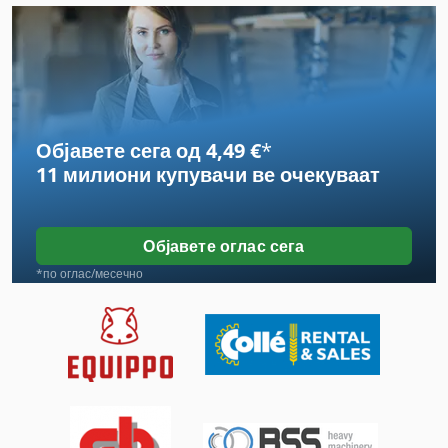
Frm D Midi
Fss 315
German
Објавете сега од 4,49 €
*
Hsc Фреза
11 милиони купувачи
ве очекуваат
International 433
International 434
Објавете оглас сега
Off-Road Автомобили
*по оглас/месечно
Stavostroj Vp 200
Tak 18
Tur 560
Брајан Беккум Месо Бас 315