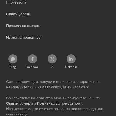
Impressum
Општи услови
Правила на пазарот
Изјава за приватност
Blog
Facebook
X
LinkedIn
Сите информации, понуди и цени на оваа страница се
неисклучителни и немаат обврзувачки карактер!
Со користење на оваа страница, ги прифаќате нашите
Општи услови
и
Политика за приватност
.
Наведените марки се сопственост на нивните соодветни
сопственици.