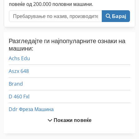
повеќе од 200.000 половни машини.
Барај
Разгледајте ги најпопуларните ознаки на
машини:
Achs Edu
Aszx 648
Brand
D 460 Fxl
Ddr Фреза Машина
Покажи повеќе
Ex Прес Центар
Fngj 20