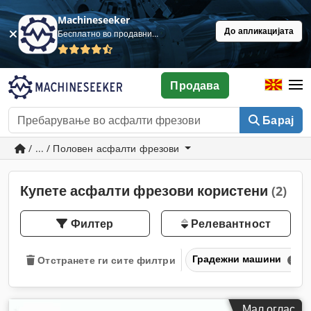
Machineseeker
До апликацијата
Бесплатно во продавница
Продава
Барај
/ ... / Половен асфалти фрезови
Купете асфалти фрезови користени
(2)
Филтер
Релевантност
Градежни машини
Отстранете ги сите филтри
Мал оглас