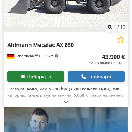
1
/
13
Ahlmann
Mecalac AX 850
43.900 €
Schorfheide
1.390 km
EXW VB додава се ДДВ
Побарајте
Повикајте
Состојба:
ново
, моќ:
55,16 kW (75,00 коњски сили)
, тип
на гориво:
дизел
, вкупна тежина:
5.050 кг
, работна тежина:
5.050 кг
, Година на изградба:
2023
, работни часови:
1 h
,
број на машина/возило:
685239865
, Опрема:
4-во-1
лопата, UVV безбедносна проверка, кабина, палетни
виљушки, погон на сите тркала, стандардна лопата
,