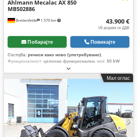
Ahlmann
Mecalac AX 850
MB502886
43.900 €
Breitenfelde
1.570 km
VB додава се ДДВ
Побарајте
Повикајте
Состојба:
речиси како ново (употребувано)
,
Функционалност:
целосно функционален
, моќ:
50 kW
(67,98 коњски сили)
, тип на гориво:
дизел
, работна
тежина:
5.050 кг
, големина на гумата:
405/70 R 18
, Година
Мал оглас
на изградба:
2023
, работни часови:
150 h
, Опрема:
UVV
безбедносна проверка, дополнителни фарови, заден
подигнувач, кабина, палетни виљушки, стандардна
лопата, хидраулични системи
,