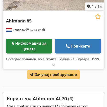
1
/
15
Ahlmann
85
Goudriaan
1.713 km
Информации за
Повикајте
цената
Состојба:
половен
, боја:
жолта
, Година на изградба:
1999
,
Зачувај пребарување
Користена Ahlmann Al 70
(6)
Сега пребарајте го целиот Machineseeker со