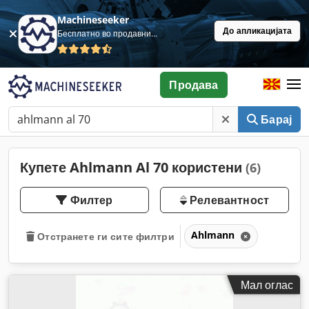
Machineseeker
До апликацијата
Бесплатно во продавница
Продава
Барај
Купете Ahlmann Al 70 користени
(6)
Филтер
Релевантност
Ahlmann
Отстранете ги сите филтри
Мал оглас