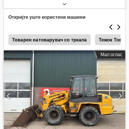
Откријте уште користени машини
е
Товарен натоварувач со тркала
Тежок Товар
Мал оглас