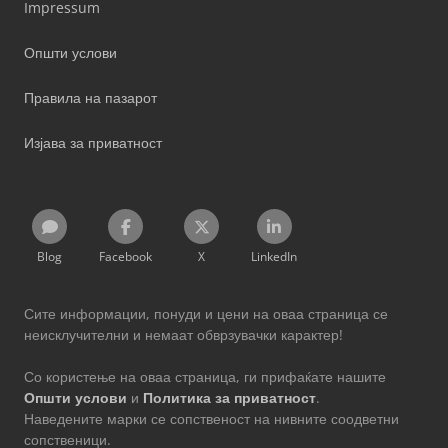
Impressum
Општи услови
Правила на пазарот
Изјава за приватност
Blog
Facebook
X
LinkedIn
Сите информации, понуди и цени на оваа страница се
неисклучителни и немаат обврзувачки карактер!
Со користење на оваа страница, ги прифаќате нашите
Општи услови
и
Политика за приватност
.
Наведените марки се сопственост на нивните соодветни
сопственици.