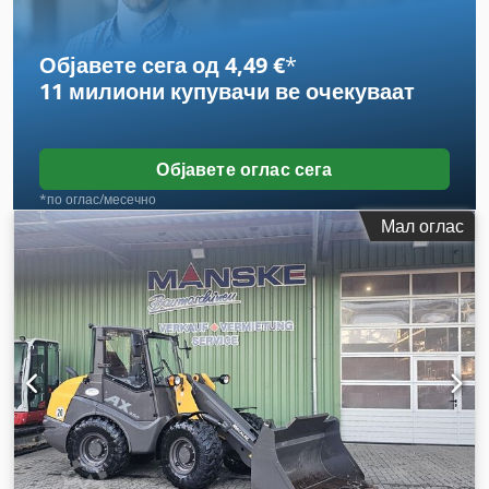
Објавете сега од 4,49 €
*
11 милиони купувачи
ве очекуваат
Објавете оглас сега
*по оглас/месечно
Мал оглас