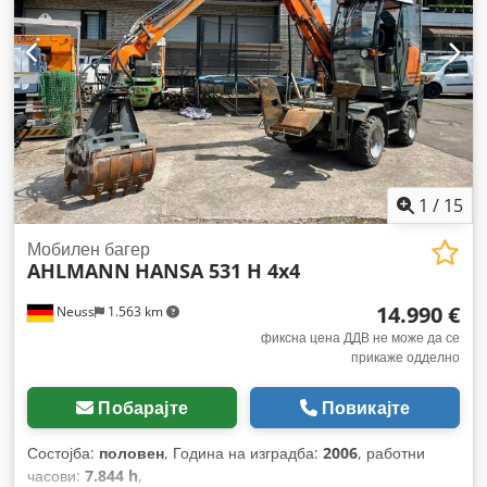
1
/
15
Мобилен багер
AHLMANN
HANSA 531 H 4x4
14.990 €
Neuss
1.563 km
фиксна цена ДДВ не може да се
прикаже одделно
Побарајте
Повикајте
Состојба:
половен
, Година на изградба:
2006
, работни
часови:
7.844 h
,