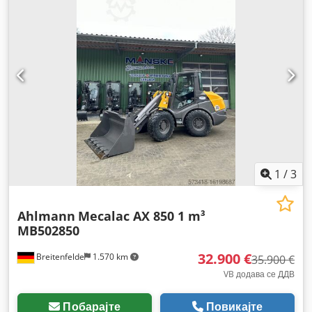
1
/
3
Ahlmann
Mecalac AX 850 1 m³
MB502850
32.900 €
Breitenfelde
1.570 km
35.900 €
VB додава се ДДВ
Побарајте
Повикајте