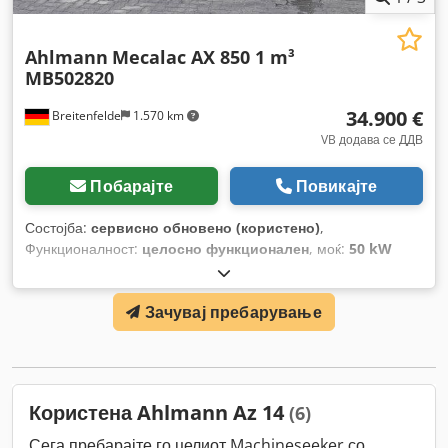
Ahlmann
Mecalac AX 850 1 m³
MB502820
34.900 €
Breitenfelde
1.570 km
VB додава се ДДВ
Побарајте
Повикајте
Состојба:
сервисно обновено (користено)
,
Функционалност:
целосно функционален
, моќ:
50 kW
(67,98 коњски сили)
, тип на гориво:
дизел
, работна
тежина:
5.050 кг
, големина на гумата:
405/70 R 18
,
Зачувај пребарување
запремнина на кофата:
1 m³
, Година на изградба:
2023
,
работни часови:
570 h
, Опрема:
UVV безбедносна
проверка, дополнителни фарови, заден подигнувач,
кабина, палетни виљушки, стандардна лопата,
хидраулични системи
,
Користена Ahlmann Az 14
(6)
Сега пребарајте го целиот Machineseeker со