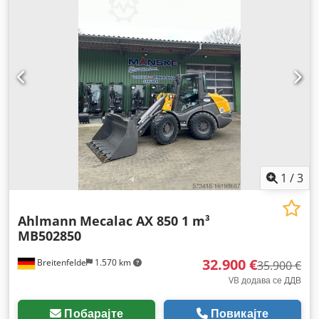
1
/
3
Ahlmann
Mecalac AX 850 1 m³
MB502850
32.900 €
Breitenfelde
1.570 km
35.900 €
VB додава се ДДВ
Побарајте
Повикајте