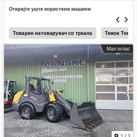
Откријте уште користени машини
е
Товарен натоварувач со тркала
Тежок Товар
Мал оглас
1
/
3