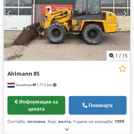
1
/
15
Ahlmann
85
Goudriaan
1.713 km
Информации за
Повикајте
цената
Состојба:
половен
, боја:
жолта
, Година на изградба:
1999
,