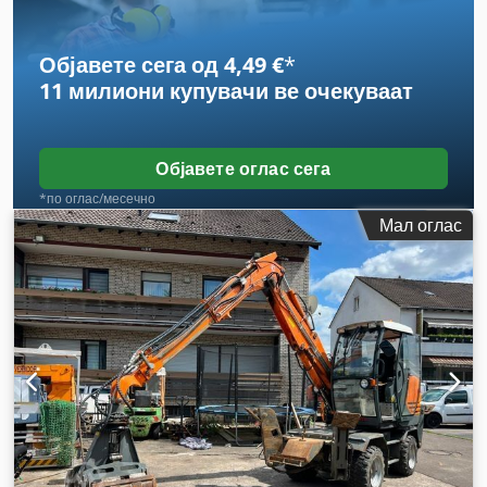
Објавете сега од 4,49 €
*
11 милиони купувачи
ве очекуваат
Објавете оглас сега
*по оглас/месечно
Мал оглас