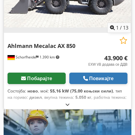
1
/
13
Ahlmann
Mecalac AX 850
43.900 €
Schorfheide
1.390 km
EXW VB додава се ДДВ
Побарајте
Повикајте
Состојба:
ново
, моќ:
55,16 kW (75,00 коњски сили)
, тип
на гориво:
дизел
, вкупна тежина:
5.050 кг
, работна тежина:
5.050 кг
, Година на изградба:
2023
, работни часови:
1 h
,
број на машина/возило:
685239865
, Опрема:
4-во-1
лопата, UVV безбедносна проверка, кабина, палетни
виљушки, погон на сите тркала, стандардна лопата
,