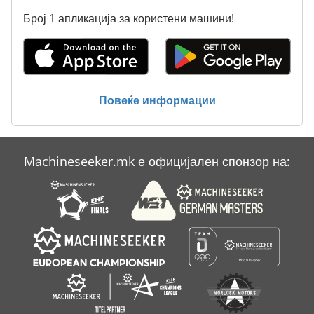
Број 1 апликација за користени машини!
Alztronic 16
Ammann Av 12
Ammann Av 20
Повеќе информации
Aszx 648
Emcomat 14
Machineseeker.mk е официјален спонзор на:
Graziano Sag 14
Linde E 14