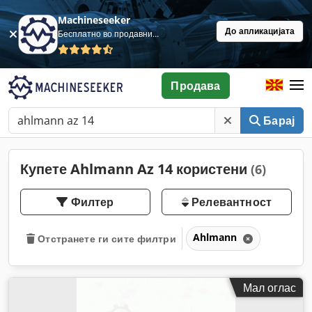
Machineseeker
До апликацијата
Бесплатно во продавница
Продава
Барај
Купете Ahlmann Az 14 користени
(6)
Филтер
Релевантност
Ahlmann
Отстранете ги сите филтри
Мал оглас