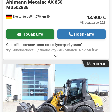
Ahlmann
Mecalac AX 850
MB502886
43.900 €
Breitenfelde
1.570 km
VB додава се ДДВ
Побарајте
Повикајте
Состојба:
речиси како ново (употребувано)
,
Функционалност:
целосно функционален
, моќ:
50 kW
(67,98 коњски сили)
, тип на гориво:
дизел
, работна
тежина:
5.050 кг
, големина на гумата:
405/70 R 18
, Година
Мал оглас
на изградба:
2023
, работни часови:
150 h
, Опрема:
UVV
безбедносна проверка, дополнителни фарови, заден
подигнувач, кабина, палетни виљушки, стандардна
лопата, хидраулични системи
,