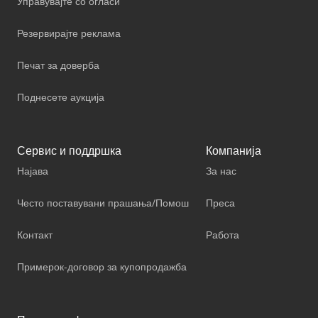
Управувајте со огласи
Резервирајте реклама
Печат за доверба
Поднесете аукција
Сервис и поддршка
Компанија
Најава
За нас
Често поставувани прашања/Помош
Преса
Контакт
Работа
Примерок-договор за купопродажба