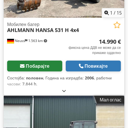
1
/
15
Мобилен багер
AHLMANN
HANSA 531 H 4x4
14.990 €
Neuss
1.563 km
фиксна цена ДДВ не може да се
прикаже одделно
Побарајте
Повикајте
Состојба:
половен
, Година на изградба:
2006
, работни
часови:
7.844 h
,
Мал оглас