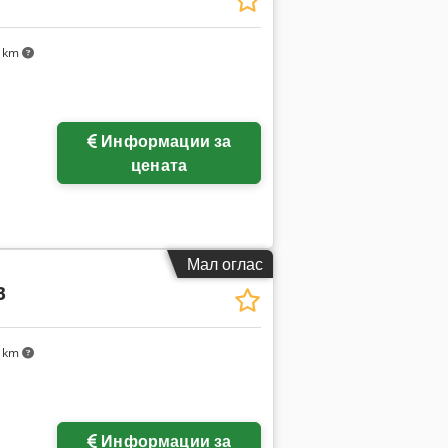
1 km
Побарајте повеќе
Информации за
слики
цената
Мал оглас
B
1 km
Информации за