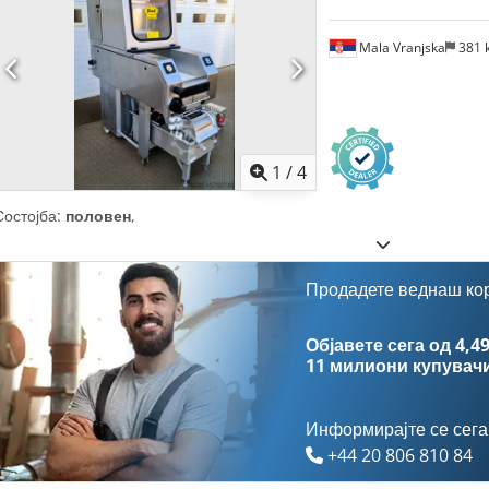
Mala Vranjska
381 
1
/
4
Состојба:
половен
,
Продадете веднаш ко
Објавете сега од 4,49
11 милиони купувач
Информирајте се сега
+44 20 806 810 84