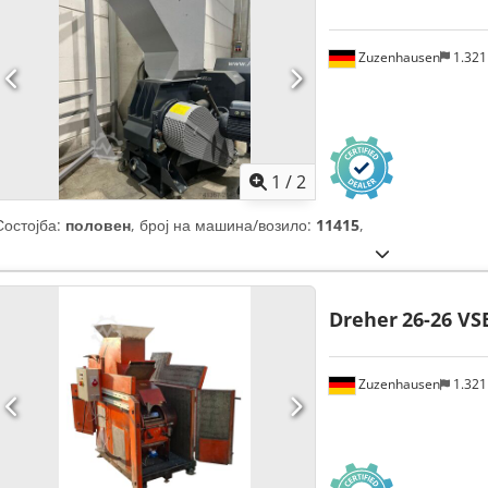
Zuzenhausen
1.32
1
/
2
Состојба:
половен
, број на машина/возило:
11415
,
Dreher
26-26 VS
Zuzenhausen
1.32