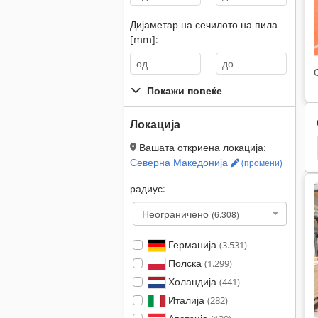
Дијаметар на сечилото на пила
[mm]:
-
Покажи повеќе
Локација
Kaeser
Kaeser Компресори
Kaeser Филтер
Вашата откриена локација:
Северна Македонија
(промени)
радиус:
Неограничено
(6.308)
Германија
(3.531)
Полска
(1.299)
Холандија
(441)
Италија
(282)