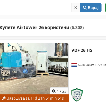
Барај
Купете Airtower 26 користени
(6.308)
VDF
26 HS
Холандија
1.707 k
1
/
23
Завршува за
11
d
21
h
51
min
50
s