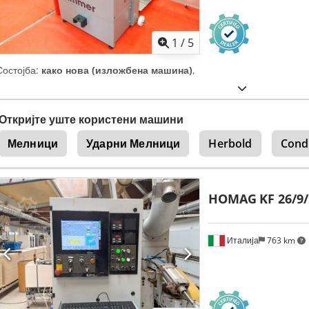
1
/
5
Состојба:
како нова (изложбена машина)
,
Откријте уште користени машини
Мелници
Ударни Мелници
Herbold
Cond
HOMAG
KF 26/9
Италија
763 km