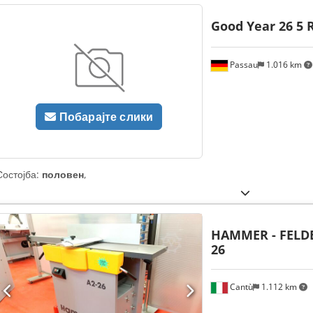
Good Year 26 5 R
Passau
1.016 km
Побарајте слики
Состојба:
половен
,
HAMMER - FELDE
26
Cantù
1.112 km