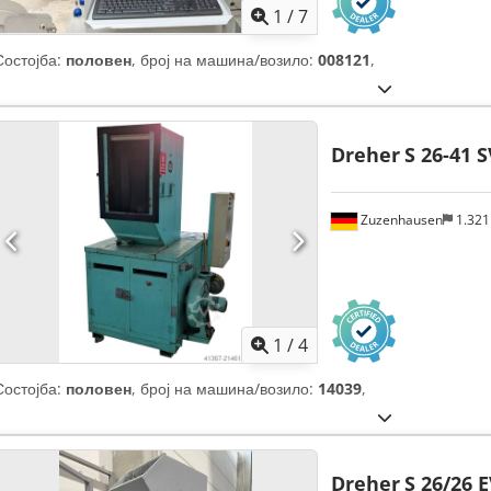
1
/
7
Состојба:
половен
, број на машина/возило:
008121
,
Dreher
S 26-41 S
Zuzenhausen
1.32
1
/
4
Состојба:
половен
, број на машина/возило:
14039
,
Dreher
S 26/26 