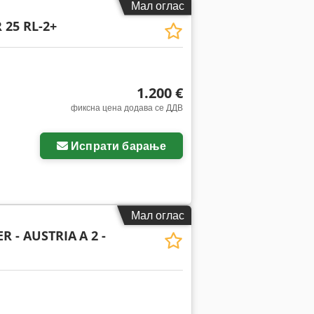
Мал оглас
 25 RL-2+
1.200 €
фиксна цена додава се ДДВ
Испрати барање
Мал оглас
R - AUSTRIA
A 2 -