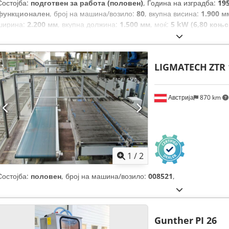
Состојба:
подготвен за работа (половен)
, Година на изградба:
19
функционален
, број на машина/возило:
80
, вкупна висина:
1.900 м
ширина:
2.200 мм
, вкупна должина:
1.500 мм
, моќ:
5 kW (6,80 коњс
LIGMATECH
ZTR 
Австрија
870 km
1
/
2
Состојба:
половен
, број на машина/возило:
008521
,
Gunther
PI 26