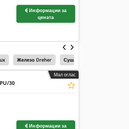
Информации за
цената
ux
Железо Dreher
Сушара
Мал оглас
/PU/30
Информации за