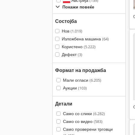
Австрија
(139)
Покажи повеќе
Состојба
Нов
(1.019)
Изложбена машина
(64)
Користено
(5.222)
Дефект
(3)
Формат на продажба
Мали огласи
(6.205)
Аукции
(103)
Детали
Само со слики
(6.282)
Само со видео
(583)
Само проверени трговци