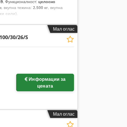
59
, Функционалност:
целосно
м
, вкупна тежина:
2.500 кг
, вкупна
ки сили)
,
Мал оглас
100/30/26/S
Побарајте повеќе
Информации за
слики
цената
Мал оглас