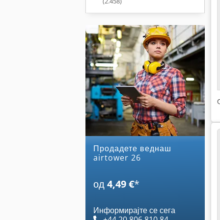
(2.458)
Продадете веднаш
airtower 26
од
4,49 €
*
Информирајте се сега
+44 20 806 810 84