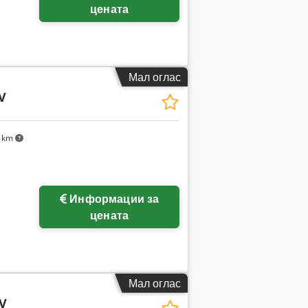
цената
Мал оглас
V
1 km
Информации за
цената
Мал оглас
EV