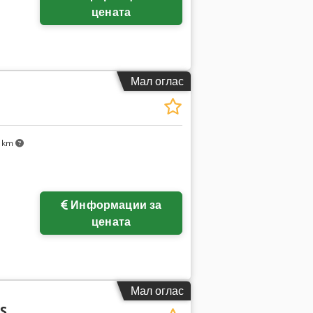
цената
Мал оглас
1 km
Информации за
цената
Мал оглас
VS