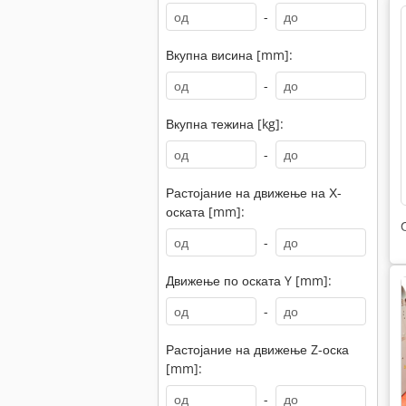
-
Вкупна висина [mm]:
-
Вкупна тежина [kg]:
-
Растојание на движење на Х-
оската [mm]:
-
Движење по оската Y [mm]:
-
Растојание на движење Z-оска
[mm]:
-