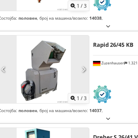
1
/
3
Состојба:
половен
, број на машина/возило:
14038
,
Rapid
26/45 KB
Zuzenhausen
1.32
1
/
3
Состојба:
половен
, број на машина/возило:
14037
,
Dreher
S 26/41 