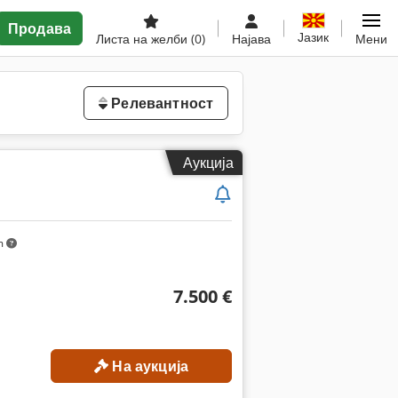
Продава
Јазик
Листа на желби
(0)
Најава
Мени
Релевантност
Аукција
m
7.500 €
На аукција