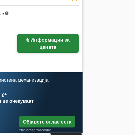
km
Информации за
цената
ристена механизација
 €
*
и
ве очекуваат
Објавете оглас сега
*по оглас/месечно