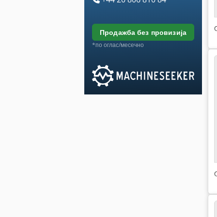
продажба без провизија
*по оглас/месечно