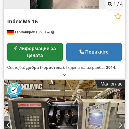
1
/
4
Index
MS 16
Германија
1.395 km
Информации за
Повикајте
цената
Состојба:
добра (користена)
, Година на изградба:
2014
,
Мал оглас