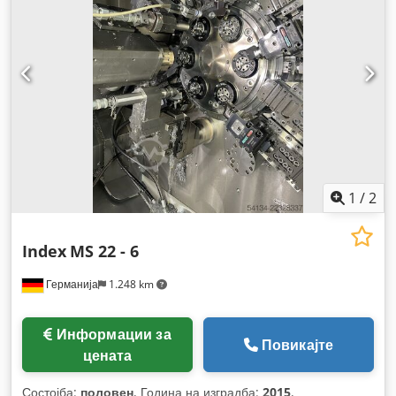
4.050 мм
, број на оски:
8
,
1
/
2
Index
MS 22 - 6
Германија
1.248 km
Информации за
Повикајте
цената
Состојба:
половен
, Година на изградба:
2015
,