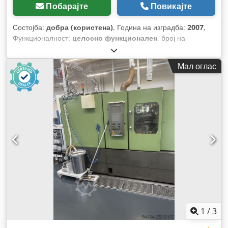
Побарајте
Повикајте
Состојба:
добра (користена)
, Година на изградба:
2007
,
Функционалност:
целосно функционален
, број на
машина/возило:
41015
,
Мал оглас
1
/
3