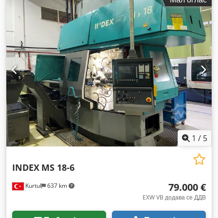
1
/
5
INDEX
MS 18-6
79.000 €
Kurtul
637 km
EXW VB додава се ДДВ