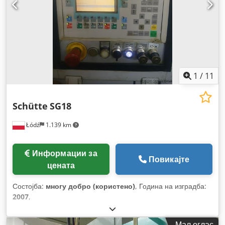
1
/
11
Schütte
SG18
Łódź
1.139 km
Информации за
Повикајте
цената
Состојба:
многу добро (користено)
, Година на изградба:
2007
,
Мал оглас