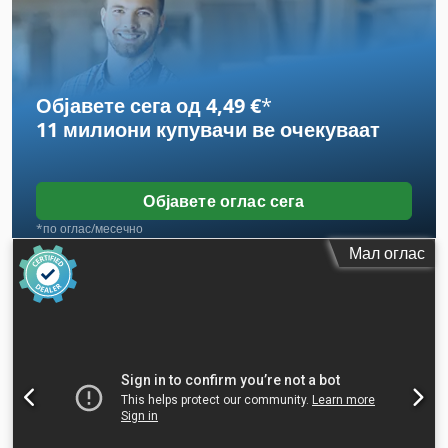
максимален агол на закренување на B-оската:
820 °
, број
на оски:
12
,
Објавете сега од 4,49 €
*
11 милиони купувачи
ве очекуваат
Објавете оглас сега
*по оглас/месечно
Мал оглас