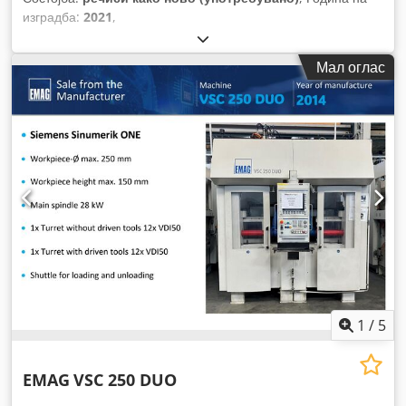
изградба:
2021
,
Мал оглас
1
/
5
EMAG
VSC 250 DUO