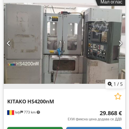
Мал оглас
1
/
5
KITAKO
HS4200nM
29.868 €
Iași
773 km
EXW фиксна цена додава се ДДВ