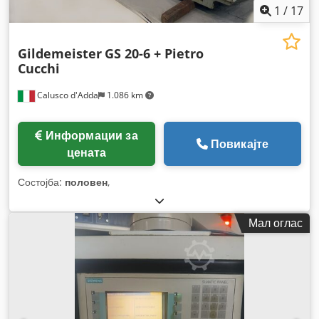
1
/
17
Gildemeister
GS 20-6 + Pietro
Cucchi
Calusco d'Adda
1.086 km
Информации за
Повикајте
цената
Состојба:
половен
,
Мал оглас