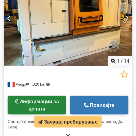
1
/
14
Vougy
1.320 km
Информации за
Повикајте
цената
Зачувај пребарување
Состојба:
многу добро (користено)
, Година на изградба:
1995
,