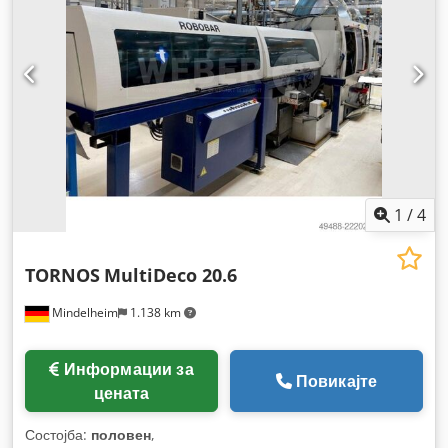
1
/
4
TORNOS
MultiDeco 20.6
Mindelheim
1.138 km
Информации за
Повикајте
цената
Состојба:
половен
,