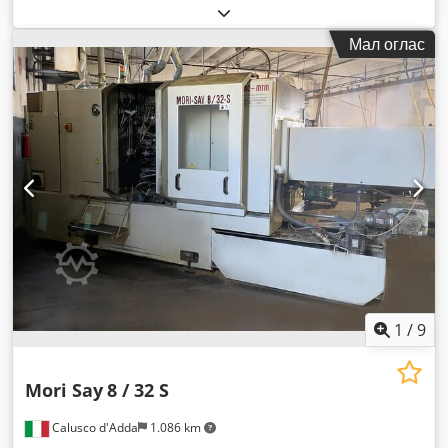
Мал оглас
1
/
9
Mori Say
8 / 32 S
Calusco d'Adda
1.086 km