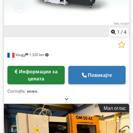
1
/
4
Vougy
1.320 km
Информации за
Повикајте
цената
Состојба:
ново
,
Мал оглас