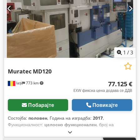
1
/
3
Muratec
MD120
77.125 €
Iași
773 km
EXW фиксна цена додава се ДДВ
Побарајте
Повикајте
Состојба:
половен
, Година на изградба:
2017
,
Функционалност:
целосно функционален
, број на
машина/возило:
17KX216770001
,