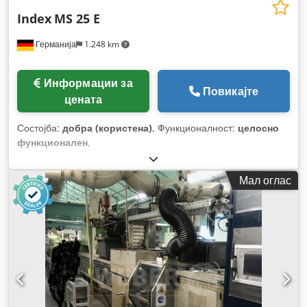
Index
MS 25 E
Германија
1.248 km
Информации за
Повикајте
цената
Состојба:
добра (користена)
, Функционалност:
целосно
функционален
,
Мал оглас