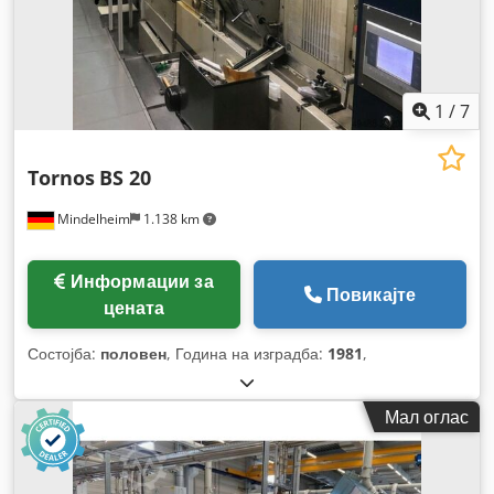
1
/
7
Tornos
BS 20
Mindelheim
1.138 km
Информации за
Повикајте
цената
Состојба:
половен
, Година на изградба:
1981
,
Мал оглас