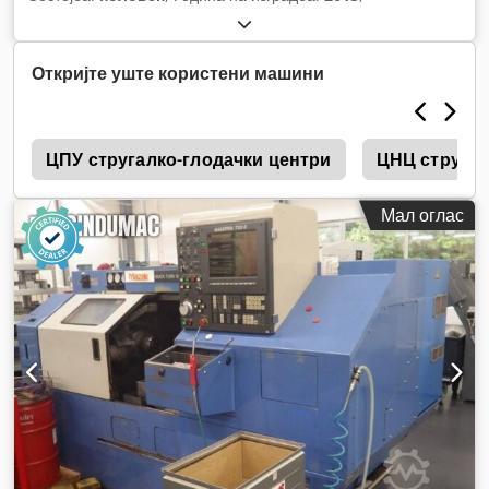
Откријте уште користени машини
i
ЦПУ стругалко-глодачки центри
ЦНЦ стругов
Мал оглас