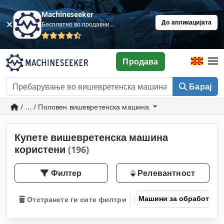
Machineseeker
До апликацијата
Бесплатно во продавница
Продава
Барај
/ ... / Половен вишевретенска машина
Купете вишевретенска машина
користени
(196)
Филтер
Релевантност
Машини за обработка н
Отстранете ги сите филтри