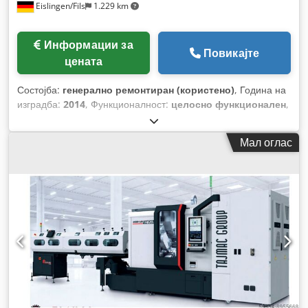
Eislingen/Fils
1.229 km
Информации за
Повикајте
цената
Состојба:
генерално ремонтиран (користено)
, Година на
изградба:
2014
, Функционалност:
целосно функционален
,
вкупна ширина:
2.500 мм
, вкупна должина:
4.500 мм
,
вкупна висина:
3.200 мм
,
Мал оглас