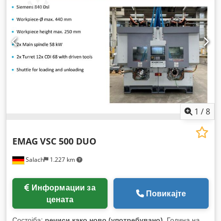
310
, максимална должина на производот:
4.500 мм
, број на
оски:
8
,
1
/
8
EMAG
VSC 500 DUO
Salach
1.227 km
Информации за
Повикајте
цената
Состојба:
речиси како ново (употребувано)
, Година на