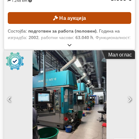
1.248 km
На аукција
Состојба:
подготвен за работа (половен)
, Година на
изградба:
2002
, работни часови:
63.040 h
, Функционалност:
целосно функционален
,
Мал оглас