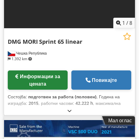
1
/
8
DMG MORI
Sprint 65 linear
Чешка Република
1.392 km
Информации за
Повикајте
цената
Состојба:
подготвен за работа (половен)
, Година на
изградба:
2015
, работни часови:
42.222 h
, максимална
брзина на вретеното:
5.000 обр/мин
, Дијаметар на прачка
(макс.):
65 мм
, вкупна ширина:
1.990 мм
, вкупна висина:
Мал оглас
2.300 мм
, растојание на движење на Х-оската:
165 мм
,
движење по оската Y:
80 мм
, вкупна тежина:
9.500 кг
,
произведувач на контролери:
FANUC
, модел на контролер: