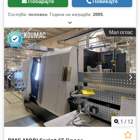
Побарајте
Повикајте
Состојба:
половен
, Година на изградба:
2005
,
Мал оглас
1
/
12