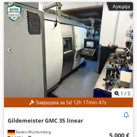
Аукција
1
/
5
Завршува за
5
d
12
h
17
min
45
s
Gildemeister
GMC 35 linear
Baden-Württemberg
5.000 €