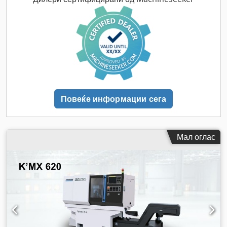
Повеќе информации сега
Мал оглас