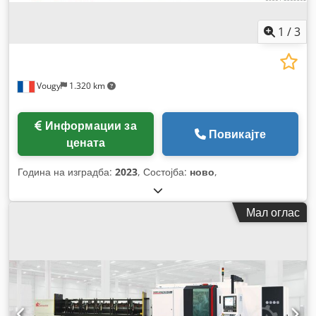
1
/
3
Vougy
1.320 km
Информации за
Повикајте
цената
Година на изградба:
2023
, Состојба:
ново
,
Мал оглас