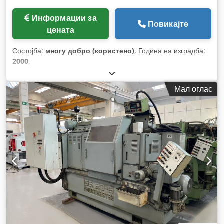
Информации за
Повикајте
цената
Состојба:
многу добро (користено)
, Година на изградба:
2000
,
Мал оглас