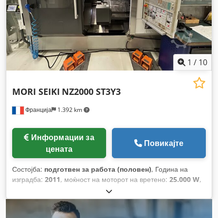
1
/
10
MORI SEIKI
NZ2000 ST3Y3
Франција
1.392 km
Информации за
Повикајте
цената
Состојба:
подготвен за работа (половен)
, Година на
изградба:
2011
, моќност на моторот на вретено:
25.000 W
,
максимална брзина на вретеното:
6.000 обр/мин
,
Дијаметар на прачка (макс.):
65 мм
, растојание на движење
на Х-оската:
210 мм
, движење по оската Y:
110 мм
,