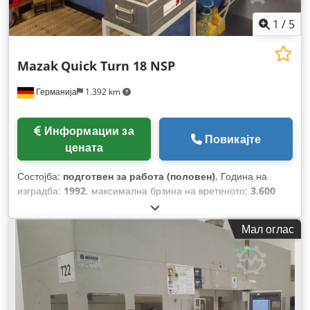
1
/
5
Mazak
Quick Turn 18 NSP
Германија
1.392 km
Информации за
Повикајте
цената
Состојба:
подготвен за работа (половен)
, Година на
изградба:
1992
, максимална брзина на вретеното:
3.600
обр/мин
, Дијаметар на прачка (макс.):
60 мм
, вкупна
ширина:
2.000 мм
, вкупна висина:
1.900 мм
, растојание на
Мал оглас
движење на Х-оската:
180 мм
, вкупна тежина:
4.300 кг
,
произведувач на контролери:
MAZATROL
, модел на
контролер:
T32-2
, максимална должина на производот:
2.700 мм
, број на оски:
2
,