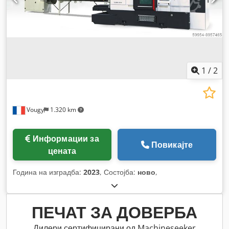
1
/
2
Vougy
1.320 km
Информации за
Повикајте
цената
Година на изградба:
2023
, Состојба:
ново
,
ПЕЧАТ ЗА ДОВЕРБА
Дилери сертифицирани од Machineseeker