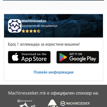
Durma
Ermak
Machineseeker
Бесплатно во продавница
Geka
Kapema
Број 1 апликација за користени машини!
Kellenberger
Kovosvit
Kuka Kcp
Повеќе информации
Kupa
Maka Cnc
Machineseeker.mk е официјален спонзор на:
Nimak
Капак Машина