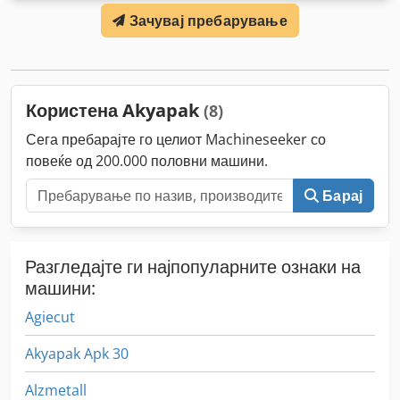
Зачувај пребарување
Користена Akyapak
(8)
Сега пребарајте го целиот Machineseeker со
повеќе од 200.000 половни машини.
Барај
Разгледајте ги најпопуларните ознаки на
машини:
Agiecut
Akyapak Apk 30
Alzmetall