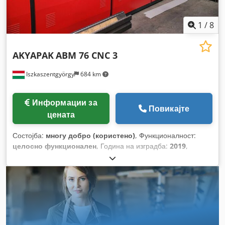
1
/
8
AKYAPAK
ABM 76 CNC 3
Iszkaszentgyörgy
684 km
Информации за
Повикајте
цената
Состојба:
многу добро (користено)
, Функционалност:
целосно функционален
, Година на изградба:
2019
,