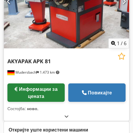
1
/
6
AKYAPAK
APK 81
Mudersbach
1.473 km
Информации за
Повикајте
цената
Состојба:
ново
,
Откријте уште користени машини