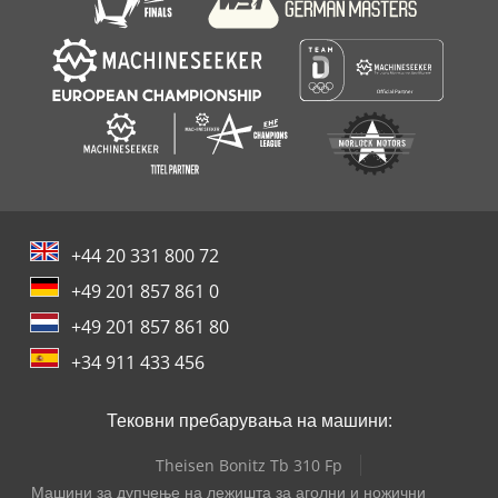
+44 20 331 800 72
+49 201 857 861 0
+49 201 857 861 80
+34 911 433 456
Тековни пребарувања на машини:
Theisen Bonitz Tb 310 Fp
Машини за дупчење на лежишта за аголни и ножични