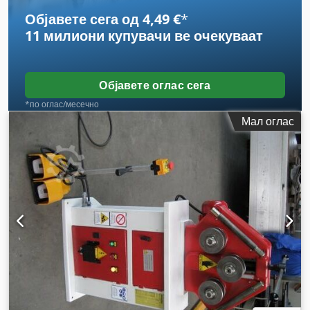
Објавете сега од 4,49 €
*
11 милиони купувачи
ве очекуваат
Објавете оглас сега
*по оглас/месечно
Мал оглас