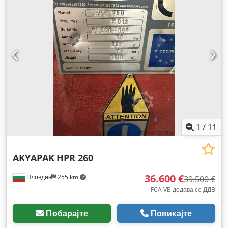
1
/
11
AKYAPAK
HPR 260
36.600 €
Пловдив
255 km
39.500 €
FCA VB додава се ДДВ
Побарајте
Повикајте