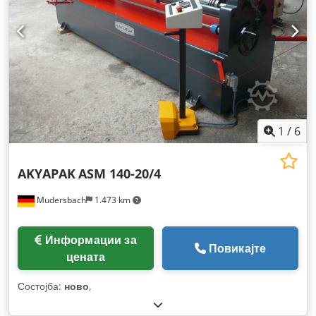
1
/
6
AKYAPAK
ASM 140-20/4
Mudersbach
1.473 km
Информации за
Повикајте
цената
Состојба:
ново
,