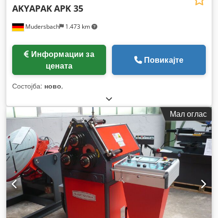
AKYAPAK
APK 35
Mudersbach
1.473 km
Информации за
Повикајте
цената
Состојба:
ново
,
Мал оглас