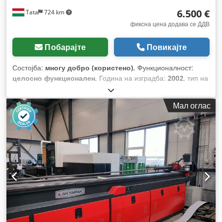
6.500 €
Tata
724 km
фиксна цена додава се ДДВ
Побарајте
Повикајте
Состојба:
многу добро (користено)
, Функционалност:
целосно функционален
, Година на изградба:
2002
, тип на
управување:
рачно
, степен на автоматизација:
полуавтоматски
, тип на активирање:
електричен
, број на
Мал оглас
валјаци:
3
, пречникот на валјакот:
90 мм
, работна ширина:
1.550 мм
, прилагодување на висината на валјакот:
110 мм
,
макс. дебелина на лим:
3 мм
, максимална дебелина на
челичен лим:
3 мм
, вкупна тежина:
600 кг
, вкупна должина:
2.300 мм
, вкупна ширина:
700 мм
, вкупна висина:
1.150 мм
,
моќ:
1,1 kW (1,50 коњски сили)
, влезен напон:
400 V
,
влезна фреквенција:
50 Hz
, Опрема:
вртен горен валјак,
закалени ролки, итно стопирање, конусно уредување
за виткање, ножна далечинска контрола
,