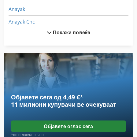
Anayak
Anayak Cnc
Покажи повеќе
Arku
Avyac
Baykal
Baykal Aph
Baykal Aphs
Објавете сега од 4,49 €
*
Baykal Hgl
11 милиони купувачи
ве очекуваат
Biesse Akron
Bulmak
Објавете оглас сега
Dako Gedore
*по оглас/месечно