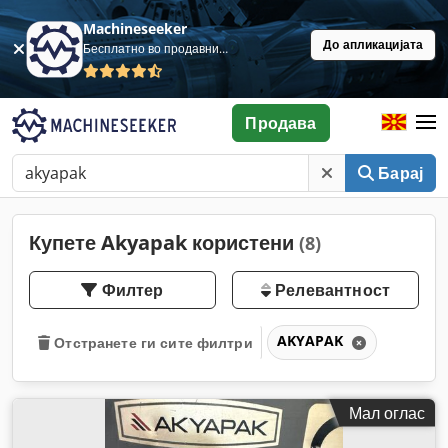
Machineseeker
До апликацијата
Бесплатно во продавница
Продава
Барај
Купете Akyapak користени
(8)
Филтер
Релевантност
AKYAPAK
Отстранете ги сите филтри
Мал оглас