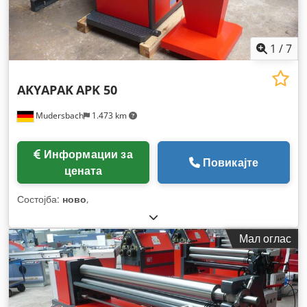
1
/
7
AKYAPAK
APK 50
Mudersbach
1.473 km
Информации за
Повикајте
цената
Состојба:
ново
,
Мал оглас