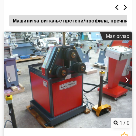
B
Машини за виткање прстени/профила, пречник в
Мал оглас
1
/
6