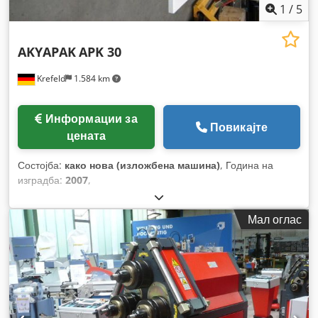
1
/
5
AKYAPAK
APK 30
Krefeld
1.584 km
Информации за
Повикајте
цената
Состојба:
како нова (изложбена машина)
, Година на
изградба:
2007
,
Мал оглас