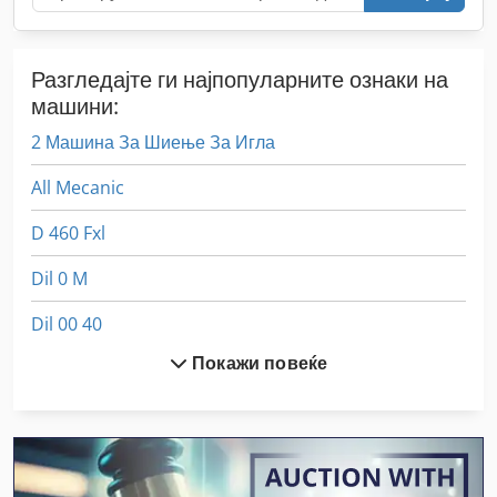
Разгледајте ги најпопуларните ознаки на
машини:
2 Машина За Шиење За Игла
All Mecanic
D 460 Fxl
Dil 0 M
Dil 00 40
Покажи повеќе
Dil 00 M
Dil 0M
Dws 200