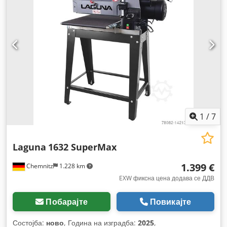
1
/
7
Laguna
1632 SuperMax
1.399 €
Chemnitz
1.228 km
EXW фиксна цена додава се ДДВ
Побарајте
Повикајте
Состојба:
ново
, Година на изградба:
2025
,