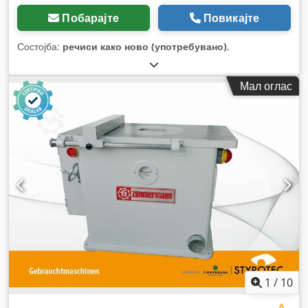
Побарајте
Повикајте
Состојба:
речиси како ново (употребувано)
,
Мал оглас
1
/
10