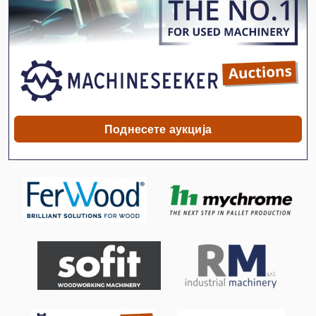
Ex Прес Центар
Fngj 20
German
Hsc 20 Linear
Idx 23
Поднесете аукција
International 433
International 434
Meh 5 2 1 8 B
Mvh 5 1 4 B
Stavostroj Vp 200
Tur 560