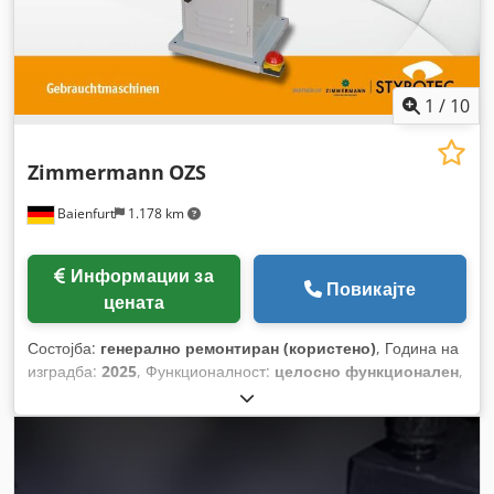
1
/
10
Zimmermann
OZS
Baienfurt
1.178 km
Информации за
Повикајте
цената
Состојба:
генерално ремонтиран (користено)
, Година на
изградба:
2025
, Функционалност:
целосно функционален
,