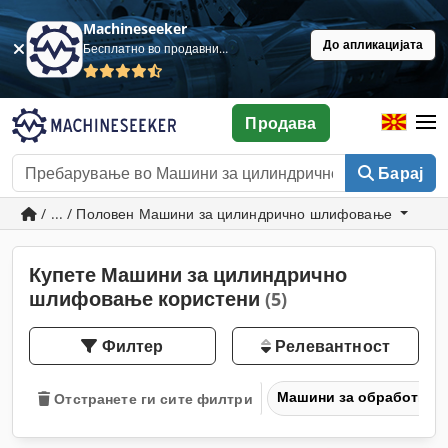
Machineseeker
До апликацијата
Бесплатно во продавница
Продава
Барај
/ ... / Половен Машини за цилиндрично шлифовање
Купете Машини за цилиндрично
шлифовање користени
(5)
Филтер
Релевантност
Машини за обработка н
Отстранете ги сите филтри