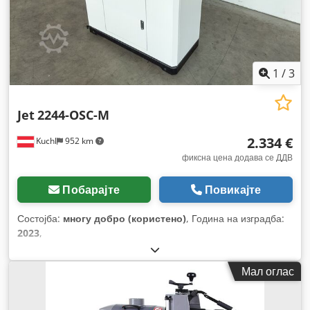
1
/
3
Jet
2244-OSC-M
2.334 €
Kuchl
952 km
фиксна цена додава се ДДВ
Побарајте
Повикајте
Состојба:
многу добро (користено)
, Година на изградба:
2023
,
Мал оглас