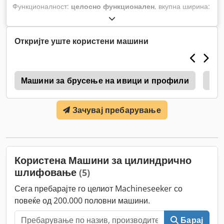
Функционалност:
целосно функционален
, вкупна ширина:
5.600 мм
, вкупна должина:
8.600 мм
, вкупна висина:
12.200
мм
, вкупна тежина:
62 кг
, ротациона брзина (мин.):
1.420
обр/мин
, пречникот на валјакот:
127 мм
, максимална
Откријте уште користени машини
брзина на вртење:
1.420 обр/мин
, брзина на напојување
по X-оста:
300 м/мин
, влезен напон:
230 V
, ширина на
лентата за брусење:
76 мм
, моќ:
1,1 kW (1,50 коњски
0
сили)
Машини за брусење на ивици и профили
,
Шир
Зачувај пребарување
Користена Машини за цилиндрично
шлифовање
(5)
Сега пребарајте го целиот Machineseeker со
повеќе од 200.000 половни машини.
Барај