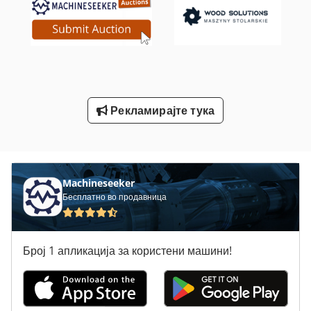
Wcl 5
Водич И Совети До Точење Од 500 Мм Вретено
Лим-Свиткување Машини
Машина За Мелење Цилиндар
Рекламирајте тука
Надворешна Цилиндрична Машина За Мелење
Северна Клима Сала За Греење
Machineseeker
Бесплатно во продавница
Број 1 апликација за користени машини!