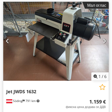
Мал оглас
1
/
6
Jet
JWDS 1632
1.159 €
Söding
791 km
фиксна цена додава се ДДВ