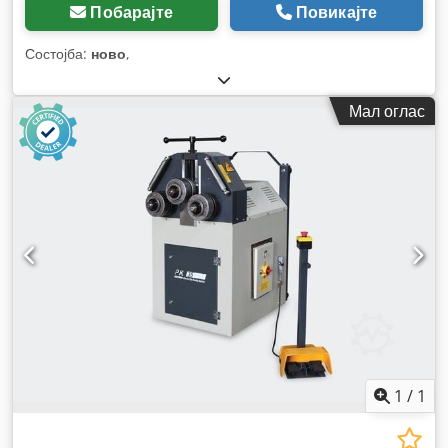
Побарајте
Повикајте
Состојба:
ново
,
Мал оглас
1
/
1