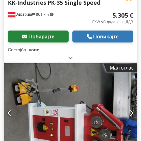
KK-Industries
PK-35 Single Speed
5.305 €
Австрија
861 km
EXW VB додава се ДДВ
Побарајте
Повикајте
Состојба:
ново
,
Мал оглас