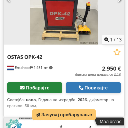
1
/
13
OSTAS
OPK-42
2.950 €
Enschede
1.631 km
фиксна цена додава се ДДВ
Побарајте
Повикајте
Состојба:
ново
, Година на изградба:
2026
, дијаметар на
вратило:
50 мм
,
Зачувај пребарување
Мал оглас