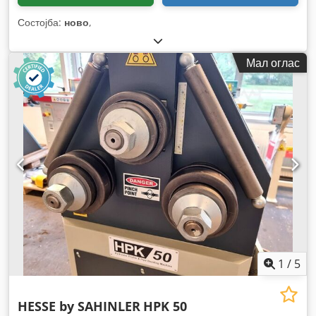
Состојба:
ново
,
Мал оглас
1
/
5
HESSE by SAHINLER
HPK 50