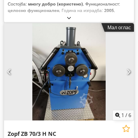
Состојба:
многу добро (користено)
, Функционалност:
целосно функционален
, Година на изградба:
2005
,
работни часови:
150 h
,
Мал оглас
1
/
6
Zopf
ZB 70/3 H NC