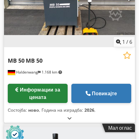
1
/
6
MB 50
MB 50
Haldenwang
1.168 km
Информации за
Повикајте
цената
Состојба:
ново
, Година на изградба:
2026
,
Мал оглас