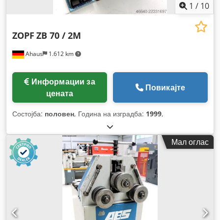
1
/
10
ZOPF
ZB 70 / 2M
Ahaus
1.612 km
Информации за
Повикајте
цената
Состојба:
половен
, Година на изградба:
1999
,
Мал оглас