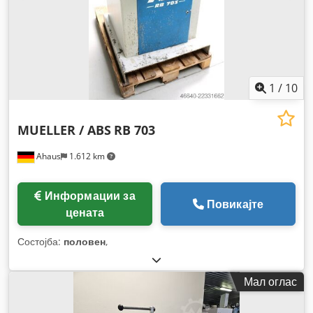
1
/
10
MUELLER / ABS
RB 703
Ahaus
1.612 km
Информации за
Повикајте
цената
Состојба:
половен
,
Мал оглас