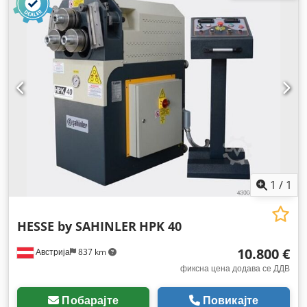
1
/
1
HESSE by SAHINLER
HPK 40
10.800 €
Австрија
837 km
фиксна цена додава се ДДВ
Побарајте
Повикајте