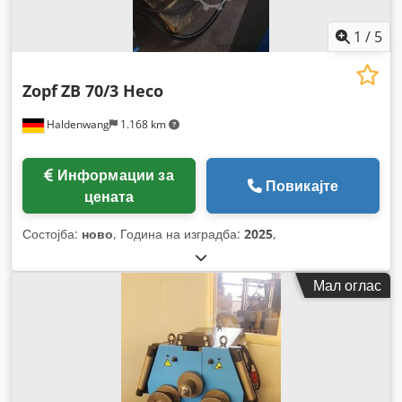
1
/
5
Zopf
ZB 70/3 Heco
Haldenwang
1.168 km
Информации за
Повикајте
цената
Состојба:
ново
, Година на изградба:
2025
,
Мал оглас