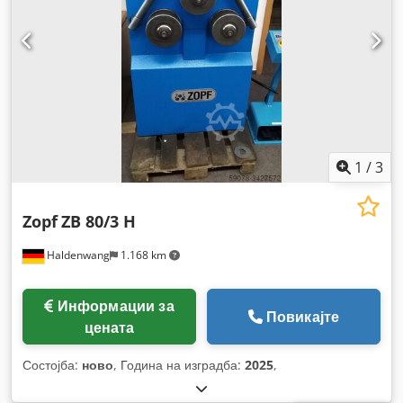
1
/
3
Zopf
ZB 80/3 H
Haldenwang
1.168 km
Информации за
Повикајте
цената
Состојба:
ново
, Година на изградба:
2025
,