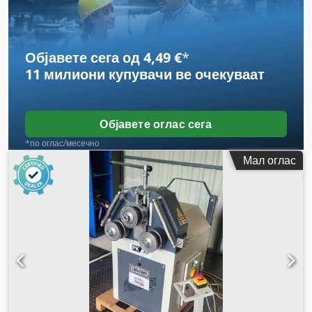
Објавете сега од 4,49 €
*
11 милиони купувачи
ве очекуваат
Објавете оглас сега
*по оглас/месечно
Мал оглас