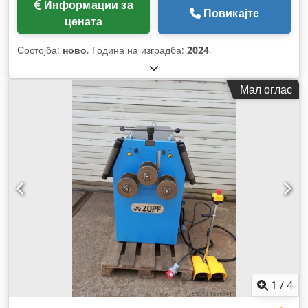
Информации за
Повикајте
цената
Состојба:
ново
, Година на изградба:
2024
,
Мал оглас
1
/
4