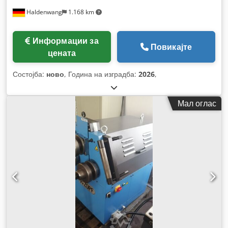
Haldenwang
1.168 km
Информации за
Повикајте
цената
Состојба:
ново
, Година на изградба:
2026
,
Мал оглас