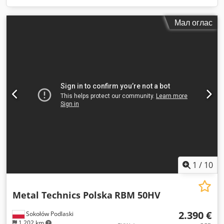
Мал оглас
1
/
10
Metal Technics Polska
RBM 50HV
2.390 €
Sokołów Podlaski
1.202 km