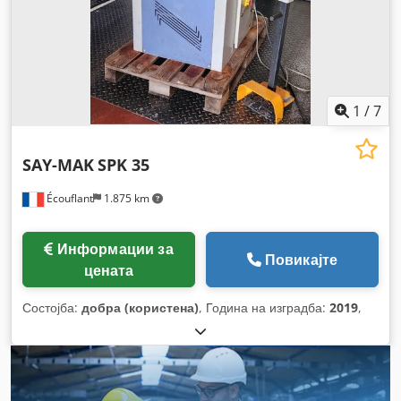
1
/
7
SAY-MAK
SPK 35
Écouflant
1.875 km
Информации за
Повикајте
цената
Состојба:
добра (користена)
, Година на изградба:
2019
,