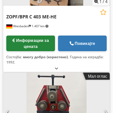
1
/
4
ZOPF/BPR
C 403 ME-HE
Wiesbaden
1.407 km
Информации за
Повикајте
цената
Состојба:
многу добро (користено)
, Година на изградба:
1992
,
Мал оглас