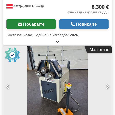
8.300 €
Австрија
837 km
фиксна цена додава се ДДВ
Побарајте
Повикајте
Состојба:
ново
, Година на изградба:
2026
,
Мал оглас