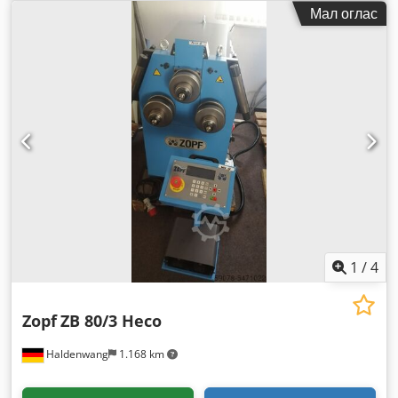
Мал оглас
1
/
4
Zopf
ZB 80/3 Heco
Haldenwang
1.168 km