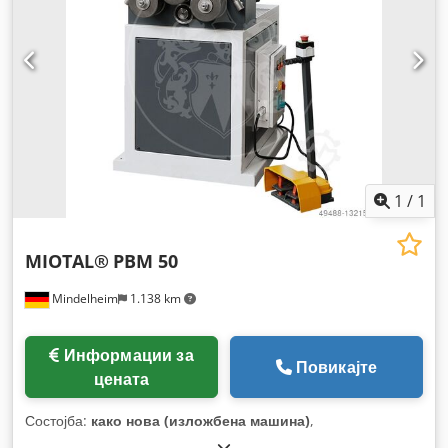
1
/
1
MIOTAL®
PBM 50
Mindelheim
1.138 km
Информации за
Повикајте
цената
Состојба:
како нова (изложбена машина)
,