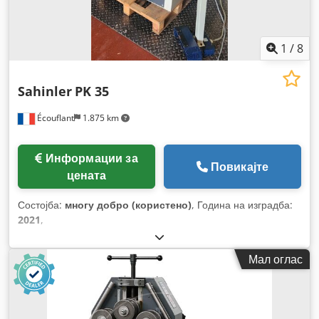
1
/
8
Sahinler
PK 35
Écouflant
1.875 km
Информации за
Повикајте
цената
Состојба:
многу добро (користено)
, Година на изградба:
2021
,
Мал оглас