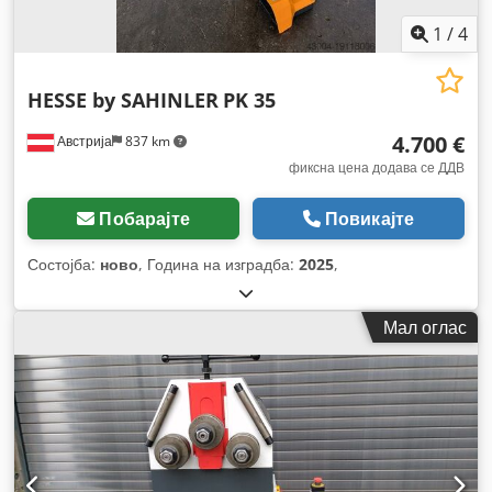
1
/
4
HESSE by SAHINLER
PK 35
4.700 €
Австрија
837 km
фиксна цена додава се ДДВ
Побарајте
Повикајте
Состојба:
ново
, Година на изградба:
2025
,
Мал оглас