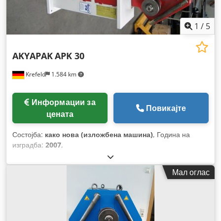
1
/
5
AKYAPAK
APK 30
Krefeld
1.584 km
Информации за
Повикајте
цената
Состојба:
како нова (изложбена машина)
, Година на
изградба:
2007
,
Мал оглас