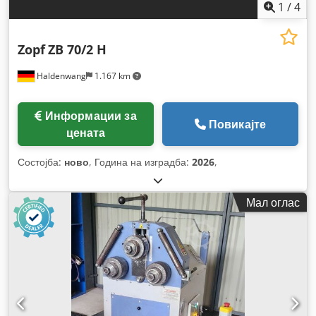
1
/
4
Zopf
ZB 70/2 H
Haldenwang
1.167 km
Информации за
Повикајте
цената
Состојба:
ново
, Година на изградба:
2026
,
Мал оглас