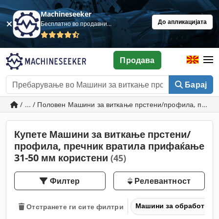
Machineseeker
До апликацијата
Бесплатно во продавница
Продава
Барај
/ ... / Половен Машини за виткање прстени/профила, преч
Купете Машини за виткање прстени/
профила, пречник вратилa прифаќање
31-50 мм користени
(45)
Филтер
Релевантност
Машини за обработка н
Отстранете ги сите филтри