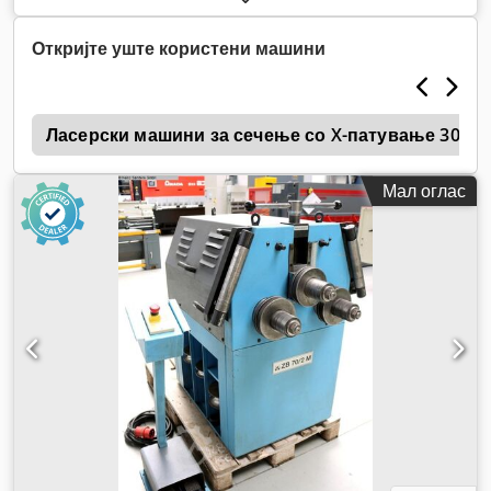
Откријте уште користени машини
0
Ласерски машини за сечење со X-патување 3000
Мал оглас