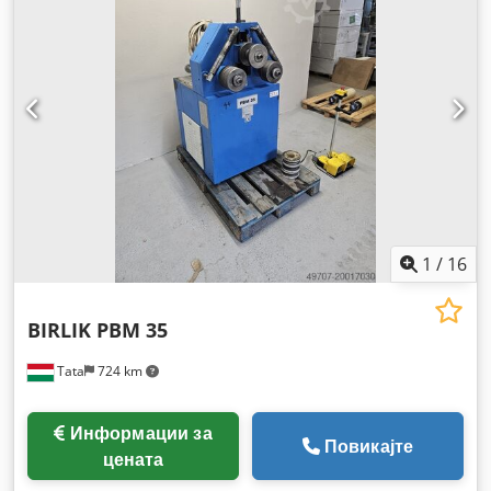
1
/
16
BIRLIK PBM 35
Tata
724 km
Информации за
Повикајте
цената