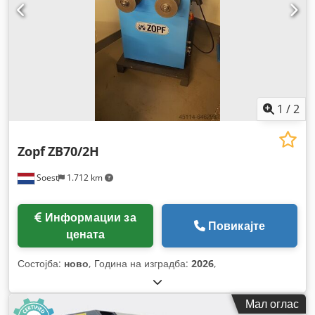
1
/
2
Zopf
ZB70/2H
Soest
1.712 km
Информации за
Повикајте
цената
Состојба:
ново
, Година на изградба:
2026
,
Мал оглас