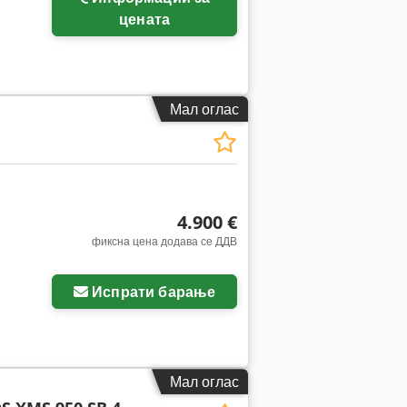
цената
Мал оглас
4.900 €
фиксна цена додава се ДДВ
Испрати барање
Мал оглас