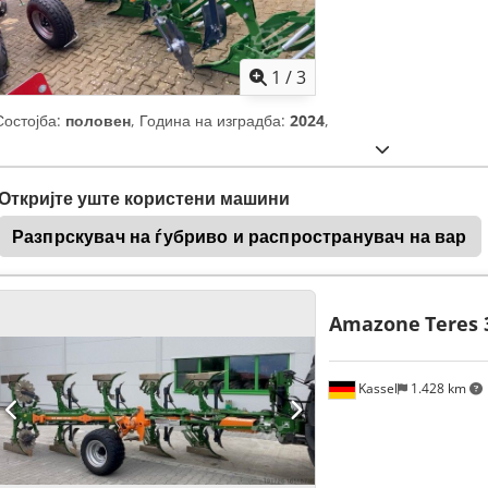
1
/
3
Состојба:
половен
, Година на изградба:
2024
,
Откријте уште користени машини
Разпрскувач на ѓубриво и распространувач на вар
Amazone
Teres 
Kassel
1.428 km