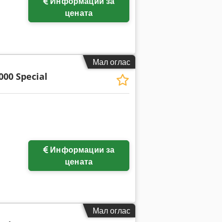
Информации за
цената
Мал оглас
000 Special
Информации за
ки
цената
Мал оглас