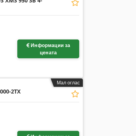
S XMS 950 SB 4-
Информации за
цената
Мал оглас
000-2TX