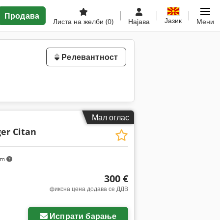
Продава
Јазик
Листа на желби
(0)
Најава
Мени
Релевантност
Мал оглас
er Citan
km
300 €
фиксна цена додава се ДДВ
Испрати барање