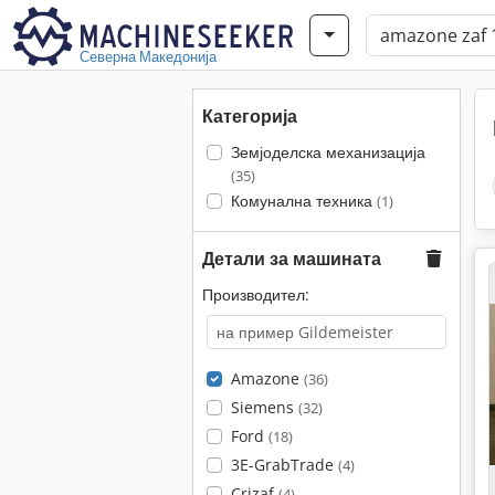
Северна Македонија
Категорија
Земјоделска механизација
(35)
Комунална техника
(1)
Детали за машината
Производител:
Amazone
(36)
Siemens
(32)
Ford
(18)
3E-GrabTrade
(4)
Crizaf
(4)