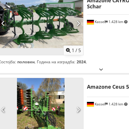
Amazone
CAYRO
Schar
Kassel
1.428 km
1
/
5
Состојба:
половен
, Година на изградба:
2024
,
Amazone
Ceus 5
Kassel
1.428 km