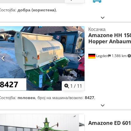
Состојба:
добра (користена)
,
Косачка
Amazone
HH 15
Hopper Anbaum
Legden
1.586 km
1
/
11
Состојба:
половен
, број на машина/возило:
8427
,
Amazone
ED 601