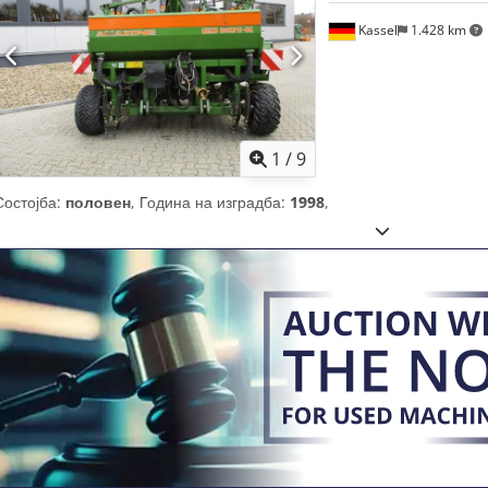
Kassel
1.428 km
1
/
9
Состојба:
половен
, Година на изградба:
1998
,