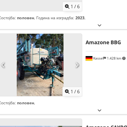
1
/
6
Состојба:
половен
, Година на изградба:
2023
,
Amazone
BBG
Kassel
1.428 km
1
/
6
Состојба:
половен
,