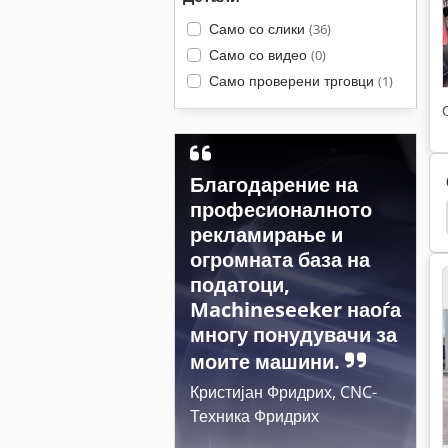
Само со слики
(36)
Само со видео
(0)
Само проверени трговци
(1)
Благодарение на
професионалното
 Uf 901
Amazone Uf 1501
Amazone Uf 1201
рекламирање и
огромната база на
податоци,
Machineseeker наоѓа
многу понудувачи за
моите машини.
Кристијан Фридрих, CNC-
Техника Фридрих