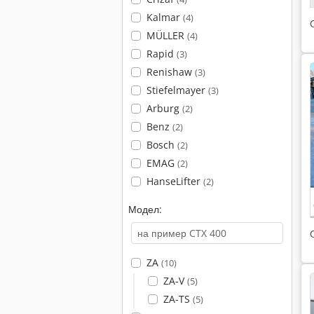
Kalmar
(4)
MÜLLER
(4)
Rapid
(3)
Renishaw
(3)
Stiefelmayer
(3)
Arburg
(2)
Benz
(2)
Bosch
(2)
EMAG
(2)
HanseLifter
(2)
Модел:
ZA
(10)
ZA-V
(5)
ZA-TS
(5)