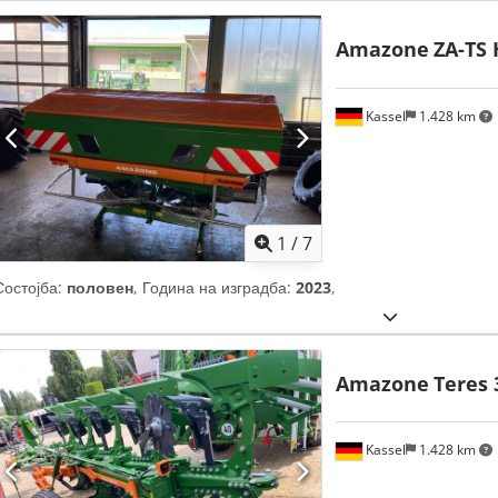
Amazone
ZA-TS 
Kassel
1.428 km
1
/
7
Состојба:
половен
, Година на изградба:
2023
,
Amazone
Teres 
Kassel
1.428 km