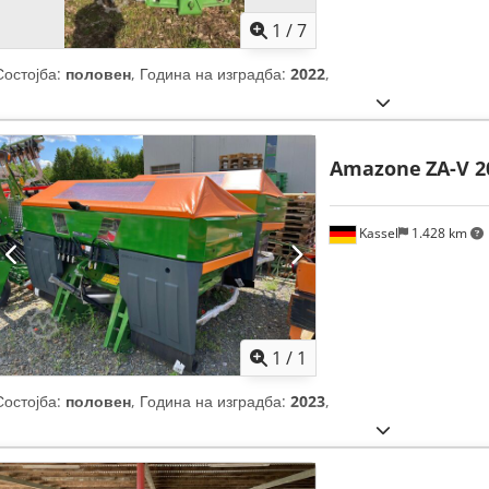
1
/
7
Состојба:
половен
, Година на изградба:
2022
,
Amazone
ZA-V 2
Kassel
1.428 km
Побарајте повеќе
сли
1
/
1
Состојба:
половен
, Година на изградба:
2023
,