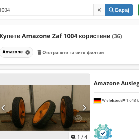
Барај
Купете Amazone Zaf 1004 користени
(36)
Amazone
Отстранете ги сите филтри
Amazone
Ausleg
Wiefelstede
1.648 
1
/
4