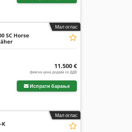
Мал оглас
00 SC Horse
äher
11.500 €
фиксна цена додава се ДДВ
Испрати барање
Мал оглас
-K