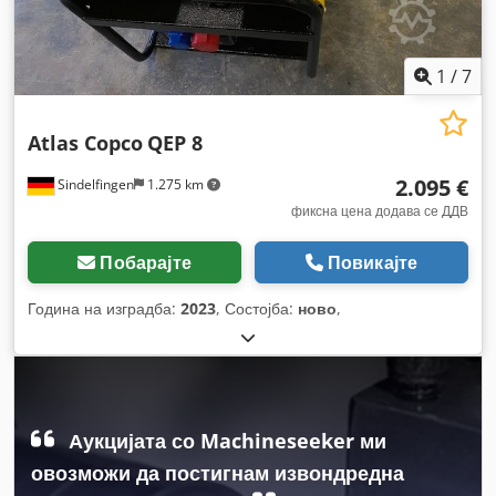
1
/
7
Atlas Copco
QEP 8
2.095 €
Sindelfingen
1.275 km
фиксна цена додава се ДДВ
Побарајте
Повикајте
Година на изградба:
2023
, Состојба:
ново
,
Аукцијата со Machineseeker ми
овозможи да постигнам извондредна