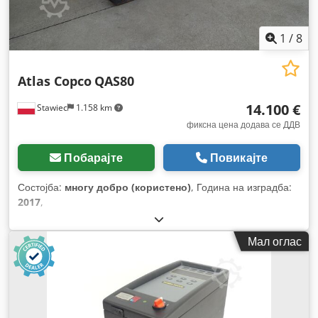
1
/
8
Atlas Copco
QAS80
14.100 €
Stawiec
1.158 km
фиксна цена додава се ДДВ
Побарајте
Повикајте
Состојба:
многу добро (користено)
, Година на изградба:
2017
,
Мал оглас