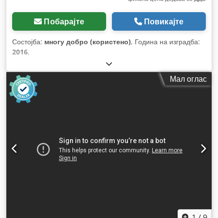
Побарајте
Повикајте
Состојба:
многу добро (користено)
, Година на изградба:
2016
,
Мал оглас
1
/
9