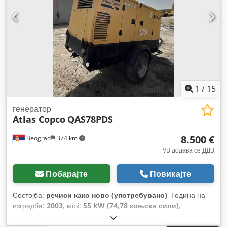
1
/
15
генератор
Atlas Copco
QAS78PDS
8.500 €
Beograd
374 km
VB додава се ДДВ
Побарајте
Повикајте
Состојба:
речиси како ново (употребувано)
, Година на
изградба:
2003
, моќ:
55 kW (74,78 коњски сили)
,
номинална моќност:
55 kW (74,78 коњски сили)
, одлична
состојба Codpfx Asy Rqmioc Hjrf