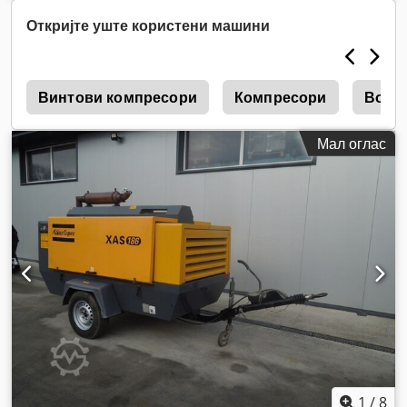
Откријте уште користени машини
G
Винтови компресори
Компресори
Возд
Мал оглас
1
/
8