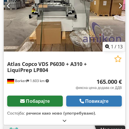
1
/
13
Atlas Copco
VDS P6030 + A310 +
LiquiPrep LP804
165.000 €
Borken
1.603 km
фиксна цена додава се ДДВ
Побарајте
Повикајте
Состојба:
речиси како ново (употребувано)
,