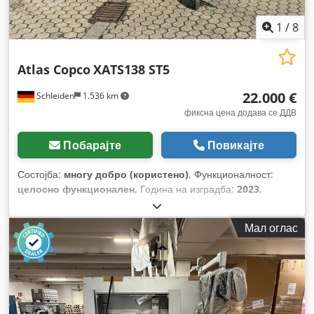
1
/
8
Atlas Copco
XATS138 ST5
22.000 €
Schleiden
1.536 km
фиксна цена додава се ДДВ
Побарајте
Повикајте
Состојба:
многу добро (користено)
, Функционалност:
целосно функционален
, Година на изградба:
2023
,
работни часови:
292 h
,
Мал оглас