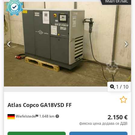
Мал оглас
1
/
10
Atlas Copco
GA18VSD FF
2.150 €
Wiefelstede
1.648 km
фиксна цена додава се ДДВ