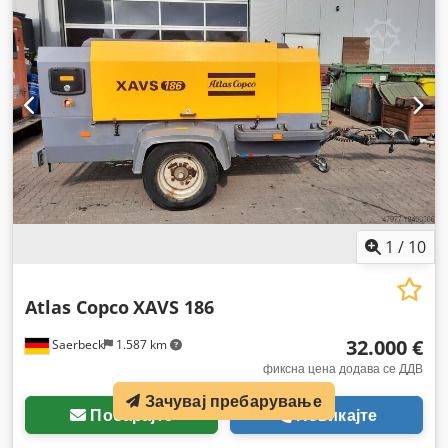
1
/
10
Atlas Copco
XAVS 186
32.000 €
Saerbeck
1.587 km
фиксна цена додава се ДДВ
Зачувај пребарување
Побарајте
Повикајте