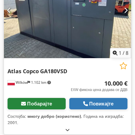
1
/
8
Atlas Copco
GA180VSD
10.000 €
Wilków
1.102 km
EXW фиксна цена додава се ДДВ
Побарајте
Повикајте
Состојба:
многу добро (користено)
, Година на изградба:
2001
,