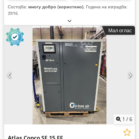
Состојба:
многу добро (користено)
, Година на изградба:
2016
,
Мал оглас
1
/
6
Atlas Copco
SF 15 FF