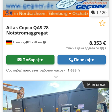
1
/
20
Atlas Copco
QAS 78
Notstromaggregat
8.353 €
Eilenburg
1.298 km
фиксна цена додава се ДДВ
Побарајте
Повикајте
Состојба:
половен
, работни часови:
1.655 h
,
Мал оглас