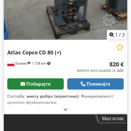
1
/
3
Atlas Copco
CD 80 (+)
820 €
Stawiec
1.158 km
фиксна цена додава се ДДВ
Побарајте
Повикајте
Состојба:
многу добро (користено)
, Функционалност:
целосно функционален
,
Мал оглас