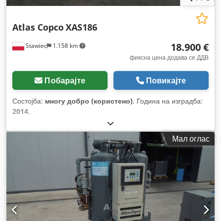
Atlas Copco
XAS186
18.900 €
Stawiec
1.158 km
фиксна цена додава се ДДВ
Побарајте
Повикајте
Состојба:
многу добро (користено)
, Година на изградба:
2014
,
Мал оглас