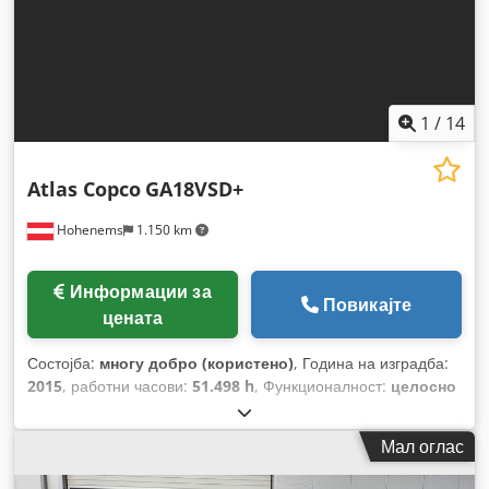
1
/
14
Atlas Copco
GA18VSD+
Hohenems
1.150 km
Информации за
Повикајте
цената
Состојба:
многу добро (користено)
, Година на изградба:
2015
, работни часови:
51.498 h
, Функционалност:
целосно
функционален
,
Мал оглас