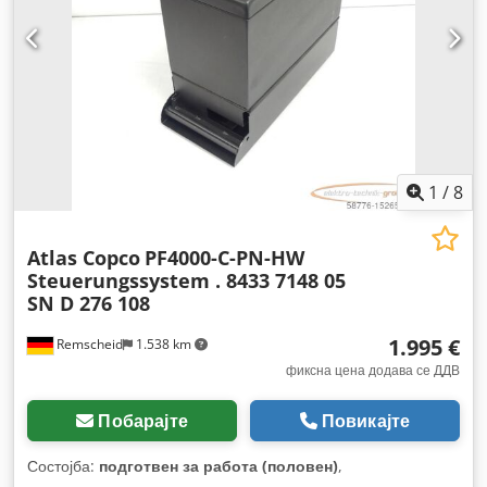
1
/
8
Atlas Copco
PF4000-C-PN-HW
Steuerungssystem . 8433 7148 05
SN D 276 108
1.995 €
Remscheid
1.538 km
фиксна цена додава се ДДВ
Побарајте
Повикајте
Состојба:
подготвен за работа (половен)
,