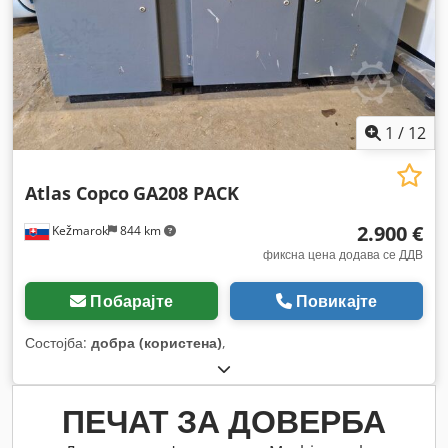
1
/
12
Atlas Copco
GA208 PACK
2.900 €
Kežmarok
844 km
фиксна цена додава се ДДВ
Побарајте
Повикајте
Состојба:
добра (користена)
,
ПЕЧАТ ЗА ДОВЕРБА