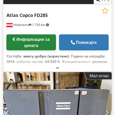
Atlas Copco
FD285
Hohenems
1.150 km
Информации за
Повикајте
цената
Состојба:
многу добро (користено)
, Година на изградба:
2016
, работни часови:
64.020 h
, Функционалност:
целосно
функционален
,
Мал оглас