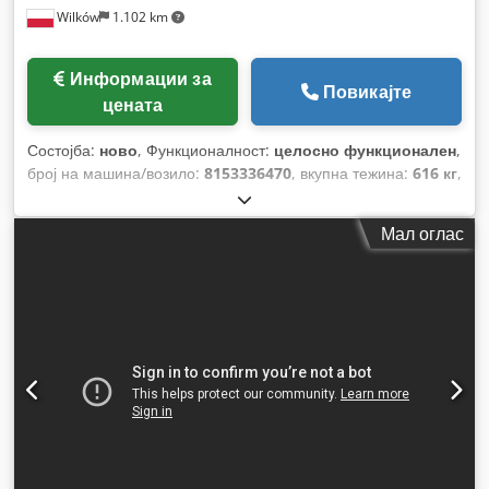
Wilków
1.102 km
Информации за
Повикајте
цената
Состојба:
ново
, Функционалност:
целосно функционален
,
број на машина/возило:
8153336470
, вкупна тежина:
616 кг
,
волуменски проток:
399 m³/ч
, притисок (мин.):
4 греда
,
притисок (макс.):
13 греда
, ниво на бучава:
67 dB
, тип на
Мал оглас
ладење:
воздух
, Опрема:
Достапна табличка со
податоци, документација / прирачник, фрижидер за
сушење
,