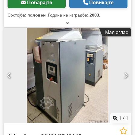
Побарајте
Повикајте
Состојба:
половен
, Година на изградба:
2003
,
Мал оглас
1
/
1