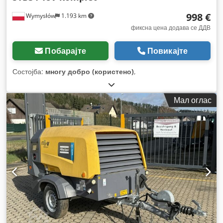
998 €
Wymysłów
1.193 km
фиксна цена додава се ДДВ
Побарајте
Повикајте
Состојба:
многу добро (користено)
,
Мал оглас