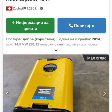
Zuchwil
1.286 km
Информации за
Повикајте
цената
Состојба:
добра (користена)
, Година на изградба:
2014
,
моќ:
14,8 kW (20,12 коњски сили)
, волуменски проток:
1,63 m³/ч
, притисок (макс.):
7,75 греда
,
Мал оглас