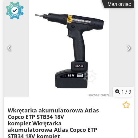
Мал оглас
1
/
9
Wkrętarka akumulatorowa Atlas
Copco ETP STB34 18V
komplet
Wkrętarka
akumulatorowa Atlas Copco ETP
STB34 18V komplet