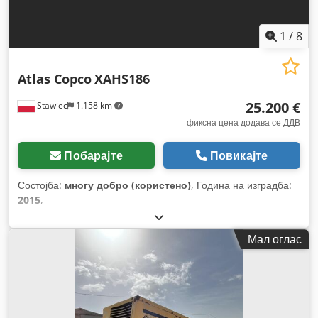
1
/
8
Atlas Copco
XAHS186
25.200 €
Stawiec
1.158 km
фиксна цена додава се ДДВ
Побарајте
Повикајте
Состојба:
многу добро (користено)
, Година на изградба:
2015
,
Мал оглас