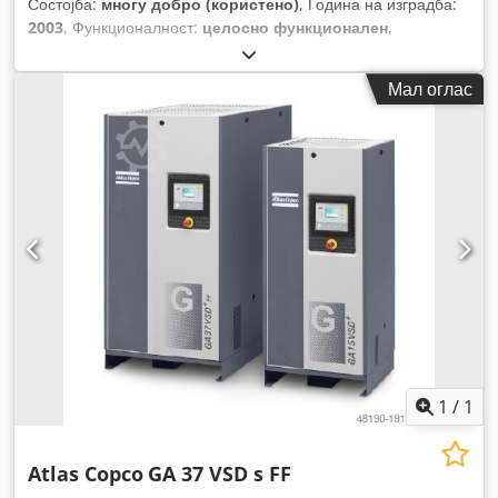
Состојба:
многу добро (користено)
, Година на изградба:
2003
, Функционалност:
целосно функционален
,
Мал оглас
1
/
1
Atlas Copco
GA 37 VSD s FF