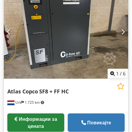
1
/
6
Atlas Copco
SF8 + FF HC
Urk
1.725 km
Информации за
Повикајте
цената