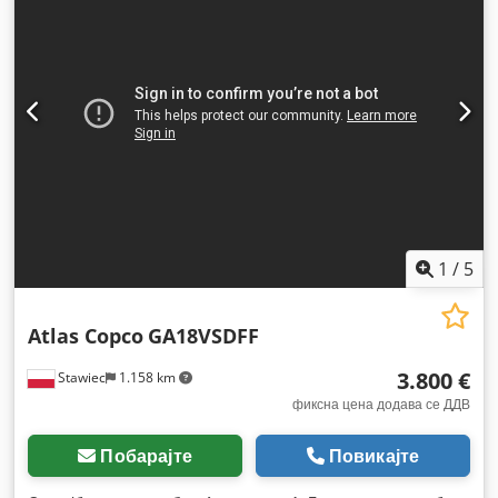
1
/
5
Atlas Copco
GA18VSDFF
3.800 €
Stawiec
1.158 km
фиксна цена додава се ДДВ
Побарајте
Повикајте