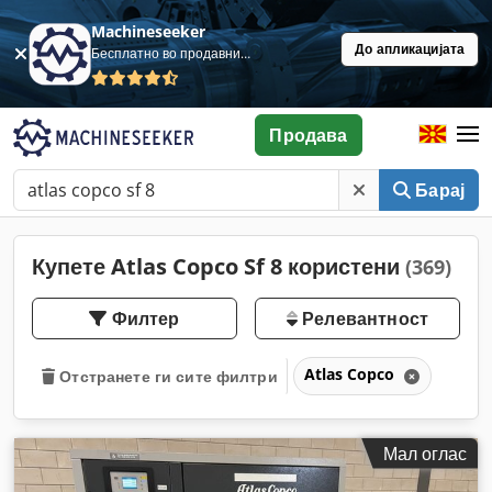
Machineseeker
До апликацијата
Бесплатно во продавница
Продава
Барај
Купете Atlas Copco Sf 8 користени
(369)
Филтер
Релевантност
Atlas Copco
Отстранете ги сите филтри
Мал оглас