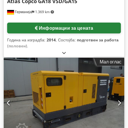
Atlas Copco
GA18 VSD/GA15
Германија
1.369 km
Информации за цената
Година на изградба:
2014
, Состојба:
подготвен за работа
(половен)
,
Мал оглас