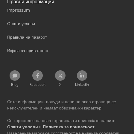
Правни информации
Impressum
Општи услови
Правила на пазарот
Изјава за приватност
Blog
Facebook
X
LinkedIn
Сите информации, понуди и цени на оваа страница се
неисклучителни и немаат обврзувачки карактер!
Со користење на оваа страница, ги прифаќате нашите
Општи услови
и
Политика за приватност
.
Наведените марки се сопственост на нивните соодветни