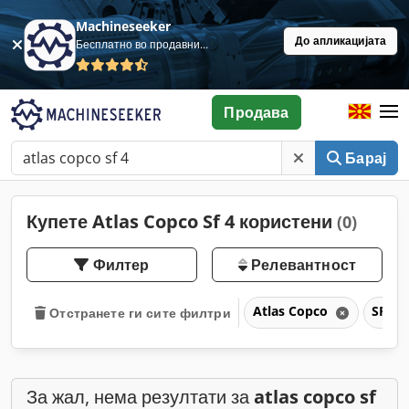
Machineseeker
До апликацијата
Бесплатно во продавница
Продава
Барај
Купете Atlas Copco Sf 4 користени
(0)
Филтер
Релевантност
Atlas Copco
SF 4
Отстранете ги сите филтри
За жал, нема резултати за
atlas copco sf