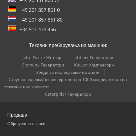
+44 20 331 800 72
+49 201 857 861 0
+49 201 857 861 80
+34 911 433 456
Тековни пребарувања на машини:
John Deere Жетвар
Liebherr Генератори
Siemens Генератори
Kaeser Компресори
Уреди за поставување на алати
Струг со водечки/влечен вретено од 1000 мм дијаметар на
стругање над креветот
Caterpillar Генератори
Продава
Објавување огласи