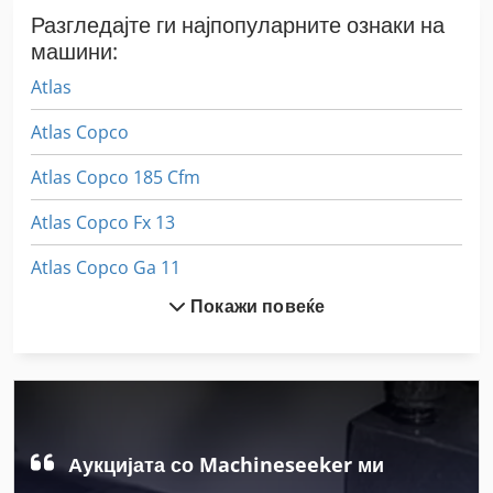
Разгледајте ги најпопуларните ознаки на
машини:
Atlas
Atlas Copco
Atlas Copco 185 Cfm
Atlas Copco Fx 13
Atlas Copco Ga 11
Покажи повеќе
Atlas Copco Ga 11 Vsd
Atlas Copco Ga 110
Atlas Copco Ga 132
Atlas Copco Ga 15
Аукцијата со Machineseeker ми
Atlas Copco Ga 160