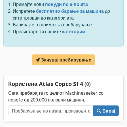
Примајте нови
понуди по е-пошта
Испратете
бесплатно барање за машина
до
сите трговци во категоријата
Варирајте го поимот за пребарување
Прелистајте ги нашите
категории
Зачувај пребарување
Користена Atlas Copco Sf 4
(0)
Сега пребарајте го целиот Machineseeker со
повеќе од 200.000 половни машини.
Барај