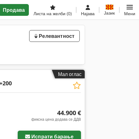
Продава
Јазик
Листа на желби
(0)
Најава
Мени
Релевантност
Мал оглас
+200
44.900 €
фиксна цена додава се ДДВ
Испрати барање