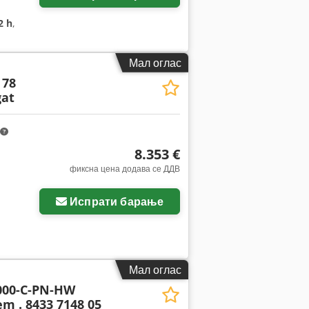
2 h
,
Мал оглас
 78
at
8.353 €
фиксна цена додава се ДДВ
Испрати барање
Мал оглас
000-C-PN-HW
m . 8433 7148 05