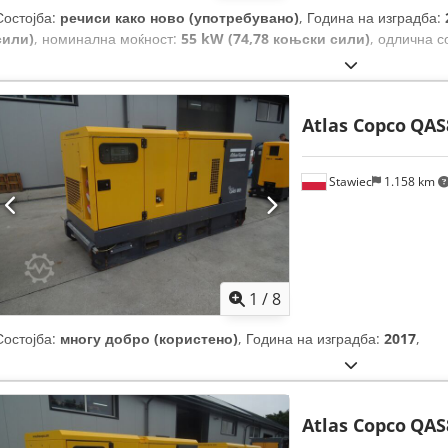
Состојба:
речиси како ново (употребувано)
, Година на изградба:
сили)
, номинална моќност:
55 kW (74,78 коњски сили)
, одлична с
Atlas Copco
QAS
Stawiec
1.158 km
1
/
8
Состојба:
многу добро (користено)
, Година на изградба:
2017
,
Atlas Copco
QAS