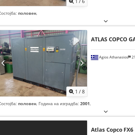
1
/
6
Состојба:
половен
,
ATLAS COPCO G
Agios Athanasios
2
1
/
8
Состојба:
половен
, Година на изградба:
2001
,
Atlas Copco
FX6