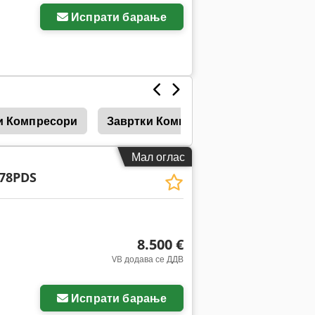
Испрати барање
и Компресори
Завртки Компресори
Ладилни 
Мал оглас
78PDS
8.500 €
VB додава се ДДВ
Испрати барање