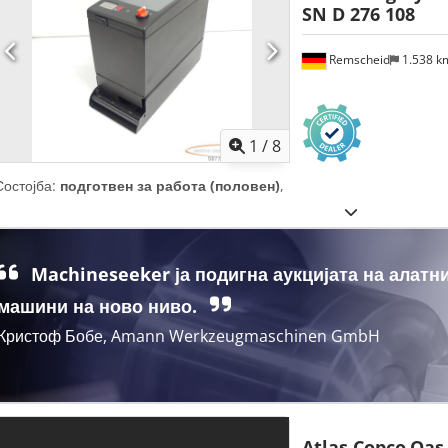
SN D 276 108
Remscheid
1.538 
1
/
8
Состојба:
подготвен за работа (половен)
,
Machineseeker ја подигна аукцијата на алатн
машини на ново ниво.
Кристоф Бобе, Amann Werkzeugmaschinen GmbH
Atlas Copco
Qas