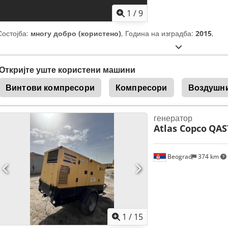
1
/
9
Состојба:
многу добро (користено)
, Година на изградба:
2015
,
Откријте уште користени машини
Винтови компресори
Компресори
Воздушн
генератор
Atlas Copco
QAS
Beograd
374 km
1
/
15