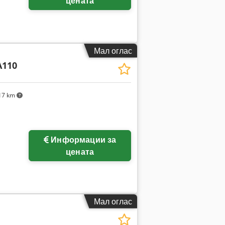
цената
Мал оглас
A110
17 km
Информации за
цената
Мал оглас