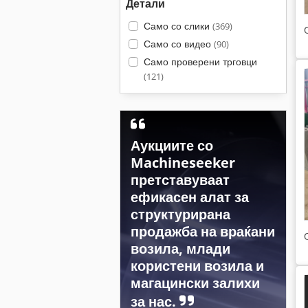
Детали
Само со слики
(369)
Само со видео
(90)
Само проверени трговци
(121)
Аукциите со
Machineseeker
претставуваат
ефикасен алат за
структурирана
продажба на враќани
возила, млади
користени возила и
магацински залихи
за нас.