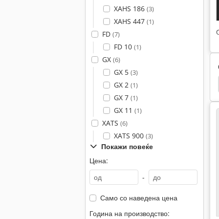
XAHS 186
(3)
XAHS 447
(1)
FD
(7)
FD 10
(1)
GX
(6)
GX 5
(3)
Cummins
Zay 7045 Fg
Cat
Cat 938 G
GX 2
(1)
GX 7
(1)
GX 11
(1)
XATS
(6)
XATS 900
(3)
Покажи повеќе
Цена:
-
Само со наведена цена
Година на производство: