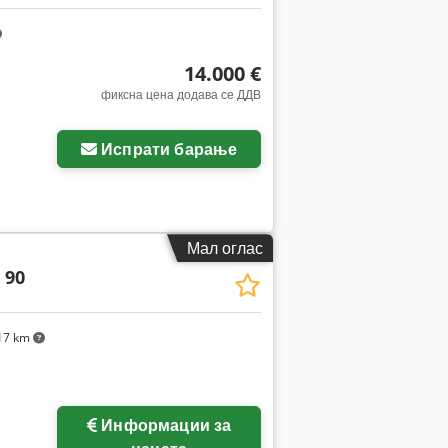
14.000 €
фиксна цена додава се ДДВ
Испрати барање
Мал оглас
 90
17 km
Информации за