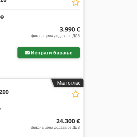
m
3.990 €
фиксна цена додава се ДДВ
Испрати барање
Мал оглас
200
24.300 €
фиксна цена додава се ДДВ