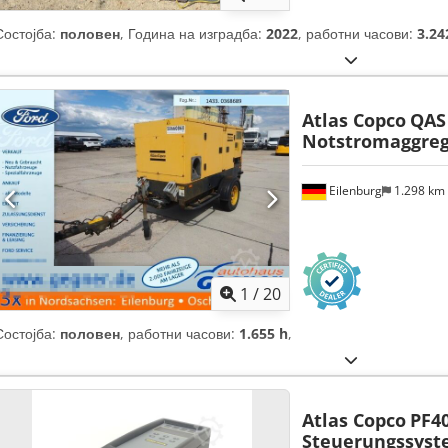
Состојба:
половен
, Година на изградба:
2022
, работни часови:
3.24
Atlas Copco
QAS
Notstromaggreg
Eilenburg
1.298 km
1
/
20
Состојба:
половен
, работни часови:
1.655 h
,
Atlas Copco
PF4
Steuerungssyste