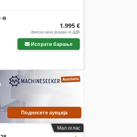
km
1.995 €
фиксна цена додава се ДДВ
Испрати барање
и
Поднесете аукција
Мал оглас
 28