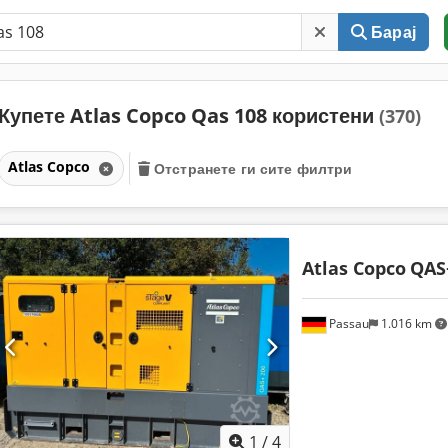
Барај
Купете Atlas Copco Qas 108 користени
(370)
Atlas Copco
Отстранете ги сите филтри
Atlas Copco
QAS
Passau
1.016 km
1
/
4