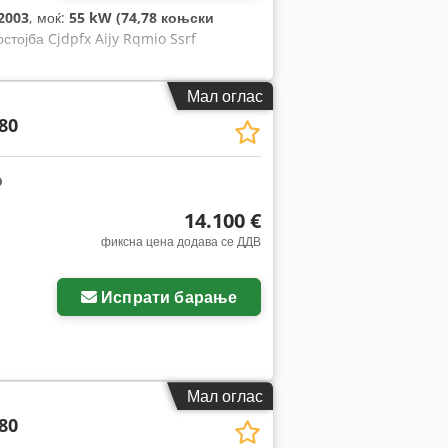
2003
, моќ:
55 kW (74,78 коњски
остојба Cjdpfx Aijy Rqmio Ssrf
Мал оглас
80
14.100 €
фиксна цена додава се ДДВ
Испрати барање
Мал оглас
80