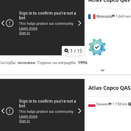
Франција
1.643 k
1
/
15
Состојба:
половен
, Година на изградба:
1994
,
Atlas Copco
QAS
Stawiec
1.158 km