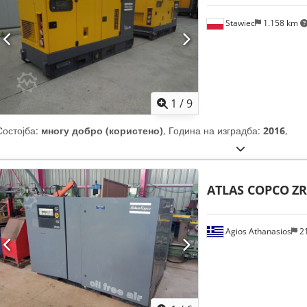
Stawiec
1.158 km
1
/
9
Состојба:
многу добро (користено)
, Година на изградба:
2016
,
ATLAS COPCO
ZR
Agios Athanasios
2