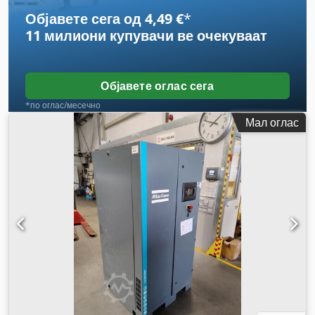
Објавете сега од 4,49 €
*
11 милиони купувачи
ве очекуваат
Објавете оглас сега
*по оглас/месечно
Мал оглас