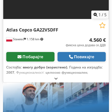
1
/
5
Atlas Copco
GA22VSDFF
4.560 €
Stawiec
1.158 km
фиксна цена додава се ДДВ
Побарајте
Повикајте
Состојба:
многу добро (користено)
, Година на изградба:
2007
, Функционалност:
целосно функционален
,