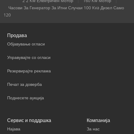
2 2 Kw Електричен Мотор
160 Kw Мотор
Часови За Генератор За Итни Случаи 100 Kva Дизел Само
120
Продава
Објавување огласи
Управувајте со огласи
Резервирајте реклама
Печат за доверба
Поднесете аукција
Сервис и поддршка
Компанија
Најава
За нас