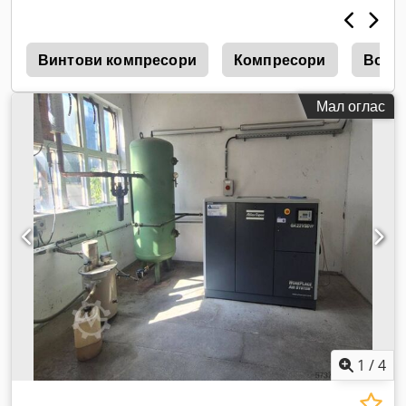
и
Винтови компресори
Компресори
Возд
Мал оглас
1
/
4