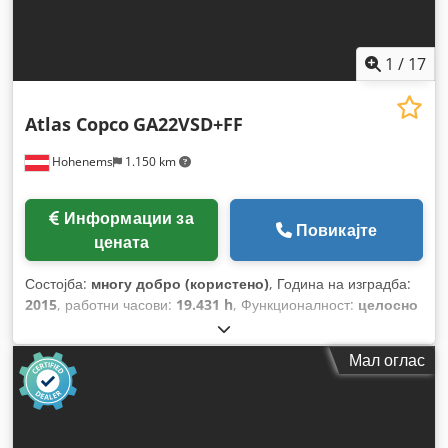
1
/
17
Atlas Copco
GA22VSD+FF
Hohenems
1.150 km
Информации за
Повикајте
цената
Состојба:
многу добро (користено)
, Година на изградба:
2015
, работни часови:
19.431 h
, Функционалност:
целосно
функционален
,
Мал оглас