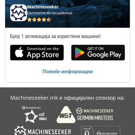
Atlas Copco Ga 26 Vsd
Machineseeker
Бесплатно во продавница
Atlas Copco Ga 30
Atlas Copco Ga 308
Број 1 апликација за користени машини!
Atlas Copco Ga 408
Atlas Copco Ga 5
Atlas Copco Ga 508
Повеќе информации
Atlas Copco Ga 7
Atlas Copco Ga 708
Machineseeker.mk е официјален спонзор на:
Atlas Copco Ga 808
Atlas Copco Ga 90