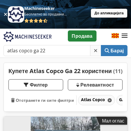
Machineseeker
До апликацијата
Бесплатно во продавница
Продава
Барај
Купете Atlas Copco Ga 22 користени
(11)
Филтер
Релевантност
Atlas Copco
GA 2
Отстранете ги сите филтри
Мал оглас