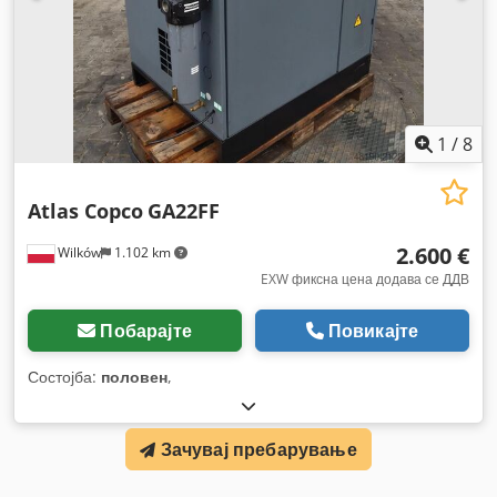
1
/
8
Atlas Copco
GA22FF
2.600 €
Wilków
1.102 km
EXW фиксна цена додава се ДДВ
Побарајте
Повикајте
Состојба:
половен
,
Зачувај пребарување