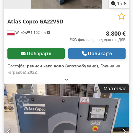
1
/
6
Atlas Copco
GA22VSD
8.800 €
Wilków
1.102 km
EXW фиксна цена додава се ДДВ
Побарајте
Повикајте
Состојба:
речиси како ново (употребувано)
, Година на
изградба:
2022
,
Мал оглас