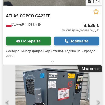
1
/
4
ATLAS COPCO
GA22FF
3.636 €
Stawiec
1.158 km
фиксна цена додава се ДДВ
Побарајте
Повикајте
Состојба:
многу добро (користено)
, Година на изградба:
2010
,
Мал оглас