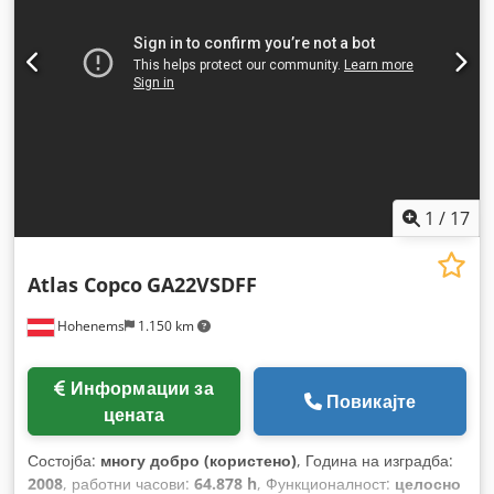
1
/
17
Atlas Copco
GA22VSDFF
Hohenems
1.150 km
Информации за
Повикајте
цената
Состојба:
многу добро (користено)
, Година на изградба:
2008
, работни часови:
64.878 h
, Функционалност:
целосно