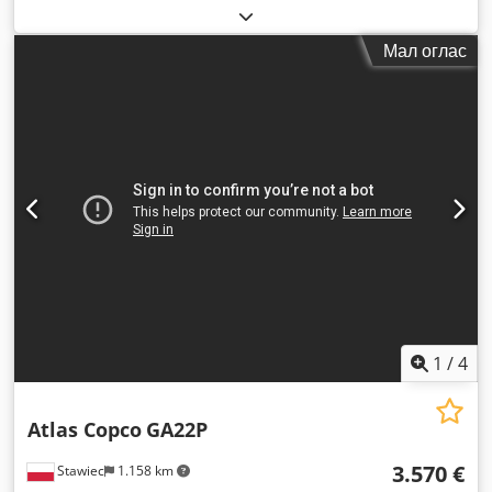
функционален
,
Мал оглас
1
/
4
Atlas Copco
GA22P
3.570 €
Stawiec
1.158 km