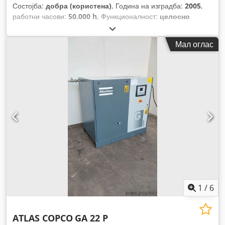
Состојба:
добра (користена)
, Година на изградба:
2005
,
работни часови:
50.000 h
, Функционалност:
целосно
функционален
, вкупна тежина:
850 кг
, Опрема:
фрижидер за сушење
,
Мал оглас
1
/
6
ATLAS COPCO
GA 22 P