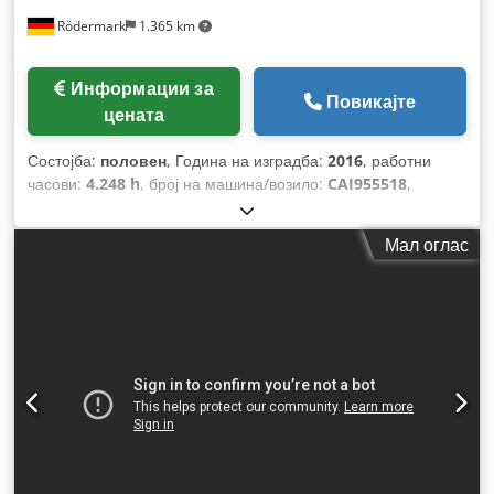
Rödermark
1.365 km
Информации за
Повикајте
цената
Состојба:
половен
, Година на изградба:
2016
, работни
часови:
4.248 h
, број на машина/возило:
CAI955518
,
Мал оглас