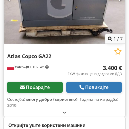
1
/
7
Atlas Copco
GA22
3.400 €
Wilków
1.102 km
EXW фиксна цена додава се ДДВ
Побарајте
Повикајте
Состојба:
многу добро (користено)
, Година на изградба:
2010
,
Откријте уште користени машини