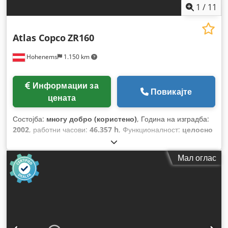
1
/
11
Atlas Copco
ZR160
Hohenems
1.150 km
Информации за
Повикајте
цената
Состојба:
многу добро (користено)
, Година на изградба:
2002
, работни часови:
46.357 h
, Функционалност:
целосно
функционален
,
Мал оглас