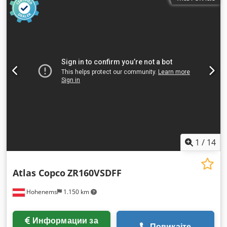
1
/
14
Atlas Copco
ZR160VSDFF
Hohenems
1.150 km
Информации за
Повикајте