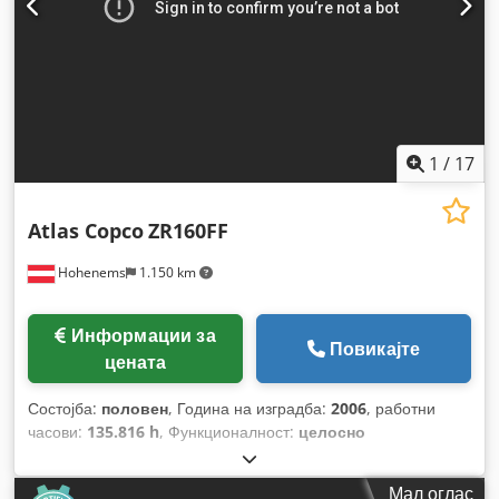
1
/
17
Atlas Copco
ZR160FF
Hohenems
1.150 km
Информации за
Повикајте
цената
Состојба:
половен
, Година на изградба:
2006
, работни
часови:
135.816 h
, Функционалност:
целосно
функционален
,
Мал оглас