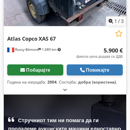
1
/
3
Atlas Copco
XAS 67
5.900 €
Russy-Bémont
1.689 km
фиксна цена додава се ДДВ
Побарајте
Повикајте
Година на изградба:
2004
, Состојба:
добра (користена)
,
Стручниот тим ни помага да ги
продадеме аукциските машини едноставно