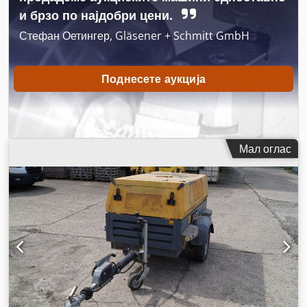
и брзо по најдобри цени.
Стефан Оетингер, Gläsener + Schmitt GmbH
Поднесете аукција
Мал оглас