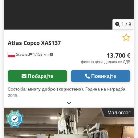
1
/
8
Atlas Copco
XAS137
13.700 €
Stawiec
1.158 km
фиксна цена додава се ДДВ
Побарајте
Повикајте
Состојба:
многу добро (користено)
, Година на изградба:
2015
,
Мал оглас