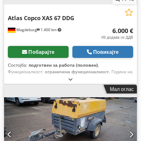
Atlas Copco
XAS 67 DDG
6.000 €
Magdeburg
1.400 km
VB додава се ДДВ
Побарајте
Повикајте
Состојба:
подготвен за работа (половен)
,
Функционалност:
ограничена функционалност
, Година на
изградба:
2011
, работни часови:
1.192 h
, Опрема:
филтер
за сажење
,
Мал оглас