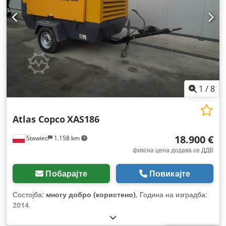
1
/
8
Atlas Copco
XAS186
18.900 €
Stawiec
1.158 km
фиксна цена додава се ДДВ
Побарајте
Повикајте
Состојба:
многу добро (користено)
, Година на изградба:
2014
,