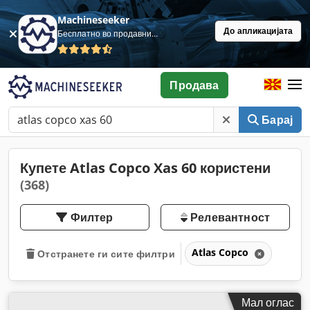
Machineseeker
До апликацијата
Бесплатно во продавница
Продава
Барај
Купете Atlas Copco Xas 60 користени
(368)
Филтер
Релевантност
Atlas Copco
Отстранете ги сите филтри
Мал оглас