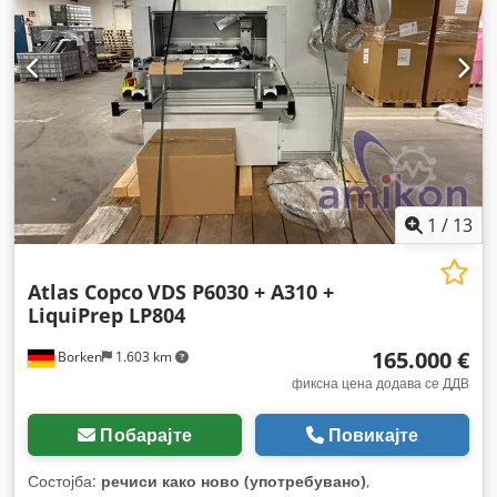
1
/
13
Atlas Copco
VDS P6030 + A310 +
LiquiPrep LP804
165.000 €
Borken
1.603 km
фиксна цена додава се ДДВ
Побарајте
Повикајте
Состојба:
речиси како ново (употребувано)
,