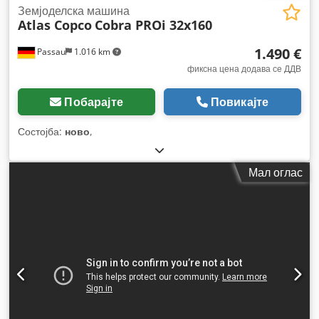
Земјоделска машина
Atlas Copco
Cobra PROi 32x160
1.490 €
Passau
1.016 km
фиксна цена додава се ДДВ
Побарајте
Повикајте
Состојба:
ново
,
Мал оглас