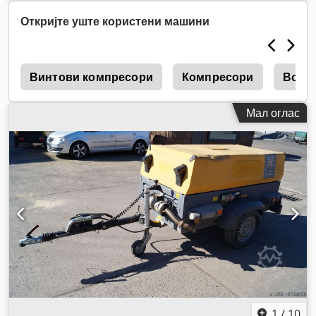
Откријте уште користени машини
5
Винтови компресори
Компресори
Возд
Мал оглас
1
/
10