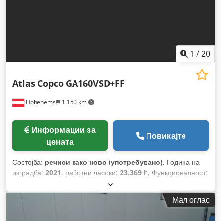
1
/
20
Atlas Copco
GA160VSD+FF
Hohenems
1.150 km
Информации за
Повикајте
цената
Состојба:
речиси како ново (употребувано)
, Година на
изградба:
2021
, работни часови:
23.369 h
, Функционалност:
целосно функционален
,
Мал оглас