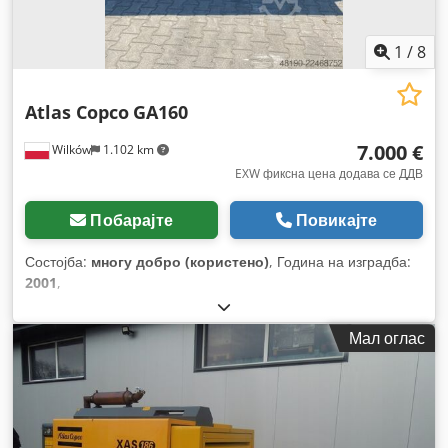
1
/
8
Atlas Copco
GA160
7.000 €
Wilków
1.102 km
EXW фиксна цена додава се ДДВ
Побарајте
Повикајте
Состојба:
многу добро (користено)
, Година на изградба:
2001
,
Мал оглас