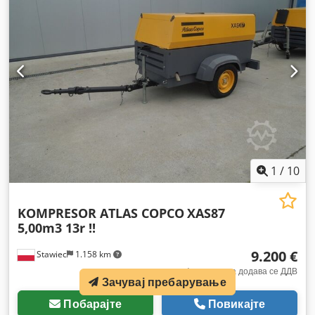
1
/
10
KOMPRESOR ATLAS COPCO
XAS87
5,00m3 13r !!
9.200 €
Stawiec
1.158 km
фиксна цена додава се ДДВ
Зачувај пребарување
Побарајте
Повикајте