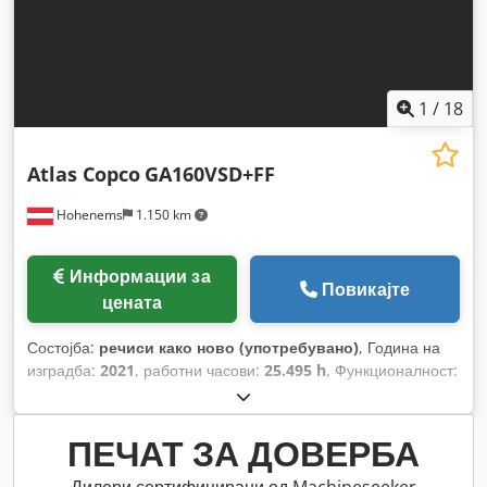
1
/
18
Atlas Copco
GA160VSD+FF
Hohenems
1.150 km
Информации за
Повикајте
цената
Состојба:
речиси како ново (употребувано)
, Година на
изградба:
2021
, работни часови:
25.495 h
, Функционалност:
целосно функционален
,
ПЕЧАТ ЗА ДОВЕРБА
Дилери сертифицирани од Machineseeker