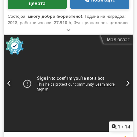
цената
Состојба:
многу добро (користено)
, Година на изградба:
2018
, работни часови:
27.910 h
, Функционалност:
целосно
функционален
,
Мал оглас
1
/
14