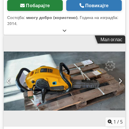
Побарајте
Повикајте
Состојба:
многу добро (користено)
, Година на изградба:
2014
,
Мал оглас
1
/
5