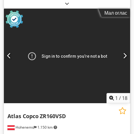
Мал оглас
1
/
18
Atlas Copco
ZR160VSD
Hohenems
1.150 km