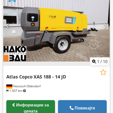
1
/
10
Atlas Copco
XAS 188 - 14 JD
Hessisch Oldendorf
1.507 km
Информации за
Повикајте
цената