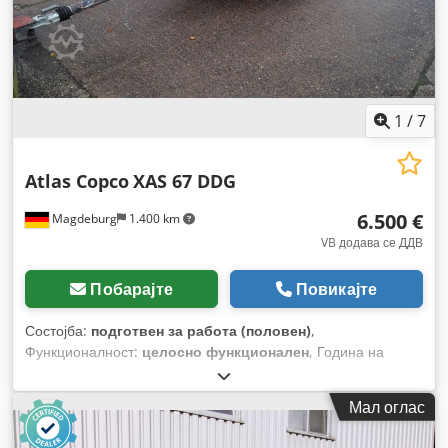
1
/
7
Atlas Copco
XAS 67 DDG
6.500 €
Magdeburg
1.400 km
VB додава се ДДВ
Побарајте
Повикајте
Состојба:
подготвен за работа (половен)
,
Функционалност:
целосно функционален
, Година на
изградба:
2012
, работни часови:
1.680 h
,
Мал оглас