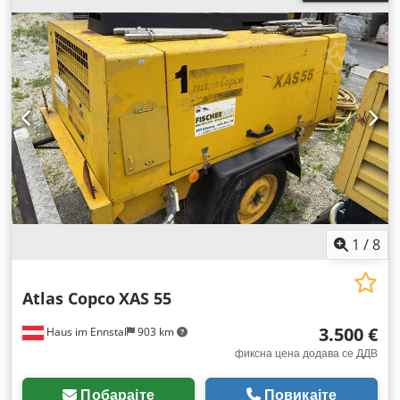
1
/
8
Atlas Copco
XAS 55
3.500 €
Haus im Ennstal
903 km
фиксна цена додава се ДДВ
Побарајте
Повикајте