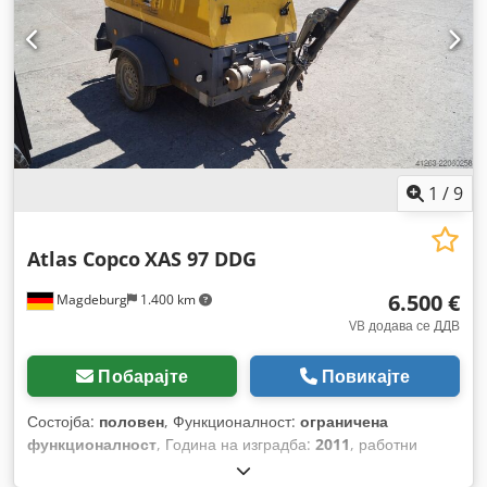
1
/
9
Atlas Copco
XAS 97 DDG
6.500 €
Magdeburg
1.400 km
VB додава се ДДВ
Побарајте
Повикајте
Состојба:
половен
, Функционалност:
ограничена
функционалност
, Година на изградба:
2011
, работни
часови:
1.637 h
,