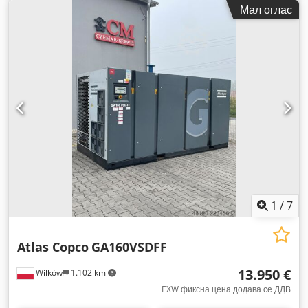
Мал оглас
1
/
7
Atlas Copco
GA160VSDFF
13.950 €
Wilków
1.102 km
EXW фиксна цена додава се ДДВ