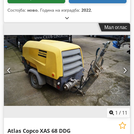
Состојба:
ново
, Година на изградба:
2022
,
Мал оглас
1
/
11
Atlas Copco
XAS 68 DDG