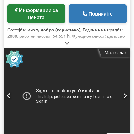
Информации за
Повикајте
цената
Состојба:
многу добро (користено)
, Година на изградба:
2008
, работни часови:
54.551 h
, Функционалност:
целосно
функционален
,
Мал оглас