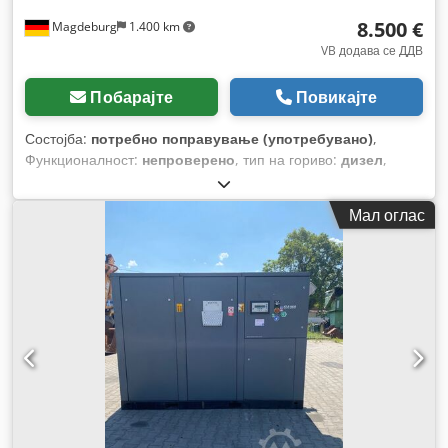
8.500 €
Magdeburg
1.400 km
VB додава се ДДВ
Побарајте
Повикајте
Состојба:
потребно поправување (употребувано)
,
Функционалност:
непроверено
, тип на гориво:
дизел
,
Година на изградба:
2017
, работни часови:
1.154 h
,
Мал оглас