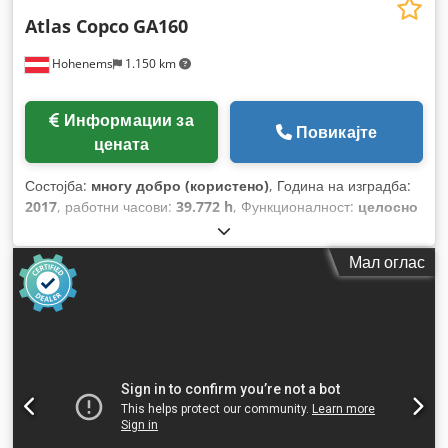
Atlas Copco
GA160
Hohenems
1.150 km
Информации за
Повикајте
цената
Состојба:
многу добро (користено)
, Година на изградба:
2017
, работни часови:
39.772 h
, Функционалност:
целосно
функционален
,
Мал оглас