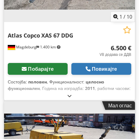
1
/
10
Atlas Copco
XAS 67 DDG
6.500 €
Magdeburg
1.400 km
VB додава се ДДВ
Побарајте
Повикајте
Состојба:
половен
, Функционалност:
целосно
функционален
, Година на изградба:
2011
, работни часови:
1.608 h
,
Мал оглас