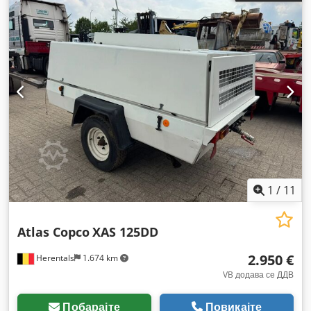
1
/
11
Atlas Copco
XAS 125DD
2.950 €
Herentals
1.674 km
VB додава се ДДВ
Побарајте
Повикајте