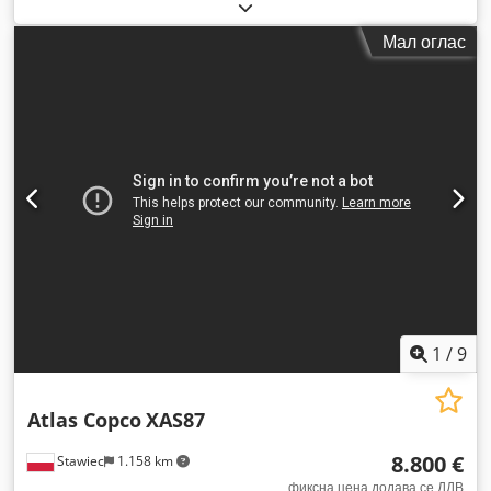
Мал оглас
1
/
9
Atlas Copco
XAS87
8.800 €
Stawiec
1.158 km
фиксна цена додава се ДДВ