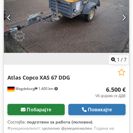
1
/
7
Atlas Copco
XAS 67 DDG
6.500 €
Magdeburg
1.400 km
VB додава се ДДВ
Побарајте
Повикајте
Состојба:
подготвен за работа (половен)
,
Функционалност:
целосно функционален
, Година на