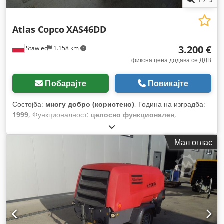
Atlas Copco
XAS46DD
3.200 €
Stawiec
1.158 km
фиксна цена додава се ДДВ
Побарајте
Повикајте
Состојба:
многу добро (користено)
, Година на изградба:
1999
, Функционалност:
целосно функционален
,
Мал оглас