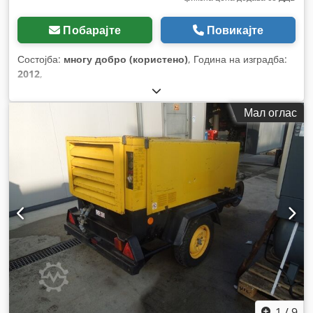
Побарајте
Повикајте
Состојба:
многу добро (користено)
, Година на изградба:
2012
,
Мал оглас
1
/
9