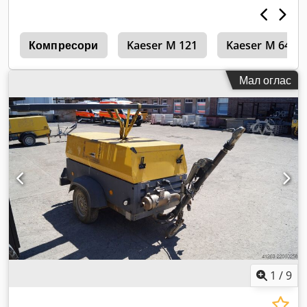
и
Компресори
Kaeser M 121
Kaeser M 64
Мал оглас
1
/
9