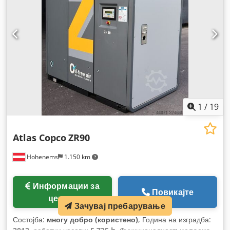
1
/
19
Atlas Copco
ZR90
Hohenems
1.150 km
Информации за
Повикајте
цената
Зачувај пребарување
Состојба:
многу добро (користено)
, Година на изградба: