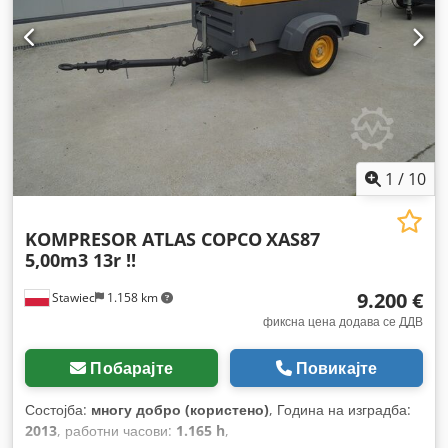
1
/
10
KOMPRESOR ATLAS COPCO
XAS87
5,00m3 13r !!
9.200 €
Stawiec
1.158 km
фиксна цена додава се ДДВ
Побарајте
Повикајте
Состојба:
многу добро (користено)
, Година на изградба:
2013
, работни часови:
1.165 h
,