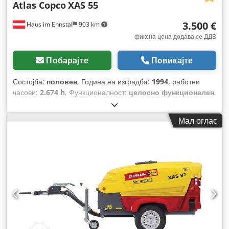
Atlas Copco
XAS 55
3.500 €
Haus im Ennstal
903 km
фиксна цена додава се ДДВ
Побарајте
Повикајте
Состојба:
половен
, Година на изградба:
1994
, работни
часови:
2.674 h
, Функционалност:
целосно функционален
,
Мал оглас