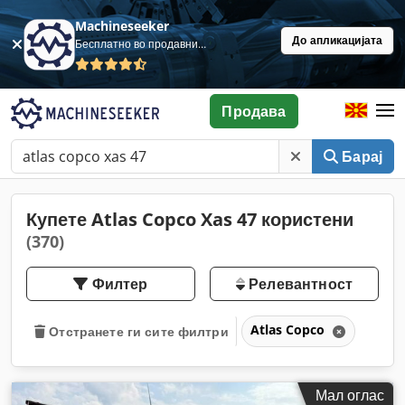
Machineseeker
До апликацијата
Бесплатно во продавница
Продава
Барај
Купете Atlas Copco Xas 47 користени
(370)
Филтер
Релевантност
Atlas Copco
Отстранете ги сите филтри
Мал оглас