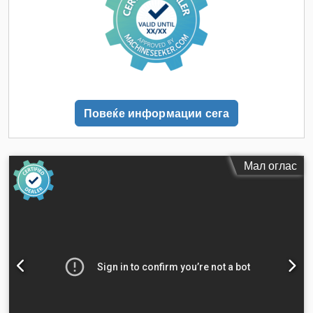
Повеќе информации сега
Мал оглас