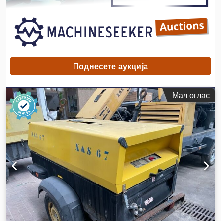
на бучава:
98 dB
, Година на изградба:
2016
, работни
часови:
1.190 h
, следен преглед (TÜV):
04/2025
, број на
машина/возило:
APP418299
, Опрема:
UVV безбедносна
проверка
,
Поднесете аукција
Мал оглас