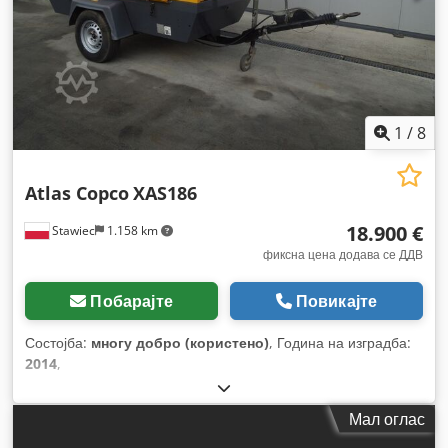
1
/
8
Atlas Copco
XAS186
18.900 €
Stawiec
1.158 km
фиксна цена додава се ДДВ
Побарајте
Повикајте
Состојба:
многу добро (користено)
, Година на изградба:
2014
,
Мал оглас