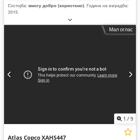
Состојба:
многу добро (користено)
, Година на изградба:
2015
,
Мал оглас
1
/
9
Atlas Copco
XAHS447