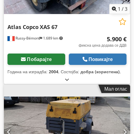
1
/
3
Atlas Copco
XAS 67
5.900 €
Russy-Bémont
1.689 km
фиксна цена додава се ДДВ
Побарајте
Повикајте
Година на изградба:
2004
, Состојба:
добра (користена)
,
Мал оглас