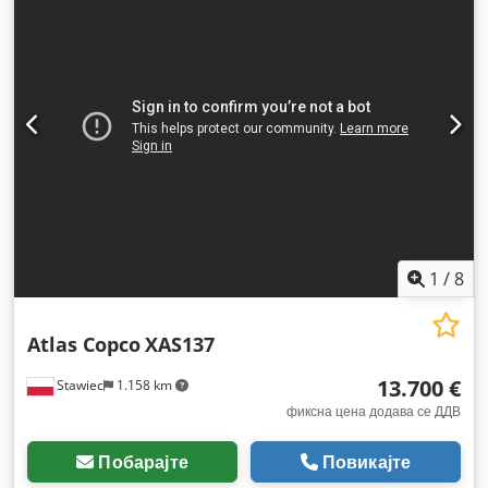
1
/
8
Atlas Copco
XAS137
13.700 €
Stawiec
1.158 km
фиксна цена додава се ДДВ
Побарајте
Повикајте