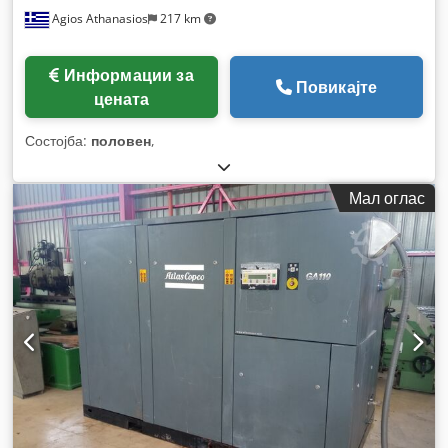
Agios Athanasios
217 km
Информации за
Повикајте
цената
Состојба:
половен
,
Мал оглас