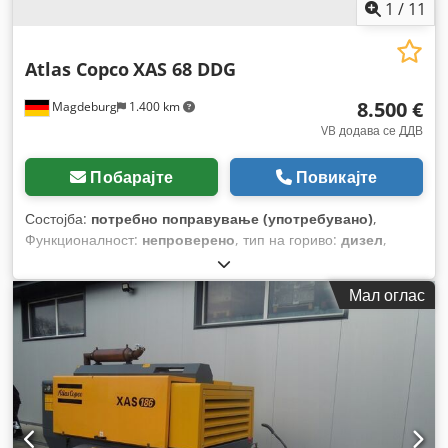
1
/
11
Atlas Copco
XAS 68 DDG
8.500 €
Magdeburg
1.400 km
VB додава се ДДВ
Побарајте
Повикајте
Состојба:
потребно поправување (употребувано)
,
Функционалност:
непроверено
, тип на гориво:
дизел
,
Година на изградба:
2017
, работни часови:
1.154 h
,
Мал оглас