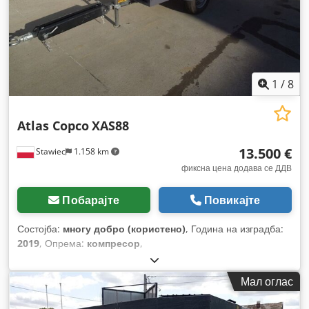
1
/
8
Atlas Copco
XAS88
13.500 €
Stawiec
1.158 km
фиксна цена додава се ДДВ
Побарајте
Повикајте
Состојба:
многу добро (користено)
, Година на изградба:
2019
, Опрема:
компресор
,
Мал оглас