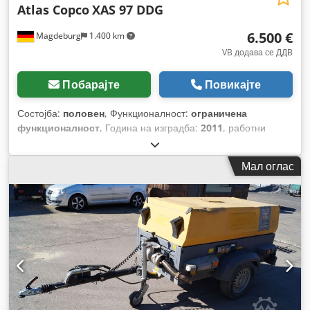
Atlas Copco
XAS 97 DDG
6.500 €
Magdeburg
1.400 km
VB додава се ДДВ
Побарајте
Повикајте
Состојба:
половен
, Функционалност:
ограничена
функционалност
, Година на изградба:
2011
, работни
часови:
1.637 h
,
Мал оглас