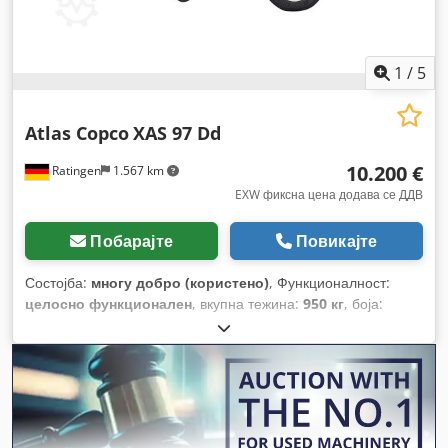
1
/
5
Atlas Copco
XAS 97 Dd
10.200 €
Ratingen
1.567 km
EXW фиксна цена додава се ДДВ
Побарајте
Повикајте
Состојба:
многу добро (користено)
, Функционалност:
целосно функционален
, вкупна тежина:
950 кг
, боја:
жолта
, тип на гориво:
дизел
, капацитет на резервоарот за
гориво:
80 l
, произведувач на мотори:
Deutz D2011L03
,
вкупна должина:
3.740 мм
, вкупна ширина:
1.410 мм
,
вкупна висина:
1.360 мм
, моќ:
36 kW (48,95 коњски сили)
,
волуменски проток:
318 m³/ч
, работен притисок:
7 греда
,
притисок (мин.):
4 греда
, притисок (макс.):
8,5 греда
, ниво