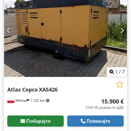
1
/
7
Atlas Copco
XAS426
15.900 €
Wilków
1.102 km
EXW VB додава се ДДВ
Побарајте
Повикајте