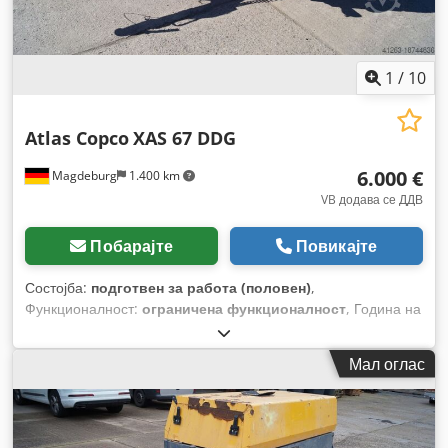
1
/
10
Atlas Copco
XAS 67 DDG
6.000 €
Magdeburg
1.400 km
VB додава се ДДВ
Побарајте
Повикајте
Состојба:
подготвен за работа (половен)
,
Функционалност:
ограничена функционалност
, Година на
изградба:
2011
, работни часови:
1.192 h
, Опрема:
филтер
за сажење
,
Мал оглас