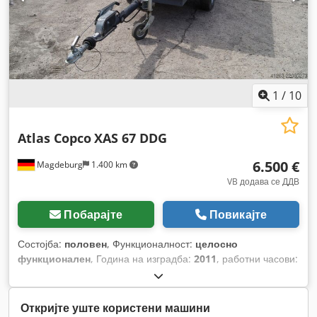
1
/
10
Atlas Copco
XAS 67 DDG
6.500 €
Magdeburg
1.400 km
VB додава се ДДВ
Побарајте
Повикајте
Состојба:
половен
, Функционалност:
целосно
функционален
, Година на изградба:
2011
, работни часови:
1.608 h
,
Откријте уште користени машини