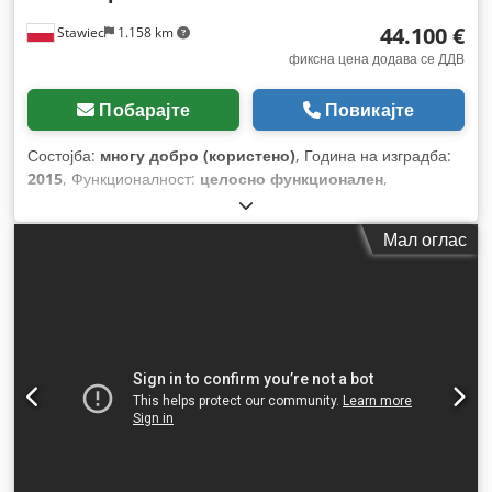
44.100 €
Stawiec
1.158 km
фиксна цена додава се ДДВ
Побарајте
Повикајте
Состојба:
многу добро (користено)
, Година на изградба:
2015
, Функционалност:
целосно функционален
,
Мал оглас