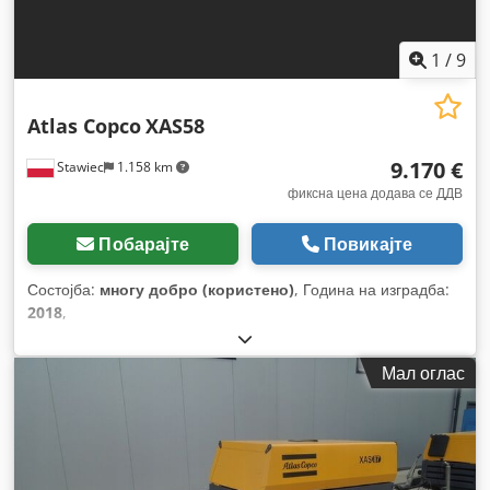
1
/
9
Atlas Copco
XAS58
9.170 €
Stawiec
1.158 km
фиксна цена додава се ДДВ
Побарајте
Повикајте
Состојба:
многу добро (користено)
, Година на изградба:
2018
,
Мал оглас