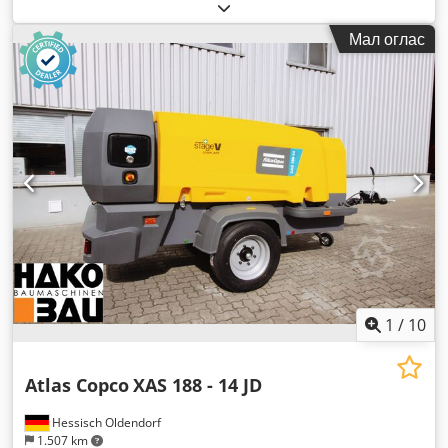
изградба:
2012
, работни часови:
1.680 h
,
Мал оглас
1
/
10
Atlas Copco
XAS 188 - 14 JD
Hessisch Oldendorf
1.507 km