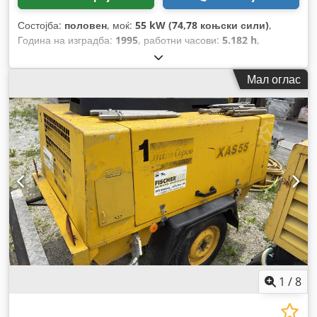
Состојба:
половен
, моќ:
55 kW (74,78 коњски сили)
,
Година на изградба:
1995
, работни часови:
5.182 h
,
Мал оглас
1
/
8