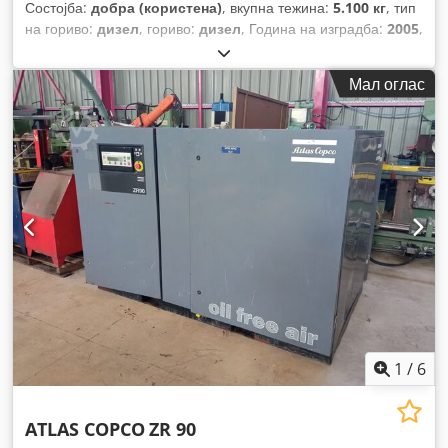
Состојба:
добра (користена)
, вкупна тежина:
5.100 кг
, тип
на гориво:
дизел
, гориво:
дизел
, Година на изградба:
2005
,
Мал оглас
1
/
6
ATLAS COPCO
ZR 90