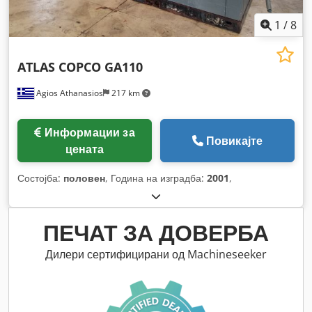
1
/
8
ATLAS COPCO GA110
Agios Athanasios
217 km
Информации за
Повикајте
цената
Состојба:
половен
, Година на изградба:
2001
,
ПЕЧАТ ЗА ДОВЕРБА
Дилери сертифицирани од Machineseeker