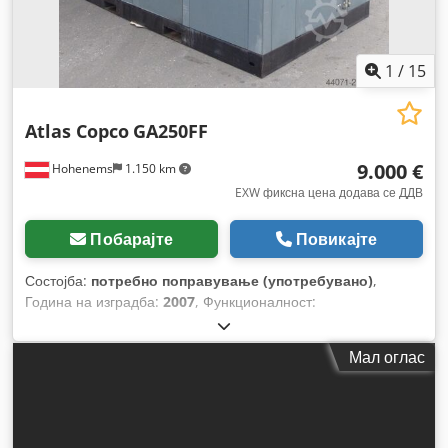
1
/
15
Atlas Copco
GA250FF
9.000 €
Hohenems
1.150 km
EXW фиксна цена додава се ДДВ
Побарајте
Повикајте
Состојба:
потребно поправување (употребувано)
,
Година на изградба:
2007
, Функционалност:
нефункционален
,
Мал оглас