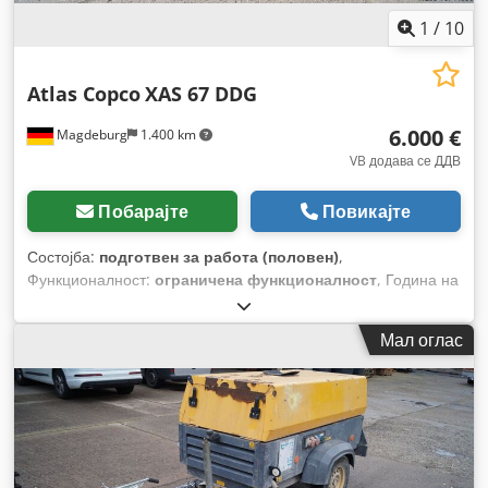
1
/
10
Atlas Copco
XAS 67 DDG
6.000 €
Magdeburg
1.400 km
VB додава се ДДВ
Побарајте
Повикајте
Состојба:
подготвен за работа (половен)
,
Функционалност:
ограничена функционалност
, Година на
изградба:
2011
, работни часови:
1.192 h
, Опрема:
филтер
за сажење
,
Мал оглас