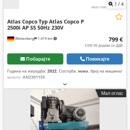
1
/
4
Atlas Copco
Typ Atlas Copco P
2500i AP S5 50Hz 230V
799 €
Wettenberg
1.419 km
EXW VB додава се ДДВ
Побарајте
Повикајте
Година на изградба:
2022
, Состојба:
ново
, број на машина/
возило:
AN2301155
,
Мал оглас