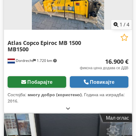
1
/
4
Atlas Copco
Epiroc MB 1500
MB1500
16.900 €
Dordrecht
1.720 km
фиксна цена додава се ДДВ
Побарајте
Повикајте
Состојба:
многу добро (користено)
, Година на изградба:
2016
,
Мал оглас