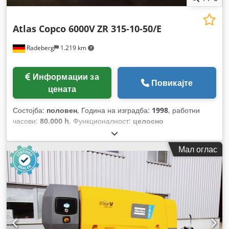
Atlas Copco 6000V
ZR 315-10-50/E
Radeberg
1.219 km
Информации за
Повикајте
цената
Состојба:
половен
, Година на изградба:
1998
, работни
часови:
80.000 h
, Функционалност:
целосно
функционален
, вкупна тежина:
6.550 кг
, вкупна должина:
3.700 мм
, вкупна ширина:
2.120 мм
, вкупна висина:
2.400
Мал оглас
мм
, произведувач на мотори:
Siemens
, моќ:
315 kW
(428,28 коњски сили)
, волуменски проток:
46 m³/ч
,
работен притисок:
10 греда
, ниво на бучава:
72 dB
, тип на
ладење:
вода
, Опрема:
Достапна табличка со податоци,
документација / прирачник
,