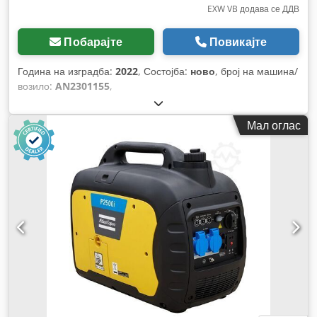
EXW VB додава се ДДВ
Побарајте
Повикајте
Година на изградба:
2022
, Состојба:
ново
, број на машина/
возило:
AN2301155
,
Мал оглас