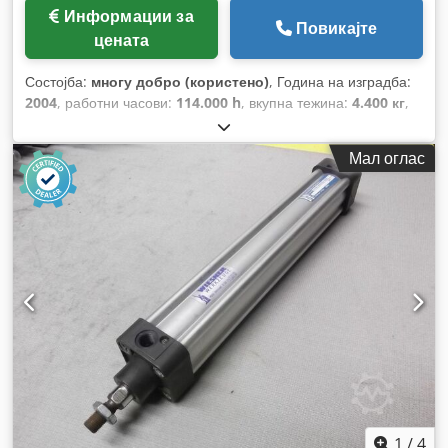
Информации за
Повикајте
цената
Состојба:
многу добро (користено)
, Година на изградба:
2004
, работни часови:
114.000 h
, вкупна тежина:
4.400 кг
,
моќ:
250 kW (339,91 коњски сили)
, волуменски проток:
2,802 m³/ч
, работен притисок:
10 греда
,
Мал оглас
1
/
4