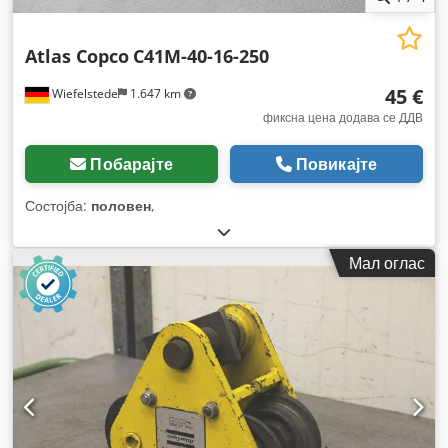
Atlas Copco
C41M-40-16-250
45 €
Wiefelstede
1.647 km
фиксна цена додава се ДДВ
Побарајте
Повикајте
Состојба:
половен
,
Мал оглас