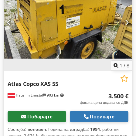
1
/
8
Atlas Copco
XAS 55
3.500 €
Haus im Ennstal
903 km
фиксна цена додава се ДДВ
Побарајте
Повикајте
Состојба:
половен
, Година на изградба:
1994
, работни
часови:
2.674 h
, Функционалност:
целосно функционален
,