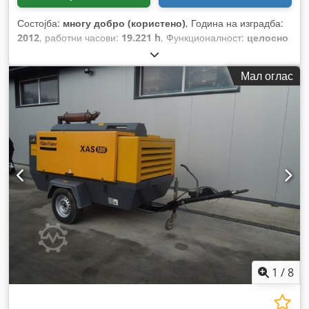
Состојба:
многу добро (користено)
, Година на изградба:
2012
, работни часови:
19.221 h
, Функционалност:
целосно
функционален
,
Мал оглас
1
/
8