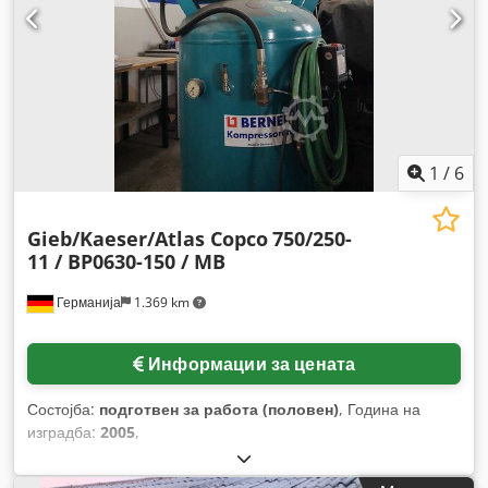
1
/
6
Gieb/Kaeser/Atlas Copco
750/250-
11 / BP0630-150 / MB
Германија
1.369 km
Информации за цената
Состојба:
подготвен за работа (половен)
, Година на
изградба:
2005
,