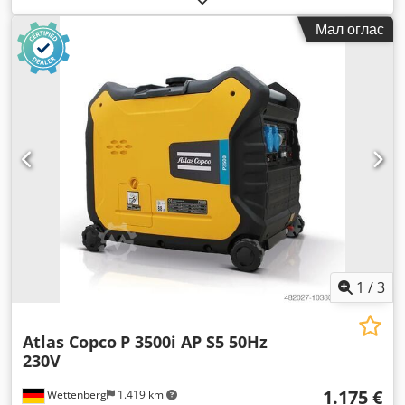
Мал оглас
1
/
3
Atlas Copco
P 3500i AP S5 50Hz
230V
1.175 €
Wettenberg
1.419 km