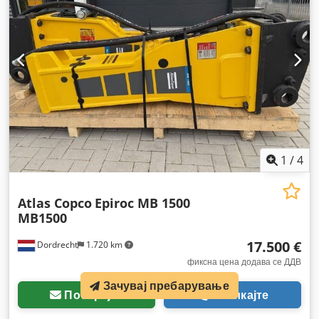
1
/
4
Atlas Copco
Epiroc MB 1500
MB1500
17.500 €
Dordrecht
1.720 km
фиксна цена додава се ДДВ
Зачувај пребарување
Побарајте
Повикајте