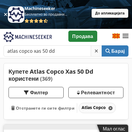
Machineseeker
До апликацијата
Бесплатно во продавница
Продава
Барај
Купете Atlas Copco Xas 50 Dd
користени
(369)
Филтер
Релевантност
Atlas Copco
Отстранете ги сите филтри
Мал оглас