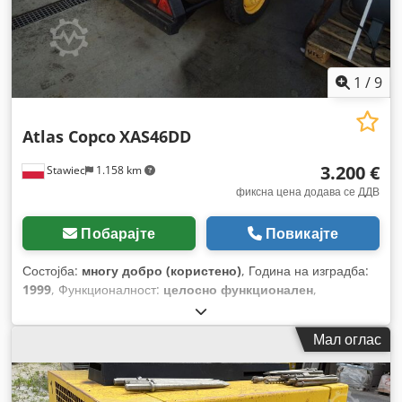
1
/
9
Atlas Copco
XAS46DD
3.200 €
Stawiec
1.158 km
фиксна цена додава се ДДВ
Побарајте
Повикајте
Состојба:
многу добро (користено)
, Година на изградба:
1999
, Функционалност:
целосно функционален
,
Мал оглас