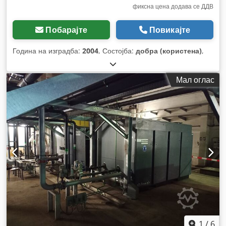
фиксна цена додава се ДДВ
Побарајте
Повикајте
Година на изградба:
2004
, Состојба:
добра (користена)
,
Мал оглас
1
/
6