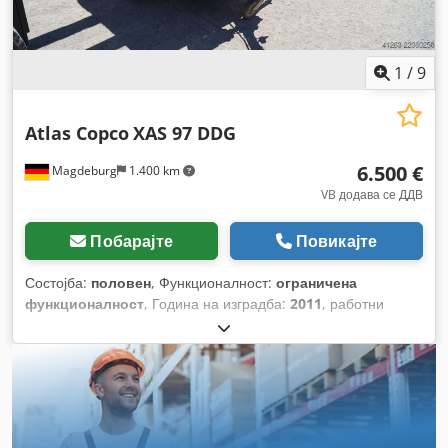
1
/
9
Atlas Copco
XAS 97 DDG
6.500 €
Magdeburg
1.400 km
VB додава се ДДВ
Побарајте
Повикајте
Состојба:
половен
, Функционалност:
ограничена
функционалност
, Година на изградба:
2011
, работни
часови:
1.637 h
,