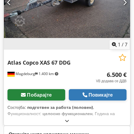
1
/
7
Atlas Copco
XAS 67 DDG
6.500 €
Magdeburg
1.400 km
VB додава се ДДВ
Побарајте
Повикајте
Состојба:
подготвен за работа (половен)
,
Функционалност:
целосно функционален
, Година на
изградба:
2012
, работни часови:
1.680 h
,