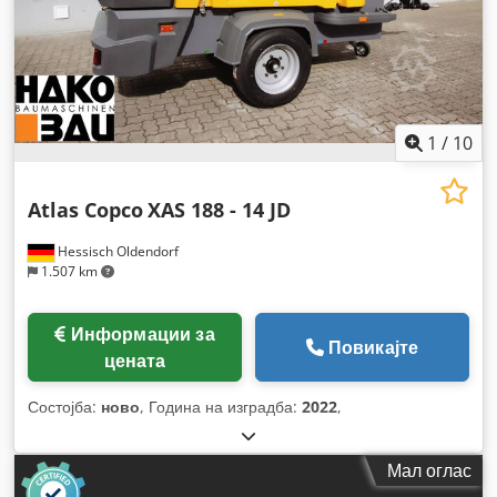
1
/
10
Atlas Copco
XAS 188 - 14 JD
Hessisch Oldendorf
1.507 km
Информации за
Повикајте
цената
Состојба:
ново
, Година на изградба:
2022
,
Мал оглас