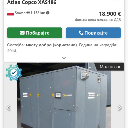
Atlas Copco
XAS186
18.900 €
Stawiec
1.158 km
фиксна цена додава се ДДВ
Побарајте
Повикајте
Состојба:
многу добро (користено)
, Година на изградба:
2014
,
Мал оглас