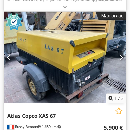
Мал оглас
1
/
3
Atlas Copco
XAS 67
5.900 €
Russy-Bémont
1.689 km