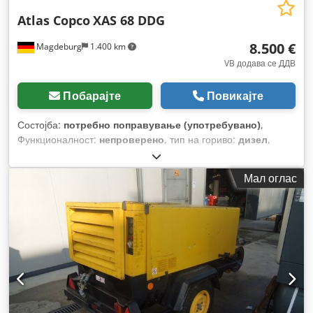
Atlas Copco
XAS 68 DDG
8.500 €
Magdeburg
1.400 km
VB додава се ДДВ
Побарајте
Повикајте
Состојба:
потребно поправување (употребувано)
,
Функционалност:
непроверено
, тип на гориво:
дизел
,
Година на изградба:
2017
, работни часови:
1.154 h
,
Мал оглас