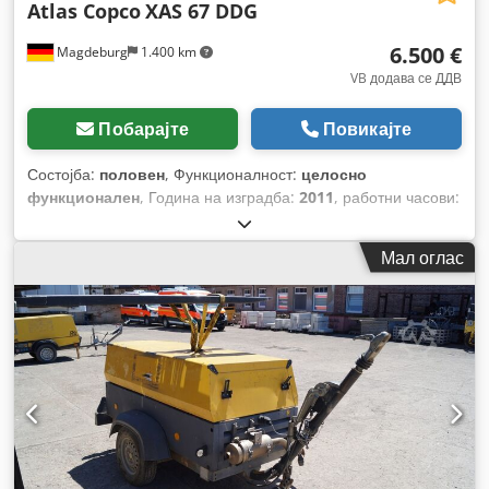
Atlas Copco
XAS 67 DDG
6.500 €
Magdeburg
1.400 km
VB додава се ДДВ
Побарајте
Повикајте
Состојба:
половен
, Функционалност:
целосно
функционален
, Година на изградба:
2011
, работни часови:
1.608 h
,
Мал оглас