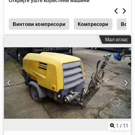
Откријте уште користени машини
5
Винтови компресори
Компресори
Возд
Мал оглас
1
/
11