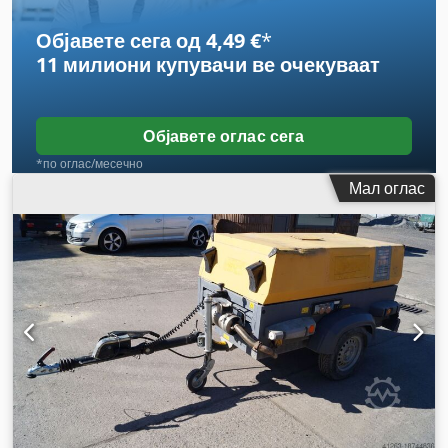
Објавете сега од 4,49 €
*
11 милиони купувачи
ве очекуваат
Објавете оглас сега
*по оглас/месечно
Мал оглас