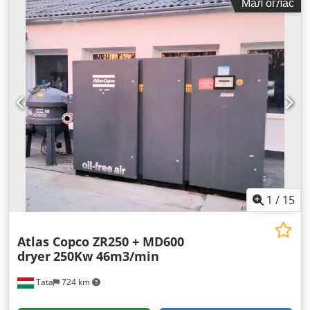
Мал оглас
1
/
15
Atlas Copco ZR250 + MD600
dryer
250Kw 46m3/min
Tata
724 km