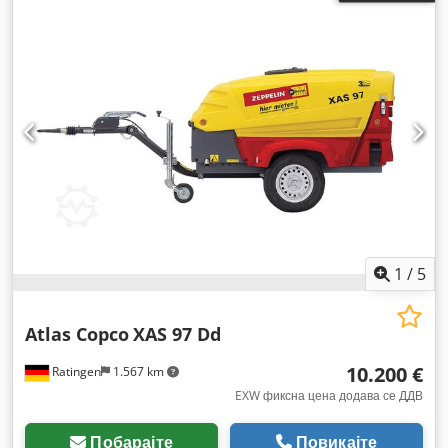
1
/
5
Atlas Copco
XAS 97 Dd
10.200 €
Ratingen
1.567 km
EXW фиксна цена додава се ДДВ
Побарајте
Повикајте