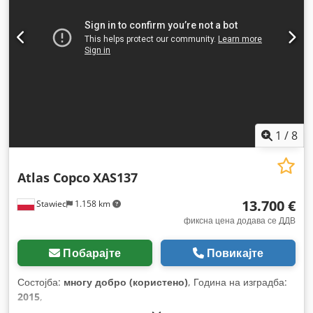
1
/
8
Atlas Copco
XAS137
13.700 €
Stawiec
1.158 km
фиксна цена додава се ДДВ
Побарајте
Повикајте
Состојба:
многу добро (користено)
, Година на изградба:
2015
,