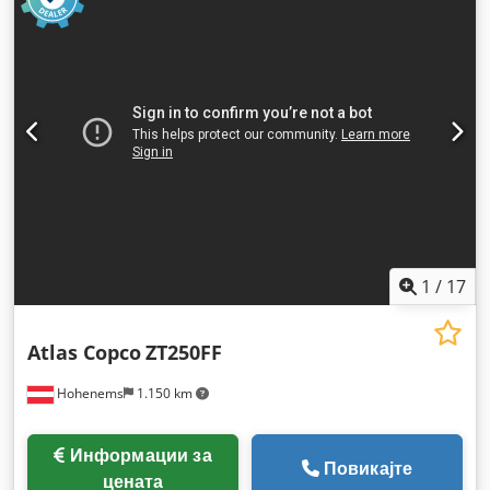
1
/
17
Atlas Copco
ZT250FF
Hohenems
1.150 km
Информации за
Повикајте
цената