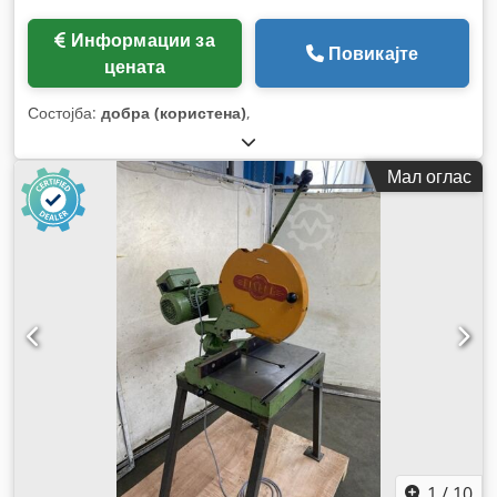
Информации за
Повикајте
цената
Состојба:
добра (користена)
,
Мал оглас
1
/
10