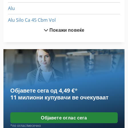
Alu
Alu Silo Ca 45 Cbm Vol
Покажи повеќе
Bbs 550
D 460 Fxl
Dil 0 M
Ex Прес Центар
Hsc 20 Linear
Објавете сега од 4,49 €
*
International 433
11 милиони купувачи
ве очекуваат
Laimet 120
Rlu 210
Објавете оглас сега
Tur 560
*по оглас/месечно