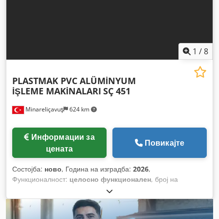
1
/
8
PLASTMAK PVC ALÜMİNYUM
İŞLEME MAKİNALARI
SÇ 451
Minareliçavuş
624 km
Информации за
Повикајте
цената
Состојба:
ново
, Година на изградба:
2026
,
Функционалност:
целосно функционален
, број на
машина/возило:
SÇ 451 PORTATİF KESİM MAKİNASI Ø400
mm
,