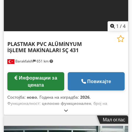
1
/
4
PLASTMAK PVC ALÜMİNYUM
İŞLEME MAKİNALARI
SÇ 431
Barakfakih
651 km
Информации за
Повикајте
цената
Состојба:
ново
, Година на изградба:
2026
,
Функционалност:
целосно функционален
, број на
машина/возило:
SÇ 431 Alüminyum Pvc Manuel Üstten
Kesim Makinesi
,
Мал оглас