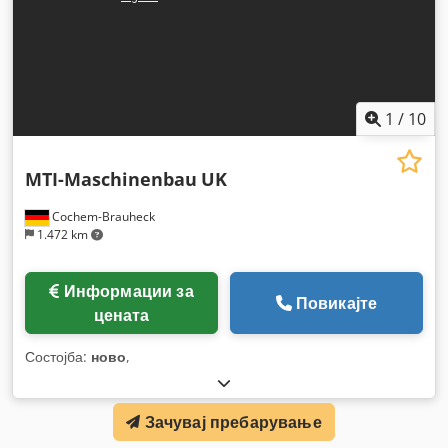
1
/
10
MTI-Maschinenbau
UK
Cochem-Brauheck
1.472 km
Информации за
Повикајте
цената
Состојба:
ново
,
Зачувај пребарување