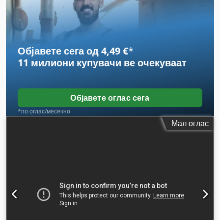
Објавете сега од 4,49 €
*
11 милиони купувачи
ве очекуваат
Објавете оглас сега
*по оглас/месечно
Мал оглас