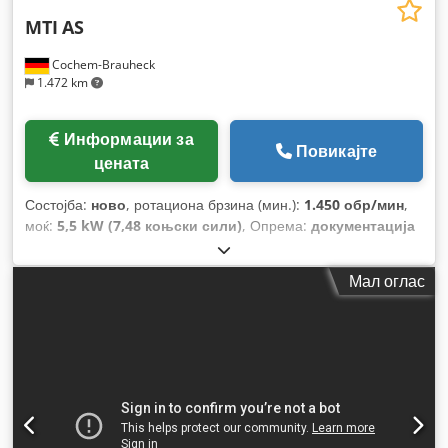
MTI
AS
Cochem-Brauheck
1.472 km
Информации за
Повикајте
цената
Состојба:
ново
, ротациона брзина (мин.):
1.450 обр/мин
,
моќ:
5,5 kW (7,48 коњски сили)
, Опрема:
документација
/ прирачник
,
Мал оглас