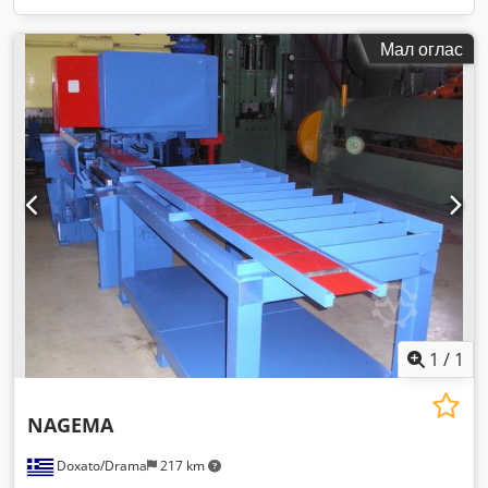
Мал оглас
1
/
1
NAGEMA
Doxato/Drama
217 km