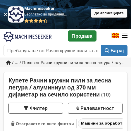
Machineseeker
До апликацијата
Бесплатно во продавница
Продава
Барај
/ ... / Половен Рачни кружни пили за лесна легура / алуми
Купете Рачни кружни пили за лесна
легура / алуминиум од 370 мм
дијаметар на сечило користени
(10)
Филтер
Релевантност
Машини за обработка н
Отстранете ги сите филтри