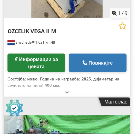
1
/
9
OZCELIK
VEGA II M
Enschede
1.631 km
Информации за
Повикајте
цената
Состојба:
ново
, Година на изградба:
2025
, дијаметар на
сечилото на пила:
400 мм
,
Мал оглас