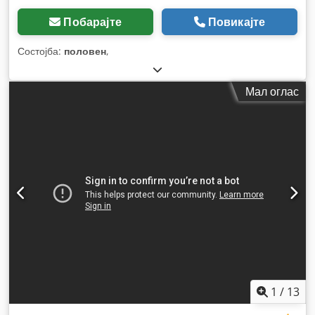
Побарајте
Повикајте
Состојба:
половен
,
Мал оглас
1
/
13