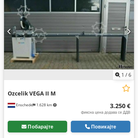
1
/
6
Ozcelik
VEGA II M
3.250 €
Enschede
1.628 km
фиксна цена додава се ДДВ
Побарајте
Повикајте