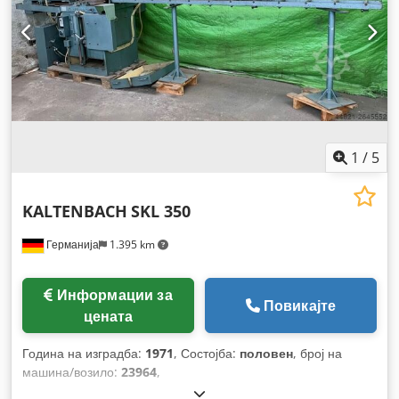
1
/
5
KALTENBACH
SKL 350
Германија
1.395 km
Информации за
Повикајте
цената
Година на изградба:
1971
, Состојба:
половен
, број на
машина/возило:
23964
,