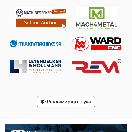
Vahle Ksl 4 60
Алатка За Изработка На Прозорец
Водич И Совети До Точење Од 500 Мм Вретено
Гас Режач
Дилери На Брегвилиери
Длабоко Товарено Приколка M Преклопување Auffahrr
Известен Алуминиум Уништувач 750 Kw
Наклонет Капетан 200 Л
Рекламирајте тука
Притисни Ролни
Просечен Дијаметар На Шраф 30 Mm
Работилница Количка 138 Tlg