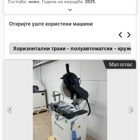
Состојба:
ново
, Година на изградба:
2025
,
Откријте уште користени машини
s
Хоризонтални траки – полуавтоматски – кружен 
Мал оглас