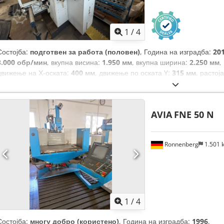
1
/
4
Состојба:
подготвен за работа (половен)
, Година на изградба:
20
3.000 обр/мин
, вкупна висина:
1.950 мм
, вкупна ширина:
2.250 мм
,
движење на Х-оската:
400 мм
, движење по оската Y:
315 мм
, растој
произведувач на контролери:
HEIDENHAIN
, модел на контролер:
TN
5.500 W
, максимална должина на производот:
2.700 мм
, оптоварув
AVIA
FNE 50 N
Ronnenberg
1.501
1
/
4
Состојба:
многу добро (користено)
, Година на изградба:
1996
,