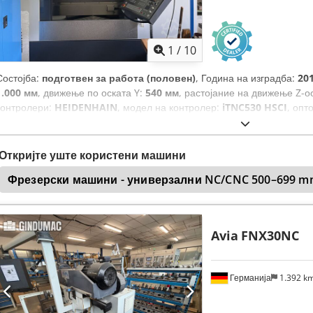
1
/
10
Состојба:
подготвен за работа (половен)
, Година на изградба:
20
1.000 мм
, движење по оската Y:
540 мм
, растојание на движење Z-о
контролери:
HEIDENHAIN
, модел на контролер:
iTNC530 HSCI
, опт
тежина:
5.500 кг
, максимална брзина на вретеното:
15.000 обр/мин
17.000 W
, број на слотови во магазин за алати:
30
, број на оски:
4
,
Откријте уште користени машини
Фрезерски машини - универзални NC/CNC 500–699 m
Avia
FNX30NC
Германија
1.392 k