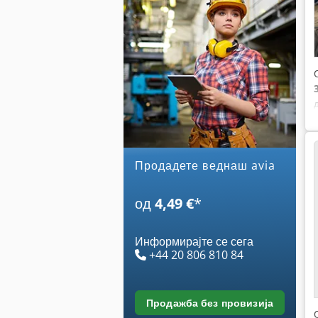
Продадете веднаш avia
од
4,49 €
*
Информирајте се сега
+44 20 806 810 84
продажба без провизија