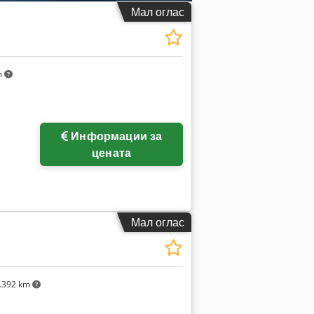
Мал оглас
m
Информации за
цената
Мал оглас
.392 km