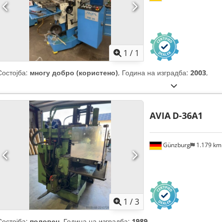
Побарајте повеќе
сли
1
/
1
Состојба:
многу добро (користено)
, Година на изградба:
2003
,
AVIA
D-36A1
Günzburg
1.179 k
1
/
3
Состојба:
половен
, Година на изградба:
1989
,