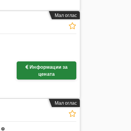
Мал оглас
Информации за
цената
Мал оглас
m