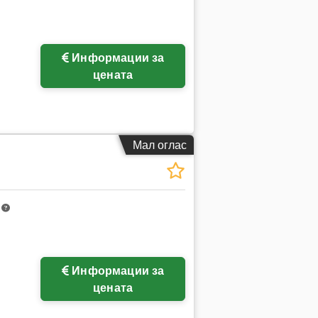
Информации за
ки
цената
Мал оглас
m
Информации за
цената