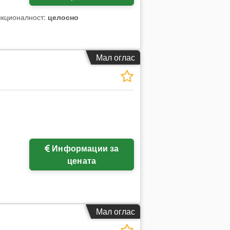
нкционалност:
целосно
Мал оглас
Информации за
цената
Мал оглас