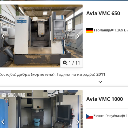
Avia
VMC 650
Германија
1.369 k
1
/
11
Состојба:
добра (користена)
, Година на изградба:
2011
,
Avia
VMC 1000
Чешка Република
1