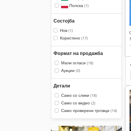
Полска
(1)
Состојба
Нов
(1)
Користено
(17)
Формат на продажба
Мали огласи
(18)
Аукции
(0)
Hurco
Vmx
Вертикални Транспортери
Детали
Само со слики
(18)
Само со видео
(2)
Само проверени трговци
(14)