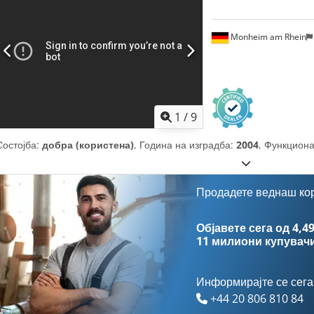
Monheim am Rhein
1
/
9
Состојба:
добра (користена)
, Година на изградба:
2004
, Функцион
Продадете веднаш ко
Објавете сега од 4,49
11 милиони купувач
Информирајте се сега
+44 20 806 810 84