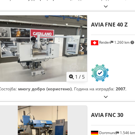
AVIA
FNE 40 Z
Reiden
1.260 km
1
/
5
Состојба:
многу добро (користено)
, Година на изградба:
2007
,
AVIA
FNC 30
Dortmund
1.546 k