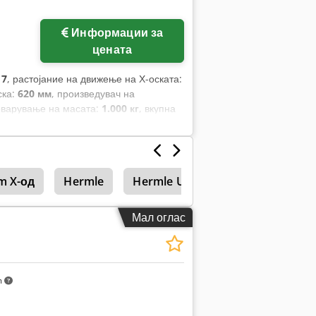
Информации за
цената
17
, растојание на движење на Х-оската:
ска:
620 мм
, произведувач на
оварување на масата:
1.000 кг
, вкупна
, моќност на моторот на вретено:
m X-од
Hermle
Hermle Uwf
Hermle Uwf 800
Мал оглас
m