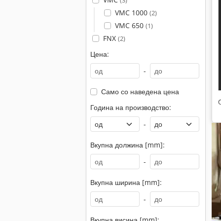
(3)
VMC 1000
(2)
VMC 650
(1)
FNX
(2)
Цена:
-
Само со наведена цена
Година на производство:
-
Вкупна должина [mm]:
-
Вкупна ширина [mm]:
-
Вкупна висина [mm]: