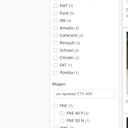
FIAT
(5)
Ford
(5)
VW
(4)
Amada
(3)
Coherent
(3)
Renault
(3)
Schiavi
(3)
Citroën
(2)
FAT
(1)
Poreba
(1)
Модел:
FNE
(7)
FNE 40 P
(2)
FNE 50 N
(1)
VMC