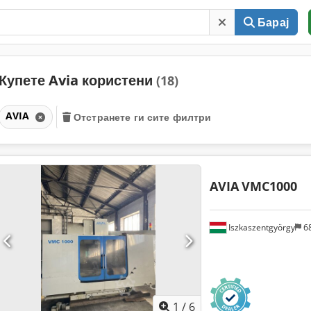
Барај
Купете Avia користени
(18)
AVIA
Отстранете ги сите филтри
AVIA
VMC1000
Iszkaszentgyörgy
6
1
/
6