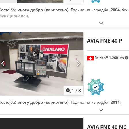
Состојба:
многу добро (користено)
, Година на изградба:
2004
, Фу
функционален
,
AVIA
FNE 40 P
Reiden
1.260 km
1
/
8
Состојба:
многу добро (користено)
, Година на изградба:
2011
,
AVIA
FNE 40 NC