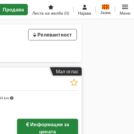
Продава
Јазик
Листа на желби
(0)
Најава
Мени
Релевантност
Мал оглас
84 km
Информации за
цената