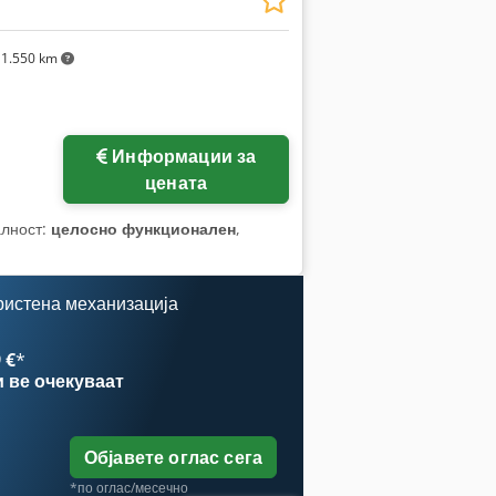
1.550 km
Информации за
цената
алност:
целосно функционален
,
ристена механизација
 €
*
и
ве очекуваат
Објавете оглас сега
*по оглас/месечно