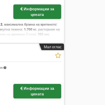
Информации за
цената
12
, максимална брзина на вретеното:
 вкупна тежина:
1.700 кг
, растојание на
ание на движење Z-оска:
350 мм
,
C 320
, моќност на моторот на вретено:
ање на масата:
200 кг
, број на оски:
3
,
Мал оглас
 km
Информации за
цената