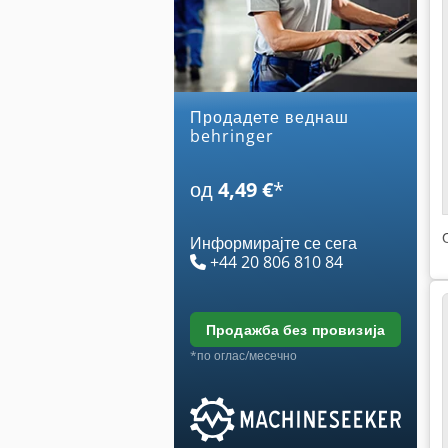
Продадете веднаш
behringer
од
4,49 €
*
Информирајте се сега
+44 20 806 810 84
продажба без провизија
*по оглас/месечно