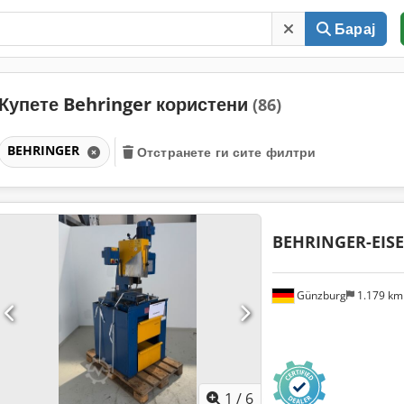
Барај
Купете Behringer користени
(86)
BEHRINGER
Отстранете ги сите филтри
BEHRINGER-EISE
Günzburg
1.179 k
1
/
6