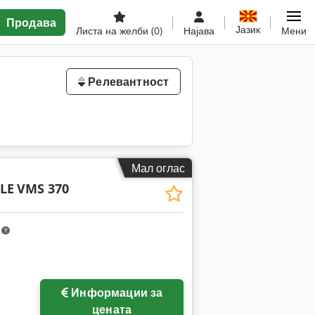
Продава
Јазик
Листа на желби
(0)
Најава
Мени
Релевантност
Мал оглас
LE
VMS 370
m
Информации за
цената