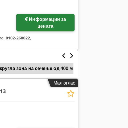
Информации за
цената
ло:
0102-260022
,
кругла зона на сечење од 400 мм
Видов Целосно Авт
Мал оглас
13