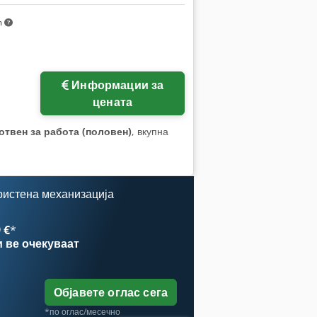
m
Информации за
цената
отвен за работа (половен)
, вкупна
ристена механизација
 €
*
и
ве очекуваат
Објавете оглас сега
*по оглас/месечно