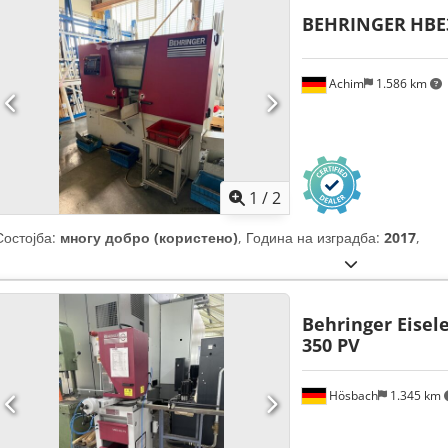
BEHRINGER
HBE
Achim
1.586 km
1
/
2
Состојба:
многу добро (користено)
, Година на изградба:
2017
,
Behringer Eisel
350 PV
Hösbach
1.345 km