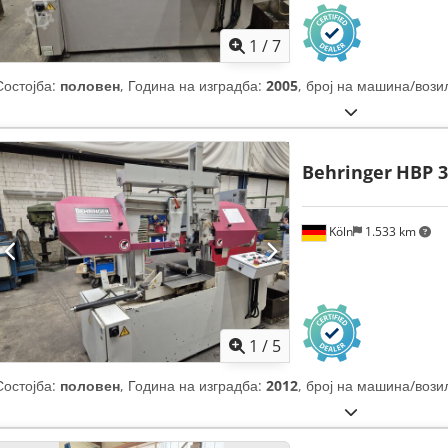
1
/
7
Состојба:
половен
, Година на изградба:
2005
, број на машина/вози
Behringer
HBP 
Köln
1.533 km
1
/
5
Состојба:
половен
, Година на изградба:
2012
, број на машина/вози