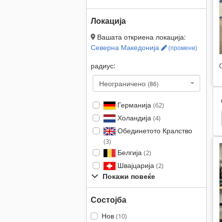
Локација
Вашата откриена локација:
Северна Македонија
(промени)
радиус:
Неограничено
(86)
Германија
(62)
Холандија
нтална Досадна Мелница
Хоризонтална Порта
(4)
Обединетото Кралство
(3)
Белгија
(2)
Швајцарија
(2)
Покажи повеќе
Состојба
Нов
(10)