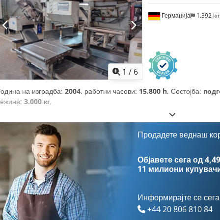
Германија
1.392 k
1
/
6
Година на изградба:
2004
, работни часови:
15.800 h
, Состојба:
подг
тежина:
3.000 кг
,
Продадете веднаш ко
Објавете сега од 4,49
11 милиони купувач
Информирајте се сега
+44 20 806 810 84