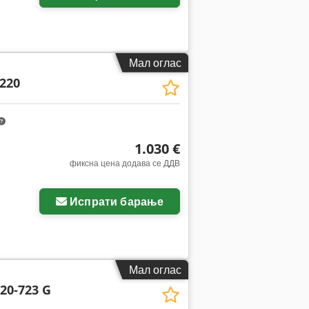
Мал оглас
220
1.030 €
фиксна цена додава се ДДВ
Испрати барање
Мал оглас
20-723 G