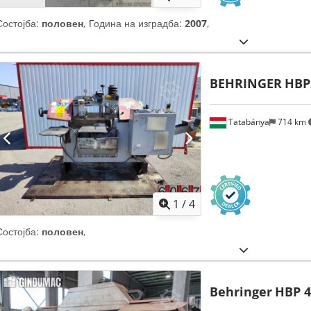
Состојба:
половен
, Година на изградба:
2007
,
BEHRINGER
HBP
Tatabánya
714 km
1
/
4
Состојба:
половен
,
Behringer
HBP 4