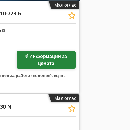
Мал оглас
10-723 G
m
Информации за
цената
твен за работа (половен)
, вкупна
Мал оглас
30 N