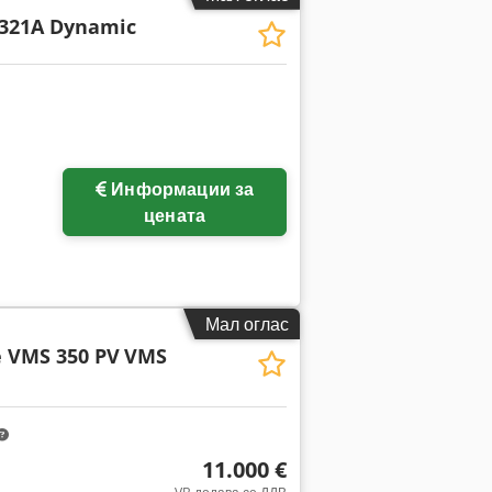
321A Dynamic
Побарајте повеќе
Информации за
слики
цената
Мал оглас
e VMS 350 PV
VMS
11.000 €