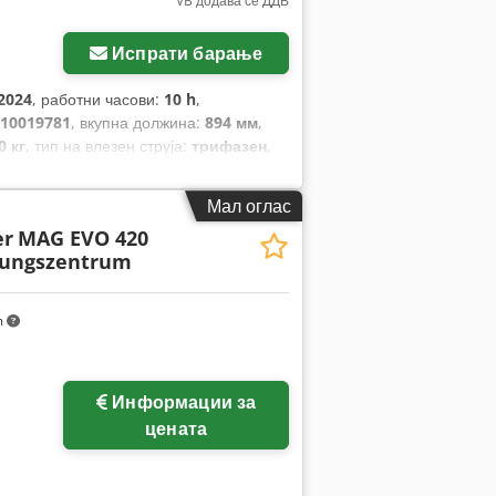
VB додава се ДДВ
Испрати барање
2024
, работни часови:
10 h
,
10019781
, вкупна должина:
894 мм
,
0 кг
, тип на влезен струја:
трифазен
,
Мал оглас
er
MAG EVO 420
tungszentrum
m
Информации за
цената