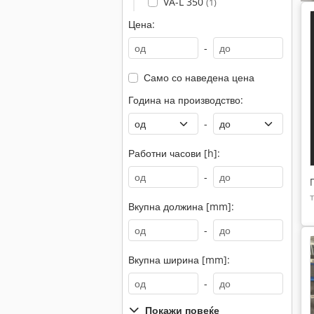
VA-L 350
(1)
Цена:
-
Само со наведена цена
Година на производство:
-
Работни часови [h]:
-
Вкупна должина [mm]:
-
Вкупна ширина [mm]:
-
Покажи повеќе