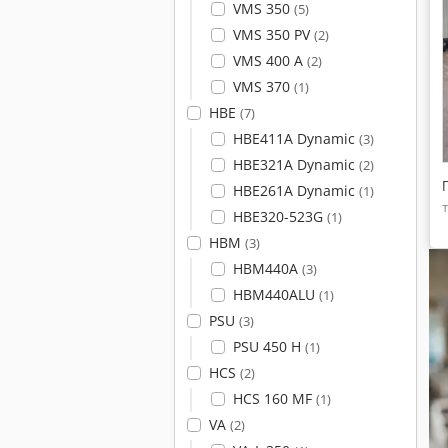
VMS 350
(5)
VMS 350 PV
(2)
VMS 400 A
(2)
VMS 370
(1)
HBE
(7)
HBE411A Dynamic
(3)
HBE321A Dynamic
(2)
HBE261A Dynamic
(1)
HBE320-523G
(1)
HBM
(3)
HBM440A
(3)
HBM440ALU
(1)
PSU
(3)
PSU 450 H
(1)
HCS
(2)
HCS 160 MF
(1)
VA
(2)