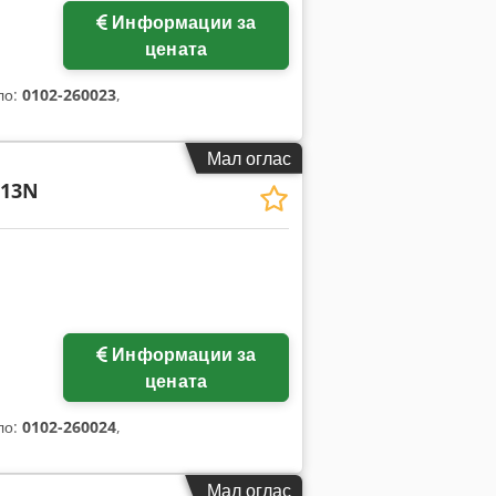
Информации за
цената
ло:
0102-260023
,
Мал оглас
313N
Информации за
цената
ло:
0102-260024
,
Мал оглас