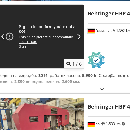
Behringer
HBP 4
Германија
1.392 k
1
/
6
Година на изградба:
2014
, работни часови:
5.900 h
, Состојба:
подго
тежина:
2.800 кг
, вкупна висина:
2.600 мм
,
Behringer
HBP 4
Köln
1.533 km