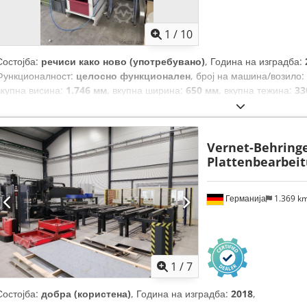
1
/
10
Состојба:
речиси како ново (употребувано)
, Година на изградба:
Функционалност:
целосно функционален
, број на машина/возило:
вкупна висина:
1.746 мм
, вкупна ширина:
650 мм
, вкупна тежина:
33
влезен напон:
400 V
,
Vernet-Behring
Plattenbearbei
Германија
1.369 k
1
/
7
Состојба:
добра (користена)
, Година на изградба:
2018
,