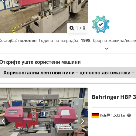
1
/
8
Состојба:
половен
, Година на изградба:
1998
, број на машина/вози
Откријте уште користени машини
Хоризонтални лентови пили – целосно автоматски – 
Behringer
HBP 3
Köln
1.533 km