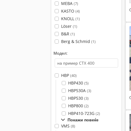
MEBA
(7)
KASTO
(4)
KNOLL
(1)
Löser
(1)
B&R
(1)
Berg & Schmid
(1)
Модел:
HBP
(40)
HBP430
(5)
HBP530A
(3)
HBP530
(3)
HBP800
(2)
HBP410-723G
(2)
Покажи повеќе
VMS
(8)