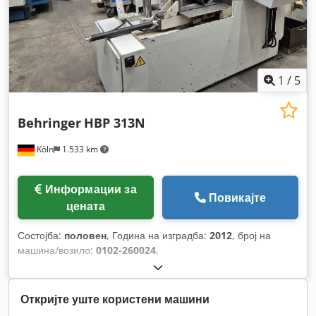
1
/
5
Behringer
HBP 313N
Köln
1.533 km
Информации за
Повикајте
цената
Состојба:
половен
, Година на изградба:
2012
, број на
машина/возило:
0102-260024
,
Откријте уште користени машини