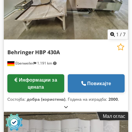
1
/
7
Behringer
HBP 430A
Ebenweiler
1.191 km
Информации за
Повикајте
цената
Состојба:
добра (користена)
, Година на изградба:
2000
,
Мал оглас