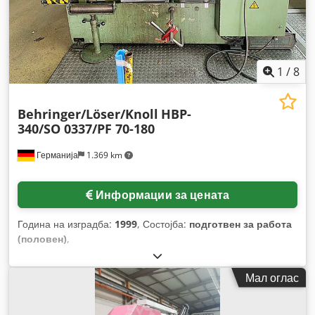
1
/
8
Behringer/Löser/Knoll
HBP-
340/SO 0337/PF 70-180
Германија
1.369 km
Информации за цената
Година на изградба:
1999
, Состојба:
подготвен за работа
(половен)
,
Мал оглас