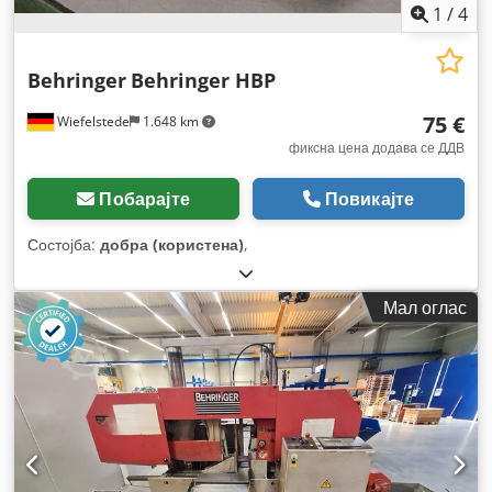
1
/
4
Behringer
Behringer HBP
75 €
Wiefelstede
1.648 km
фиксна цена додава се ДДВ
Побарајте
Повикајте
Состојба:
добра (користена)
,
Мал оглас