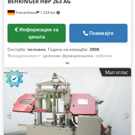
BEHRINGER
HBP 263 AG
Friesenheim
1.324 km
Информации за
Повикајте
цената
Состојба:
половен
, Година на изградба:
2008
,
Функционалност:
целосно функционален
, работни
часови:
7.800 h
,
Мал оглас