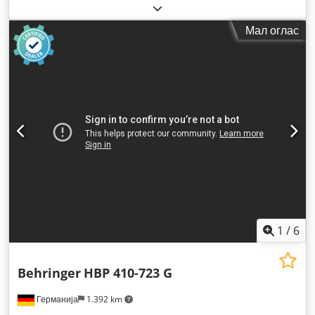
3.000 кг
,
Мал оглас
1
/
6
Behringer
HBP 410-723 G
Германија
1.392 km