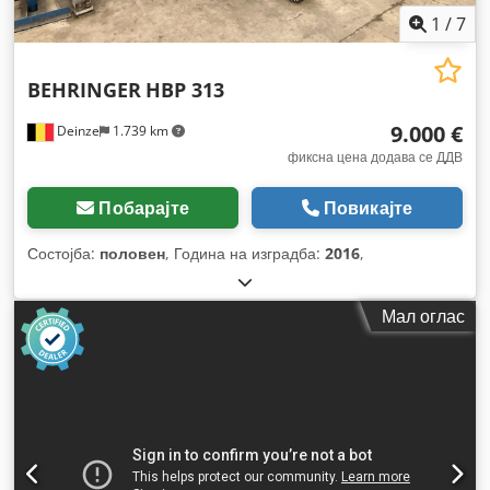
1
/
7
BEHRINGER
HBP 313
9.000 €
Deinze
1.739 km
фиксна цена додава се ДДВ
Побарајте
Повикајте
Состојба:
половен
, Година на изградба:
2016
,
Мал оглас