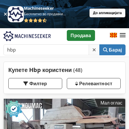
Machineseeker
До апликацијата
Бесплатно во продавница
Продава
Барај
Купете Hbp користени
(48)
Филтер
Релевантност
Мал оглас