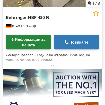
1
/
8
Behringer
HBP 430 N
Köln
1.533 km
Информации за
Повикајте
цената
Состојба:
половен
, Година на изградба:
1998
, број на
машина/возило:
0102-260022
,