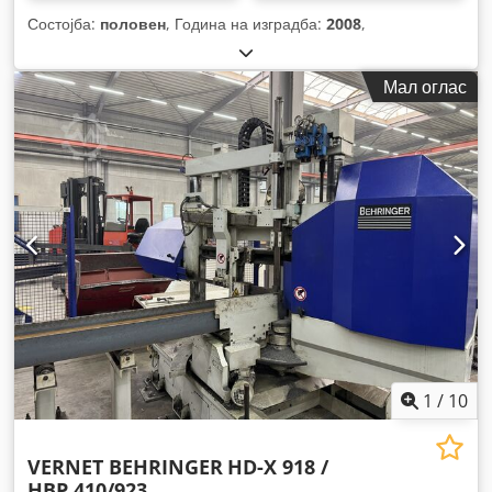
Состојба:
половен
, Година на изградба:
2008
,
Мал оглас
1
/
10
VERNET BEHRINGER
HD-X 918 /
HBP 410/923