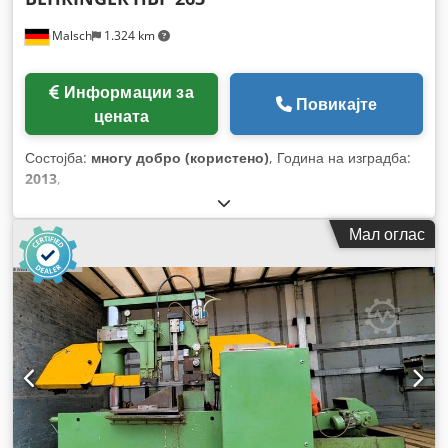
Malsch
1.324 km
Информации за
Повикајте
цената
Состојба:
многу добро (користено)
, Година на изградба:
2013
,
Мал оглас