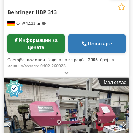
Behringer
HBP 313
Köln
1.533 km
Информации за
Повикајте
цената
Состојба:
половен
, Година на изградба:
2005
, број на
машина/возило:
0102-260023
,
Мал оглас