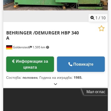
1
/
10
BEHRINGER /DEMURGER
HBP 340
A
Goldenstedt
1.595 km
Информации за
Повикајте
цената
Состојба:
половен
, Година на изградба:
1985
,
Мал оглас