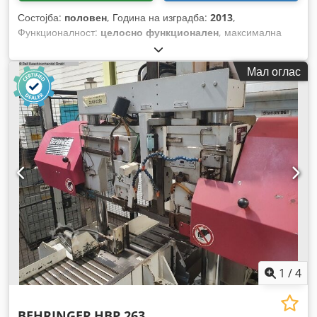
Состојба:
половен
, Година на изградба:
2013
,
Функционалност:
целосно функционален
, максимална
висина на сечење:
310 мм
, максимална ширина на сечење:
520 мм
, Опрема:
Ознака CE, документација / прирачник
,
Мал оглас
1
/
4
BEHRINGER
HBP 263