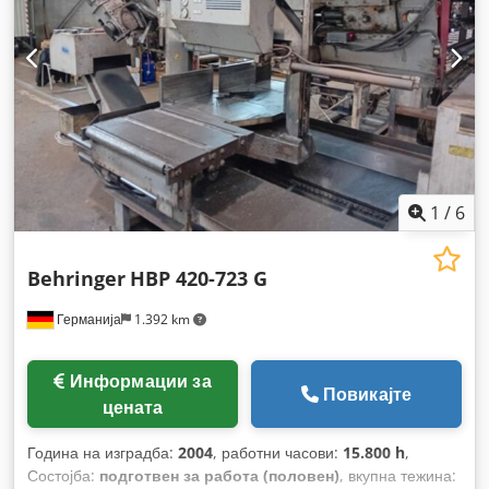
1
/
6
Behringer
HBP 420-723 G
Германија
1.392 km
Информации за
Повикајте
цената
Година на изградба:
2004
, работни часови:
15.800 h
,
Состојба:
подготвен за работа (половен)
, вкупна тежина: