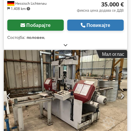
35.000 €
Hessisch Lichtenau
1.408 km
фиксна цена додава се ДДВ
Побарајте
Повикајте
Состојба:
половен
,
Мал оглас