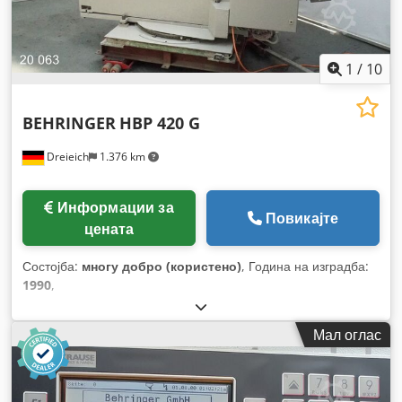
1
/
10
BEHRINGER
HBP 420 G
Dreieich
1.376 km
Информации за
Повикајте
цената
Состојба:
многу добро (користено)
, Година на изградба:
1990
,
Мал оглас