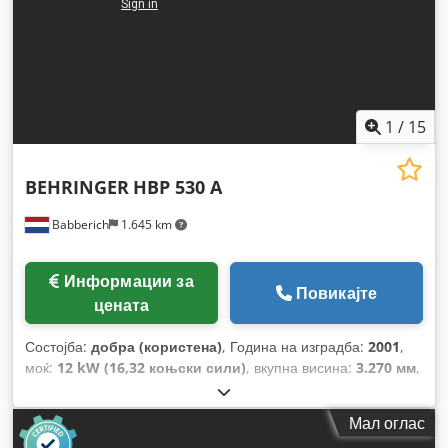
1
/
15
BEHRINGER
HBP 530 A
Babberich
1.645 km
Информации за
Повикајте
цената
Состојба:
добра (користена)
, Година на изградба:
2001
,
моќ:
12 kW (16,32 коњски сили)
, вкупна висина:
3.270 мм
,
вкупна должина:
4.000 мм
, вкупна ширина:
2.250 мм
,
вкупна тежина:
4.400 кг
,
Мал оглас