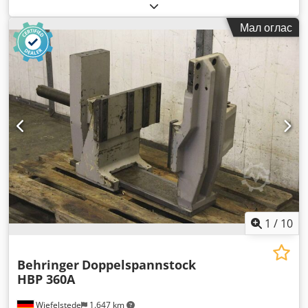
Мал оглас
1
/
10
Behringer
Doppelspannstock
HBP 360A
Wiefelstede
1.647 km