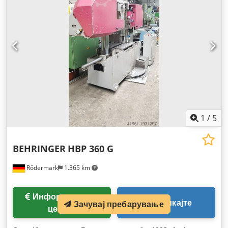
1
/
5
BEHRINGER
HBP 360 G
Rödermark
1.365 km
Информации за
Повикајте
Зачувај пребарување
цената