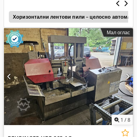
и
Хоризонтални лентови пили – целосно автоматски
Мал оглас
1
/
8