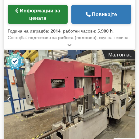
Информации за
Повикајте
цената
Година на изградба:
2014
, работни часови:
5.900 h
,
Состојба:
подготвен за работа (половен)
, вкупна тежина:
2.800 кг
, вкупна висина:
2.600 мм
,
Мал оглас