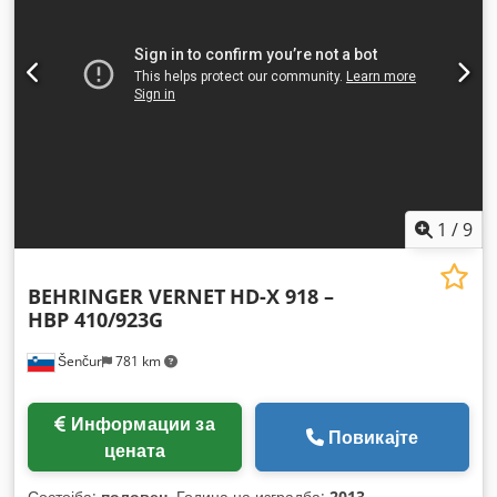
1
/
9
BEHRINGER VERNET
HD-X 918 –
HBP 410/923G
Šenčur
781 km
Информации за
Повикајте
цената
Состојба:
половен
, Година на изградба:
2013
,