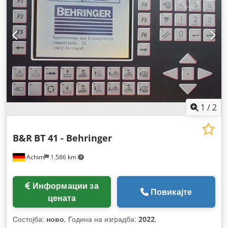
1
/
2
B&R
BT 41 - Behringer
Achim
1.586 km
Информации за
Повикајте
цената
Состојба:
ново
, Година на изградба:
2022
,