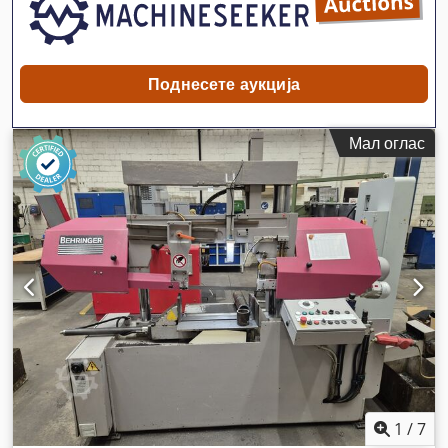
Поднесете аукција
Мал оглас
1
/
7