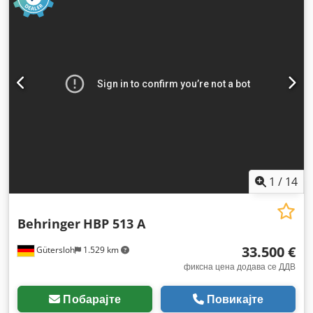
1
/
14
Behringer
HBP 513 A
33.500 €
Gütersloh
1.529 km
фиксна цена додава се ДДВ
Побарајте
Повикајте