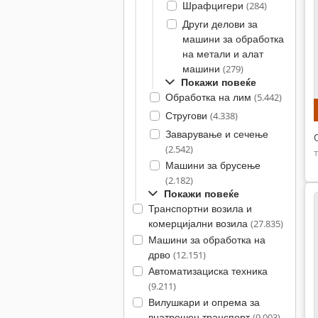
Шрафцигери
(284)
Други делови за
машини за обработка
на метали и алат
машини
(279)
Покажи повеќе
Обработка на лим
(5.442)
Стругови
(4.338)
Заварување и сечење
(2.542)
Машини за брусење
(2.182)
Покажи повеќе
Транспортни возила и
комерцијални возила
(27.835)
Машини за обработка на
дрво
(12.151)
Автоматизациска техника
(9.211)
Вилушкари и опрема за
внатрешен транспорт
(9.003)