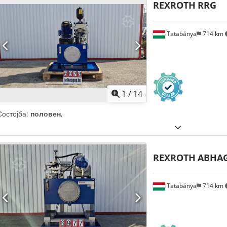
REXROTH
RRG
Tatabánya
714 km
1
/
14
Состојба:
половен
,
REXROTH
ABHAG
Tatabánya
714 km