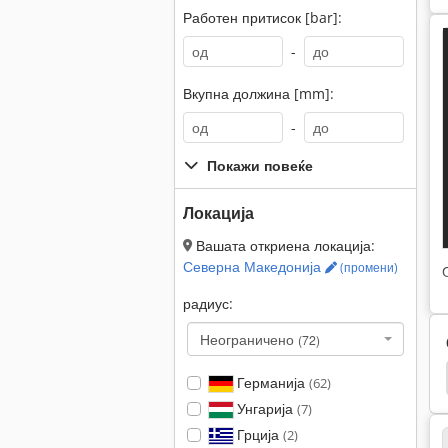
Работен притисок [bar]:
-
Вкупна должина [mm]:
-
Покажи повеќе
Локација
Вашата откриена локација:
Северна Македонија
(промени)
радиус:
Неограничено
(72)
Vickers
Mannesmann
Hawe
Hansen
Германија
(62)
Унгарија
(7)
Грција
(2)