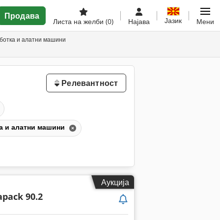
Продава
Јазик
Листа на желби
(0)
Најава
Мени
ботка и алатни машини
Релевантност
а и алатни машини
Аукција
pack 90.2