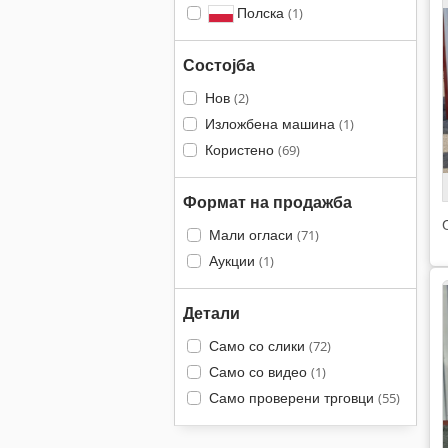
Полска
(1)
Состојба
Нов
(2)
Изложбена машина
(1)
Користено
(69)
Формат на продажба
Мали огласи
(71)
Аукции
(1)
Детали
Само со слики
(72)
Само со видео
(1)
Само проверени трговци
(55)