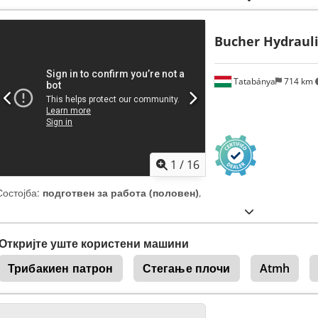
Bucher Hydrauli
Tatabánya
714 km
1
/
16
Состојба:
подготвен за работа (половен)
,
Откријте уште користени машини
Трибакиен патрон
Стегање плочи
Atmh