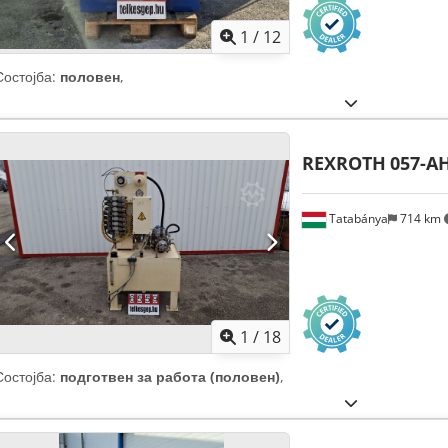
1
/
12
Состојба:
половен
,
REXROTH
057-A
Tatabánya
714 km
1
/
18
Состојба:
подготвен за работа (половен)
,