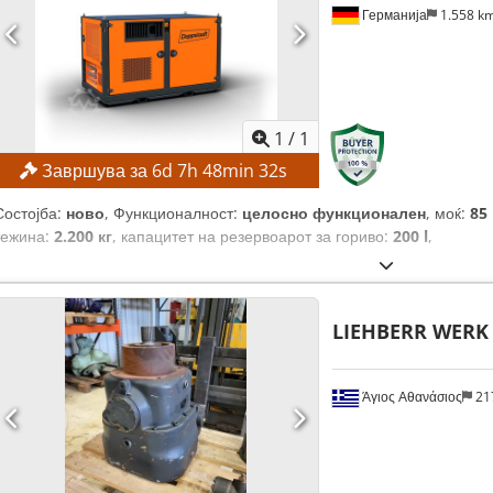
Германија
1.558 k
1
/
1
Завршува за
6
d
7
h
48
min
30
s
Состојба:
ново
, Функционалност:
целосно функционален
, моќ:
85
тежина:
2.200 кг
, капацитет на резервоарот за гориво:
200 l
,
LIEHBERR WERK
Άγιος Αθανάσιος
21