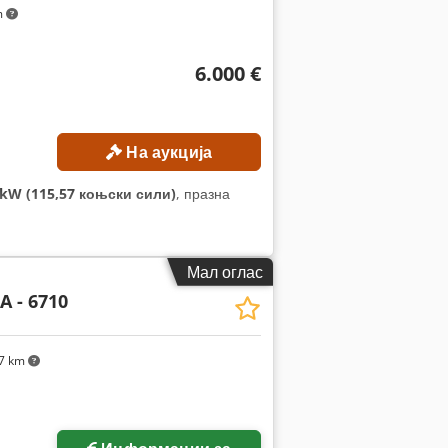
m
6.000 €
На аукција
 kW (115,57 коњски сили)
, празна
Мал оглас
A - 6710
7 km