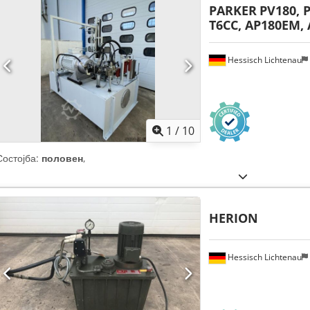
PARKER
PV180, 
T6CC, AP180EM, 
Hessisch Lichtenau
1
/
10
Состојба:
половен
,
HERION
Hessisch Lichtenau