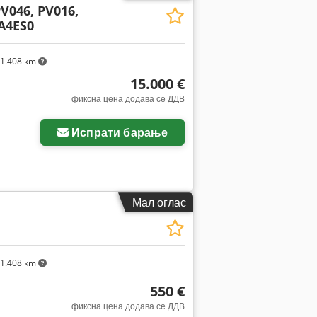
PV046, PV016,
A4ES0
1.408 km
15.000 €
фиксна цена додава се ДДВ
Испрати барање
Мал оглас
1.408 km
550 €
фиксна цена додава се ДДВ