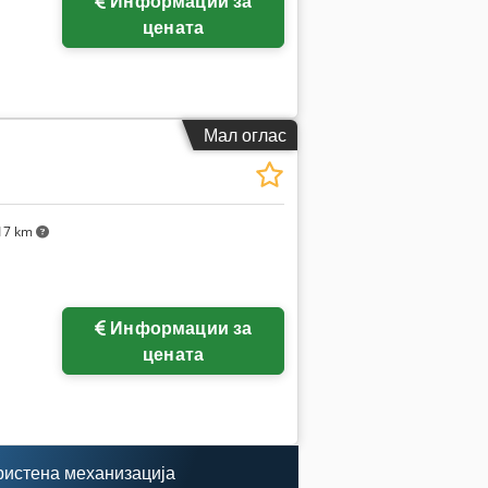
Информации за
цената
Мал оглас
17 km
Информации за
цената
ристена механизација