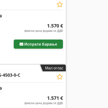
1.570 €
фиксна цена додава се ДДВ
Испрати барање
Мал оглас
-4503-0-C
1.571 €
фиксна цена додава се ДДВ