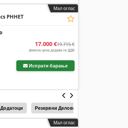
Мал оглас
cs
PHHET
17.000 €
19.715 €
фиксна цена додава се ДДВ
Испрати барање
Додатоци
Резервни Делови
Мал оглас