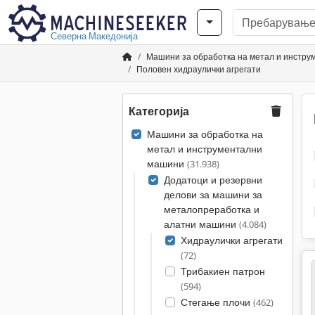
Северна Македонија
Машини за обработка на метал и инстр
Половен хидраулички агрегати
Категорија
Машини за обработка на
метал и инструментални
машини
(31.938)
Додатоци и резервни
делови за машини за
металопреработка и
алатни машини
(4.084)
Хидраулички агрегати
(72)
Трибакиен патрон
(594)
Стегање плочи
(462)