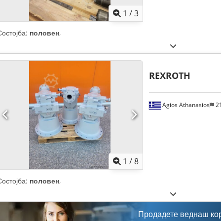
1
/
3
Состојба:
половен
,
REXROTH
Agios Athanasios
2
1
/
8
Состојба:
половен
,
Продадете веднаш ко