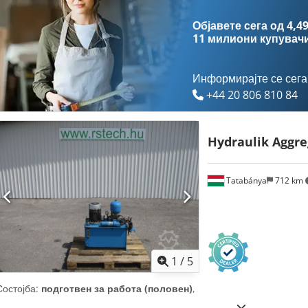
Објавете сега од 4,49
11 милиони купувач
Информирајте се сега
+44 20 806 810 84
Hydraulik Aggre
Tatabánya
712 km
1
/
5
Состојба:
подготвен за работа (половен)
,