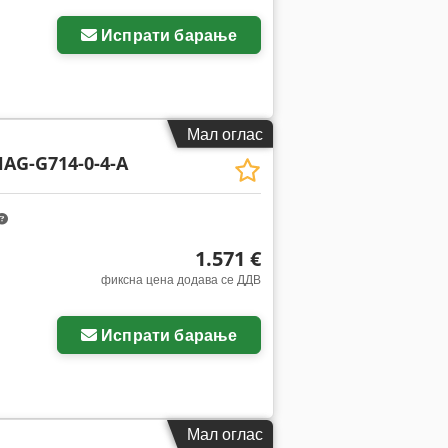
Испрати барање
Мал оглас
HAG-G714-0-4-A
1.571 €
фиксна цена додава се ДДВ
Испрати барање
Мал оглас