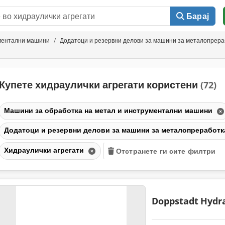
Барај
ументални машини
Додатоци и резервни делови за машини за металопрера
Купете хидраулички агрегати користени
(72)
Машини за обработка на метал и инструментални машини
Додатоци и резервни делови за машини за металопреработк
Хидраулички агрегати
Отстранете ги сите филтри
Doppstadt
Hydra