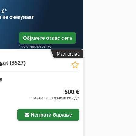
 €
*
и
ве очекуваат
Објавете оглас сега
*по оглас/месечно
Мал оглас
gat
(3527)
500 €
фиксна цена додава се ДДВ
Испрати барање