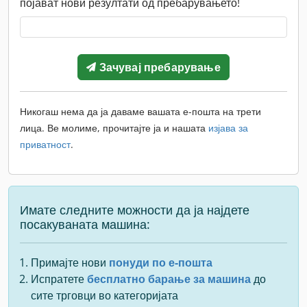
појават нови резултати од пребарувањето!
Зачувај пребарување
Никогаш нема да ја даваме вашата е-пошта на трети
лица. Ве молиме, прочитајте ја и нашата
изјава за
приватност
.
Имате следните можности да ја најдете
посакуваната машина:
Примајте нови
понуди по е-пошта
Испратете
бесплатно барање за машина
до
сите трговци во категоријата