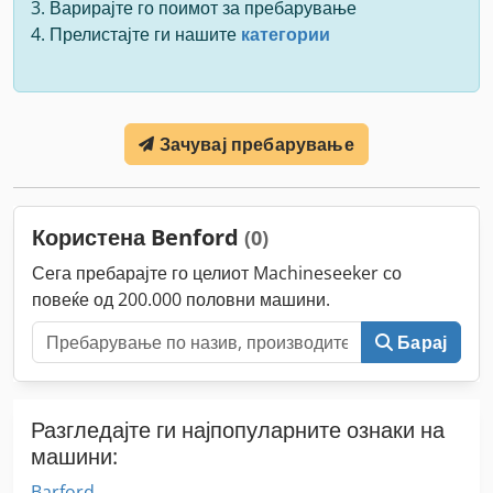
Варирајте го поимот за пребарување
Прелистајте ги нашите
категории
Зачувај пребарување
Користена Benford
(0)
Сега пребарајте го целиот Machineseeker со
повеќе од 200.000 половни машини.
Барај
Разгледајте ги најпопуларните ознаки на
машини:
Barford