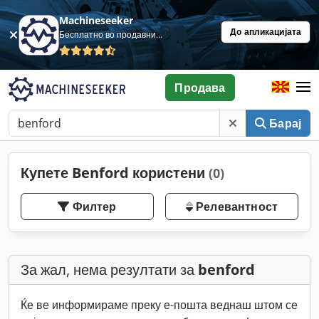
Machineseeker
До апликацијата
Бесплатно во продавница
Продава
Барај
Купете Benford користени
(0)
Филтер
Релевантност
За жал, нема резултати за
benford
Ќе ве информираме преку е-пошта веднаш штом се