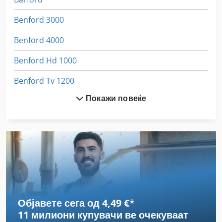
Benford 3000
Benford 4000
Benford Hd 1000
Benford Tv 1200
Покажи повеќе
Benfra 135 B
Benhil
Benhil 8380
Berrenberg
Dkbh
Објавете сега од 4,49 €
*
Emminghaus
11 милиони купувачи
ве очекуваат