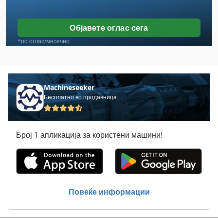
Landini
Waben
Објавете оглас сега
Бенд
*по оглас/месечно
Бенд Бенд
Бенд Фен
Machineseeker
Бесплатно во продавница
Бензинска Станица
Бензински Мотор
Број 1 апликација за користени машини!
Бифе
Боја Распрскувач
Запре
Повеќе информации
Кофражни