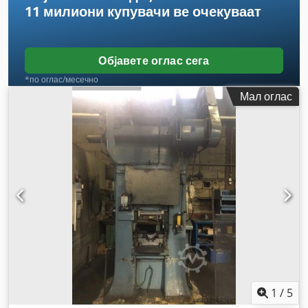
11 милиони купувачи
ве очекуваат
Објавете оглас сега
*по оглас/месечно
Мал оглас
1
/
5