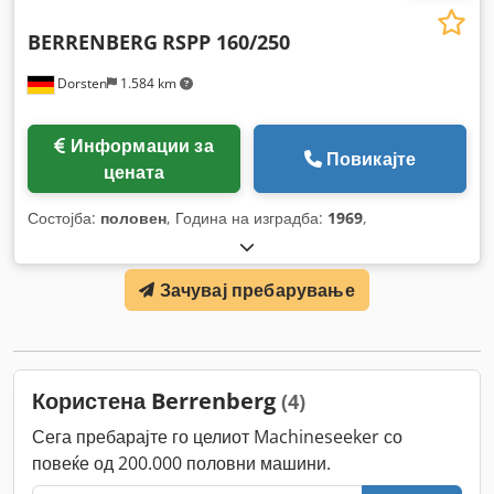
BERRENBERG
RSPP 160/250
Dorsten
1.584 km
Информации за
Повикајте
цената
Состојба:
половен
, Година на изградба:
1969
,
Зачувај пребарување
Користена Berrenberg
(4)
Сега пребарајте го целиот Machineseeker со
повеќе од 200.000 половни машини.