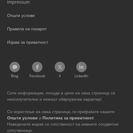
Impressum
Општи услови
Правила на пазарот
Изјава за приватност
Blog
Facebook
X
LinkedIn
Сите информации, понуди и цени на оваа страница се
неисклучителни и немаат обврзувачки карактер!
Со користење на оваа страница, ги прифаќате нашите
Општи услови
и
Политика за приватност
.
Наведените марки се сопственост на нивните соодветни
сопственици.