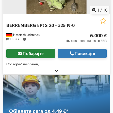
1
/
10
BERRENBERG
EPtG 20 - 325 N-0
6.000 €
Hessisch Lichtenau
1.408 km
фиксна цена додава се ДДВ
Побарајте
Повикајте
Состојба:
половен
,
Објавете сега од 4,49 €
*