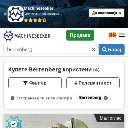
Machineseeker
До апликацијата
Бесплатно во продавница
Продава
Барај
Купете Berrenberg користени
(4)
Филтер
Релевантност
Berrenberg
Отстранете ги сите филтри
Мал оглас