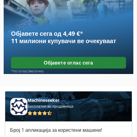
Elbtalwerk
Habegger
Објавете сега од 4,49 €
*
Hembrug
11 милиони купувачи
ве очекуваат
Hensel
Herminghausen
Објавете оглас сега
Karstens
*по оглас/месечно
Kellenberger
Kieserling
Machineseeker
Бесплатно во продавница
Mtrent
Niederberger
Број 1 апликација за користени машини!
Reckermann