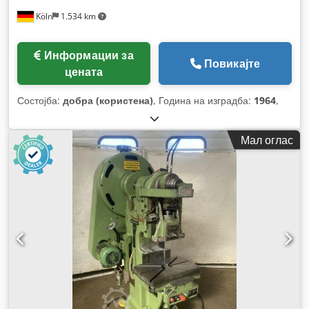
Köln
1.534 km
Информации за
Повикајте
цената
Состојба:
добра (користена)
, Година на изградба:
1964
,
Мал оглас