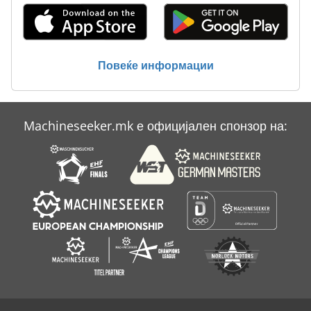
Reinecker
Weibert
Повеќе информации
Wendt
Баумкучен Рерна
Machineseeker.mk е официјален спонзор на:
Берлин
Куќа Врска Кутија Geyer