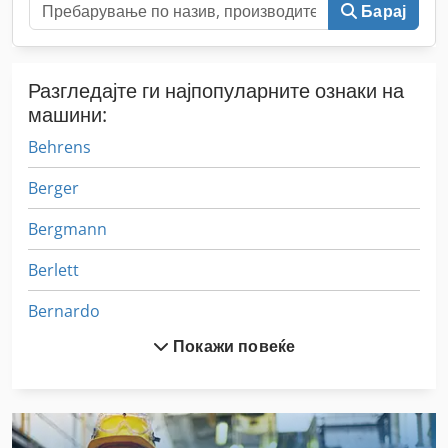
Барај
Разгледајте ги најпопуларните ознаки на
машини:
Behrens
Berger
Bergmann
Berlett
Bernardo
Покажи повеќе
Beyeler
Buetfering
Buetfering Aws 1100