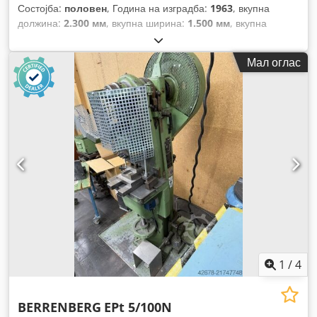
Состојба:
половен
, Година на изградба:
1963
, вкупна
должина:
2.300 мм
, вкупна ширина:
1.500 мм
, вкупна
висина:
2.880 мм
,
Мал оглас
1
/
4
BERRENBERG
EPt 5/100N