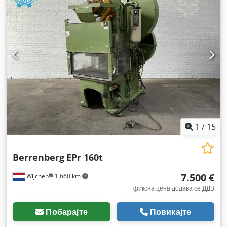
1
/
15
Berrenberg
EPr 160t
7.500 €
Wijchen
1.660 km
фиксна цена додава се ДДВ
Побарајте
Повикајте