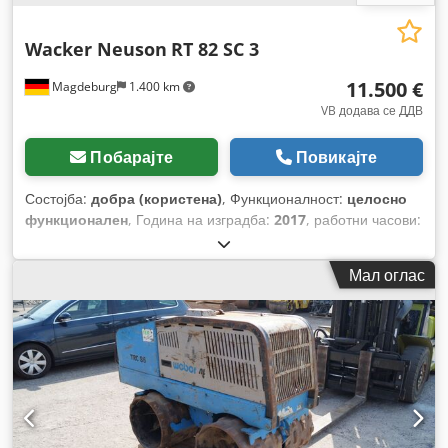
Wacker Neuson
RT 82 SC 3
11.500 €
Magdeburg
1.400 km
VB додава се ДДВ
Побарајте
Повикајте
Состојба:
добра (користена)
, Функционалност:
целосно
функционален
, Година на изградба:
2017
, работни часови:
390 h
,
Мал оглас