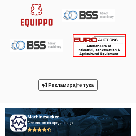
Off-Road Автомобили
Rohr
Stavostroj Vp 200
Tur 560
V-Вина
Вклучување Господар Профит 2
Водич И Совети До Точење Од 500 Мм Вретено
Рекламирајте тука
Воз И Водилка Завртка
Статистика На Ent
Machineseeker
Бесплатно во продавница