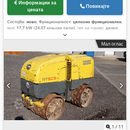
Информации за
Повикајте
цената
Состојба:
ново
, Функционалност:
целосно функционален
,
моќ:
17,7 kW (24,07 коњски сили)
, тип на гориво:
дизел
,
работна тежина:
1.456 кг
, Година на изградба:
2026
,
Мал оглас
1
/
11