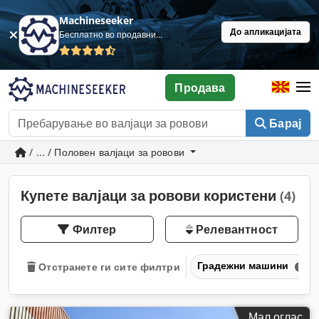
Machineseeker
До апликацијата
Бесплатно во продавница
Продава
Барај
/ ... / Половен валјаци за ровови
Купете валјаци за ровови користени
(4)
Филтер
Релевантност
Градежни машини
Отстранете ги сите филтри
Мал оглас