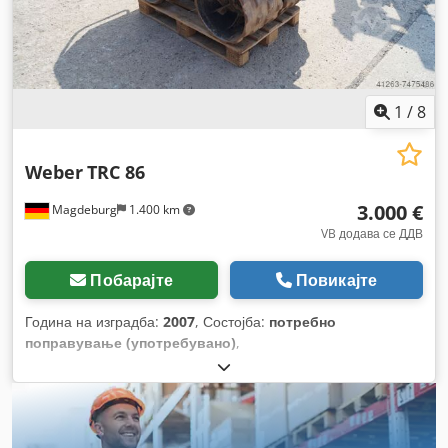
1
/
8
Weber
TRC 86
3.000 €
Magdeburg
1.400 km
VB додава се ДДВ
Побарајте
Повикајте
Година на изградба:
2007
, Состојба:
потребно
поправување (употребувано)
,