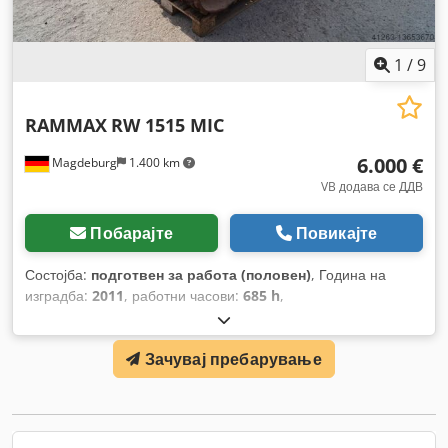
1
/
9
RAMMAX
RW 1515 MIC
6.000 €
Magdeburg
1.400 km
VB додава се ДДВ
Побарајте
Повикајте
Состојба:
подготвен за работа (половен)
, Година на
изградба:
2011
, работни часови:
685 h
,
Зачувај пребарување