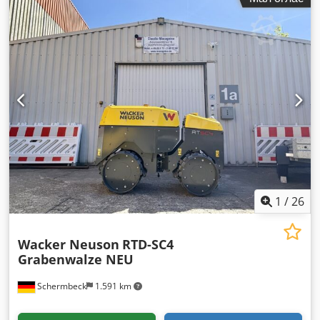
1
/
26
Wacker Neuson
RTD-SC4
Grabenwalze NEU
Schermbeck
1.591 km