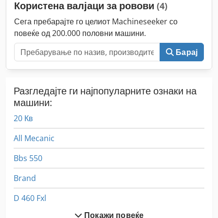
Користена валјаци за ровови
(4)
Сега пребарајте го целиот Machineseeker со
повеќе од 200.000 половни машини.
Барај
Разгледајте ги најпопуларните ознаки на
машини:
20 Кв
All Mecanic
Bbs 550
Brand
D 460 Fxl
Покажи повеќе
Dil 00 40