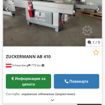
1
/
9
ZUCKERMANN
AB 410
Schwanberg
775 km
Информации за
Повикајте
цената
Состојба:
сервисно обновено (користено)
,