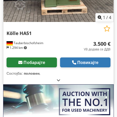
1
/
4
Kölle
HA51
3.500 €
Tauberbischofsheim
1.294 km
VB додава се ДДВ
Побарајте
Повикајте
Состојба:
половен
,