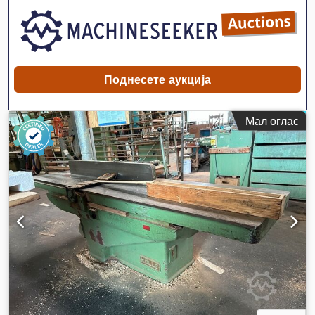
Поднесете аукција
Мал оглас