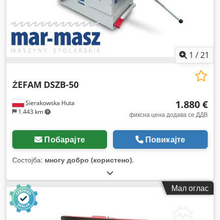
1
/
21
ŻEFAM
DSZB-50
1.880 €
Sierakowska Huta
1.443 km
фиксна цена додава се ДДВ
Побарајте
Повикајте
Состојба:
многу добро (користено)
,
Мал оглас