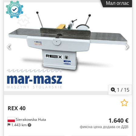
Мал оглас
1
/
15
REX 40
1.640 €
Sierakowska Huta
1.443 km
фиксна цена додава се ДДВ