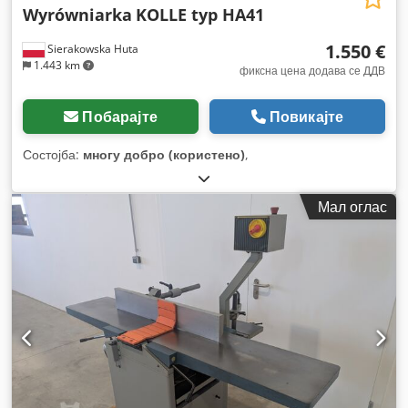
Wyrówniarka
KOLLE typ HA41
1.550 €
Sierakowska Huta
1.443 km
фиксна цена додава се ДДВ
Побарајте
Повикајте
Состојба:
многу добро (користено)
,
Мал оглас