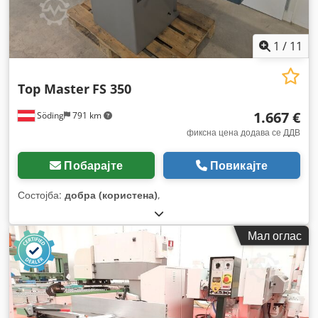
1
/
11
Top Master
FS 350
1.667 €
Söding
791 km
фиксна цена додава се ДДВ
Побарајте
Повикајте
Состојба:
добра (користена)
,
Мал оглас