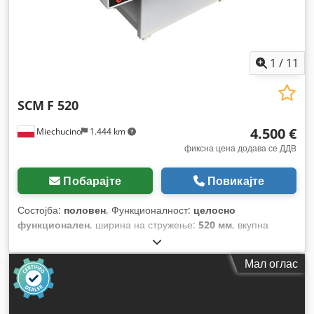
1
/
11
SCM
F 520
4.500 €
Miechucino
1.444 km
фиксна цена додава се ДДВ
Побарајте
Повикајте
Состојба:
половен
, Функционалност:
целосно
функционален
, ширина на стружење:
520 мм
, вкупна
ширина:
800 мм
, вкупна висина:
1.500 мм
, вкупна тежина:
900 кг
, вкупна должина:
3.100 мм
, работна ширина:
520
Мал оглас
мм
, број на ножеви за стругалка:
4
, пречник на вратилото
на стругалката:
120 мм
, должина на масата:
3.050 мм
,