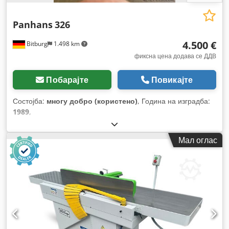
Panhans
326
4.500 €
Bitburg
1.498 km
фиксна цена додава се ДДВ
Побарајте
Повикајте
Состојба:
многу добро (користено)
, Година на изградба:
1989
,
Мал оглас