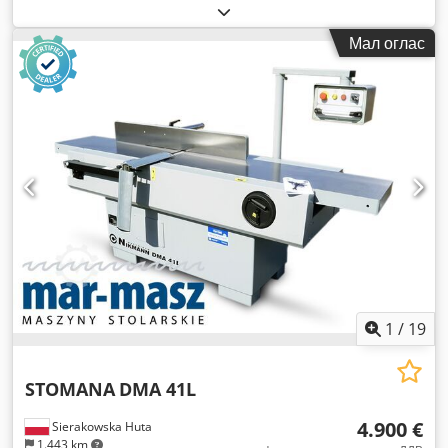
Мал оглас
1
/
19
STOMANA
DMA 41L
4.900 €
Sierakowska Huta
1.443 km