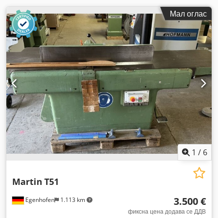
Мал оглас
1
/
6
Martin
T51
3.500 €
Egenhofen
1.113 km
фиксна цена додава се ДДВ