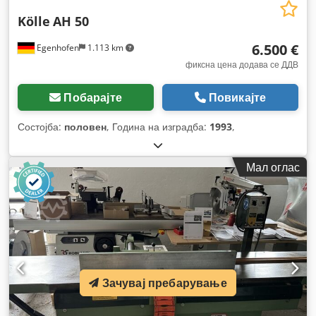
Kölle
AH 50
6.500 €
Egenhofen
1.113 km
фиксна цена додава се ДДВ
Побарајте
Повикајте
Состојба:
половен
, Година на изградба:
1993
,
Мал оглас
Зачувај пребарување