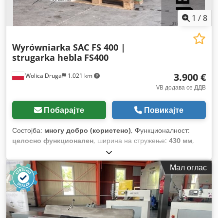
1
/
8
Wyrówniarka SAC FS 400 |
strugarka hebla
FS400
3.900 €
Wolica Druga
1.021 km
VB додава се ДДВ
Побарајте
Повикајте
Состојба:
многу добро (користено)
, Функционалност:
целосно функционален
, ширина на стружење:
430 мм
,
дијаметар на алатот:
120 мм
, број на сечила:
4
, тип на
активирање:
електричен
, максимална брзина на вртење:
Мал оглас
5.000 обр/мин
, вкупна должина на масите за рендање:
2.900 мм
, вкупна ширина:
700 мм
, вкупна висина:
1.000 мм
,
вкупна тежина:
750 кг
,