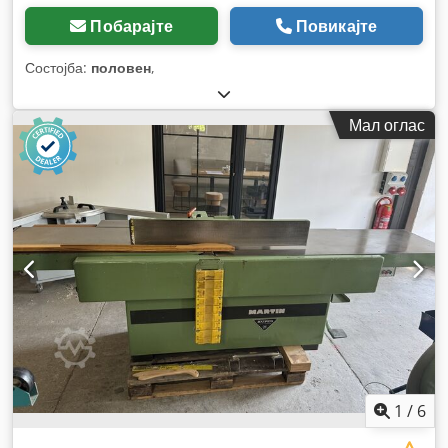
Побарајте
Повикајте
Состојба:
половен
,
Мал оглас
1
/
6