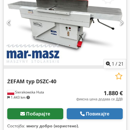
1
/
21
ŻEFAM typ DSZC-40
1.880 €
Sierakowska Huta
1.443 km
фиксна цена додава се ДДВ
Побарајте
Повикајте
Состојба:
многу добро (користено)
,