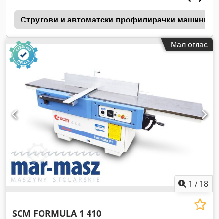
8
Стругови и автоматски профилирачки машини
Мал оглас
1
/
18
SCM FORMULA 1 410