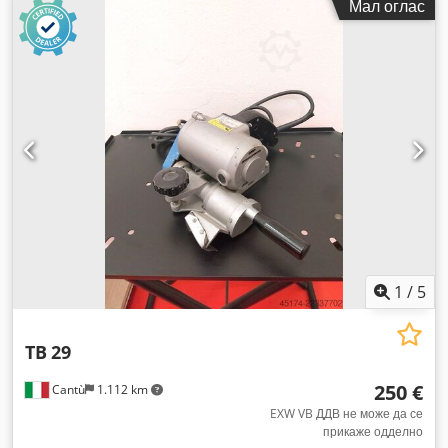
Мал оглас
1
/
5
TB
29
250 €
Cantù
1.112 km
EXW VB ДДВ не може да се
прикаже одделно