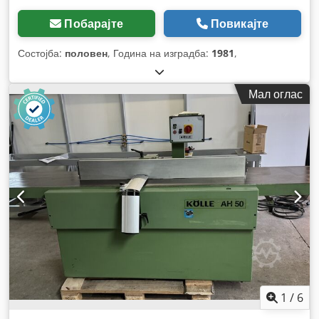
Побарајте
Повикајте
Состојба:
половен
, Година на изградба:
1981
,
Мал оглас
1
/
6