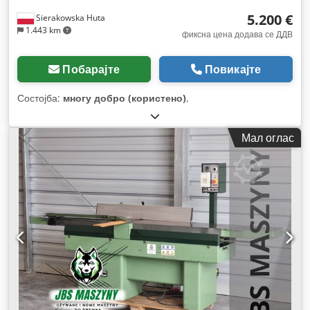
5.200 €
Sierakowska Huta
1.443 km
фиксна цена додава се ДДВ
Побарајте
Повикајте
Состојба:
многу добро (користено)
,
Мал оглас