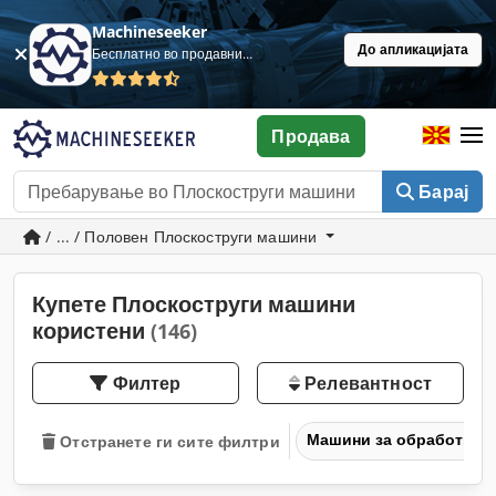
Machineseeker
До апликацијата
Бесплатно во продавница
Продава
Барај
/ ... / Половен Плоскоструги машини
Купете Плоскоструги машини
користени
(146)
Филтер
Релевантност
Машини за обработка н
Отстранете ги сите филтри