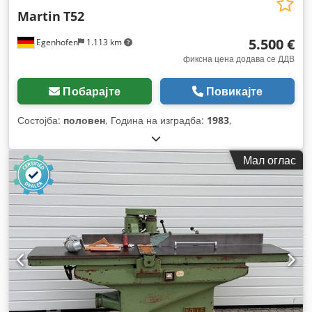
Martin
T52
5.500 €
Egenhofen
1.113 km
фиксна цена додава се ДДВ
Побарајте
Повикајте
Состојба:
половен
, Година на изградба:
1983
,
Мал оглас