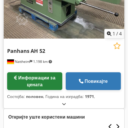
1
/
4
Panhans
AH 52
Nattheim
1.198 km
Информации за
Повикајте
цената
Состојба:
половен
, Година на изградба:
1971
,
Откријте уште користени машини