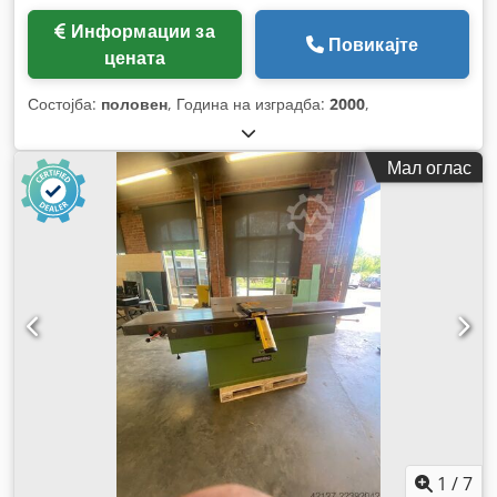
Информации за
Повикајте
цената
Состојба:
половен
, Година на изградба:
2000
,
Мал оглас
1
/
7