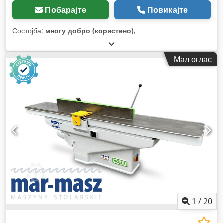
Побарајте
Повикајте
Состојба:
многу добро (користено)
,
Мал оглас
1
/
20