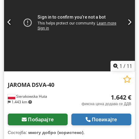
1
/
11
JAROMA
DSVA-40
1.642 €
Sierakowska Huta
1.443 km
фиксна цена додава се ДДВ
Побарајте
Повикајте
Состојба:
многу добро (користено)
,