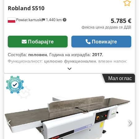
Robland
S510
5.785 €
Powiat kartuski
1.440 km
фиксна цена додава се ДДВ
Побарајте
Повикајте
Состојба:
половен
, Година на изградба:
2017
,
Функционалност:
целосно функционален
, влезен напон:
400 V
, влезна фреквенција:
50 Hz
, тип на влезен струја:
трифазен
, ширина на стружење:
510 мм
, број на сечила:
4
,
Мал оглас
тип на активирање:
електричен
, Опрема:
Ознака CE
,