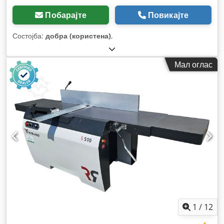
Побарајте
Повикајте
Состојба:
добра (користена)
,
Мал оглас
1
/
12