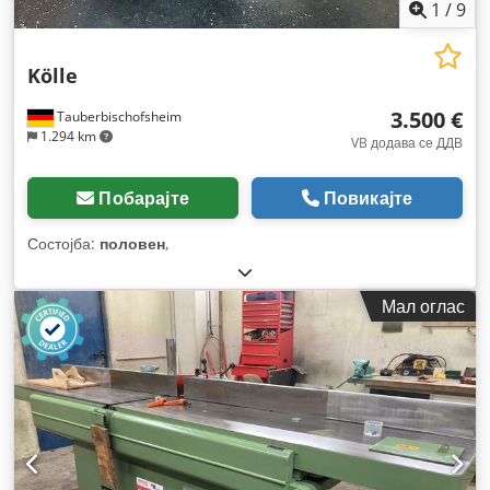
1
/
9
Kölle
3.500 €
Tauberbischofsheim
1.294 km
VB додава се ДДВ
Побарајте
Повикајте
Состојба:
половен
,
Мал оглас