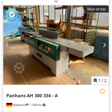
Мал оглас
1
/
2
Panhans
AH 300 334 - A
Nattheim
1.198 km