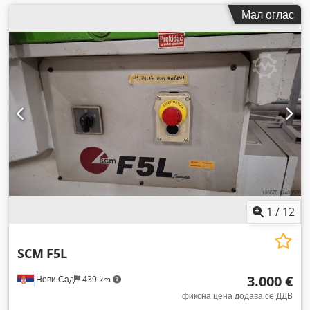
Мал оглас
1
/
12
SCM
F5L
3.000 €
Нови Сад
439 km
фиксна цена додава се ДДВ