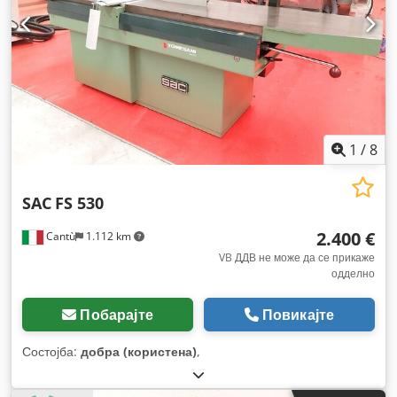
1
/
8
SAC
FS 530
2.400 €
Cantù
1.112 km
VB ДДВ не може да се прикаже
одделно
Побарајте
Повикајте
Состојба:
добра (користена)
,