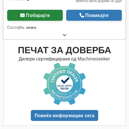
фиксна цена додава се ДДВ
Побарајте
Повикајте
Состојба:
ново
,
ПЕЧАТ ЗА ДОВЕРБА
Дилери сертифицирани од Machineseeker
Повеќе информации сега