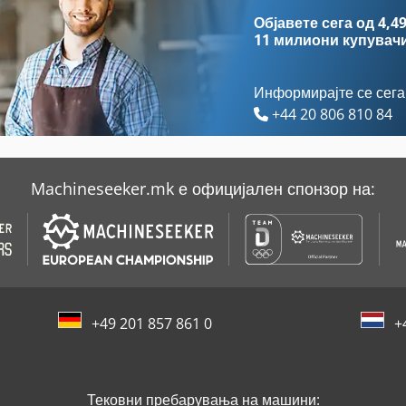
Ewd
Prodeco
Објавете сега од 4,49
11 милиони купувач
Информирајте се сега
+44 20 806 810 84
Machineseeker.mk е официјален спонзор на:
+49 201 857 861 0
+
Тековни пребарувања на машини: