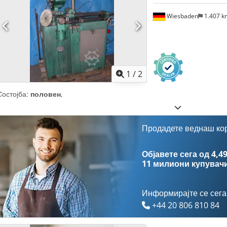
Wiesbaden
1.407 
1
/
2
Состојба:
половен
,
Продадете веднаш ко
Објавете сега од 4,49
11 милиони купувач
Информирајте се сега
+44 20 806 810 84