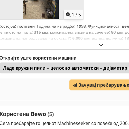
1
/
5
Состојба:
половен
, Година на изградба:
1998
, Функционалност:
це
сечилото на пила:
315 мм
, максимална висина на сечење:
80 мм
, д
должина на напредување на оската Y:
6.000 мм
, вкупна должина:
13
вкупна ширина:
2.300 мм
, вкупна тежина:
5.000 кг
, Опсег на сечење
на сечење квадратен челик на 90°:
1 мм
, дијаметар на сечење:
80 
Откријте уште користени машини
Ладе кружни пили – целосно автоматски – дијаметар 
Зачувај пребарувањ
Користена Bewo
(5)
Сега пребарајте го целиот Machineseeker со повеќе од 20