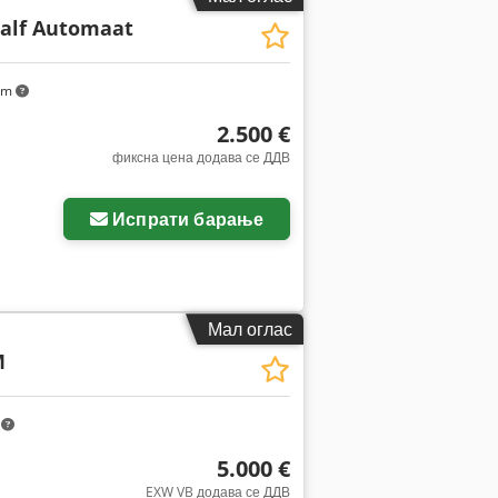
alf Automaat
km
2.500 €
фиксна цена додава се ДДВ
Испрати барање
Мал оглас
M
m
5.000 €
EXW VB додава се ДДВ