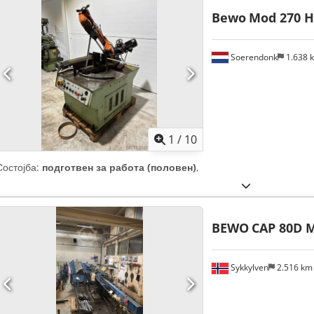
Bewo
Mod 270 H
Soerendonk
1.638 
1
/
10
Состојба:
подготвен за работа (половен)
,
BEWO
CAP 80D 
Sykkylven
2.516 k