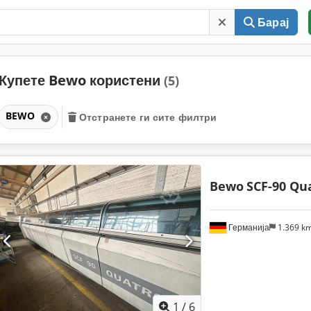
Барај
Купете Bewo користени
(5)
BEWO
Отстранете ги сите филтри
Bewo
SCF-90 Qu
Германија
1.369 k
1
/
6