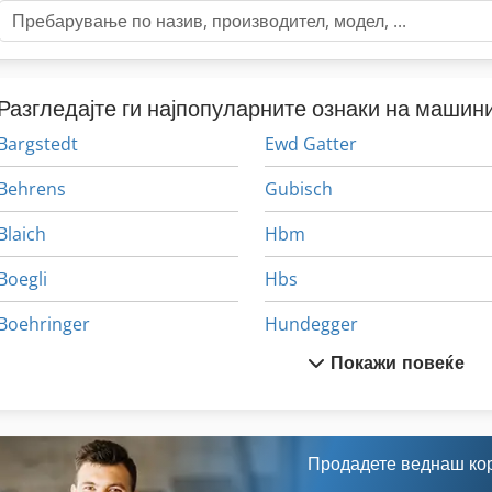
Разгледајте ги најпопуларните ознаки на машини
Bargstedt
Ewd Gatter
Behrens
Gubisch
Blaich
Hbm
Boegli
Hbs
Boehringer
Hundegger
Покажи повеќе
Dbm
Maweg
Dieffenbacher
Meba
Ecoworxx
Omga
Продадете веднаш ко