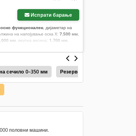
Испрати барање
лосно функционален
, дијаметар на
олжина на напојување оска X:
7.500 мм
,
.000 мм
, вкупна висина:
1.700 мм
,
 квадратен челик на 45°:
1 мм
, Опсег
мм
,
на сечило 0–350 мм
Резервно Сечило
Сечеше
е
0.000 половни машини.