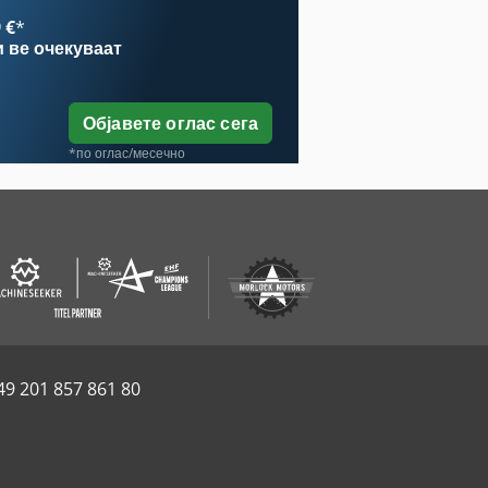
 €
*
и
ве очекуваат
Објавете оглас сега
*по оглас/месечно
49 201 857 861 80