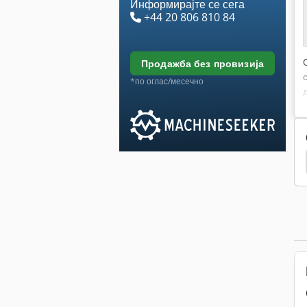
Информирајте се сега
+44 20 806 810 84
продажба без провизија
*по оглас/месечно
е
Кружни Пилана
Кружни Пили Бран Нови