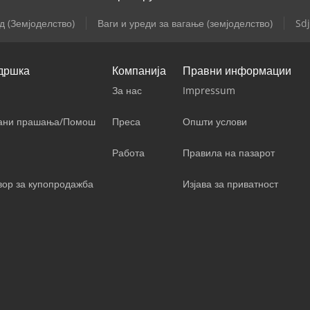
д (Земјоделство)
Ваги и уреди за вагање (земјоделство)
Sdj
дршка
Компанија
Правни информации
За нас
Impressum
вани прашања/Помош
Преса
Општи услови
Работа
Правила на пазарот
вор за купопродажба
Изјава за приватност