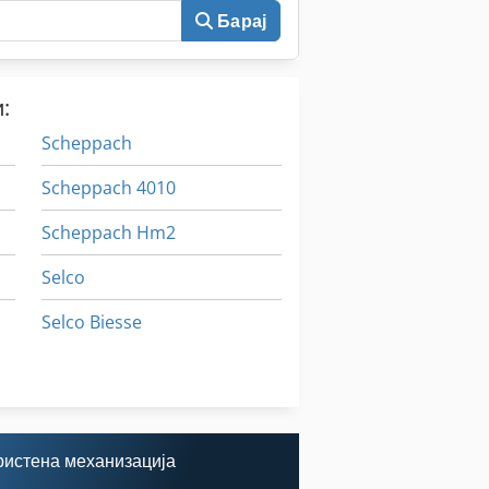
Барај
:
Scheppach
Scheppach 4010
Scheppach Hm2
Selco
Selco Biesse
Webo
Wiegand
ристена механизација