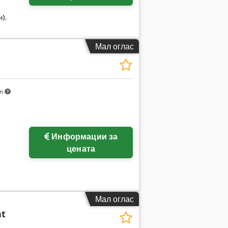
н)
,
Мал оглас
km
Побарајте повеќе
Информации за
слики
цената
Мал оглас
t