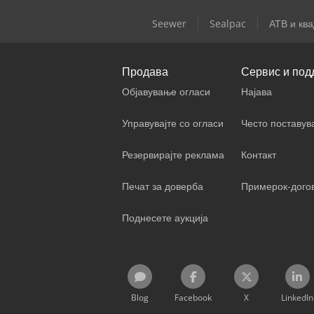
Seewer
Sealpac
АТВ и ква
Продава
Сервис и под
Објавување огласи
Најава
Управувајте со огласи
Често поставу
Резервирајте реклама
Контакт
Печат за доверба
Примерок-дого
Поднесете аукција
Blog
Facebook
X
LinkedIn