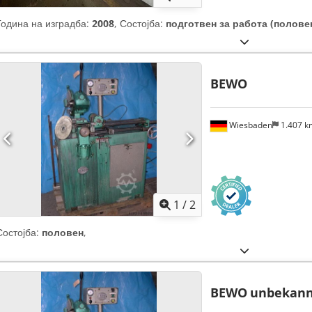
Година на изградба:
2008
, Состојба:
подготвен за работа (полове
BEWO
Wiesbaden
1.407 
1
/
2
Состојба:
половен
,
BEWO
unbekann