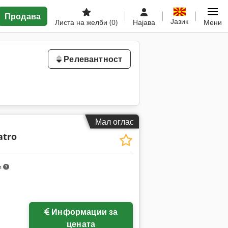
Продава
Јазик
Листа на желби
(0)
Најава
Мени
Релевантност
Мал оглас
atro
m
Информации за
цената