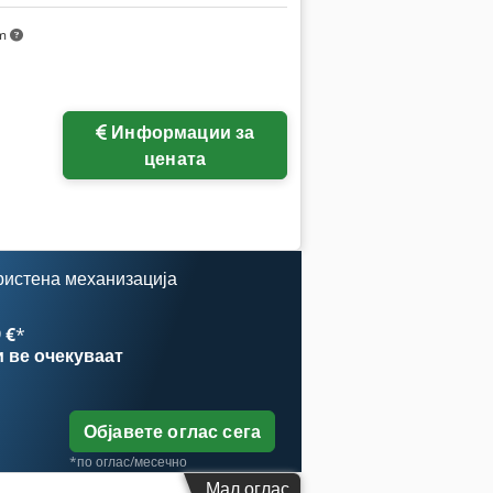
km
Побарајте повеќе
Информации за
слики
цената
ристена механизација
 €
*
и
ве очекуваат
Објавете оглас сега
*по оглас/месечно
Мал оглас