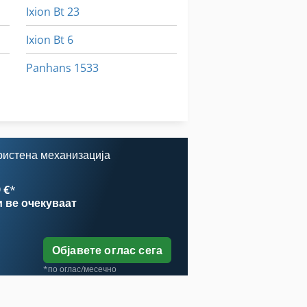
Ixion Bt 23
Ixion Bt 6
Panhans 1533
Ras 400
Schlebach Rbm
ристена механизација
 €
*
и
ве очекуваат
Објавете оглас сега
*по оглас/месечно