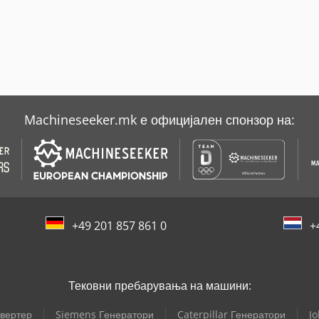
Machineseeker.mk е официјален спонзор на:
+49 201 857 861 0
+
Тековни пребарувања на машини:
вертер
Siemens Генератори
Caterpillar Генератори
J