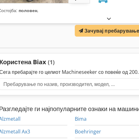
Состојба:
половен
,
Зачувај пребарувањ
Користена Biax
(1)
Сега пребарајте го целиот Machineseeker со повеќе од 20
Разгледајте ги најпопуларните ознаки на машини
Alzmetall
Bima
Alzmetall Ax3
Boehringer