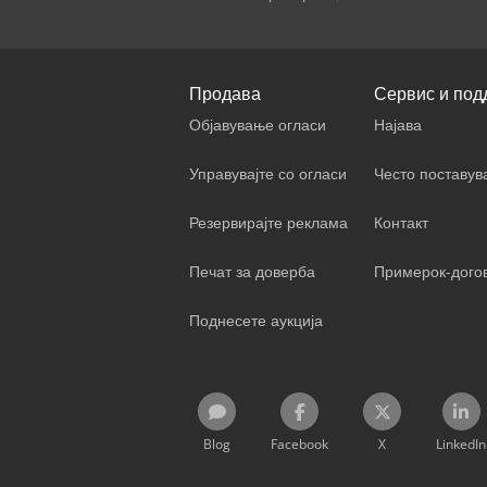
Продава
Сервис и под
Објавување огласи
Најава
Управувајте со огласи
Често поставу
Резервирајте реклама
Контакт
Печат за доверба
Примерок-дого
Поднесете аукција
Blog
Facebook
X
LinkedIn