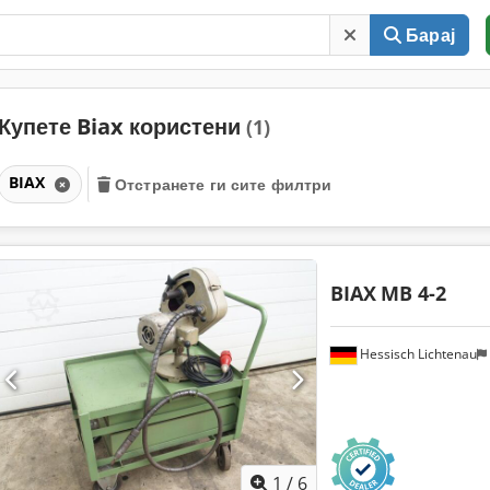
Барај
Купете Biax користени
(1)
BIAX
Отстранете ги сите филтри
BIAX
MB 4-2
Hessisch Lichtenau
1
/
6