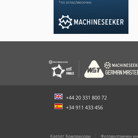
*по оглас/месечно
+44 20 331 800 72
+34 911 433 456
Kaeser Компресори
Фотоволтаичен ин