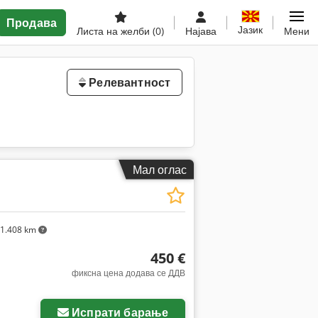
Продава
Јазик
Листа на желби
(0)
Најава
Мени
Релевантност
Мал оглас
1.408 km
450 €
фиксна цена додава се ДДВ
Испрати барање