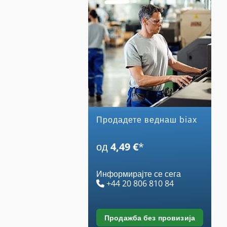
Продадете веднаш biax
од
4,49 €
*
Информирајте се сега
+44 20 806 810 84
продажба без провизија