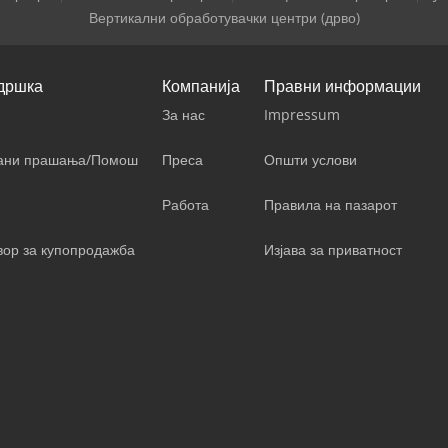
Вертикални обработувачки центри (дрво)
дршка
Компанија
Правни информации
За нас
Impressum
вани прашања/Помош
Преса
Општи услови
Работа
Правила на пазарот
вор за купопродажба
Изјава за приватност