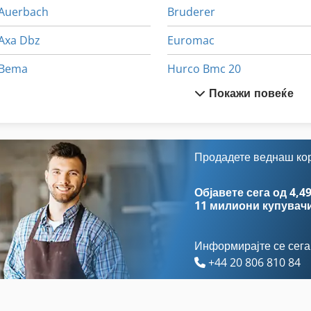
Auerbach
Bruderer
Axa Dbz
Euromac
Bema
Hurco Bmc 20
Покажи повеќе
Biesse
Hurco Bmc 30 M
Bihler
Ibarmia
Bihler Rm 35
Ixion 30
Продадете веднаш ко
Bihler Rm 40
Ixion Baz 325
Објавете сега од 4,49
11 милиони купувач
Информирајте се сега
+44 20 806 810 84