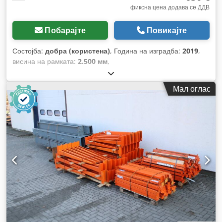
фиксна цена додава се ДДВ
Побарајте
Повикајте
Состојба:
добра (користена)
, Година на изградба:
2019
,
висина на рамката:
2.500 мм
,
Мал оглас