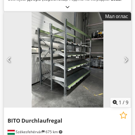
Мал оглас
1
/
9
BITO
Durchlaufregal
Székesfehérvár
675 km