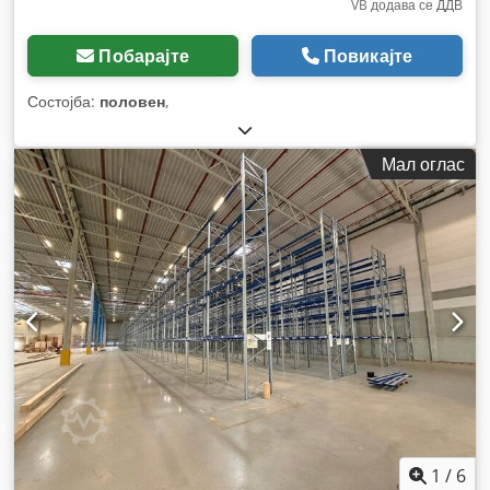
VB додава се ДДВ
Побарајте
Повикајте
Состојба:
половен
,
Мал оглас
1
/
6