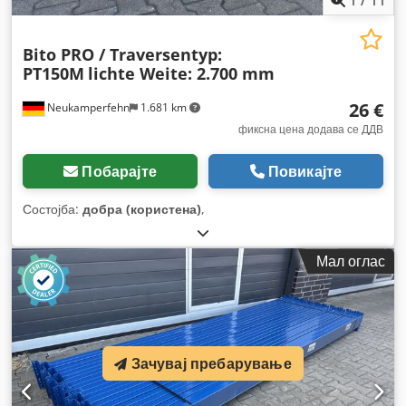
1
/
11
Bito PRO / Traversentyp:
PT150M
lichte Weite: 2.700 mm
26 €
Neukamperfehn
1.681 km
фиксна цена додава се ДДВ
Побарајте
Повикајте
Состојба:
добра (користена)
,
Мал оглас
Зачувај пребарување