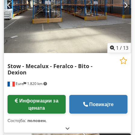
1
/
13
Stow - Mecalux - Feralco - Bito -
Dexion
Eure
1.820 km
Информации за
Повикајте
цената
Состојба:
половен
,