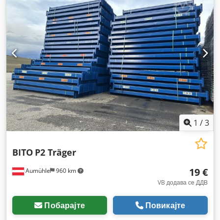
1
/
3
BITO
P2 Träger
19 €
Aumühle
960 km
VB додава се ДДВ
Побарајте
Повикајте