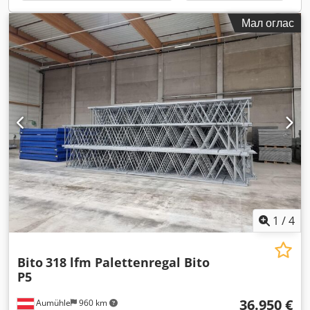
Мал оглас
1
/
4
Bito
318 lfm Palettenregal Bito
P5
36.950 €
Aumühle
960 km