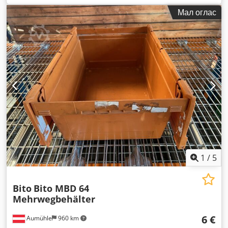
Мал оглас
1
/
5
Bito
Bito MBD 64
Mehrwegbehälter
6 €
Aumühle
960 km