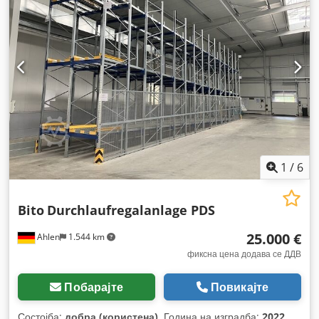
1
/
6
Bito
Durchlaufregalanlage PDS
25.000 €
Ahlen
1.544 km
фиксна цена додава се ДДВ
Побарајте
Повикајте
Состојба:
добра (користена)
, Година на изградба:
2022
,