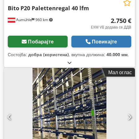
Bito
P20 Palettenregal 40 lfm
2.750 €
Aumühle
960 km
EXW VB додава се ДДВ
Побарајте
Повикајте
Состојба:
добра (користена)
, вкупна должина:
40.000 мм
,
Мал оглас