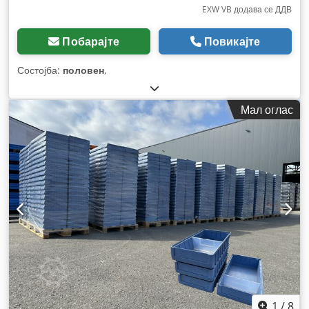
EXW VB додава се ДДВ
Побарајте
Повикајте
Состојба:
половен
,
Мал оглас
1
/
8