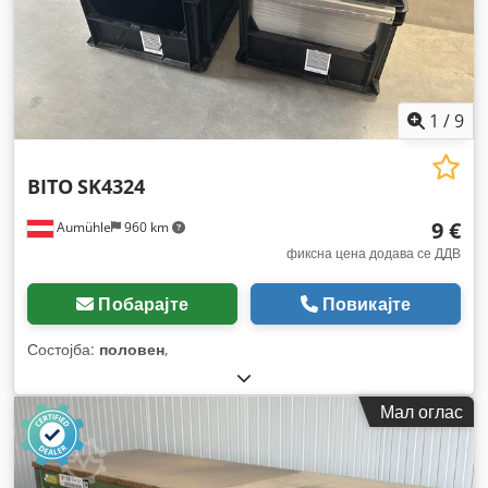
1
/
9
BITO
SK4324
9 €
Aumühle
960 km
фиксна цена додава се ДДВ
Побарајте
Повикајте
Состојба:
половен
,
Мал оглас