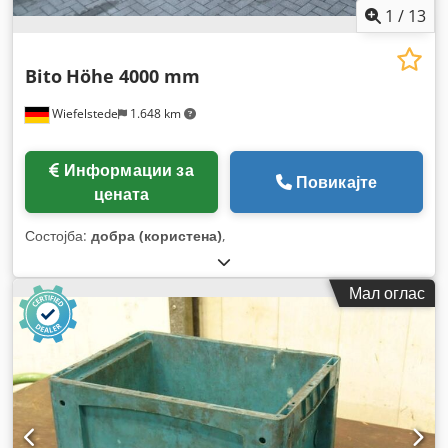
1
/
13
Bito
Höhe 4000 mm
Wiefelstede
1.648 km
Информации за
Повикајте
цената
Состојба:
добра (користена)
,
Мал оглас