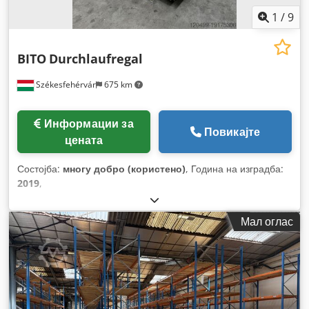
1
/
9
BITO
Durchlaufregal
Székesfehérvár
675 km
Информации за
Повикајте
цената
Состојба:
многу добро (користено)
, Година на изградба:
2019
,
Мал оглас