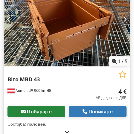
1
/
5
Bito
MBD 43
4 €
Aumühle
960 km
VB додава се ДДВ
Побарајте
Повикајте
Состојба:
половен
,