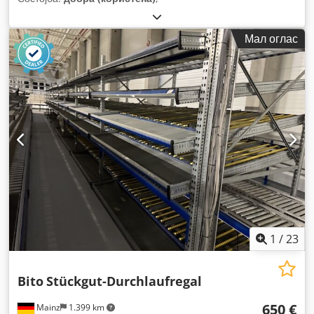
Мал оглас
1
/
23
Bito
Stückgut-Durchlaufregal
650 €
Mainz
1.399 km