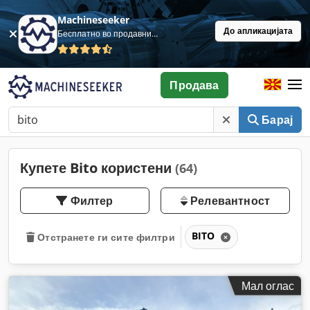
Machineseeker
До апликацијата
Бесплатно во продавница
Продава
Барај
Купете Bito користени
(64)
Филтер
Релевантност
BITO
Отстранете ги сите филтри
Мал оглас