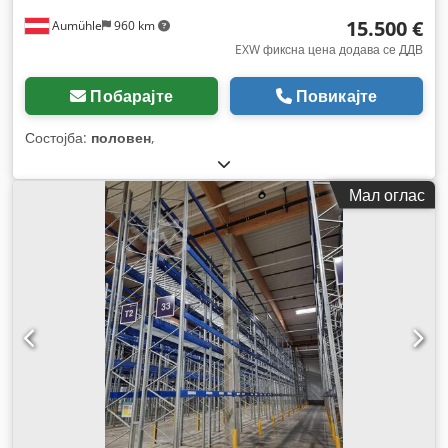
15.500 €
Aumühle
960 km
EXW фиксна цена додава се ДДВ
Побарајте
Повикајте
Состојба:
половен
,
Мал оглас