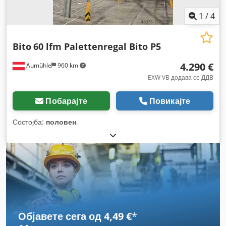
1
/
4
Bito
60 lfm Palettenregal Bito P5
4.290 €
Aumühle
960 km
EXW VB додава се ДДВ
Побарајте
Повикајте
Состојба:
половен
,
Објавете сега од 4,49 €
*