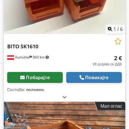
1
/
6
BITO
SK1610
2 €
Aumühle
960 km
VB додава се ДДВ
Побарајте
Повикајте
Состојба:
половен
,
Мал оглас