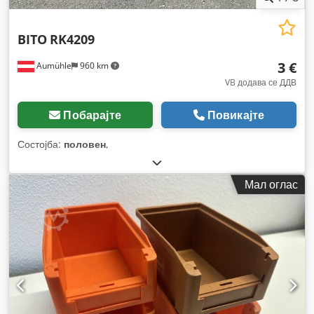
BITO
RK4209
3 €
Aumühle
960 km
VB додава се ДДВ
Побарајте
Повикајте
Состојба:
половен
,
Мал оглас