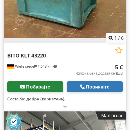
1
/
6
BITO
KLT 43220
5 €
Wiefelstede
1.648 km
фиксна цена додава се ДДВ
Побарајте
Повикајте
Состојба:
добра (користена)
,
Мал оглас