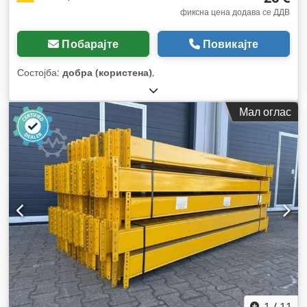
фиксна цена додава се ДДВ
Побарајте
Повикајте
Состојба:
добра (користена)
,
Мал оглас