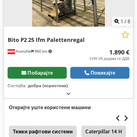
1
/
8
Bito P2
25 lfm Palettenregal
1.890 €
Aumühle
960 km
EXW VB додава се ДДВ
Побарајте
Повикајте
Состојба:
добра (користена)
,
Откријте уште користени машини
0
Тежки рафтови системи
Caterpillar 14 H