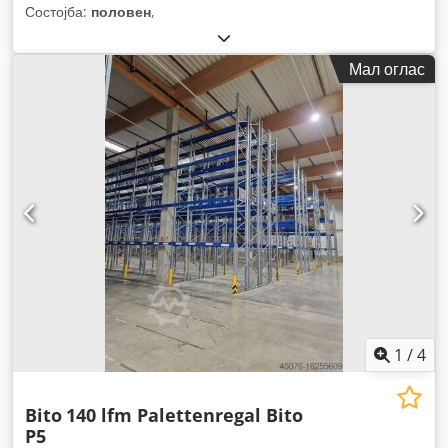
Состојба:
половен
,
Мал оглас
1
/
4
Bito
140 lfm Palettenregal Bito
P5