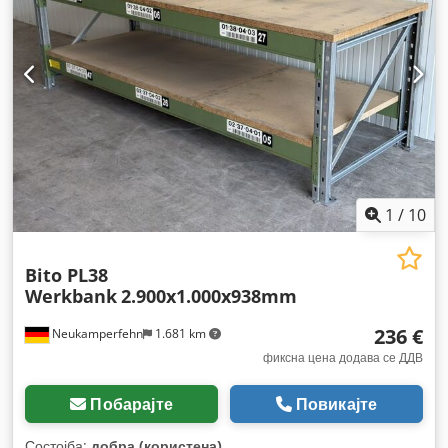
1
/
10
Bito PL38
Werkbank
2.900x1.000x938mm
236 €
Neukamperfehn
1.681 km
фиксна цена додава се ДДВ
Побарајте
Повикајте
Состојба:
добра (користена)
,