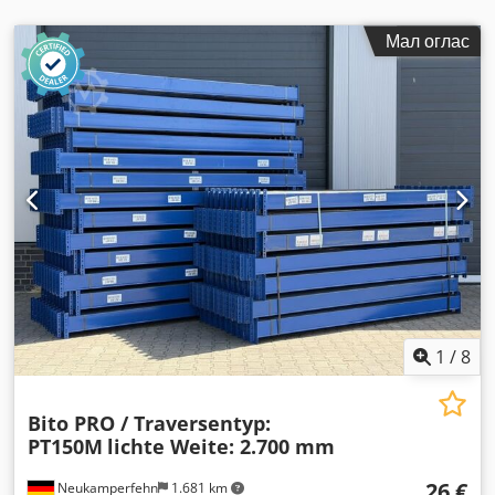
Мал оглас
1
/
8
Bito PRO / Traversentyp:
PT150M
lichte Weite: 2.700 mm
26 €
Neukamperfehn
1.681 km