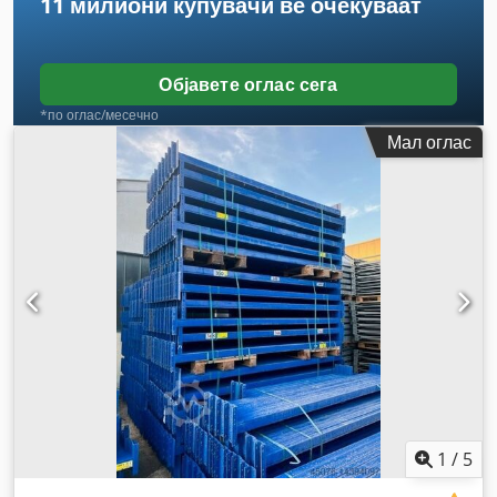
11 милиони купувачи
ве очекуваат
Објавете оглас сега
*по оглас/месечно
Мал оглас
1
/
5