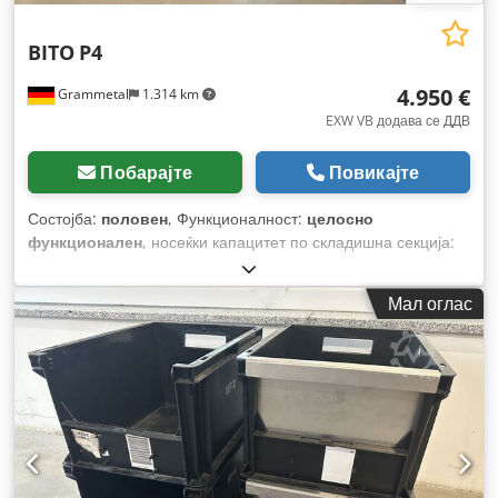
BITO
P4
4.950 €
Grammetal
1.314 km
EXW VB додава се ДДВ
Побарајте
Повикајте
Состојба:
половен
, Функционалност:
целосно
функционален
, носеќки капацитет по складишна секција:
3.000 кг
, висина на полица:
7.500 мм
, должина на носачот:
2.700 мм
, должина на полицата:
28.320 мм
, носење
Мал оглас
капацитет:
3.000 кг
, вкупна тежина:
12.000 кг
, висина на
рамката:
7.500 мм
,