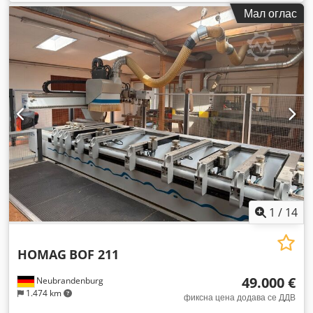
Мал оглас
1
/
14
HOMAG
BOF 211
49.000 €
Neubrandenburg
1.474 km
фиксна цена додава се ДДВ