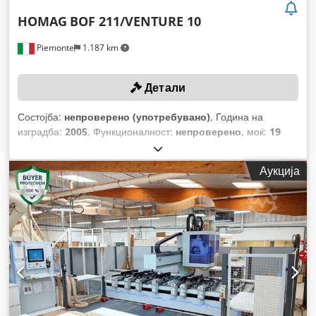
HOMAG
BOF 211/VENTURE 10
Piemonte
1.187 km
Детали
Состојба:
непроверено (употребувано)
, Година на
изградба:
2005
, Функционалност:
непроверено
, моќ:
19
kW (25,83 коњски сили)
, растојание на движење на Х-
оската:
4.175 мм
, движење по оската Y:
1.730 мм
, број на
Аукција
вретена:
20
, Број на алатни позиции во алатната
револверска глава 1:
18
,