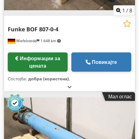
1
/
8
Funke
BOF 807-0-4
Wiefelstede
1.648 km
Информации за
Повикајте
цената
Состојба:
добра (користена)
,
Мал оглас