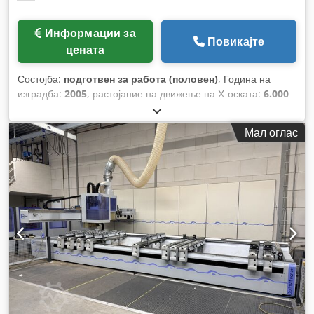
Информации за
Повикајте
цената
Состојба:
подготвен за работа (половен)
, Година на
изградба:
2005
, растојание на движење на Х-оската:
6.000
мм
, движење по оската Y:
1.800 мм
, растојание на движење
Z-оска:
380 мм
, број на оски:
5
,
Мал оглас