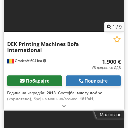
1
/
9
DEK Printing Machines Bofa
International
1.900 €
Oradea
604 km
VB додава се ДДВ
Побарајте
Повикајте
Година на изградба:
2013
, Состојба:
многу добро
(користено)
, број на машина/возило:
181941
,
Мал оглас