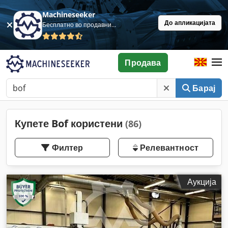
Machineseeker
До апликацијата
Бесплатно во продавница
Продава
Барај
Купете Bof користени
(86)
Филтер
Релевантност
Аукција