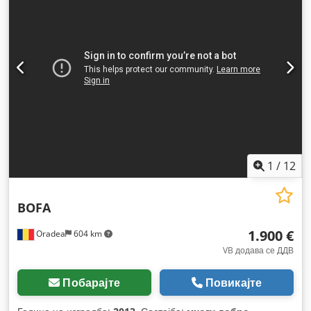
1
/
12
BOFA
1.900 €
Oradea
604 km
VB додава се ДДВ
Побарајте
Повикајте