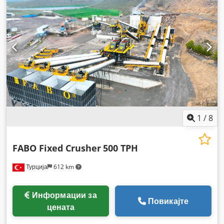
1
/
8
FABO Fixed Crusher
500 TPH
Турција
612 km
Информации за
Повикајте
цената