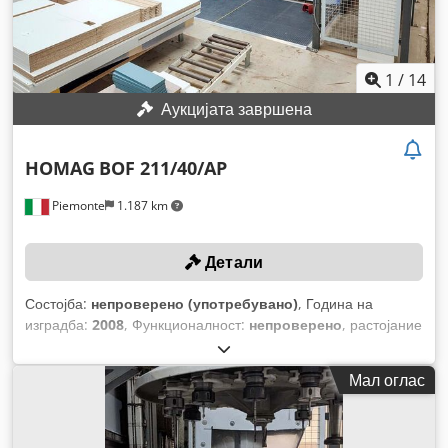
1
/
14
Аукцијата завршена
HOMAG
BOF 211/40/AP
Piemonte
1.187 km
Детали
Состојба:
непроверено (употребувано)
, Година на
изградба:
2008
, Функционалност:
непроверено
, растојание
на движење на Х-оската:
4.175 мм
, движење по оската Y:
1.550 мм
, висина на работното парче (макс.):
40 мм
, број
Мал оглас
на вретена:
30
, максимална брзина на движење:
80.000
mm/min
,