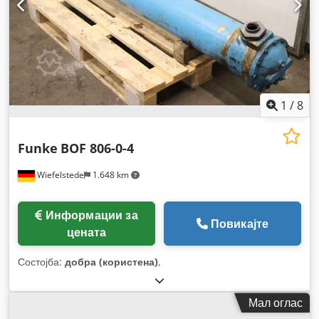
1
/
8
Funke
BOF 806-0-4
Wiefelstede
1.648 km
Информации за
Повикајте
цената
Состојба:
добра (користена)
,
Мал оглас