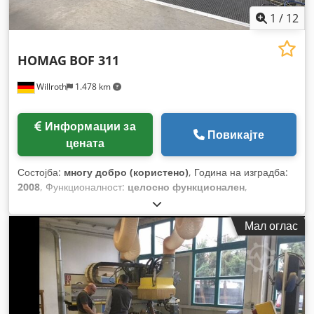
1
/
12
HOMAG
BOF 311
Willroth
1.478 km
Информации за
Повикајте
цената
Состојба:
многу добро (користено)
, Година на изградба:
2008
, Функционалност:
целосно функционален
,
Мал оглас