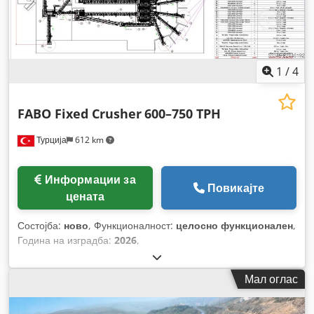
1
/
4
FABO Fixed Crusher
600–750 TPH
Турција
612 km
Информации за
Повикајте
цената
Состојба:
ново
, Функционалност:
целосно функционален
,
Година на изградба:
2026
,
Мал оглас