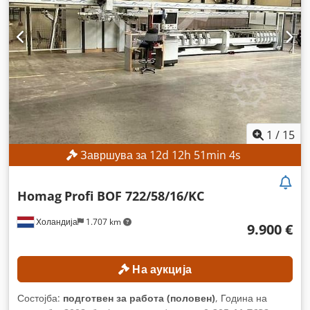
1
/
15
Завршува за
12
d
12
h
51
min
2
s
Homag
Profi BOF 722/58/16/KC
Холандија
1.707 km
9.900 €
На аукција
Состојба:
подготвен за работа (половен)
, Година на