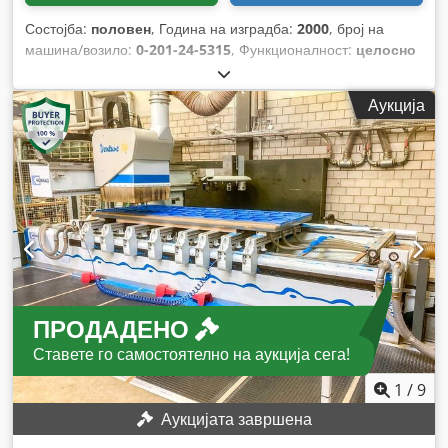
Состојба:
половен
, Година на изградба:
2000
, број на
машина/возило:
0-201-24-5315
, Функционалност:
целосно
функционален
, работни часови:
999.999 h
, моќ:
12 kW
(16,32 коњски сили)
, влезен напон:
400 V
, влезен струја:
Аукција
45 A
, влезна фреквенција:
50 Hz
, тип на влезен струја:
трифазен
, растојание на движење на Х-оската:
3.000 мм
,
движење по оската Y:
1.150 мм
, растојание на движење Z-
оска:
150 мм
, број на оски:
3
, број на слотови во магазин за
алати:
12
, произведувач на контролери:
HOMAG
, тип на
активирање:
електричен
, вкупна висина:
2.650 мм
, вкупна
должина:
5.750 мм
, вкупна ширина:
4.000 мм
, вкупна
тежина:
5.885 кг
, година на последниот генерален ремонт:
2023
, Опрема:
Ознака CE, документација / прирачник
,
ПРОДАДЕНО
Ставете го самостоятелно на аукција сега!
1
/
9
Аукцијата завршена