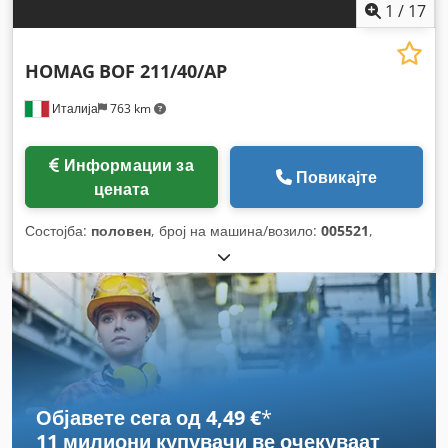
1
/
17
HOMAG
BOF 211/40/AP
Италија
763 km
Информации за
Повикајте
цената
Состојба:
половен
, број на машина/возило:
005521
,
Објавете сега од 4,49 €
*
11 милиони купувачи
ве очекуваат