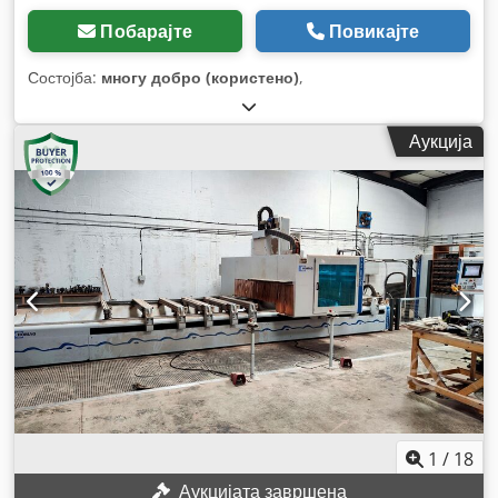
Побарајте
Повикајте
Состојба:
многу добро (користено)
,
Аукција
1
/
18
Аукцијата завршена