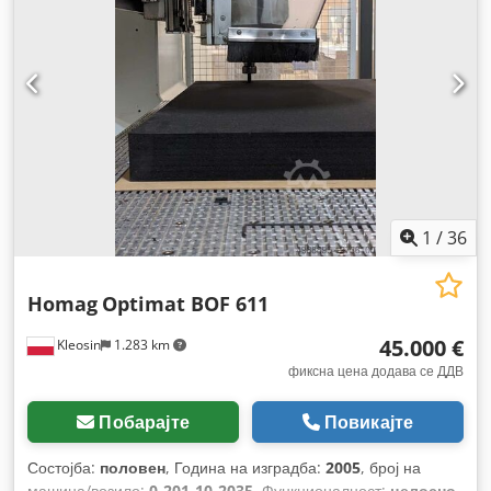
1
/
36
Homag
Optimat BOF 611
45.000 €
Kleosin
1.283 km
фиксна цена додава се ДДВ
Побарајте
Повикајте
Состојба:
половен
, Година на изградба:
2005
, број на
машина/возило:
0-201-10-2035
, Функционалност:
целосно