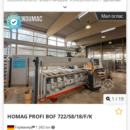
функционален
, работни часови:
31.690 h
, оптоварување
на масата:
500 кг
,
Мал оглас
1
/
19
HOMAG
PROFI BOF 722/58/18/F/K
Германија
1.392 km