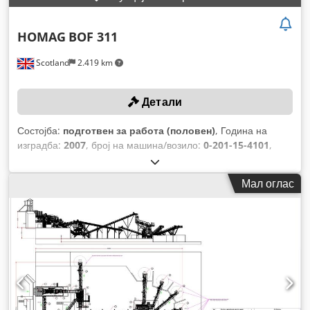
HOMAG
BOF 311
Scotland
2.419 km
Детали
Состојба:
подготвен за работа (половен)
, Година на
изградба:
2007
, број на машина/возило:
0-201-15-4101
,
Функционалност:
целосно функционален
, растојание на
движење на Х-оската:
535 мм
, движење по оската Y:
535
Мал оглас
мм
, растојание на движење Z-оска:
535 мм
, максимална
брзина на вретеното:
24.000 обр/мин
, дијаметар на
алатот:
280 мм
, Опрема:
транспортер за струготини
,