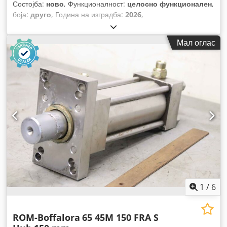
Состојба:
ново
, Функционалност:
целосно функционален
,
боја:
друго
, Година на изградба:
2026
,
Мал оглас
1
/
6
ROM-Boffalora
65 45M 150 FRA S