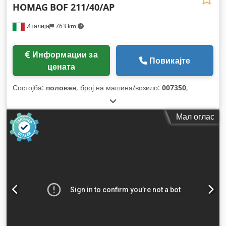
HOMAG
BOF 211/40/AP
Италија
763 km
Информации за
Повикајте
цената
Состојба:
половен
, број на машина/возило:
007350
,
Мал оглас