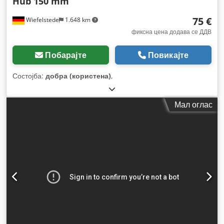
Hub 150 mm
75 €
Wiefelstede
1.648 km
фиксна цена додава се ДДВ
Побарајте
Повикајте
Состојба:
добра (користена)
,
Мал оглас