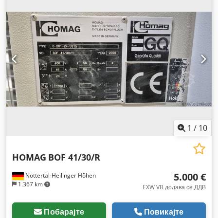
1
/
10
HOMAG
BOF 41/30/R
5.000 €
Nottertal-Heilinger Höhen
1.367 km
EXW VB додава се ДДВ
Побарајте
Повикајте