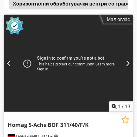
l
Хоризонтални обработувачки центри со траверзе
Мал оглас
1
/
13
Homag
5-Achs BOF 311/40/F/K
Германија
1.337 km