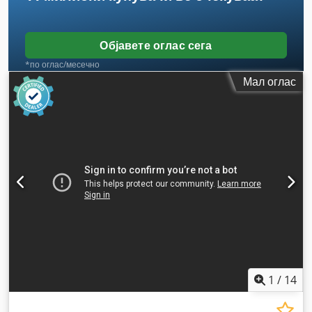
Објавете оглас сега
*по оглас/месечно
Мал оглас
1
/
14