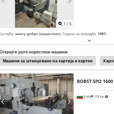
1
/
5
Состојба:
многу добро (користено)
, Година на изградба:
1987
,
Откријте уште користени машини
Машини за штанцоване на хартија и картон
Харт
BOBST
SPO 1600
Sofia
178 km