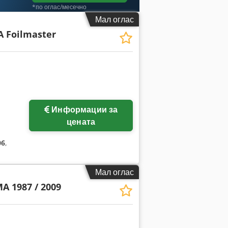
*по оглас/месечно
Мал оглас
 Foilmaster
Информации за
цената
06
,
Мал оглас
A 1987 / 2009