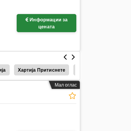
Информации за
цената
ија
Хартија Притиснете
Абразивна Хартија
Мал оглас