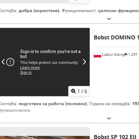
Состојба:
добра (користена)
, Функционалност:
целосно функцио
Bobst
DOMINO 
Lubicz Górny
1.291
1
/
6
Состојба:
подготвен за работа (половен)
, Година на изградба:
19
функционален
,
Bobst
SP 102 EII