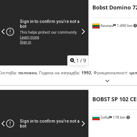
Bobst
Domino 7
Kaunas
1.490 km
1
/
9
Состојба:
половен
, Година на изградба:
1992
, Функционалност:
це
BOBST
SP 102 C
Sofia
178 km