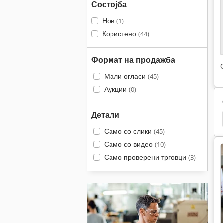
Состојба
Нов
(1)
Користено
(44)
Формат на продажба
Мали огласи
(45)
Аукции
(0)
Детали
еса
Bobst
Iberica
Bobst 1600
Hang
Само со слики
(45)
Само со видео
(10)
Само проверени трговци
(3)