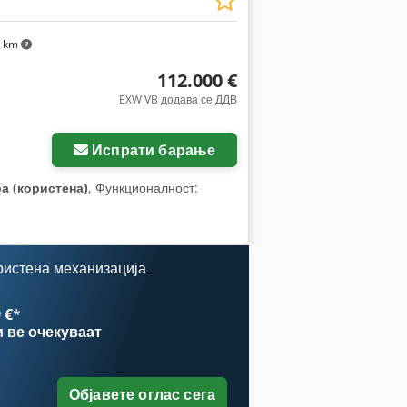
 km
112.000 €
EXW VB додава се ДДВ
Испрати барање
а (користена)
, Функционалност:
ристена механизација
 €
*
и
ве очекуваат
Објавете оглас сега