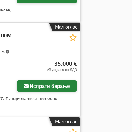
нален
,
Мал оглас
100M
 km
35.000 €
VB додава се ДДВ
Испрати барање
77
, Функционалност:
целосно
Мал оглас