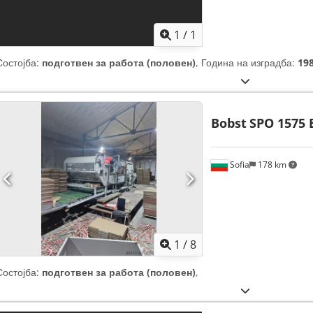
1
/
1
Состојба:
подготвен за работа (половен)
, Година на изградба:
19
Bobst
SPO 1575 
Sofia
178 km
1
/
8
Состојба:
подготвен за работа (половен)
,