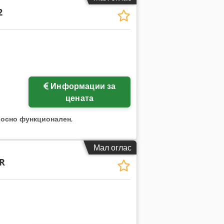
2
Информации за
цената
лосно функционален
,
Мал оглас
ER