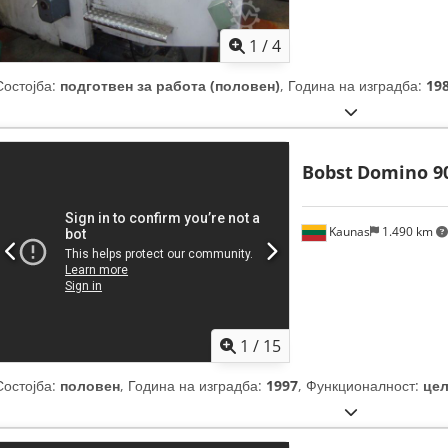
1
/
4
Состојба:
подготвен за работа (половен)
, Година на изградба:
19
Bobst
Domino 90
Kaunas
1.490 km
1
/
15
Состојба:
половен
, Година на изградба:
1997
, Функционалност:
це