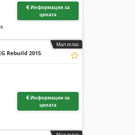
Побарајте повеќе
Информации за
слики
цената
85
,
Мал оглас
EG Rebuild 2015
Информации за
цената
Мал оглас