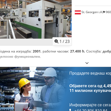
St. Georgen i.A.
960
1
/
23
Година на изградба:
2001
, работни часови:
27.400 h
, Состојба:
добр
целосно функционален
,
Продадете веднаш ко
Објавете сега од 4,49
11 милиони купувач
Информирајте се сега
+44 20 806 810 84