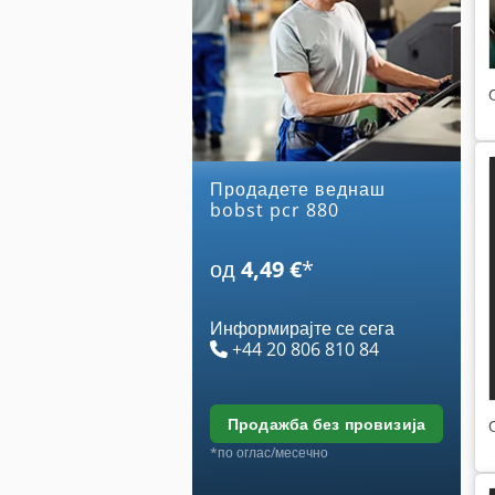
Продадете веднаш
bobst pcr 880
од
4,49 €
*
Информирајте се сега
+44 20 806 810 84
продажба без провизија
*по оглас/месечно