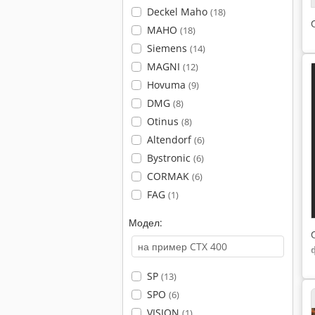
Deckel Maho
(18)
MAHO
(18)
Siemens
(14)
MAGNI
(12)
Hovuma
(9)
DMG
(8)
Otinus
(8)
Altendorf
(6)
Bystronic
(6)
CORMAK
(6)
FAG
(1)
Модел:
SP
(13)
SPO
(6)
VISION
(1)