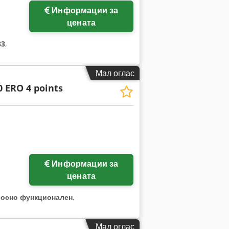
Информации за
цената
83
,
Мал оглас
 ERO 4 points
Информации за
цената
лосно функционален
,
Мал оглас