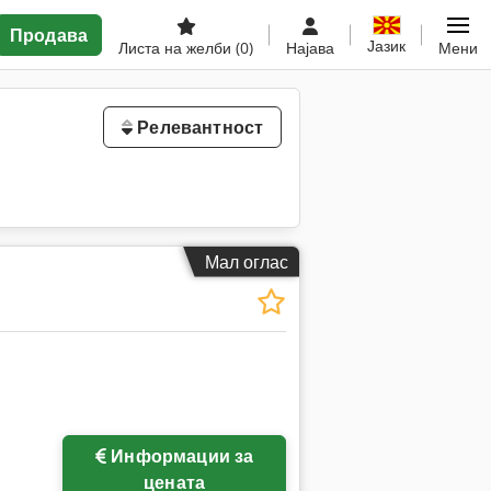
Продава
Јазик
Листа на желби
(0)
Најава
Мени
Релевантност
Мал оглас
Информации за
ки
цената