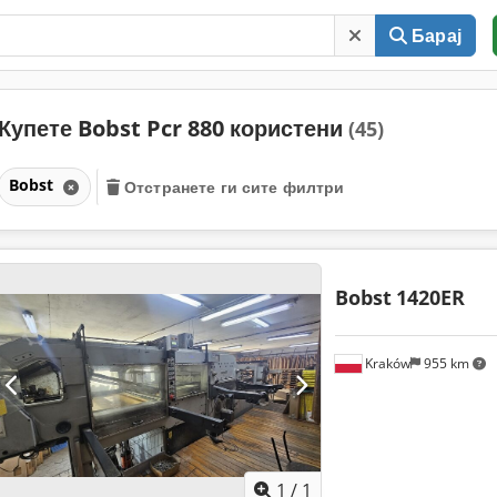
Барај
Купете Bobst Pcr 880 користени
(45)
Bobst
Отстранете ги сите филтри
Bobst
1420ER
Kraków
955 km
Побарајте повеќе
сли
1
/
1