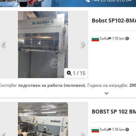
Bobst
SP102-BMA
Sofia
178 km
1
/
15
Состојба:
подготвен за работа (половен)
, Година на изградба:
20
BOBST
SP 102 BM
Sofia
178 km