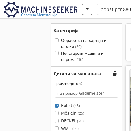
Северна Македонија
Категорија
Обработка на хартија и
фолии
(29)
Печатарски машини и
опрема
(16)
Детали за машината
Производител:
Bobst
(45)
Möslein
(25)
DECKEL
(20)
WMT
(20)