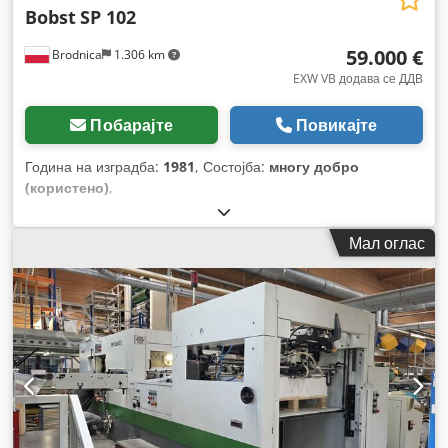
Bobst
SP 102
59.000 €
Brodnica
1.306 km
EXW VB додава се ДДВ
Побарајте
Повикајте
Година на изградба:
1981
, Состојба:
многу добро
(користено)
,
Мал оглас