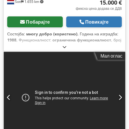
15.000 €
Son
1.655 km
фиксна цена додава се ДДВ
Побарајте
Повикајте
Состојба:
многу добро (користено)
, Година на изградба:
1988
, Функционалност:
ограничена функционалност
, број
на машина/возило:
25.05.004
, вкупна должина:
9.500 мм
,
вкупна ширина:
2.250 мм
, вкупна висина:
2.300 мм
, влезен
Мал оглас
напон:
380 V
, моќ:
50 kW (67,98 коњски сили)
, вкупна
тежина:
21.000 кг
, празна тежина:
18.000 кг
, врска за
компримиран воздух:
7 греда
, Опрема:
документација /
прирачник
,