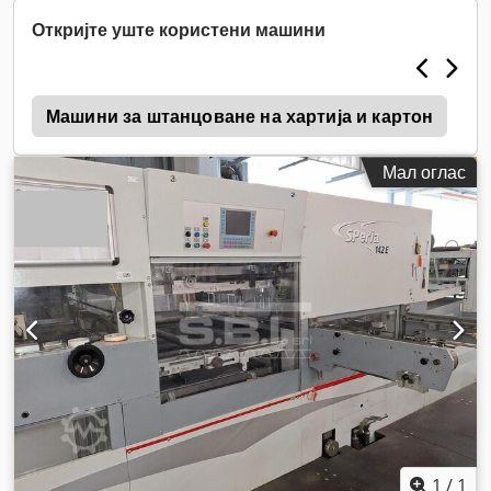
Откријте уште користени машини
T
Машини за штанцоване на хартија и картон
Х
Мал оглас
1
/
1