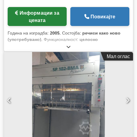
Информации за
Повикајте
цената
Година на изградба:
2005
, Состојба:
речиси како ново
(употребувано)
, Функционалност:
целосно
функционален
, број на машина/возило:
053801204
,
Мал оглас