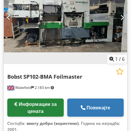
1
/
6
Bobst
SP102-BMA Foilmaster
Wakefield
2.183 km
Информации за
Повикајте
цената
Состојба:
многу добро (користено)
, Година на изградба:
2001
,