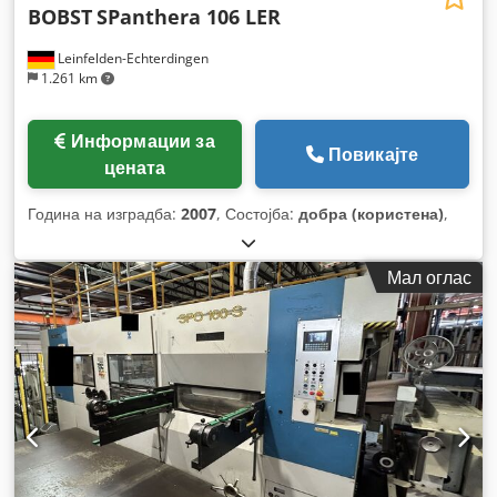
BOBST
SPanthera 106 LER
Leinfelden-Echterdingen
1.261 km
Информации за
Повикајте
цената
Година на изградба:
2007
, Состојба:
добра (користена)
,
Мал оглас