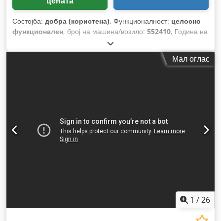
цената
Состојба:
добра (користена)
, Функционалност:
целосно
функционален
, број на машина/возило:
552410
, Година на
изградба:
1974
,
Мал оглас
1
/
26