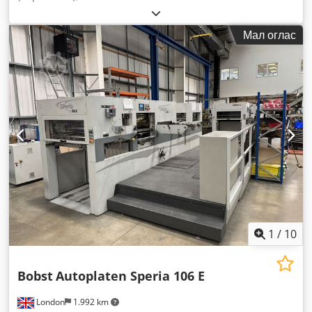
Мал оглас
1
/
10
Bobst
Autoplaten Speria 106 E
London
1.992 km