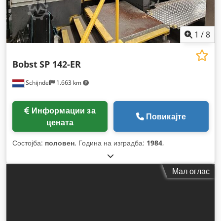
1
/
8
Bobst
SP 142-ER
Schijndel
1.663 km
Информации за
Повикајте
цената
Состојба:
половен
, Година на изградба:
1984
,
Мал оглас