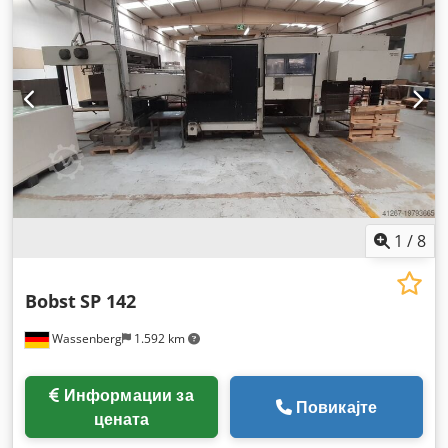
1
/
8
Bobst
SP 142
Wassenberg
1.592 km
Информации за
Повикајте
цената