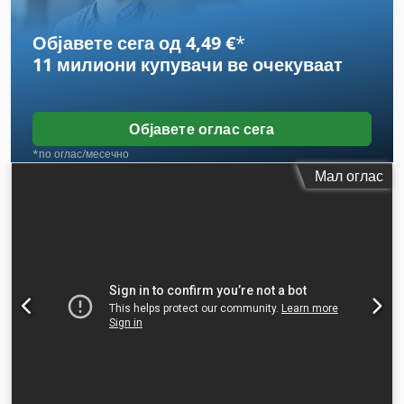
Објавете сега од 4,49 €
*
11 милиони купувачи
ве очекуваат
Објавете оглас сега
*по оглас/месечно
Мал оглас