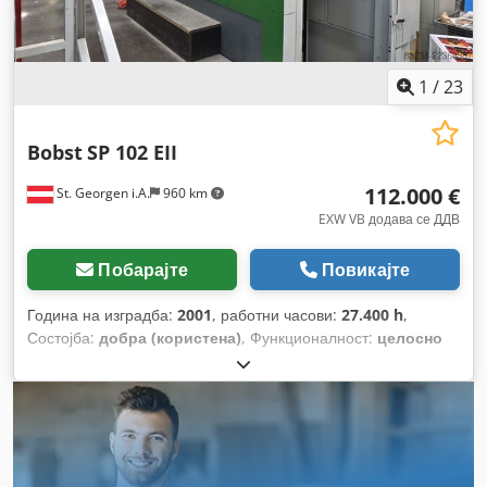
1
/
23
Bobst
SP 102 EII
112.000 €
St. Georgen i.A.
960 km
EXW VB додава се ДДВ
Побарајте
Повикајте
Година на изградба:
2001
, работни часови:
27.400 h
,
Состојба:
добра (користена)
, Функционалност:
целосно
функционален
,