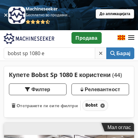
Machineseeker
До апликацијата
Бесплатно во продавница
Продава
Барај
Купете Bobst Sp 1080 E користени
(44)
Филтер
Релевантност
Bobst
Отстранете ги сите филтри
Мал оглас