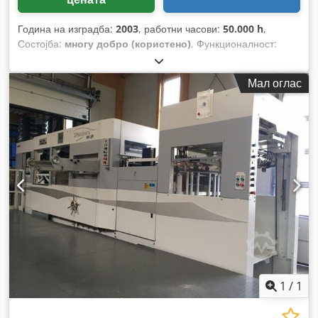
Година на изградба:
2003
, работни часови:
50.000 h
,
Состојба:
многу добро (користено)
, Функционалност:
целосно функционален
,
Мал оглас
1
/
1