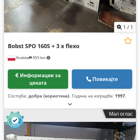
1
/
1
Bobst
SPO 160S + 3 x flexo
Kraków
955 km
Информации за
Повикајте
цената
Состојба:
добра (користена)
, Година на изградба:
1997
,
Мал оглас