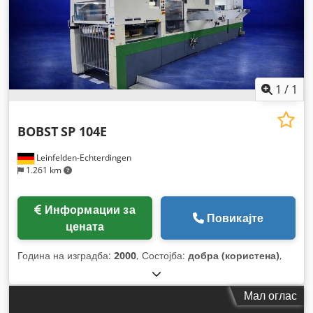
1
/
1
BOBST
SP 104E
Leinfelden-Echterdingen
1.261 km
Информации за
Повикајте
цената
Година на изградба:
2000
, Состојба:
добра (користена)
,
Мал оглас