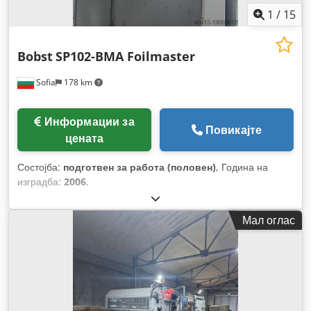
1
/
15
Bobst
SP102-BMA Foilmaster
Sofia
178 km
Информации за
Повикајте
цената
Состојба:
подготвен за работа (половен)
, Година на
изградба:
2006
,
Мал оглас