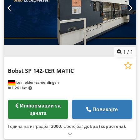
1
/
1
Bobst
SP 142-CER MATIC
Leinfelden-Echterdingen
1.261 km
Информации за
Повикајте
цената
Година на изградба:
2000
, Состојба:
добра (користена)
,