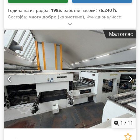
Година на изградба:
1985
, работни часови:
75.240 h
,
Состојба:
многу добро (користено)
, Функционалност:
целосно функционален
, број на машина/возило:
0574 028
07
,
Мал оглас
1
/
11