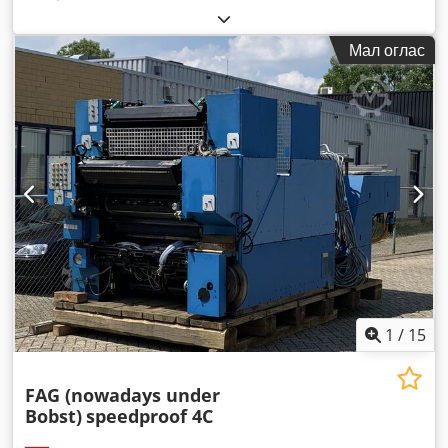
Мал оглас
1
/
15
FAG (nowadays under
Bobst)
speedproof 4C