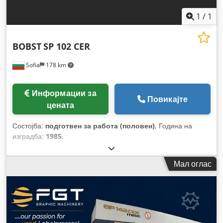
1
/
1
BOBST
SP 102 CER
Sofia
178 km
Информации за
Повикајте
цената
Состојба:
подготвен за работа (половен)
, Година на
изградба:
1985
,
Мал оглас