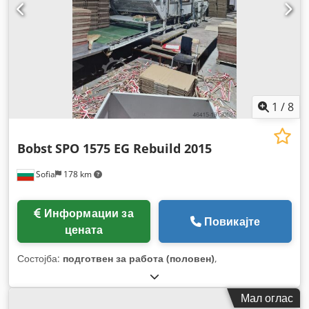
1
/
8
Bobst
SPO 1575 EG Rebuild 2015
Sofia
178 km
Информации за
Повикајте
цената
Состојба:
подготвен за работа (половен)
,
Мал оглас