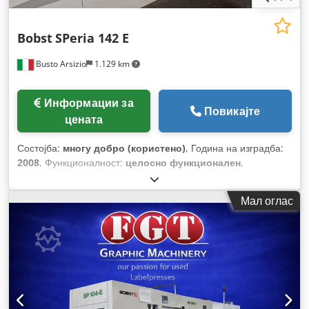
Bobst
SPeria 142 E
Busto Arsizio
1.129 km
Информации за
Повикајте
цената
Состојба:
многу добро (користено)
, Година на изградба:
2008
, Функционалност:
целосно функционален
,
Мал оглас