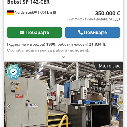
Bobst
SP 142-CER
350.000 €
Norderstedt
1.604 km
EXW фиксна цена додава се ДДВ
Побарајте
Повикајте
Година на изградба:
1990
, работни часови:
21.834 h
,
Состојба:
подготвен за работа (половен)
,
Функционалност:
целосно функционален
, број на
машина/возило:
059700605
,
Мал оглас