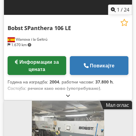
1
/
24
Bobst
SPanthera 106 LE
Vilanova i la Geltrú
1.670 km
Информации за
Повикајте
цената
Година на изградба:
2004
, работни часови:
37.800 h
,
Состојба:
речиси како ново (употребувано)
,
Функционалност:
целосно функционален
,
Мал оглас