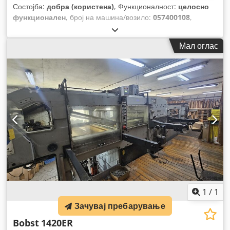
Состојба:
добра (користена)
, Функционалност:
целосно
функционален
, број на машина/возило:
057400108
,
Мал оглас
1
/
1
Зачувај пребарување
Bobst
1420ER