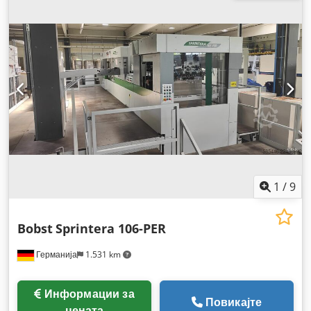
1
/
9
Bobst
Sprintera 106-PER
Германија
1.531 km
Информации за
Повикајте
цената