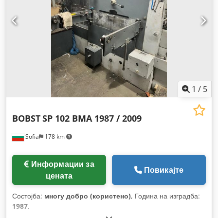
1
/
5
BOBST
SP 102 BMA 1987 / 2009
Sofia
178 km
Информации за
Повикајте
цената
Состојба:
многу добро (користено)
, Година на изградба:
1987
,