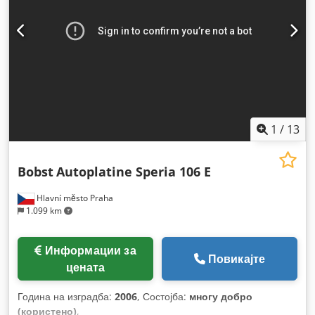
1
/
13
Bobst
Autoplatine Speria 106 E
Hlavní město Praha
1.099 km
Информации за
Повикајте
цената
Година на изградба:
2006
, Состојба:
многу добро
(користено)
,