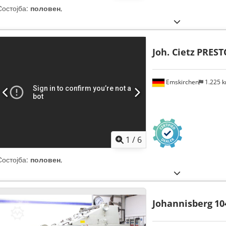
Состојба:
половен
,
Joh. Cietz
PREST
Emskirchen
1.225 
1
/
6
Состојба:
половен
,
Johannisberg
10