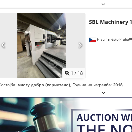
SBL Machinery
1
Hlavní město Praha
1
/
18
Состојба:
многу добро (користено)
, Година на изградба:
2018
,