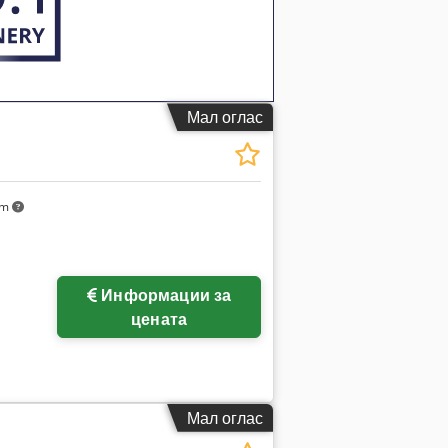
Мал оглас
km
Информации за
цената
Мал оглас