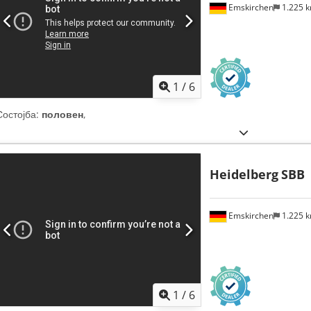
Emskirchen
1.225 
1
/
6
Состојба:
половен
,
Heidelberg
SBB
Emskirchen
1.225 
1
/
6