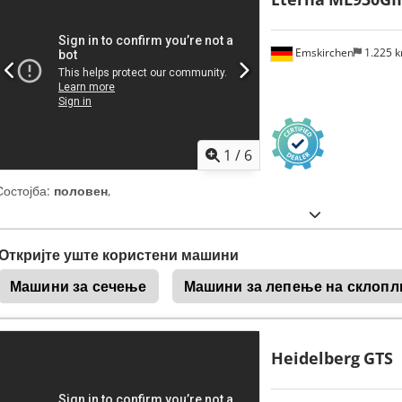
Emskirchen
1.225 
1
/
6
Состојба:
половен
,
Откријте уште користени машини
Машини за сечење
Машини за лепење на склопл
Heidelberg
GTS