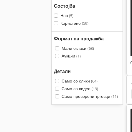
Состојба
Нов
(5)
Користено
(59)
Формат на продажба
Мали огласи
(63)
Аукции
(1)
Детали
Само со слики
(64)
Само со видео
(19)
чатење Хартија
Heidelberg
Heidelberg Ksba
Само проверени трговци
(11)