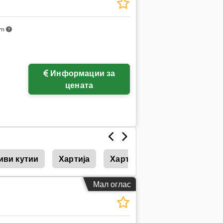
km
Информации за
цената
иви кутии
Хартија
Хартија Притиснете
Аб
Мал оглас