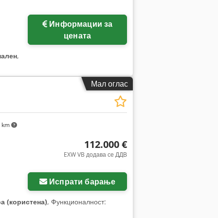
Информации за
ки
цената
нален
,
Мал оглас
 km
112.000 €
EXW VB додава се ДДВ
Испрати барање
а (користена)
, Функционалност: