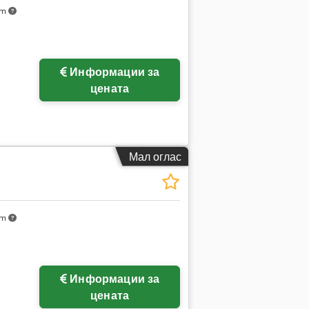
km
Информации за
цената
Мал оглас
km
Информации за
цената