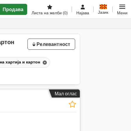
Продава
Јазик
Листа на желби
(0)
Најава
Мени
артон
Релевантност
а хартија и картон
Мал оглас