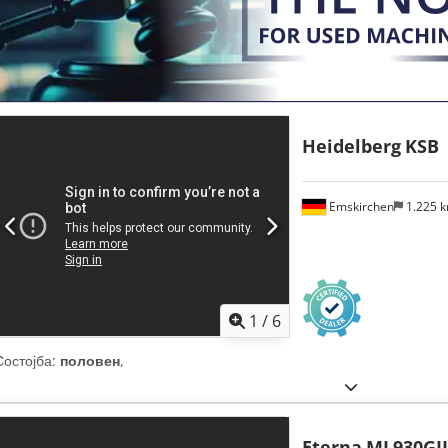
Heidelberg
KSB
Emskirchen
1.225 
1
/
6
Состојба:
половен
,
Eterna
ML930GII