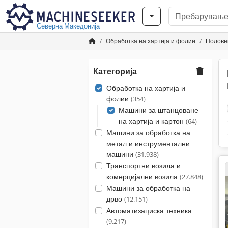
Северна Македонија
Обработка на хартија и фолии
Полове
Категорија
Обработка на хартија и
фолии
(354)
Машини за штанцоване
на хартија и картон
(64)
Машини за обработка на
метал и инструментални
машини
(31.938)
Транспортни возила и
комерцијални возила
(27.848)
Машини за обработка на
дрво
(12.151)
Автоматизациска техника
(9.217)