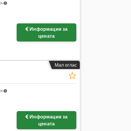
km
Информации за
цената
Мал оглас
km
Информации за
цената