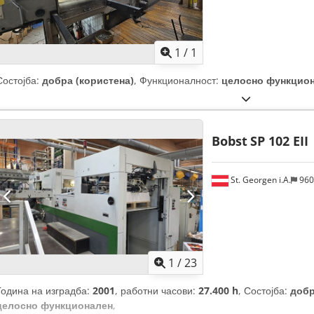
Побарајте повеќе
сли
1
/
1
Состојба:
добра (користена)
, Функционалност:
целосно функцио
Bobst
SP 102 EII
St. Georgen i.A.
960
1
/
23
Година на изградба:
2001
, работни часови:
27.400 h
, Состојба:
добр
целосно функционален
,