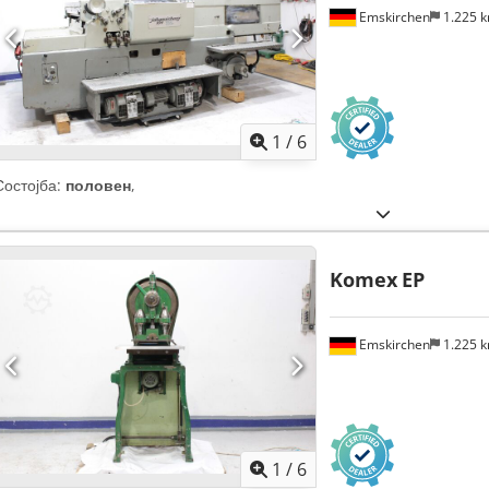
Emskirchen
1.225 
1
/
6
Состојба:
половен
,
Komex
EP
Emskirchen
1.225 
1
/
6