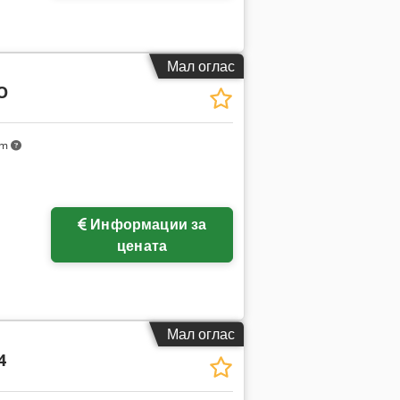
Мал оглас
O
km
Информации за
цената
Мал оглас
4