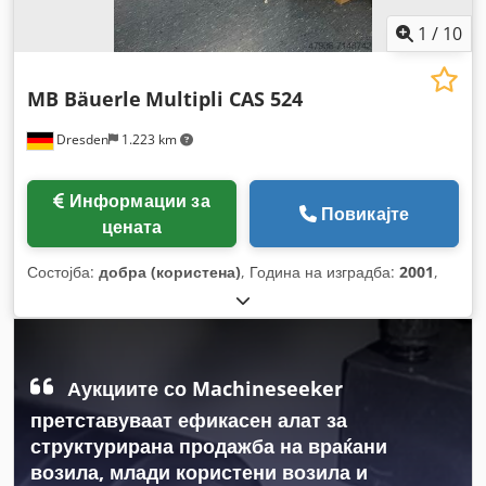
1
/
10
MB Bäuerle
Multipli CAS 524
Dresden
1.223 km
Информации за
Повикајте
цената
Состојба:
добра (користена)
, Година на изградба:
2001
,
Аукциите со Machineseeker
претставуваат ефикасен алат за
структурирана продажба на враќани
возила, млади користени возила и