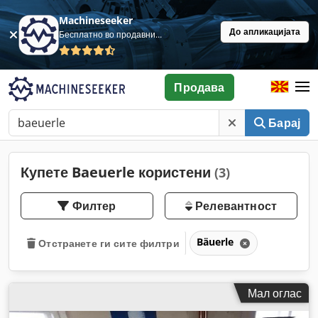
Machineseeker
До апликацијата
Бесплатно во продавница
Продава
Барај
Купете Baeuerle користени
(3)
Филтер
Релевантност
Bäuerle
Отстранете ги сите филтри
Мал оглас