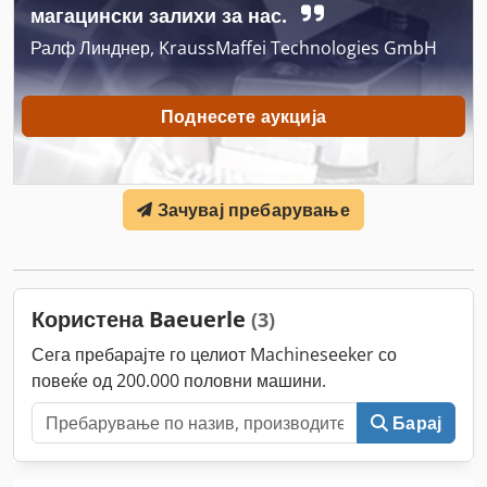
магацински залихи за нас.
Ралф Линднер, KraussMaffei Technologies GmbH
Поднесете аукција
Зачувај пребарување
Користена Baeuerle
(3)
Сега пребарајте го целиот Machineseeker со
повеќе од 200.000 половни машини.
Барај