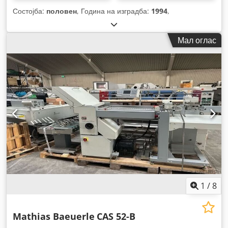
Состојба:
половен
, Година на изградба:
1994
,
Мал оглас
1
/
8
Mathias Baeuerle
CAS 52-B