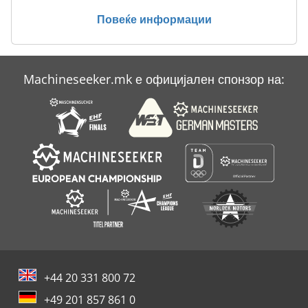
Повеќе информации
Maier
Mb Baeuerle
Machineseeker.mk е официјален спонзор на:
Schaefer
Sfm
+44 20 331 800 72
+49 201 857 861 0