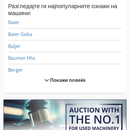
Разгледајте ги најпопуларните ознаки на
машини:
Baier
Baier Geba
Baljer
Baumer Hhs
Berger
Покажи повеќе
Besaeumer
Bft
Bmg
Boehringer
Brehmer