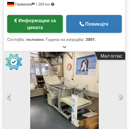
Германија
1.369 km
Информации за
Повикајте
цената
Состојба:
половен
, Година на изградба:
2001
,
Мал оглас