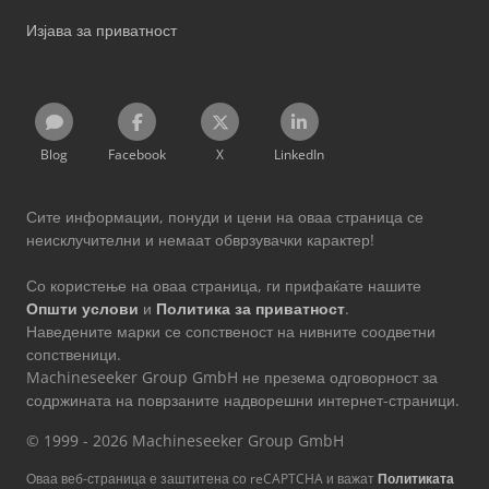
Изјава за приватност
Blog
Facebook
X
LinkedIn
Сите информации, понуди и цени на оваа страница се
неисклучителни и немаат обврзувачки карактер!
Со користење на оваа страница, ги прифаќате нашите
Општи услови
и
Политика за приватност
.
Наведените марки се сопственост на нивните соодветни
сопственици.
Machineseeker Group GmbH не презема одговорност за
содржината на поврзаните надворешни интернет-страници.
© 1999 - 2026 Machineseeker Group GmbH
Оваа веб-страница е заштитена со reCAPTCHA и важат
Политиката