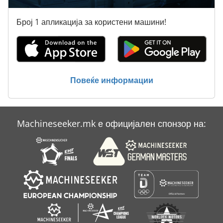
Bomag Bw 80 Ad
Број 1 апликација за користени машини!
Bomag Bw 80 Ad 2
Bomag Bw 80 Adh 2
Bomag Bw 90
Повеќе информации
Bomag Bw 90 Ad
Bomag Bw 90 Ad 2
Machineseeker.mk е официјален спонзор на:
Bruderer Bsta 30
Pbr Italia