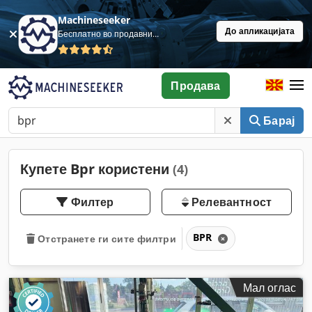
Machineseeker
До апликацијата
Бесплатно во продавница
Продава
Барај
Купете Bpr користени
(4)
Филтер
Релевантност
BPR
Отстранете ги сите филтри
Мал оглас