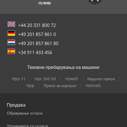
+44 20 331 800 72
+49 201 857 861 0
+49 201 857 861 80
+34 911 433 456
Тековни пребарувања на машини:
Hpp 11
Hpr 260 Xd
Howell
Карусел преси
Hpp
Преси за корпуси
Hotmelt
Продава
Објавување огласи
Управувајте со огласи