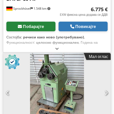
6.775 €
Sprockhövel
1.548 km
EXW фиксна цена додава се ДДВ
Побарајте
Повикајте
Состојба:
речиси како ново (употребувано)
,
Функционалност:
целосно функционален
, Година на
изградба:
2016
, работни часови:
10 h
,
Мал оглас