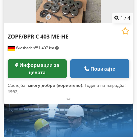
1
/
4
ZOPF/BPR
C 403 ME-HE
Wiesbaden
1.407 km
Информации за
Повикајте
цената
Состојба:
многу добро (користено)
, Година на изградба:
1992
,