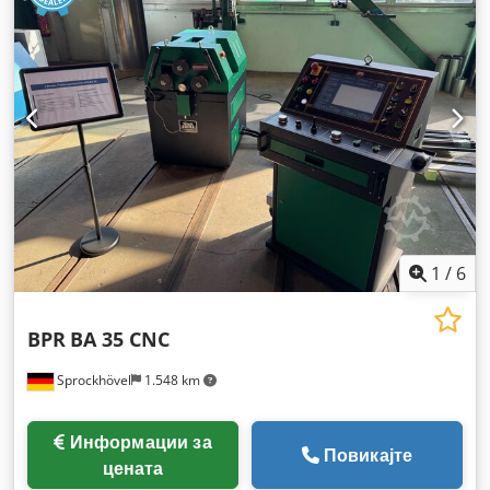
1
/
6
BPR
BA 35 CNC
Sprockhövel
1.548 km
Информации за
Повикајте
цената