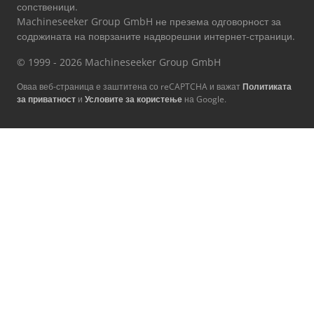
сопственици.
Machineseeker Group GmbH не презема одговорност за
содржината на поврзаните надворешни интернет-страници.
© 1999 - 2026 Machineseeker Group GmbH
Оваа веб-страница е заштитена со reCAPTCHA и важат
Политиката
за приватност
и
Условите за користење
на Google.