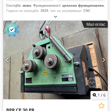
Состојба:
ново
, Функционалност:
целосно функционален
,
Година на изградба:
2025
, тип на управување:
CNC
управување
, степен на автоматизација:
автоматски
, тип
на активирање:
хидраулички
, број на валјаци:
3
,
Мал оглас
дијаметар на вратило:
35 мм
, максимална брзина на
вртење:
30 обр/мин
, вкупна тежина:
490 кг
, моќ:
1,5 kW
(2,04 коњски сили)
, влезен напон:
400 V
, влезна
фреквенција:
50 Hz
, времетраење на гаранцијата:
12
месеци
, Опрема:
Ознака CE, документација / прирачник
,
1
/
6
BPR
CP 30 PR