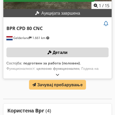
1
/
15
Аукцијата завршена
BPR
CPD 80 CNC
Gelderland
1.661 km
Детали
Состојба:
подготвен за работа (половен)
,
Функционалност:
целосно функционален
, Година на
изградба:
2008
, број на машина/возило:
2008G048
, тип на
управување:
CNC управување
, тип на активирање:
Зачувај пребарување
хидраулички
, број на валјаци:
3
, дијаметар на вратило:
80
мм
, вкупна тежина:
2.000 кг
,
Користена Bpr
(4)