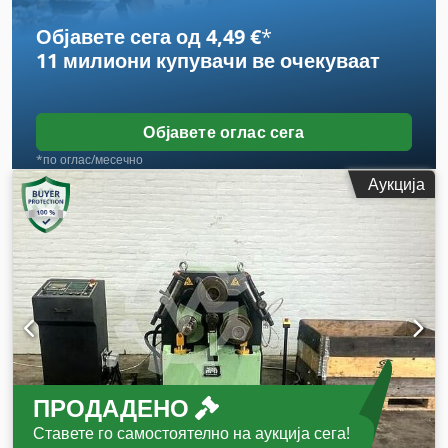
Објавете сега од 4,49 €
*
11 милиони купувачи
ве очекуваат
Објавете оглас сега
*по оглас/месечно
Аукција
ПРОДАДЕНО
Ставете го самостоятелно на аукција сега!