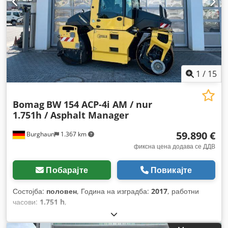
1
/
15
Bomag
BW 154 ACP-4i AM / nur
1.751h / Asphalt Manager
59.890 €
Burghaun
1.367 km
фиксна цена додава се ДДВ
Побарајте
Повикајте
Состојба:
половен
, Година на изградба:
2017
, работни
часови:
1.751 h
,