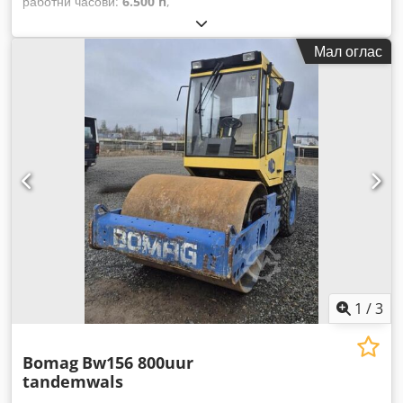
работни часови:
6.500 h
,
Мал оглас
1
/
3
Bomag
Bw156 800uur
tandemwals