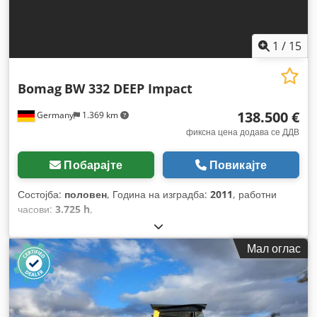
1
/
15
Bomag
BW 332 DEEP Impact
138.500 €
Germany
1.369 km
фиксна цена додава се ДДВ
Побарајте
Повикајте
Состојба:
половен
, Година на изградба:
2011
, работни
часови:
3.725 h
,
Мал оглас