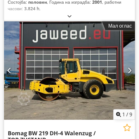
Состојба:
половен
, Година на изградба:
2001
, работни
часови:
3.824 h
,
Мал оглас
1
/
9
Bomag
BW 219 DH-4 Walenzug /