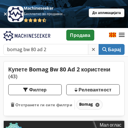
Machineseeker
До апликацијата
Бесплатно во продавница
Продава
Барај
Купете Bomag Bw 80 Ad 2 користени
(43)
Филтер
Релевантност
Bomag
Отстранете ги сите филтри
Мал оглас