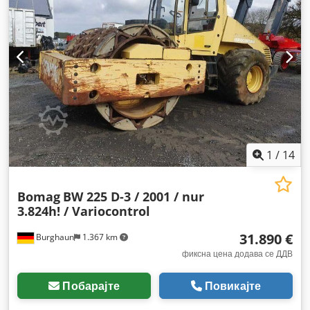
1
/
14
Bomag
BW 225 D-3 / 2001 / nur
3.824h! / Variocontrol
31.890 €
Burghaun
1.367 km
фиксна цена додава се ДДВ
Побарајте
Повикајте