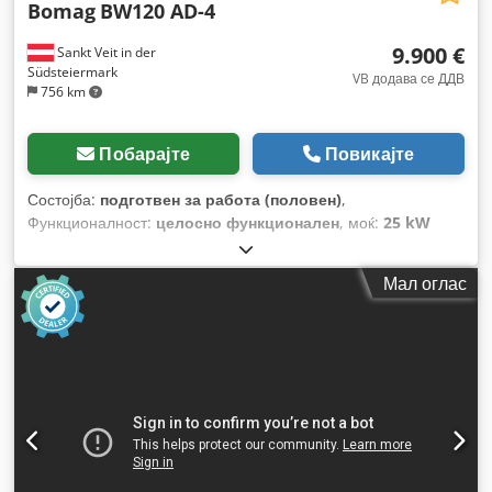
Bomag
BW120 AD-4
9.900 €
Sankt Veit in der
Südsteiermark
VB додава се ДДВ
756 km
Побарајте
Повикајте
Состојба:
подготвен за работа (половен)
,
Функционалност:
целосно функционален
, моќ:
25 kW
(33,99 коњски сили)
, празна тежина:
2.800 кг
, Година на
изградба:
2007
, работни часови:
2.950 h
,
Мал оглас