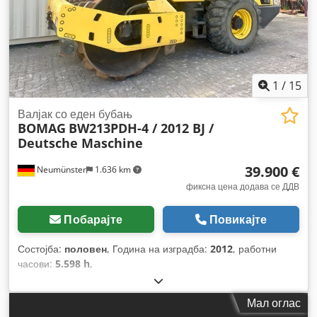
1
/
15
Валјак со еден бубањ
BOMAG
BW213PDH-4 / 2012 BJ /
Deutsche Maschine
39.900 €
Neumünster
1.636 km
фиксна цена додава се ДДВ
Побарајте
Повикајте
Состојба:
половен
, Година на изградба:
2012
, работни
часови:
5.598 h
,
Мал оглас