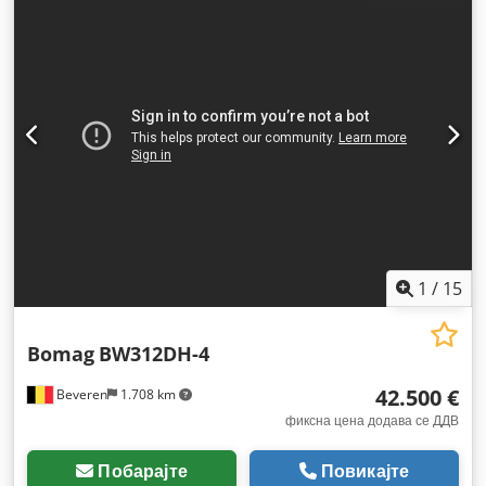
1
/
15
Bomag
BW312DH-4
42.500 €
Beveren
1.708 km
фиксна цена додава се ДДВ
Побарајте
Повикајте