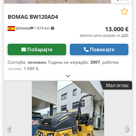
BOMAG
BW120AD4
13.000 €
Шпанија
1.874 km
фиксна цена додава се ДДВ
Побарајте
Повикајте
Состојба:
половен
, Година на изградба:
2007
, работни
часови:
1.680 h
,
Мал оглас