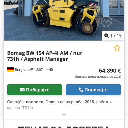
1
/
15
Bomag
BW 154 AP-4i AM / nur
731h / Asphalt Manager
64.890 €
Burghaun
1.367 km
фиксна цена додава се ДДВ
Побарајте
Повикајте
Состојба:
половен
, Година на изградба:
2018
, работни
часови:
731 h
,