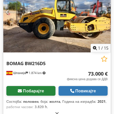
1
/
15
BOMAG
BW216D5
73.000 €
Шпанија
1.874 km
фиксна цена додава се ДДВ
Побарајте
Повикајте
Состојба:
половен
, боја:
жолта
, Година на изградба:
2021
,
работни часови:
3.820 h
,