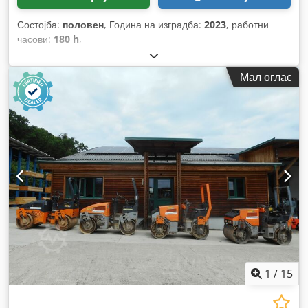
Состојба:
половен
, Година на изградба:
2023
, работни
часови:
180 h
,
Мал оглас
1
/
15