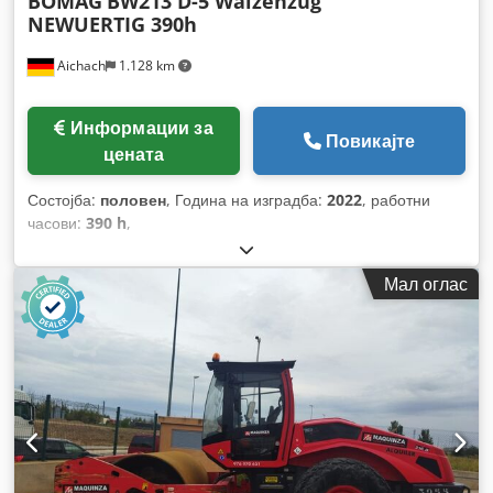
BOMAG
BW213 D-5 Walzenzug
NEWUERTIG 390h
Aichach
1.128 km
Информации за
Повикајте
цената
Состојба:
половен
, Година на изградба:
2022
, работни
часови:
390 h
,
Мал оглас