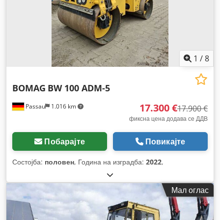
1
/
8
BOMAG
BW 100 ADM-5
17.300 €
Passau
1.016 km
17.900 €
фиксна цена додава се ДДВ
Побарајте
Повикајте
Состојба:
половен
, Година на изградба:
2022
,
Мал оглас