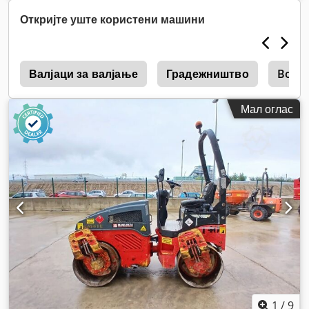
Откријте уште користени машини
4
Валјаци за валјање
Градежништво
Boma
Мал оглас
1
/
9