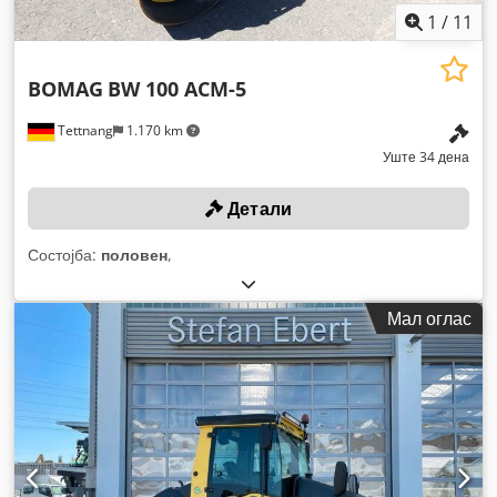
1
/
11
BOMAG
BW 100 ACM-5
Tettnang
1.170 km
Уште 34 дена
Детали
Состојба:
половен
,
Мал оглас