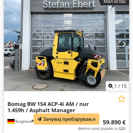
Мал оглас
1
/
15
Bomag
BW 154 ACP-4i AM / nur
1.459h / Asphalt Manager
Зачувај пребарување
59.890 €
Burghaun
1.367 km
фиксна цена додава се ДДВ