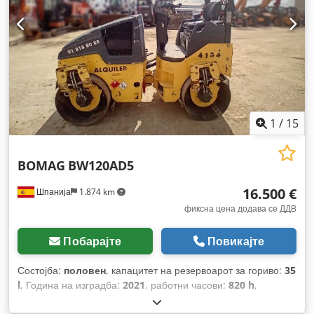
1
/
15
BOMAG
BW120AD5
16.500 €
Шпанија
1.874 km
фиксна цена додава се ДДВ
Побарајте
Повикајте
Состојба:
половен
, капацитет на резервоарот за гориво:
35
l
, Година на изградба:
2021
, работни часови:
820 h
,