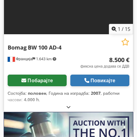
1
/
15
Bomag
BW 100 AD-4
8.500 €
Франција
1.643 km
фиксна цена додава се ДДВ
Побарајте
Повикајте
Состојба:
половен
, Година на изградба:
2007
, работни
часови:
4.000 h
,