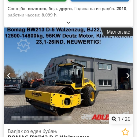
Состојба:
половен
, боја:
друго
, Година на изградба:
2010
,
работни часови:
8.099 h
,
Мал оглас
1
/
26
Валјак со еден бубањ