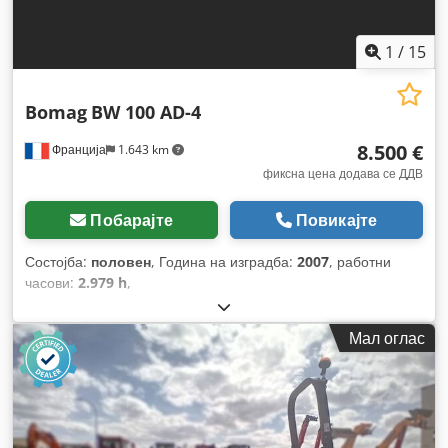
1
/
15
Bomag
BW 100 AD-4
8.500 €
Франција
1.643 km
фиксна цена додава се ДДВ
Побарајте
Повикајте
Состојба:
половен
, Година на изградба:
2007
, работни
часови:
2.979 h
,
Мал оглас