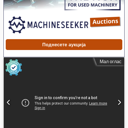
Поднесете аукција
Мал оглас