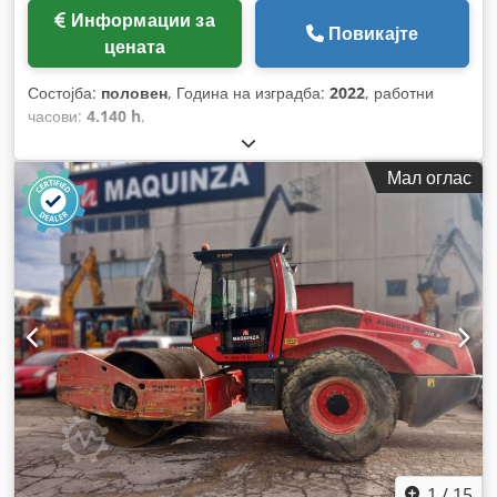
Информации за
Повикајте
цената
Состојба:
половен
, Година на изградба:
2022
, работни
часови:
4.140 h
,
Мал оглас
1
/
15