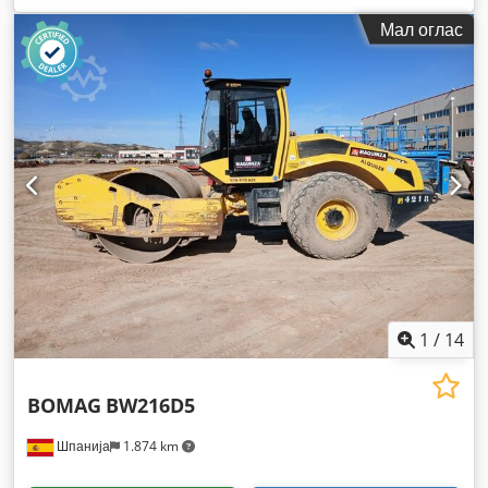
Мал оглас
1
/
14
BOMAG
BW216D5
Шпанија
1.874 km