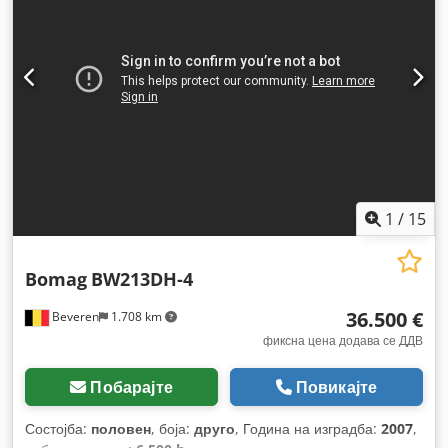
1
/
15
Bomag
BW213DH-4
36.500 €
Beveren
1.708 km
фиксна цена додава се ДДВ
Побарајте
Повикајте
Состојба:
половен
, боја:
друго
, Година на изградба:
2007
,