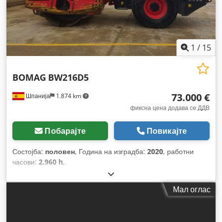
1
/
15
BOMAG
BW216D5
73.000 €
Шпанија
1.874 km
фиксна цена додава се ДДВ
Побарајте
Повикајте
Состојба:
половен
, Година на изградба:
2020
, работни
часови:
2.960 h
,
Мал оглас