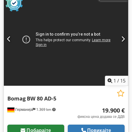
1
/
15
Bomag
BW 80 AD-5
19.900 €
Германија
1.369 km
фиксна цена додава се ДДВ
Побарајте
Повикајте