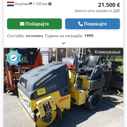
21.500 €
Drachten
1.735 km
фиксна цена додава се ДДВ
Побарајте
Повикајте
Состојба:
половен
, Година на изградба:
1999
,
Кликнување