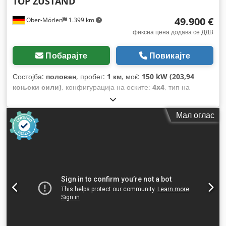
TOP ZUSTAND
49.900 €
Ober-Mörlen
1.399 km
фиксна цена додава се ДДВ
Побарајте
Повикајте
Состојба:
половен
, пробег:
1 км
, моќ:
150 kW (203,94
коњски сили)
, конфигурација на оските:
4x4
, тип на
пренос:
автоматски
, Година на изградба:
2013
,
Мал оглас