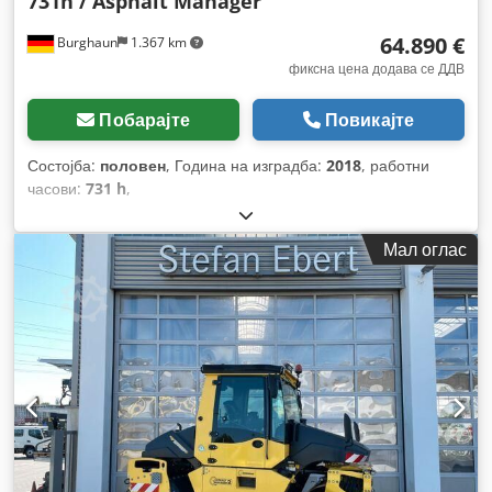
731h / Asphalt Manager
64.890 €
Burghaun
1.367 km
фиксна цена додава се ДДВ
Побарајте
Повикајте
Состојба:
половен
, Година на изградба:
2018
, работни
часови:
731 h
,
Мал оглас