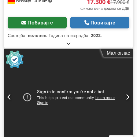
17.300 €
Passau
1.016 km
17.900 €
фиксна цена додава се ДДВ
Побарајте
Повикајте
Состојба:
половен
, Година на изградба:
2022
,
Мал оглас