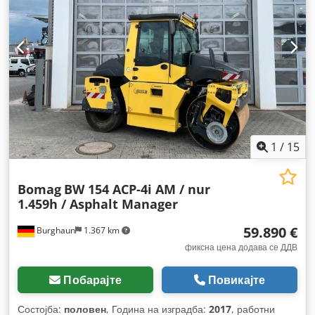
1
/
15
Bomag
BW 154 ACP-4i AM / nur
1.459h / Asphalt Manager
59.890 €
Burghaun
1.367 km
фиксна цена додава се ДДВ
Побарајте
Повикајте
Состојба:
половен
, Година на изградба:
2017
, работни