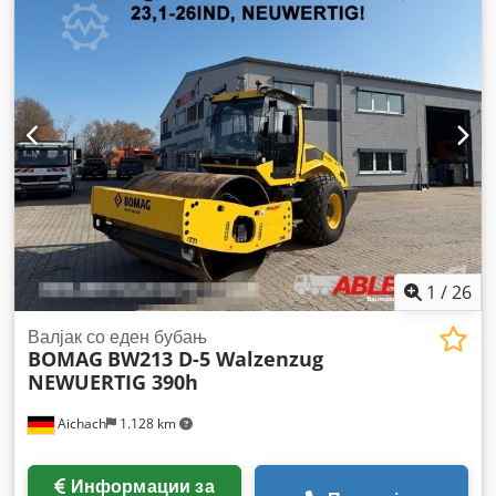
1
/
26
Валјак со еден бубањ
BOMAG
BW213 D-5 Walzenzug
NEWUERTIG 390h
Aichach
1.128 km
Информации за