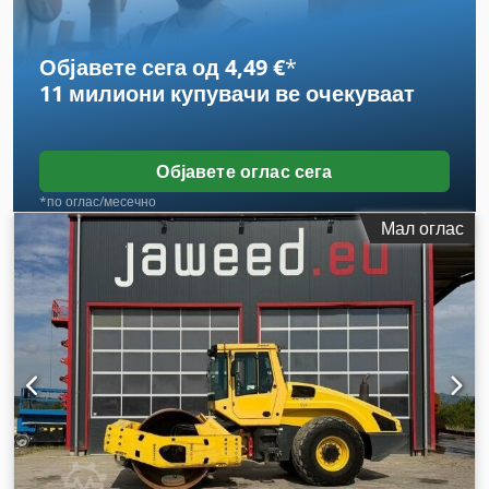
Објавете сега од 4,49 €
*
11 милиони купувачи
ве очекуваат
Објавете оглас сега
*по оглас/месечно
Мал оглас