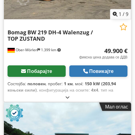
1
/
9
Bomag
BW 219 DH-4 Walenzug /
TOP ZUSTAND
49.900 €
Ober-Mörlen
1.399 km
фиксна цена додава се ДДВ
Побарајте
Повикајте
Состојба:
половен
, пробег:
1 км
, моќ:
150 kW (203,94
коњски сили)
, конфигурација на оските:
4x4
, тип на
пренос:
автоматски
, Година на изградба:
2013
,
Мал оглас