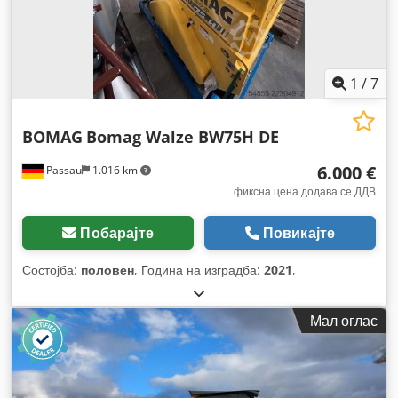
1
/
7
BOMAG
Bomag Walze BW75H DE
6.000 €
Passau
1.016 km
фиксна цена додава се ДДВ
Побарајте
Повикајте
Состојба:
половен
, Година на изградба:
2021
,
Мал оглас