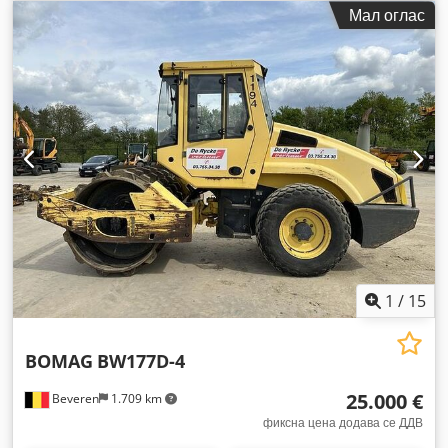
Мал оглас
1
/
15
BOMAG
BW177D-4
25.000 €
Beveren
1.709 km
фиксна цена додава се ДДВ