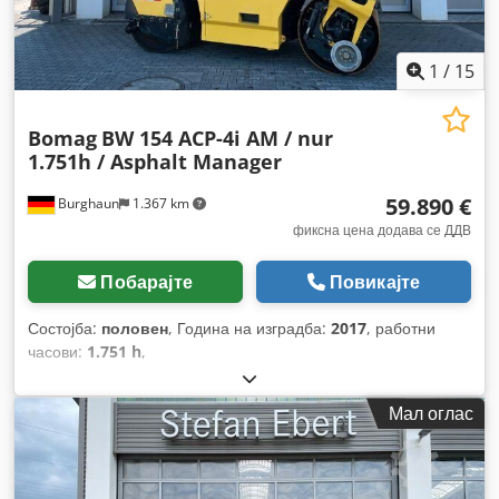
1
/
15
Bomag
BW 154 ACP-4i AM / nur
1.751h / Asphalt Manager
59.890 €
Burghaun
1.367 km
фиксна цена додава се ДДВ
Побарајте
Повикајте
Состојба:
половен
, Година на изградба:
2017
, работни
часови:
1.751 h
,
Мал оглас