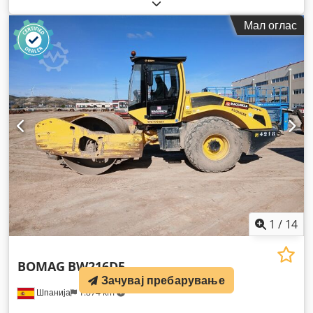
Мал оглас
1
/
14
BOMAG
BW216D5
Зачувај пребарување
Шпанија
1.874 km