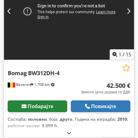
1
/
15
Bomag
BW312DH-4
42.500 €
Beveren
1.708 km
фиксна цена додава се ДДВ
Побарајте
Повикајте
Состојба:
половен
, боја:
друго
, Година на изградба:
2010
,
работни часови:
8.099 h
,