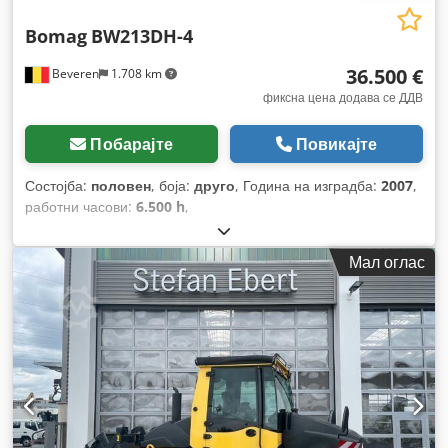
Bomag
BW213DH-4
36.500 €
Beveren
1.708 km
фиксна цена додава се ДДВ
Побарајте
Повикајте
Состојба:
половен
, боја:
друго
, Година на изградба:
2007
,
работни часови:
6.500 h
,
Мал оглас