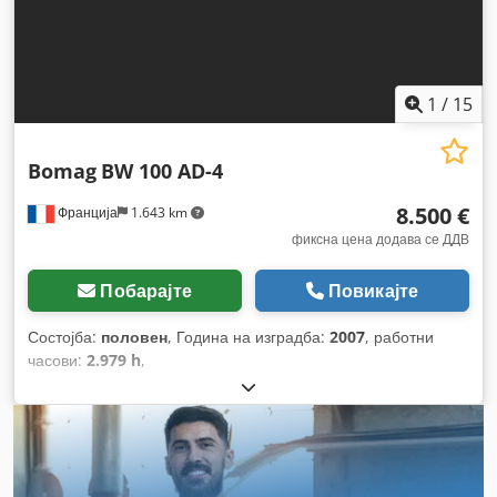
1
/
15
Bomag
BW 100 AD-4
8.500 €
Франција
1.643 km
фиксна цена додава се ДДВ
Побарајте
Повикајте
Состојба:
половен
, Година на изградба:
2007
, работни
часови:
2.979 h
,