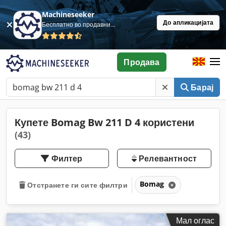
Machineseeker
До апликацијата
Бесплатно во продавница
Продава
Барај
Купете Bomag Bw 211 D 4 користени
(43)
Филтер
Релевантност
Bomag
Отстранете ги сите филтри
Мал оглас