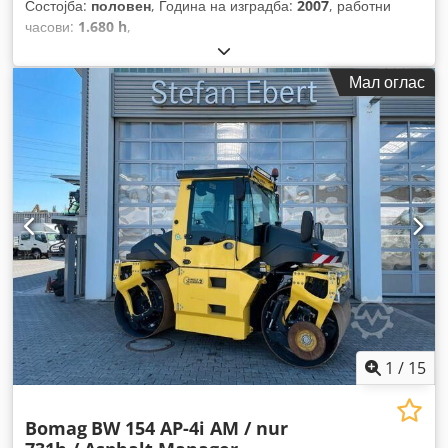
Состојба:
половен
, Година на изградба:
2007
, работни
часови:
1.680 h
,
Мал оглас
1
/
15
Bomag
BW 154 AP-4i AM / nur