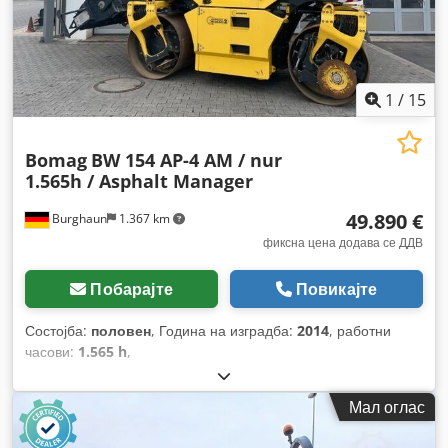
1
/
15
Bomag
BW 154 AP-4 AM / nur
1.565h / Asphalt Manager
49.890 €
Burghaun
1.367 km
фиксна цена додава се ДДВ
Побарајте
Повикајте
Состојба:
половен
, Година на изградба:
2014
, работни
часови:
1.565 h
,
Мал оглас