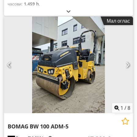
часови:
1.459 h
,
Мал оглас
1
/
8
BOMAG
BW 100 ADM-5