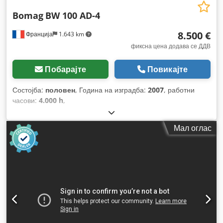
Bomag
BW 100 AD-4
8.500 €
Франција
1.643 km
фиксна цена додава се ДДВ
Побарајте
Повикајте
Состојба:
половен
, Година на изградба:
2007
, работни
часови:
4.000 h
,
Мал оглас