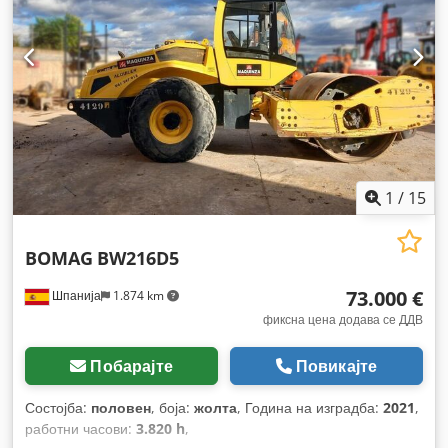
1
/
15
BOMAG
BW216D5
73.000 €
Шпанија
1.874 km
фиксна цена додава се ДДВ
Побарајте
Повикајте
Состојба:
половен
, боја:
жолта
, Година на изградба:
2021
,
работни часови:
3.820 h
,