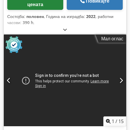
Повикајте
цената
Состојба:
половен
, Година на изградба:
2022
, работни
часови:
390 h
,
Мал оглас
1
/
15