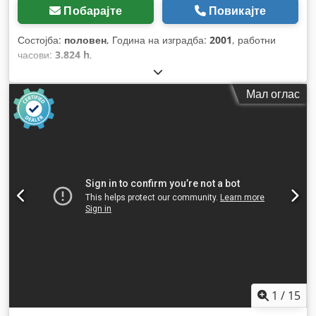
Побарајте
Повикајте
Состојба:
половен
, Година на изградба:
2001
, работни
часови:
3.824 h
,
Мал оглас
1
/
15