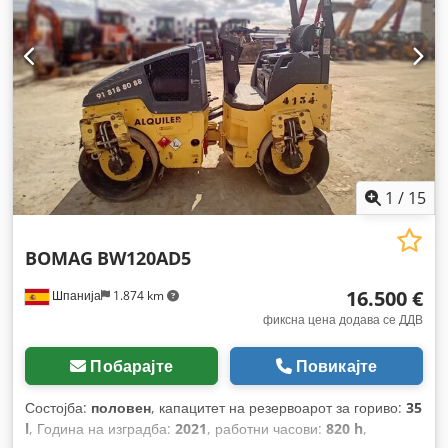
1
/
15
BOMAG
BW120AD5
16.500 €
Шпанија
1.874 km
фиксна цена додава се ДДВ
Побарајте
Повикајте
Состојба:
половен
, капацитет на резервоарот за гориво:
35
l
, Година на изградба:
2021
, работни часови:
820 h
,