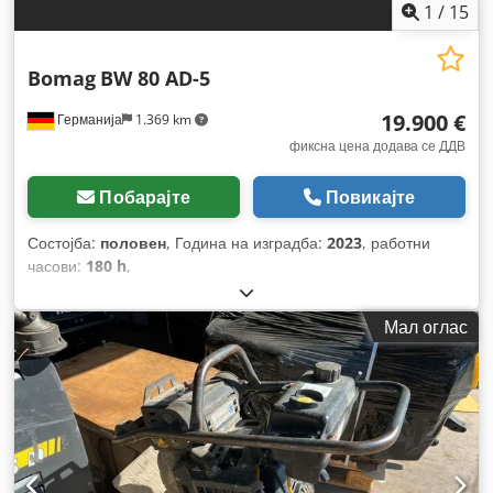
1
/
15
Bomag
BW 80 AD-5
19.900 €
Германија
1.369 km
фиксна цена додава се ДДВ
Побарајте
Повикајте
Состојба:
половен
, Година на изградба:
2023
, работни
часови:
180 h
,
Мал оглас