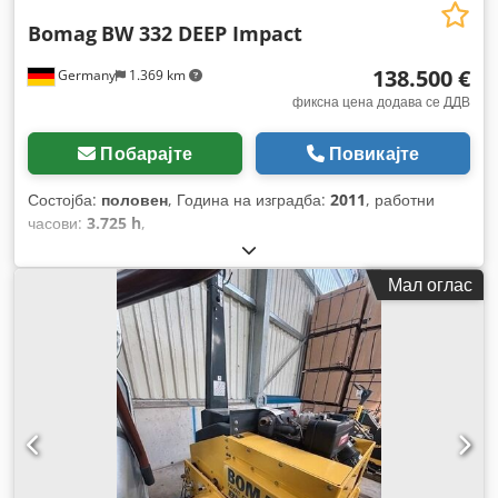
Bomag
BW 332 DEEP Impact
138.500 €
Germany
1.369 km
фиксна цена додава се ДДВ
Побарајте
Повикајте
Состојба:
половен
, Година на изградба:
2011
, работни
часови:
3.725 h
,
Мал оглас