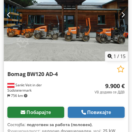
1
/
15
Bomag
BW120 AD-4
9.900 €
Sankt Veit in der
Südsteiermark
VB додава се ДДВ
756 km
Побарајте
Повикајте
Состојба:
подготвен за работа (половен)
,
Функционалност:
целосно функционален
, моќ:
25 kW