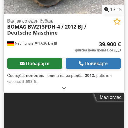
1
/
15
Валјак со еден бубањ
BOMAG
BW213PDH-4 / 2012 BJ /
Deutsche Maschine
39.900 €
Neumünster
1.636 km
фиксна цена додава се ДДВ
Побарајте
Повикајте
Состојба:
половен
, Година на изградба:
2012
, работни
часови:
5.598 h
,
Мал оглас