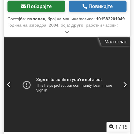
Побарајте
Повикајте
Состојба:
половен
, број на машина/возило:
101582201049
,
Година на изградба:
2004
, боја:
друго
, работни часови:
4.350 h
,
Мал оглас
1
/
15