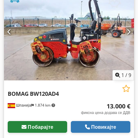
1
/
9
BOMAG
BW120AD4
13.000 €
Шпанија
1.874 km
фиксна цена додава се ДДВ
Побарајте
Повикајте