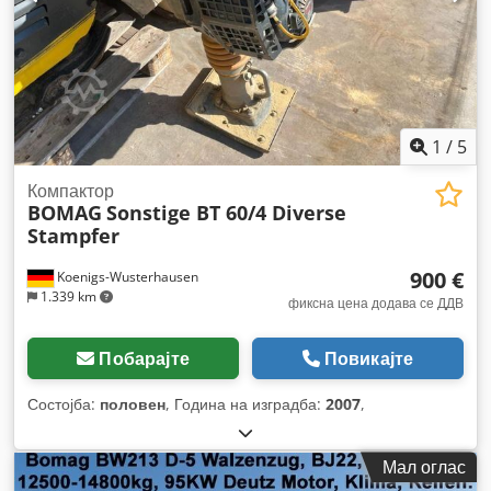
1
/
5
Компактор
BOMAG
Sonstige BT 60/4 Diverse
Stampfer
900 €
Koenigs-Wusterhausen
1.339 km
фиксна цена додава се ДДВ
Побарајте
Повикајте
Состојба:
половен
, Година на изградба:
2007
,
Мал оглас