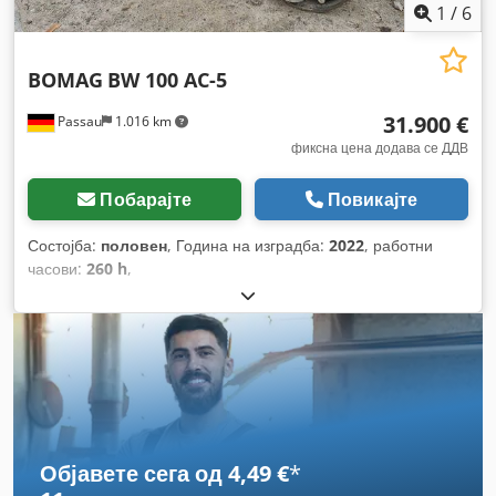
1
/
6
BOMAG
BW 100 AC-5
31.900 €
Passau
1.016 km
фиксна цена додава се ДДВ
Побарајте
Повикајте
Состојба:
половен
, Година на изградба:
2022
, работни
часови:
260 h
,
Објавете сега од 4,49 €
*