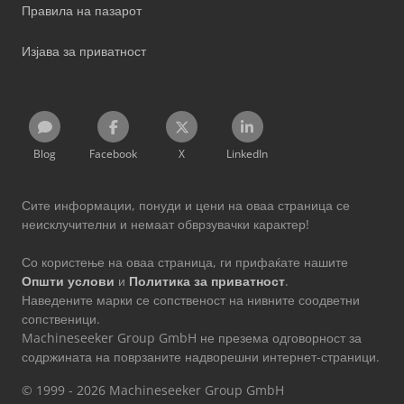
Правила на пазарот
Изјава за приватност
Blog
Facebook
X
LinkedIn
Сите информации, понуди и цени на оваа страница се
неисклучителни и немаат обврзувачки карактер!
Со користење на оваа страница, ги прифаќате нашите
Општи услови
и
Политика за приватност
.
Наведените марки се сопственост на нивните соодветни
сопственици.
Machineseeker Group GmbH не презема одговорност за
содржината на поврзаните надворешни интернет-страници.
© 1999 - 2026 Machineseeker Group GmbH