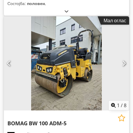
Состојба:
половен
,
Мал оглас
1
/
8
BOMAG
BW 100 ADM-5