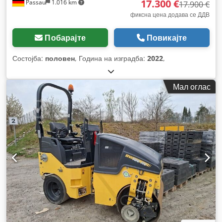
17.300 €
Passau
1.016 km
17.900 €
фиксна цена додава се ДДВ
Побарајте
Повикајте
Состојба:
половен
, Година на изградба:
2022
,
Мал оглас