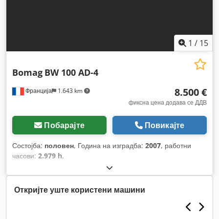
1
/
15
Bomag
BW 100 AD-4
8.500 €
Франција
1.643 km
фиксна цена додава се ДДВ
Побарајте
Повикајте
Состојба:
половен
, Година на изградба:
2007
, работни
часови:
2.979 h
,
Откријте уште користени машини