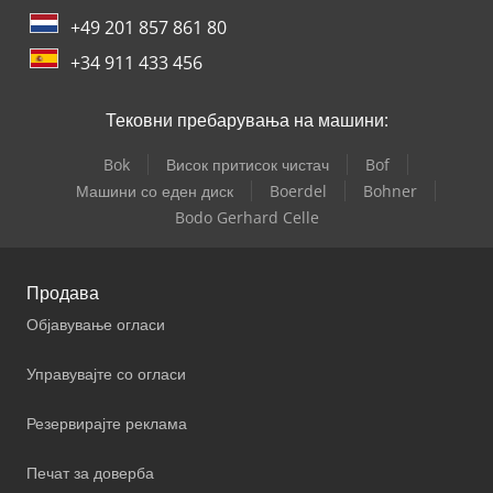
+49 201 857 861 80
+34 911 433 456
Тековни пребарувања на машини:
Bok
Висок притисок чистач
Bof
Машини со еден диск
Boerdel
Bohner
Bodo Gerhard Celle
Продава
Објавување огласи
Управувајте со огласи
Резервирајте реклама
Печат за доверба