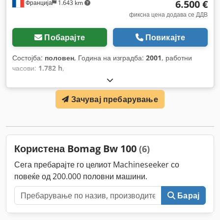
6.500 €
Франција
1.643 km
фиксна цена додава се ДДВ
Побарајте
Повикајте
Состојба:
половен
, Година на изградба:
2001
, работни
часови:
1.782 h
,
Зачувај пребарување
Користена Bomag Bw 100
(6)
Сега пребарајте го целиот Machineseeker со
повеќе од 200.000 половни машини.
Барај