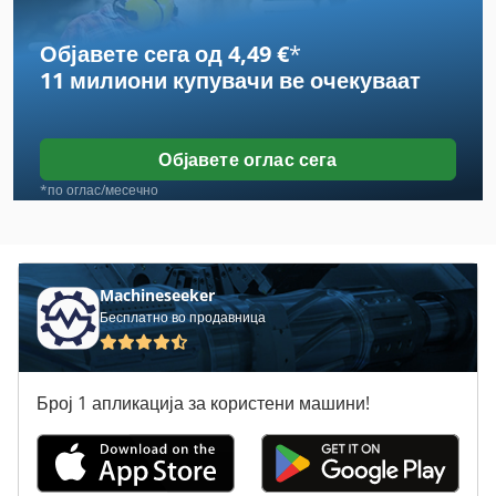
Bomag Bw 100 Adm 2
Објавете сега од 4,49 €
*
Bomag Bw 120
11 милиони купувачи
ве очекуваат
Bomag Bw 120 Ad 2
Bomag Bw 120 Ad 5
Објавете оглас сега
Bomag Bw 177 D 3
*по оглас/месечно
Bomag Bw 177 D 4
Bomag Bw 6
Machineseeker
Бесплатно во продавница
Bomag Bw 75 S
Bomag Bw 80
Број 1 апликација за користени машини!
Bomag Bw 80 Ad
Bomag Bw 80 Ad 2