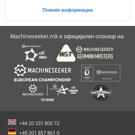
Bomag Bw 80 Adh 2
Повеќе информации
Bomag Bw 85 T
Bomag Bw 90
Machineseeker.mk е официјален спонзор на:
Bomag Bw 90 Ad
Bomag Bw 90 Ad 2
+44 20 331 800 72
+49 201 857 861 0