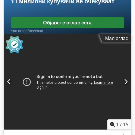
11 милиони купувачи
ве очекуваат
Објавете оглас сега
*по оглас/месечно
Мал оглас
1
/
15