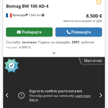
Bomag
BW 100 AD-4
8.500 €
Франција
1.643 km
фиксна цена додава се ДДВ
Побарајте
Повикајте
Состојба:
половен
, Година на изградба:
2007
, работни
часови:
4.000 h
,
Мал оглас