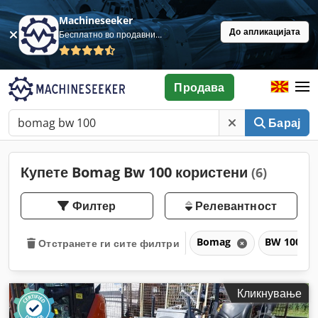
Machineseeker
До апликацијата
Бесплатно во продавница
Продава
Барај
Купете Bomag Bw 100 користени
(6)
Филтер
Релевантност
Bomag
BW 100
Отстранете ги сите филтри
Кликнување