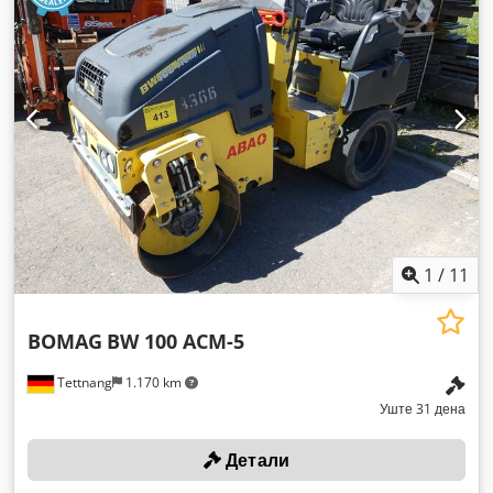
1
/
11
BOMAG
BW 100 ACM-5
Tettnang
1.170 km
Уште 31 дена
Детали