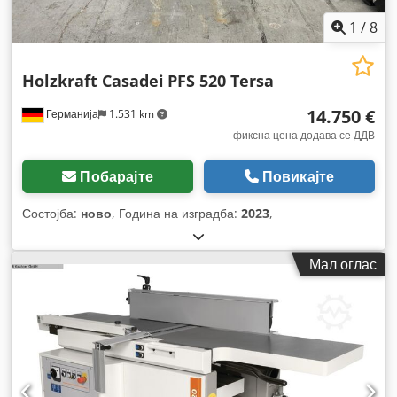
1
/
8
Holzkraft Casadei
PFS 520 Tersa
14.750 €
Германија
1.531 km
фиксна цена додава се ДДВ
Побарајте
Повикајте
Состојба:
ново
, Година на изградба:
2023
,
Мал оглас