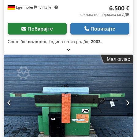
6.500 €
Egenhofen
1.113 km
фиксна цена додава се ДДВ
Побарајте
Повикајте
Состојба:
половен
, Година на изградба:
2003
,
Мал оглас