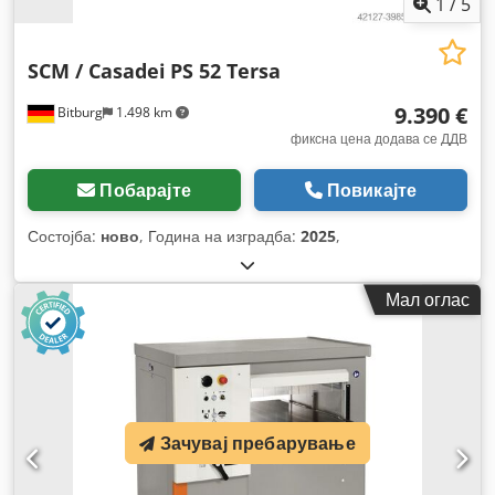
1
/
5
SCM / Casadei
PS 52 Tersa
9.390 €
Bitburg
1.498 km
фиксна цена додава се ДДВ
Побарајте
Повикајте
Состојба:
ново
, Година на изградба:
2025
,
Мал оглас
Зачувај пребарување