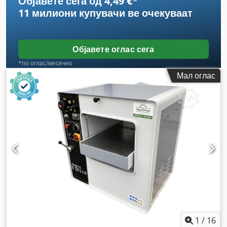
Објавете сега од 4,49 €
*
11 милиони купувачи
ве очекуваат
Објавете оглас сега
*по оглас/месечно
Мал оглас
1
/
16