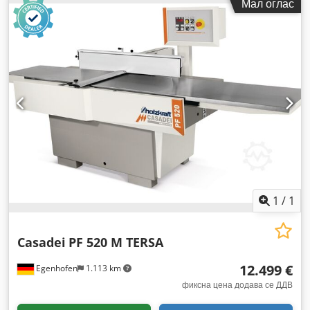
Мал оглас
1
/
1
Casadei
PF 520 M TERSA
12.499 €
Egenhofen
1.113 km
фиксна цена додава се ДДВ