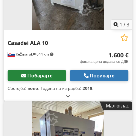
1
/
3
Casadei
ALA 10
1.600 €
Kežmarok
844 km
фиксна цена додава се ДДВ
Побарајте
Повикајте
Состојба:
ново
, Година на изградба:
2018
,
Мал оглас