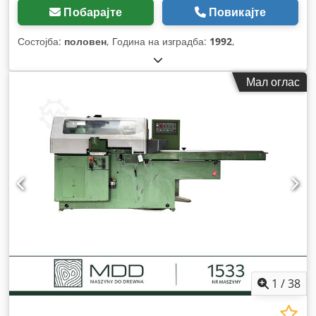
Побарајте
Повикајте
Состојба:
половен
, Година на изградба:
1992
,
Мал оглас
1
/
38