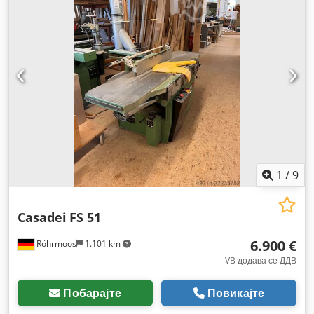
1
/
9
Casadei
FS 51
6.900 €
Röhrmoos
1.101 km
VB додава се ДДВ
Побарајте
Повикајте