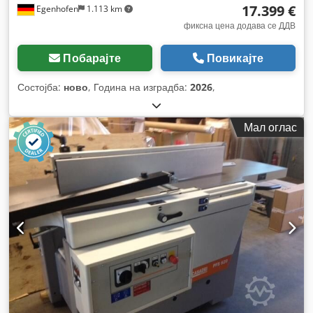
17.399 €
Egenhofen
1.113 km
фиксна цена додава се ДДВ
Побарајте
Повикајте
Состојба:
ново
, Година на изградба:
2026
,
Мал оглас