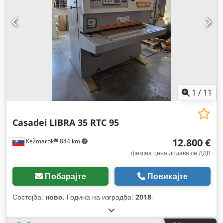
1
/
11
Casadei
LIBRA 35 RTC 95
12.800 €
Kežmarok
844 km
фиксна цена додава се ДДВ
Побарајте
Повикајте
Состојба:
ново
, Година на изградба:
2018
,