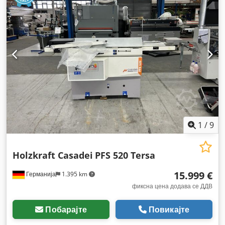
1
/
9
Holzkraft Casadei
PFS 520 Tersa
15.999 €
Германија
1.395 km
фиксна цена додава се ДДВ
Побарајте
Повикајте