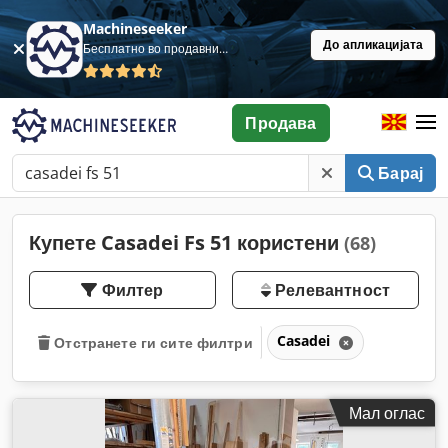
Machineseeker
До апликацијата
Бесплатно во продавница
Продава
Барај
Купете Casadei Fs 51 користени
(68)
Филтер
Релевантност
Casadei
Отстранете ги сите филтри
Мал оглас