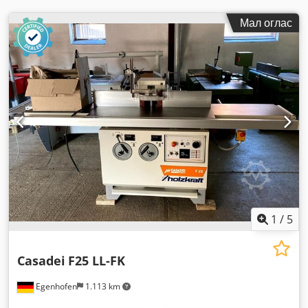
Мал оглас
1
/
5
Casadei
F25 LL-FK
Egenhofen
1.113 km