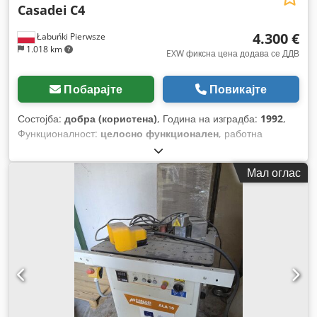
Casadei
C4
4.300 €
Łabuńki Pierwsze
1.018 km
EXW фиксна цена додава се ДДВ
Побарајте
Повикајте
Состојба:
добра (користена)
, Година на изградба:
1992
,
Функционалност:
целосно функционален
, работна
ширина:
220 мм
, висина на рендање:
120 мм
, пречник на
вретеното:
40 мм
, ширина на стружење:
220 мм
, вкупна
Мал оглас
ширина:
1.350 мм
, вкупна висина:
1.400 мм
, вкупна
должина:
3.120 мм
, брзина на вретено (мин.):
5.000 обр/
мин
, пречникот на млазницата за екстракција:
120 мм
,