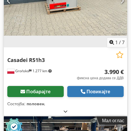
1
/
7
Casadei
R51h3
3.990 €
Grońsko
1.277 km
фиксна цена додава се ДДВ
Побарајте
Повикајте
Состојба:
половен
,
Мал оглас