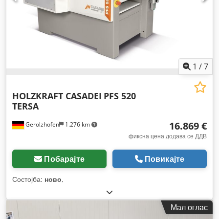
1
/
7
HOLZKRAFT CASADEI
PFS 520
TERSA
16.869 €
Gerolzhofen
1.276 km
фиксна цена додава се ДДВ
Побарајте
Повикајте
Состојба:
ново
,
Мал оглас