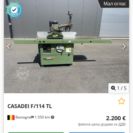
Мал оглас
1
/
5
CASADEI
F/114 TL
2.200 €
Bastogne
1.550 km
фиксна цена додава се ДДВ