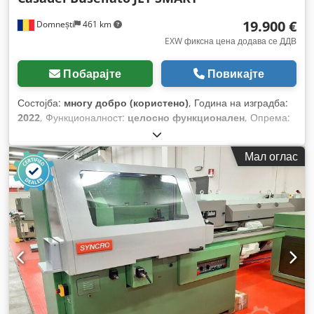
19.900 €
Domnești
461 km
EXW фиксна цена додава се ДДВ
Побарајте
Повикајте
Состојба:
многу добро (користено)
, Година на изградба:
2022
, Функционалност:
целосно функционален
, Опрема:
документација / прирачник
,
Мал оглас