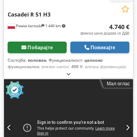
Casadei
R 51 H3
4.740 €
Powiat kartuski
1.440 km
фиксна цена додава се ДДВ
Побарајте
Повикајте
Состојба:
половен
, Функционалност:
целосно
функционален
, влезен напон:
400 V
, влезна фреквенција:
50 Hz
, тип на влезен струја:
трифазен
, ширина на
стружење:
510 мм
, дијаметар на алатот:
110 мм
, број на
Мал оглас
сечила:
4
, тип на активирање:
електричен
,