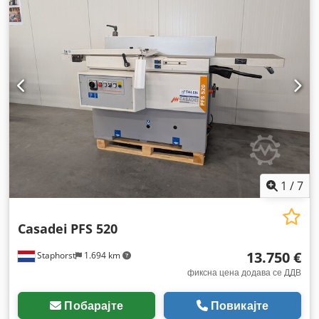
1
/
7
Casadei
PFS 520
13.750 €
Staphorst
1.694 km
фиксна цена додава се ДДВ
Побарајте
Повикајте