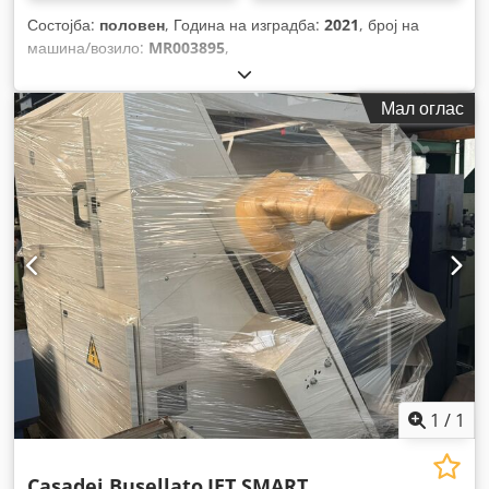
Состојба:
половен
, Година на изградба:
2021
, број на
машина/возило:
MR003895
,
Мал оглас
1
/
1
Casadei Busellato
JET SMART