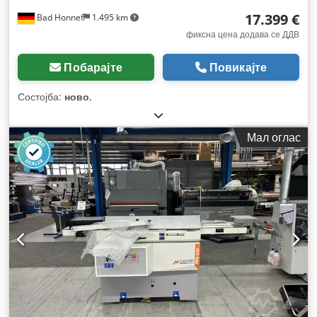
17.399 €
Bad Honnef
1.495 km
фиксна цена додава се ДДВ
Побарајте
Повикајте
Состојба:
ново
,
Мал оглас