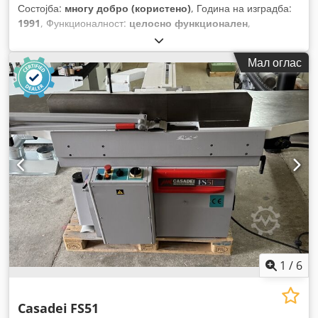
Состојба:
многу добро (користено)
, Година на изградба:
1991
, Функционалност:
целосно функционален
,
Мал оглас
1
/
6
Casadei
FS51