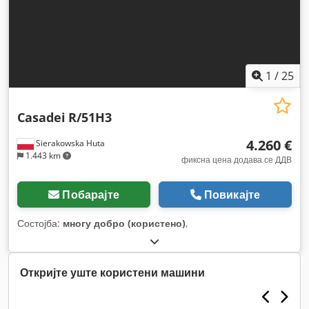
1
/
25
Casadei
R/51H3
4.260 €
Sierakowska Huta
1.443 km
фиксна цена додава се ДДВ
Побарајте
Повикајте
Состојба:
многу добро (користено)
,
Откријте уште користени машини