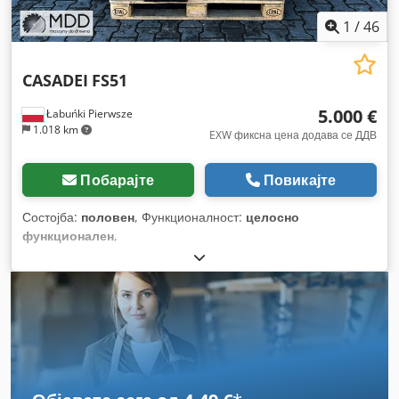
1
/
46
CASADEI
FS51
5.000 €
Łabuńki Pierwsze
1.018 km
EXW фиксна цена додава се ДДВ
Побарајте
Повикајте
Состојба:
половен
, Функционалност:
целосно
функционален
,