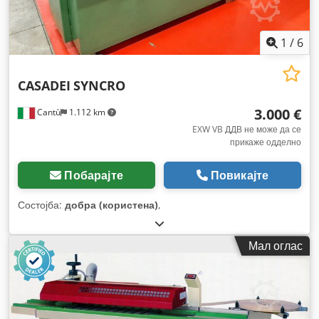
1
/
6
CASADEI
SYNCRO
3.000 €
Cantù
1.112 km
EXW VB ДДВ не може да се
прикаже одделно
Побарајте
Повикајте
Состојба:
добра (користена)
,
Мал оглас