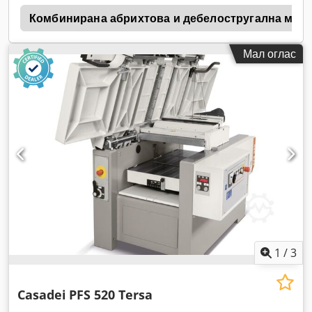
4
Комбинирана абрихтова и дебелостругална маш
Мал оглас
1
/
3
Casadei
PFS 520 Tersa