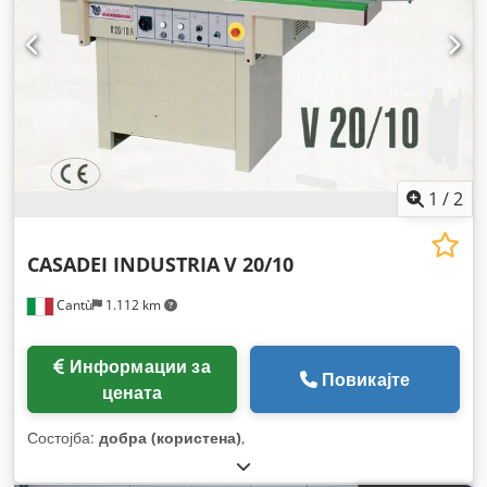
1
/
2
CASADEI INDUSTRIA
V 20/10
Cantù
1.112 km
Информации за
Повикајте
цената
Состојба:
добра (користена)
,