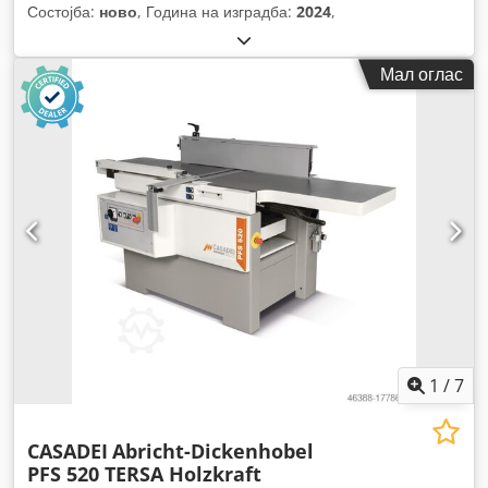
Состојба:
ново
, Година на изградба:
2024
,
Мал оглас
1
/
7
CASADEI
Abricht-Dickenhobel
PFS 520 TERSA Holzkraft