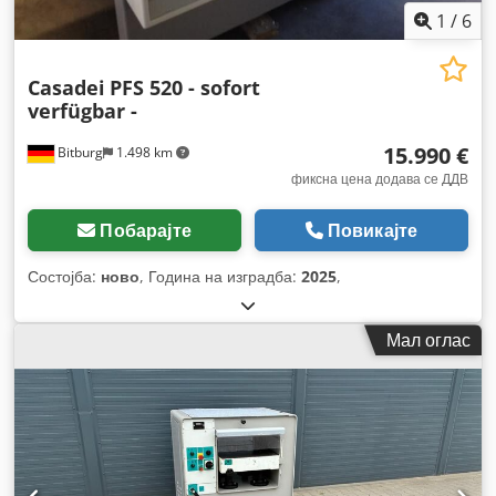
1
/
6
Casadei
PFS 520 - sofort
verfügbar -
15.990 €
Bitburg
1.498 km
фиксна цена додава се ДДВ
Побарајте
Повикајте
Состојба:
ново
, Година на изградба:
2025
,
Мал оглас