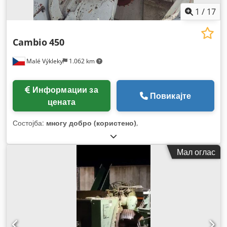
1
/
17
Cambio
450
Malé Výkleky
1.062 km
Информации за
Повикајте
цената
Состојба:
многу добро (користено)
,
Мал оглас