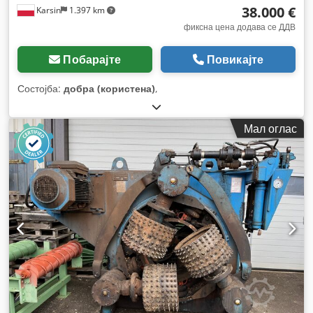
38.000 €
Karsin
1.397 km
фиксна цена додава се ДДВ
Побарајте
Повикајте
Состојба:
добра (користена)
,
Мал оглас