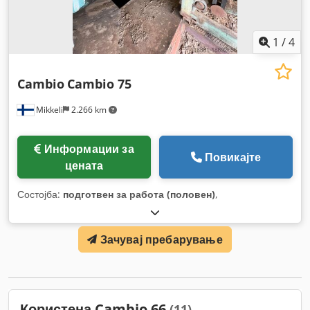
1
/
4
Cambio
Cambio 75
Mikkeli
2.266 km
Информации за
Повикајте
цената
Состојба:
подготвен за работа (половен)
,
Зачувај пребарување
Користена Cambio 66
(11)