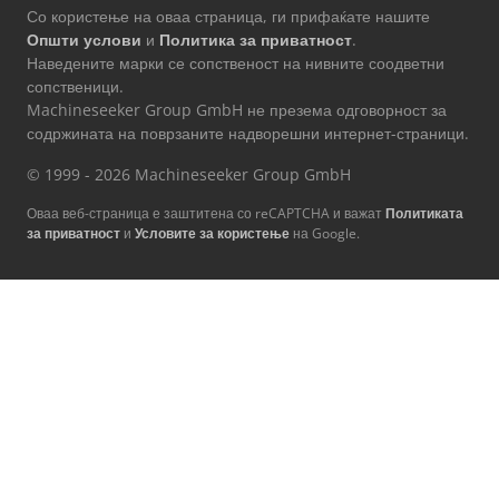
Со користење на оваа страница, ги прифаќате нашите
Општи услови
и
Политика за приватност
.
Наведените марки се сопственост на нивните соодветни
сопственици.
Machineseeker Group GmbH не презема одговорност за
содржината на поврзаните надворешни интернет-страници.
© 1999 - 2026 Machineseeker Group GmbH
Оваа веб-страница е заштитена со reCAPTCHA и важат
Политиката
за приватност
и
Условите за користење
на Google.