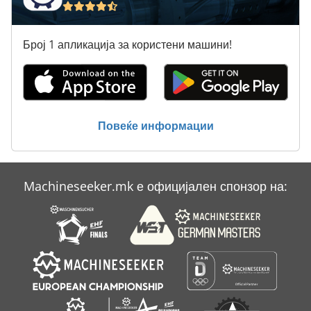
Hbs 470
Број 1 апликација за користени машини!
Interplater 66
Jenz Az 660
Mf Twin 65
Повеќе информации
Optimas H 66
Sdmo J 66 K
Machineseeker.mk е официјален спонзор на:
Si 68
Ssc 61