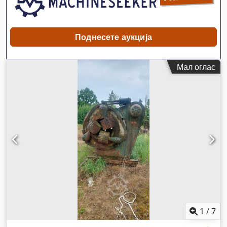
Поднесете аукција
Мал оглас
1
/
7