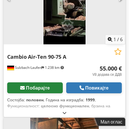
1
/
6
Cambio
Air-Ten 90-75 A
55.000 €
Sulzbach-Laufen
1.238 km
VB додава се ДДВ
Побарајте
Повикајте
Состојба:
половен
, Година на изградба:
1999
,
Функционалност:
целосно функционален
, брзина на
напојување по X-оста:
75 м/мин
,
Мал оглас