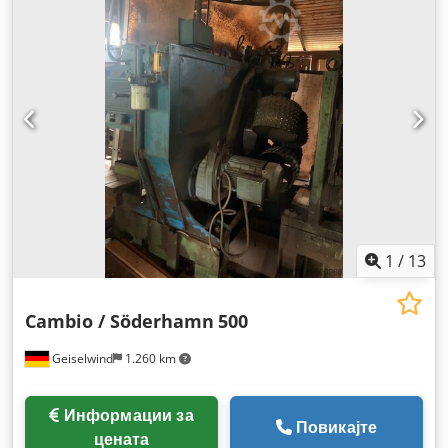
1
/
13
Cambio / Söderhamn
500
Geiselwind
1.260 km
Информации за
Повикајте
цената