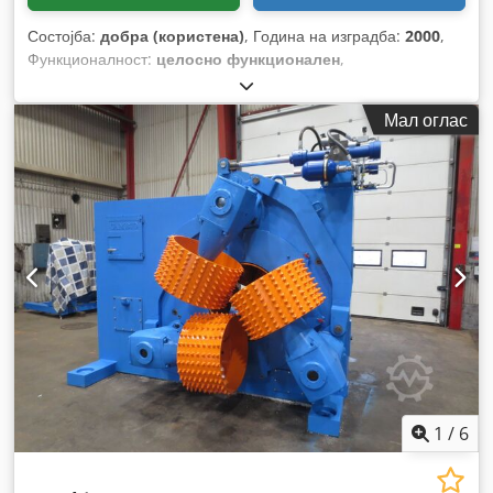
Состојба:
добра (користена)
, Година на изградба:
2000
,
Функционалност:
целосно функционален
,
Мал оглас
1
/
6