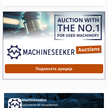
Brandt Ktd 65
Cambio 45
Dmu 60
Dmu 60 E
Dmu 60 P
Dmu 60 T
Elu As 70
Поднесете аукција
Elu Mkf 67
Frommia Fs 60
Giben Smart 65
Machineseeker
Gkt 60
Бесплатно во продавница