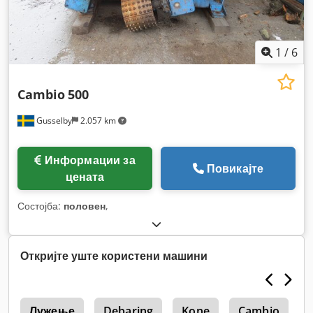
1
/
6
Cambio
500
Gusselby
2.057 km
Информации за
Повикајте
цената
Состојба:
половен
,
Откријте уште користени машини
a
Лужење
Debaring
Kone
Cambio