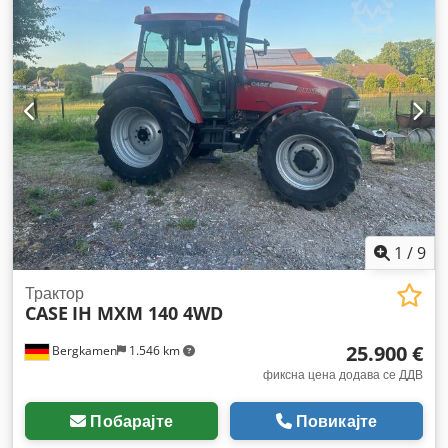
1
/
9
Трактор
CASE
IH MXM 140 4WD
25.900 €
Bergkamen
1.546 km
фиксна цена додава се ДДВ
Побарајте
Повикајте