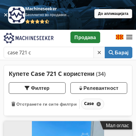
Machineseeker
До апликацијата
Бесплатно во продавница
Продава
Барај
Купете Case 721 C користени
(34)
Филтер
Релевантност
Case
Отстранете ги сите филтри
Мал оглас