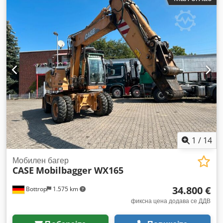
Опрема:
хидраулични системи
,
1
/
14
Мобилен багер
CASE
Mobilbagger WX165
34.800 €
Bottrop
1.575 km
фиксна цена додава се ДДВ