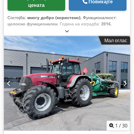
Повикајте
цената
Состојба:
многу добро (користено)
, Функционалност:
целосно функционален
, Година на изградба:
2016
,
работни часови:
11.500 h
,
Мал оглас
1
/
30