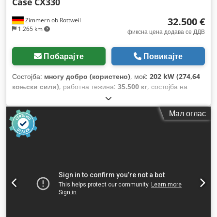
Case
CX330
32.500 €
Zimmern ob Rottweil
1.265 km
фиксна цена додава се ДДВ
Побарајте
Повикајте
Состојба:
многу добро (користено)
, моќ:
202 kW (274,64
коњски сили)
, работна тежина:
35.500 кг
, состојба на
синџирот:
70 процент
, Година на изградба:
2006
, работни
часови:
9.139 h
, Опрема:
клима уред
,
Мал оглас