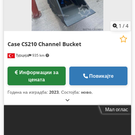
1
/
4
Case
CS210 Channel Bucket
Турција
935 km
Информации за
Повикајте
цената
Година на изградба:
2023
, Состојба:
ново
,
Мал оглас