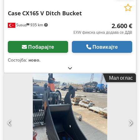
Case
CX165 V Ditch Bucket
2.600 €
Susuz
935 km
EXW фиксна цена додава се ДДВ
Побарајте
Повикајте
Состојба:
ново
,
Мал оглас