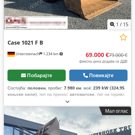
1
/
15
Case
1021 F B
69.000 €
Untersteinach
1.234 km
79.000 €
фиксна цена додава се ДДВ
Побарајте
Повикајте
Состојба:
половен
, пробег:
7.980 км
, моќ:
239 kW (324,95
коњски сили)
, тип на пренос:
автоматски
, тип на гориво:
дизел
, боја:
жолта
, прва регистрација:
01/2013
, Година на
изградба:
2013
, Опрема:
клима уред
,
Мал оглас