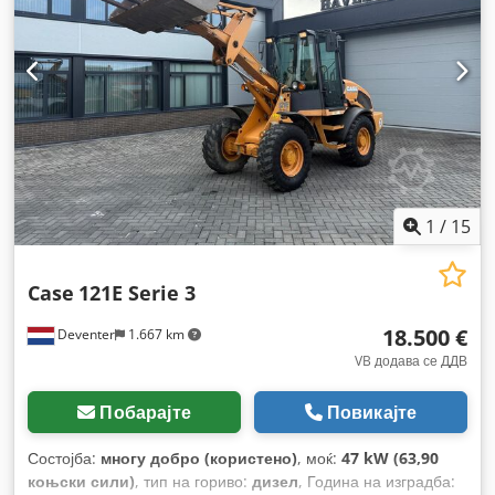
1
/
15
Case
121E Serie 3
18.500 €
Deventer
1.667 km
VB додава се ДДВ
Побарајте
Повикајте
Состојба:
многу добро (користено)
, моќ:
47 kW (63,90
коњски сили)
, тип на гориво:
дизел
, Година на изградба: