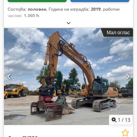
Состојба:
половен
, Година на изградба:
2019
, работни
часови:
1.360 h
,
Мал оглас
1
/
13