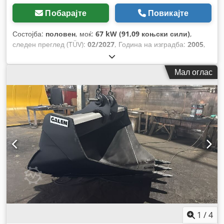
Побарајте
Повикајте
Состојба:
половен
, моќ:
67 kW (91,09 коњски сили)
,
следен преглед (TÜV):
02/2027
, Година на изградба:
2005
,
работни часови:
9.560 h
, Опрема:
кабина, клима уред,
погон на сите тркала
,
Мал оглас
1
/
4