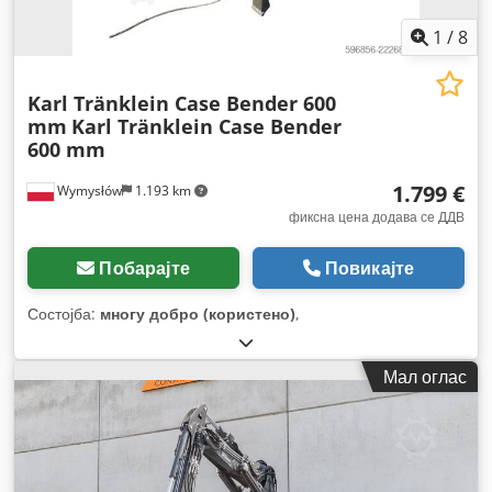
1
/
8
Karl Tränklein Case Bender 600
mm
Karl Tränklein Case Bender
600 mm
1.799 €
Wymysłów
1.193 km
фиксна цена додава се ДДВ
Побарајте
Повикајте
Состојба:
многу добро (користено)
,
Мал оглас