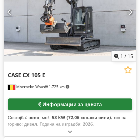
1
/
15
CASE
CX 105 E
Moerbeke-Waas
1.725 km
Информации за цената
Состојба:
ново
, моќ:
53 kW (72,06 коњски сили)
, тип на
гориво:
дизел
, Година на изградба:
2026
,