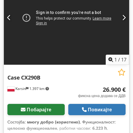
1
/
17
Case
CX290B
26.900 €
Karsin
1.397 km
фиксна цена додава се ДДВ
Побарајте
Повикајте
Состојба:
многу добро (користено)
, Функционалност:
целосно функционален
, работни часови:
6.223 h
,