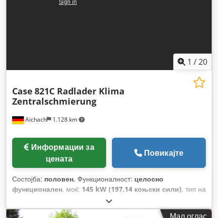
1
/
20
Case
821C Radlader Klima
Zentralschmierung
Aichach
1.128 km
Информации за
Повикајте
цената
Состојба:
половен
, Функционалност:
целосно
функционален
, моќ:
145 kW (197,14 коњски сили)
, тип на
гориво:
дизел
, боја:
злато
, работна тежина:
18.000 кг
,
Година на изградба:
2000
, работни часови:
8.000 h
,
Мал оглас