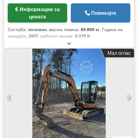
Информации за
Повикајте
цената
Состојба:
половен
, вкупна тежина:
69.000 кг
, Година на
изградба:
2007
, работни часови:
9.379 h
,
Мал оглас