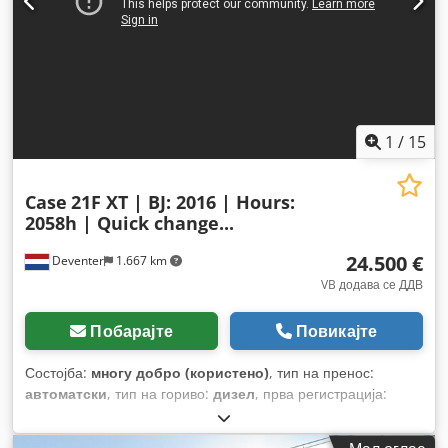
1
/
15
Case
21F XT | BJ: 2016 | Hours:
2058h | Quick change...
24.500 €
Deventer
1.667 km
VB додава се ДДВ
Побарајте
Повикајте
Состојба:
многу добро (користено)
, тип на пренос:
автоматски
, тип на гориво:
дизел
, прва регистрација:
06/2016
, Година на изградба:
2016
, работни часови:
2.058
h
, Опрема:
кабина
,