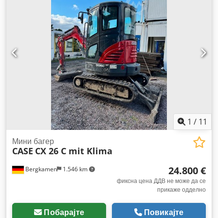
1
/
11
Мини багер
CASE
CX 26 C mit Klima
24.800 €
Bergkamen
1.546 km
фиксна цена ДДВ не може да се
прикаже одделно
Побарајте
Повикајте