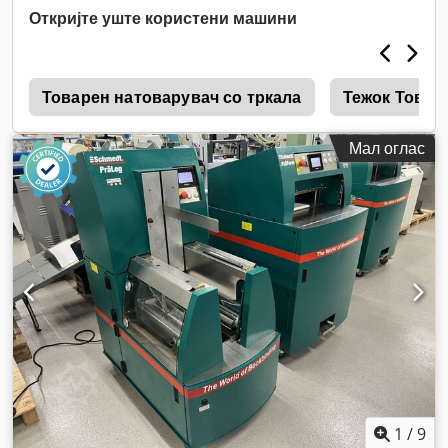
Откријте уште користени машини
е
Товарен натоварувач со тркала
Тежок Товар
Мал оглас
1
/
9