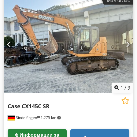
Мал оглас
1
/
9
Case
CX145C SR
Sindelfingen
1.275 km
Информации за