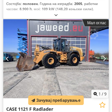
Состојба:
половен
, Година на изградба:
2005
, работни
часови:
8.900 h
, моќ:
109 kW (148,20 коњски сили)
,
Опрема:
ABS, кабина, клима уред, погон на сите тркала
,
Мал оглас
1
/
9
Зачувај пребарување
CASE
1121 F Radlader