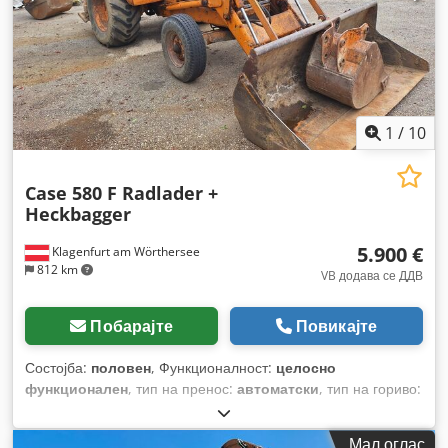
1
/
10
Case 580 F Radlader +
Heckbagger
5.900 €
Klagenfurt am Wörthersee
812 km
VB додава се ДДВ
Побарајте
Повикајте
Состојба:
половен
, Функционалност:
целосно
функционален
, тип на пренос:
автоматски
, тип на гориво:
дизел
, работна тежина:
7.500 кг
, конфигурација на оските:
4x2
, прва регистрација:
10/1977
, Година на изградба:
1977
,
Мал оглас