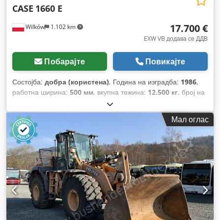
CASE
1660 E
17.700 €
Wilków
1.102 km
EXW VB додава се ДДВ
Побарајте
Повикајте
Состојба:
добра (користена)
, Година на изградба:
1986
,
работна ширина:
500 мм
, вкупна тежина:
12.500 кг
, број на
машина/возило:
017128
,
Мал оглас