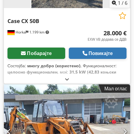
1
/
6
Case
CX 50B
28.000 €
Horka
1.199 km
EXW VB додава се ДДВ
Побарајте
Повикајте
Состојба:
многу добро (користено)
, Функционалност:
целосно функционален
, моќ:
31,5 kW (42,83 коњски
сили)
, тип на гориво:
дизел
, боја:
оригинал
, вкупна
тежина:
4.945 кг
, состојба на синџирот:
60 процент
, Година
Мал оглас
на изградба:
2012
, работни часови:
4.490 h
, Опрема:
кабина
,