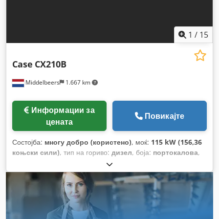
1
/
15
Case
CX210B
Middelbeers
1.667 km
Информации за
Повикајте
цената
Состојба:
многу добро (користено)
, моќ:
115 kW (156,36
коњски сили)
, тип на гориво:
дизел
, боја:
портокалова
,
прва регистрација:
07/2013
, Година на изградба:
2012
,
работни часови:
15.109 h
,