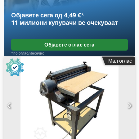
Објавете сега од 4,49 €
*
11 милиони купувачи
ве очекуваат
Објавете оглас сега
*по оглас/месечно
Мал оглас