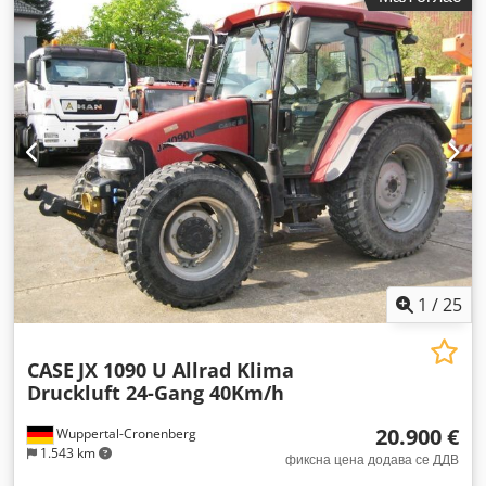
Опрема:
кабина, клима уред, централизирана система
за подмачкување
,
1
/
25
CASE
JX 1090 U Allrad Klima
Druckluft 24-Gang 40Km/h
20.900 €
Wuppertal-Cronenberg
1.543 km
фиксна цена додава се ДДВ