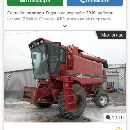
Побарајте
Повикајте
Состојба:
половен
, Година на изградба:
2010
, работни
часови:
7.940 h
, Опрема:
ABS, погон на сите тркала
,
Мал оглас
1
/
10