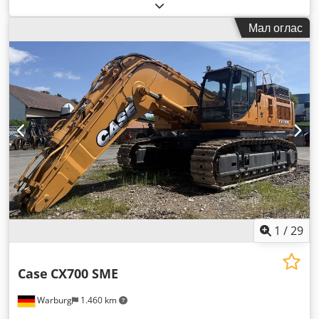
Мал оглас
1
/
29
Case
CX700 SME
Warburg
1.460 km