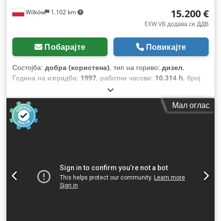
15.200 €
Wilków
1.102 km
EXW VB додава се ДДВ
Побарајте
Повикајте
Состојба:
добра (користена)
, тип на гориво:
дизел
,
Година на изградба:
1997
, работни часови:
10.314 h
, број
на машина/возило:
JEE0055599
,
Мал оглас