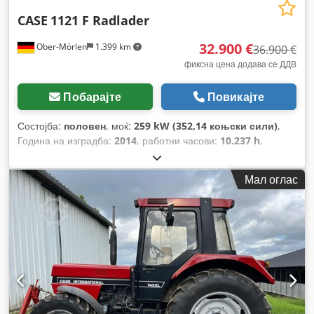
CASE
1121 F Radlader
32.900 €
Ober-Mörlen
1.399 km
36.900 €
фиксна цена додава се ДДВ
Побарајте
Повикајте
Состојба:
половен
, моќ:
259 kW (352,14 коњски сили)
,
Година на изградба:
2014
, работни часови:
10.237 h
,
Мал оглас