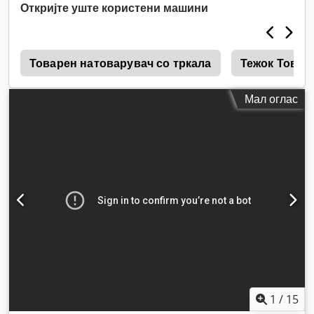
Откријте уште користени машини
4
Товарен натоварувач со тркала
Тежок Товар
Мал оглас
1
/
15