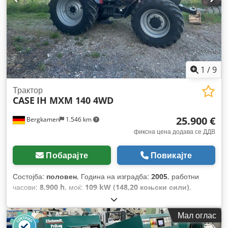
1
/
9
Трактор
CASE
IH MXM 140 4WD
25.900 €
Bergkamen
1.546 km
фиксна цена додава се ДДВ
Побарајте
Повикајте
Состојба:
половен
, Година на изградба:
2005
, работни
часови:
8.900 h
, моќ:
109 kW (148,20 коњски сили)
,
Опрема:
ABS, кабина, клима уред, погон на сите тркала
,
Мал оглас