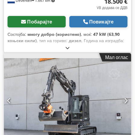
18.500 €
Deventer
1.667 km
VB додава се ДДВ
Побарајте
Повикајте
Состојба:
многу добро (користено)
, моќ:
47 kW (63,90
коњски сили)
, тип на гориво:
дизел
, Година на изградба:
2012
, работни часови:
1.060 h
,
Мал оглас