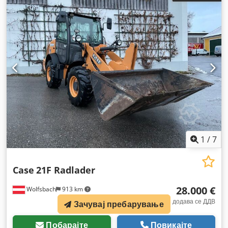
1
/
7
Case
21F Radlader
28.000 €
Wolfsbach
913 km
VB додава се ДДВ
Зачувај пребарување
Побарајте
Повикајте