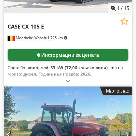
1
/
15
CASE
CX 105 E
Moerbeke-Waas
1.725 km
Информации за цената
Состојба:
ново
, моќ:
53 kW (72,06 коњски сили)
, тип на
гориво:
дизел
, Година на изградба:
2026
,
Мал оглас