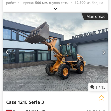
работна ширина:
500 мм
, вкупна тежина:
12.500 кг
, број на
машина/возило:
017128
,
Мал оглас
1
/
15
Case
121E Serie 3