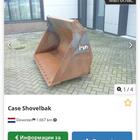
Мал оглас
на изградба:
2012
, работни часови:
4.490 h
, Опрема:
кабина
,
1
/
4
Case
Shovelbak
Deventer
1.667 km
Информации за