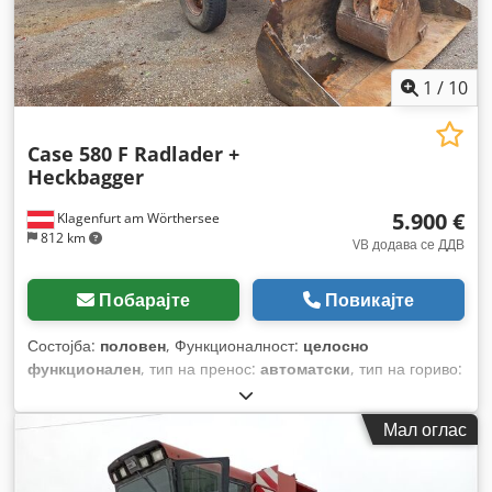
1
/
10
Case 580 F Radlader +
Heckbagger
5.900 €
Klagenfurt am Wörthersee
812 km
VB додава се ДДВ
Побарајте
Повикајте
Состојба:
половен
, Функционалност:
целосно
функционален
, тип на пренос:
автоматски
, тип на гориво:
дизел
, работна тежина:
7.500 кг
, конфигурација на оските:
4x2
, прва регистрација:
10/1977
, Година на изградба:
1977
,
Мал оглас
Опрема:
хидраулични системи
,