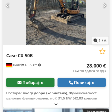
1
/
6
Case
CX 50B
28.000 €
Horka
1.199 km
EXW VB додава се ДДВ
Побарајте
Повикајте
Состојба:
многу добро (користено)
, Функционалност:
целосно функционален
, моќ:
31,5 kW (42,83 коњски
сили)
, тип на гориво:
дизел
, боја:
оригинал
, вкупна
тежина:
4.945 кг
, состојба на синџирот:
60 процент
, Година