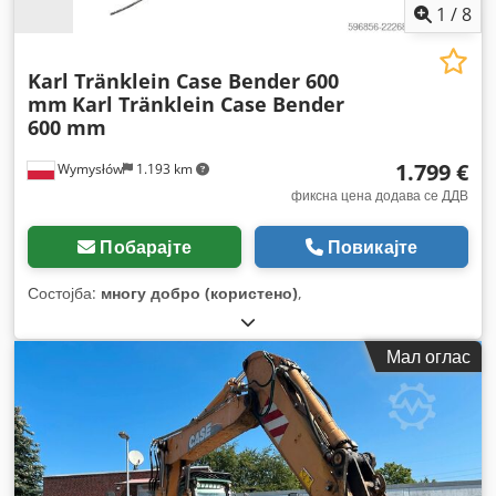
1
/
8
Karl Tränklein Case Bender 600
mm
Karl Tränklein Case Bender
600 mm
1.799 €
Wymysłów
1.193 km
фиксна цена додава се ДДВ
Побарајте
Повикајте
Состојба:
многу добро (користено)
,
Мал оглас