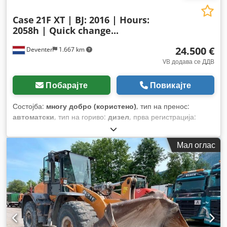
Case
21F XT | BJ: 2016 | Hours:
2058h | Quick change...
24.500 €
Deventer
1.667 km
VB додава се ДДВ
Побарајте
Повикајте
Состојба:
многу добро (користено)
, тип на пренос:
автоматски
, тип на гориво:
дизел
, прва регистрација:
06/2016
, Година на изградба:
2016
, работни часови:
2.058
h
, Опрема:
кабина
,
Мал оглас