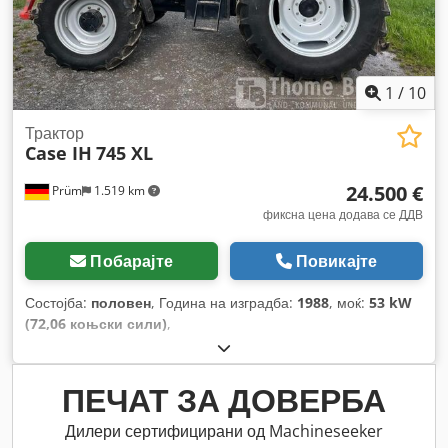
1
/
10
Трактор
Case IH
745 XL
24.500 €
Prüm
1.519 km
фиксна цена додава се ДДВ
Побарајте
Повикајте
Состојба:
половен
, Година на изградба:
1988
, моќ:
53 kW
(72,06 коњски сили)
,
ПЕЧАТ ЗА ДОВЕРБА
Дилери сертифицирани од Machineseeker