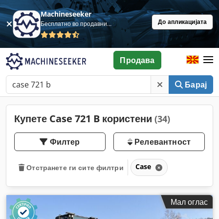
Machineseeker
До апликацијата
Бесплатно во продавница
Продава
Барај
Купете Case 721 B користени
(34)
Филтер
Релевантност
Case
Отстранете ги сите филтри
Мал оглас