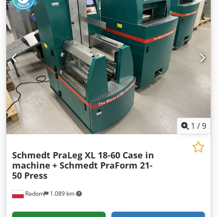
1
/
9
Schmedt PraLeg XL 18-60 Case in
machine
+ Schmedt PraForm 21-
50 Press
Radom
1.089 km