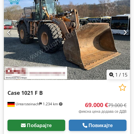
1
/
15
Case
1021 F B
69.000 €
Untersteinach
1.234 km
79.000 €
фиксна цена додава се ДДВ
Побарајте
Повикајте