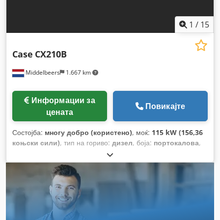
1
/
15
Case
CX210B
Middelbeers
1.667 km
Информации за
Повикајте
цената
Состојба:
многу добро (користено)
, моќ:
115 kW (156,36
коњски сили)
, тип на гориво:
дизел
, боја:
портокалова
,
прва регистрација:
07/2013
, Година на изградба:
2012
,
работни часови:
15.109 h
,