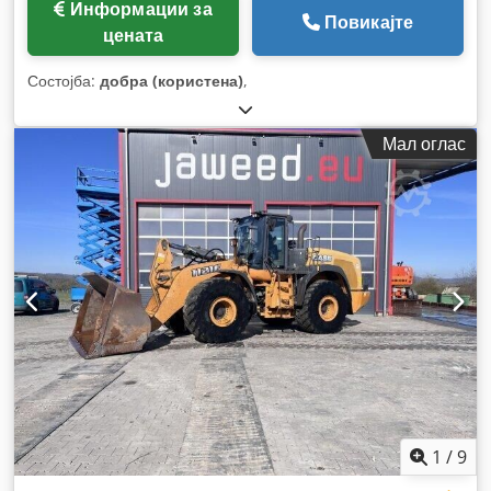
Информации за
Повикајте
цената
Состојба:
добра (користена)
,
Мал оглас
1
/
9