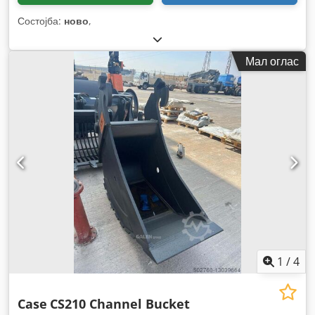
Состојба:
ново
,
Мал оглас
1
/
4
Case
CS210 Channel Bucket