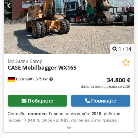
1
/
14
Мобилен багер
CASE
Mobilbagger WX165
34.800 €
Bottrop
1.575 km
фиксна цена додава се ДДВ
Побарајте
Повикајте
Состојба:
половен
, Година на изградба:
2010
, работни
часови:
7.940 h
, Опрема:
ABS, погон на сите тркала
,