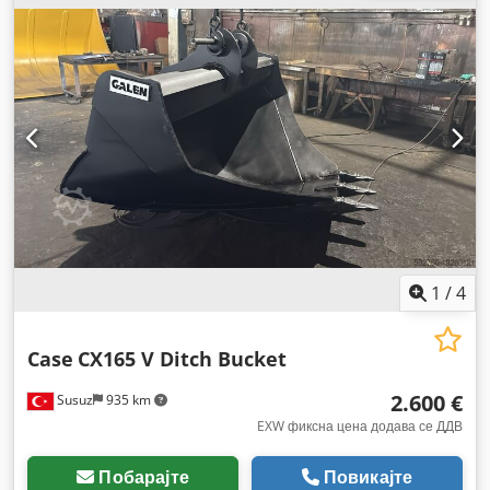
1
/
4
Case
CX165 V Ditch Bucket
2.600 €
Susuz
935 km
EXW фиксна цена додава се ДДВ
Побарајте
Повикајте