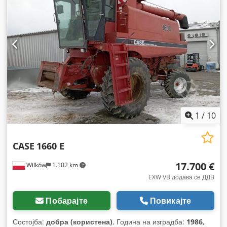
1
/
10
CASE
1660 E
17.700 €
Wilków
1.102 km
EXW VB додава се ДДВ
Побарајте
Повикајте
Состојба:
добра (користена)
, Година на изградба:
1986
,