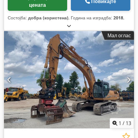
Повикајте
цената
Состојба:
добра (користена)
, Година на изградба:
2018
,
Мал оглас
1
/
13