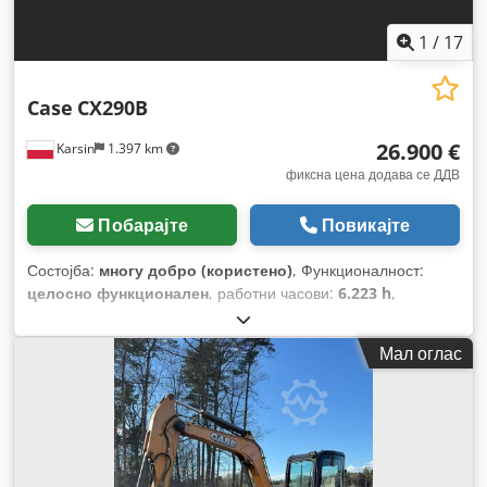
1
/
17
Case
CX290B
26.900 €
Karsin
1.397 km
фиксна цена додава се ДДВ
Побарајте
Повикајте
Состојба:
многу добро (користено)
, Функционалност:
целосно функционален
, работни часови:
6.223 h
,
Мал оглас