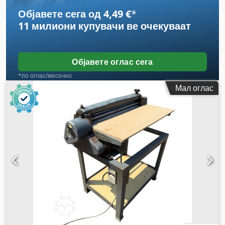
Објавете сега од 4,49 €
*
11 милиони купувачи
ве очекуваат
Објавете оглас сега
*по оглас/месечно
Мал оглас