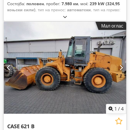
Состојба:
половен
, пробег:
7.980 км
, моќ:
239 kW (324,95
коњски сили)
, тип на пренос:
автоматски
, тип на гориво:
дизел
, боја:
жолта
, прва регистрација:
01/2013
, Година на
изградба:
2013
, Опрема:
клима уред
,
Мал оглас
1
/
4
CASE
621 B