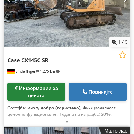
1
/
9
Case
CX145C SR
Sindelfingen
1.275 km
Информации за
Повикајте
цената
Состојба:
многу добро (користено)
, Функционалност:
целосно функционален
, Година на изградба:
2016
,
работни часови:
11.500 h
,
Мал оглас