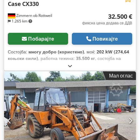
Case
CX330
32.500 €
Zimmern ob Rottweil
1.265 km
фиксна цена додава се ДДВ
Побарајте
Повикајте
Состојба:
многу добро (користено)
, моќ:
202 kW (274,64
коњски сили)
, работна тежина:
35.500 кг
, состојба на
синџирот:
70 процент
, Година на изградба:
2006
, работни
часови:
9.139 h
, Опрема:
клима уред
,
Мал оглас