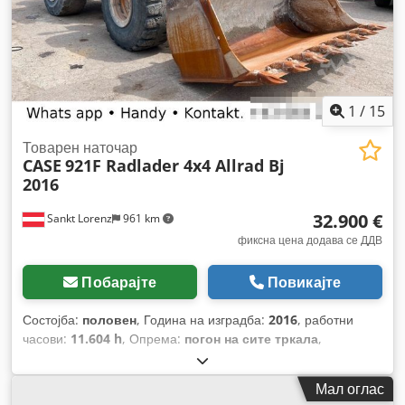
1
/
15
Товарен наточар
CASE
921F Radlader 4x4 Allrad Bj
2016
32.900 €
Sankt Lorenz
961 km
фиксна цена додава се ДДВ
Побарајте
Повикајте
Состојба:
половен
, Година на изградба:
2016
, работни
часови:
11.604 h
, Опрема:
погон на сите тркала
,
Мал оглас