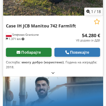
1
/
18
Case IH JCB Manitou
742 Farmlift
54.280 €
Smętowo Graniczne
1.371 km
VB додава се ДДВ
Побарајте
Повикајте
Состојба:
многу добро (користено)
, Година на изградба:
2018
,