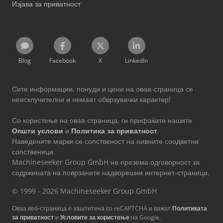
Изјава за приватност
Blog
Facebook
X
LinkedIn
Сите информации, понуди и цени на оваа страница се
неисклучителни и немаат обврзувачки карактер!
Со користење на оваа страница, ги прифаќате нашите
Општи услови
и
Политика за приватност
.
Наведените марки се сопственост на нивните соодветни
сопственици.
Machineseeker Group GmbH не презема одговорност за
содржината на поврзаните надворешни интернет-страници.
© 1999 - 2026 Machineseeker Group GmbH
Оваа веб-страница е заштитена со reCAPTCHA и важат
Политиката
за приватност
и
Условите за користење
на Google.