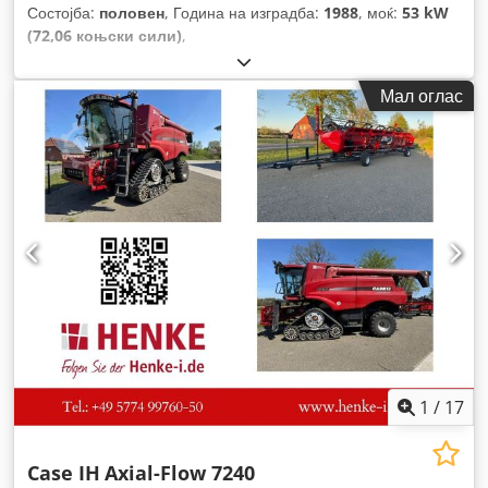
Состојба:
половен
, Година на изградба:
1988
, моќ:
53 kW
(72,06 коњски сили)
,
Мал оглас
1
/
17
Case IH
Axial-Flow 7240