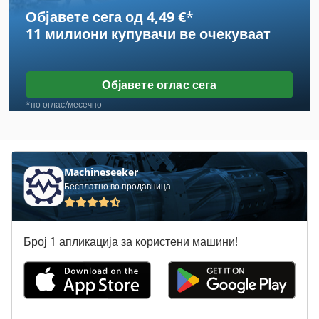
Објавете сега од 4,49 €
*
Case Ih 496
11 милиони купувачи
ве очекуваат
Case Ih 744
Case Ih 745 Xl
Објавете оглас сега
Case Ih 886
*по оглас/месечно
Case Ih 8930
Case Ih 9230
Machineseeker
Бесплатно во продавница
Case Ih 9370
Case Ih Cs 150
Број 1 апликација за користени машини!
Case Ih Cs 86
Case Ih Cs 94
Case Ih Maxxum 110