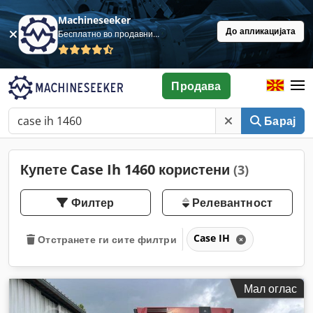
Machineseeker
До апликацијата
Бесплатно во продавница
Продава
Барај
Купете Case Ih 1460 користени
(3)
Филтер
Релевантност
Case IH
Отстранете ги сите филтри
Мал оглас