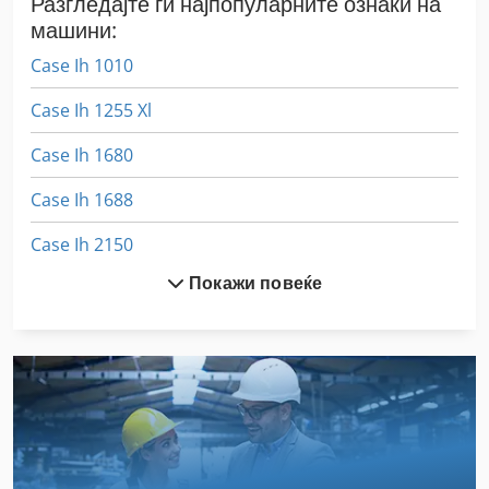
Разгледајте ги најпопуларните ознаки на
машини:
Case Ih 1010
Case Ih 1255 Xl
Case Ih 1680
Case Ih 1688
Case Ih 2150
Покажи повеќе
Case Ih 2390
Case Ih 245
Case Ih 3394
Case Ih 340
Case Ih 4420