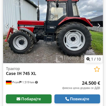
1
/
10
Трактор
Case IH
745 XL
24.500 €
Prüm
1.519 km
фиксна цена додава се ДДВ
Побарајте
Повикајте