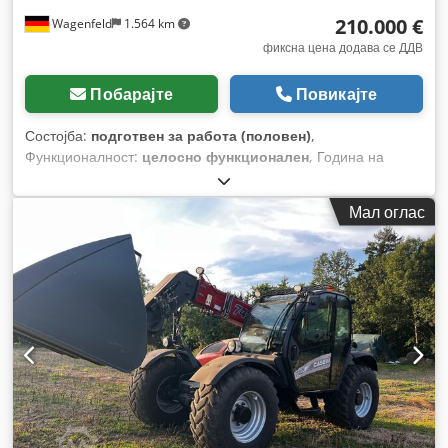
210.000 €
Wagenfeld
1.564 km
фиксна цена додава се ДДВ
Побарајте
Повикајте
Состојба:
подготвен за работа (половен)
,
Функционалност:
целосно функционален
, Година на
изградба:
2017
, работни часови:
1.706 h
, моќ:
366 kW
(497,62 коњски сили)
, тип на гориво:
дизел
, максимална
Мал оглас
брзина:
30 km/h
, прва регистрација:
07/2017
, следен
преглед (TÜV):
07/2026
, димензија на задна гума:
500/85
R24
, број на машина/возило:
YHG233775
, Опрема:
кабина,
клима уред, косачка за силовина, осветлување,
приклучок за приколка
,